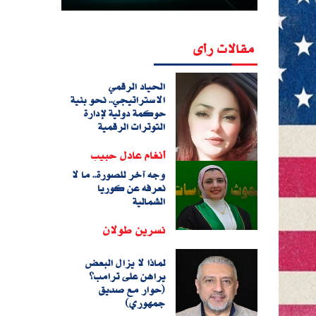
مقالات رأى
الحياد الرقمي
الاستراتيجي.. نحو بنية
حوكمة دولية لإدارة
التوترات الرقمية
أنغام عادل حبيب
وجه آخر للصورة.. ما لا
نعرفه عن كوريا
الشمالية
نسرين طولان
لماذا لا يزال البعض
يراهن على ترامب؟
(حوار مع صديق
جمهوري)