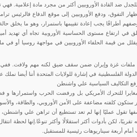
جدل ضد القادة الأوروبيين أكثر من مجرد مادة إعلامية. فهي 
ار التفوق، ودفع الأوروبيين إلى موقع الدفاع فالرئيس ترام
صفهم أطرافًا يجب إعادة تقييمها باستمرار، وهو ما يخلق حال
قلق في ارتفاع مستوى الحساسية الأوروبية تجاه أي تهديد أم
قلل من قيمة الحلفاء الأوروبيين في مواجهة روسيا أو في م
ي ملفات غزة وإيران ضمن سقف ضيق لكنه مهم ولافت. ففي 
دولة الفلسطينية في إشارة للولايات المتحدة أننا أيضا نملك عد
رفع التكاليف السياسية علي واشنطن
 مغايرا للتحرك الأمريكي بل ورفضت الحرب واستمرارها و ف
بير ستكون كلفته مضاعفة على الأمن الأوروبي، والطاقة، والأسو
فها تقول عمليًا إنها لم تعد تستطيع أن تراهن علي واشنطن، و
بًا، لكن بأدوات أكثر استقلالًا وأكثر تنوعًا
.
إنها لحظة انتقا
اب أمام أربعة سيناريوهات رئيسية للمستقبل
.