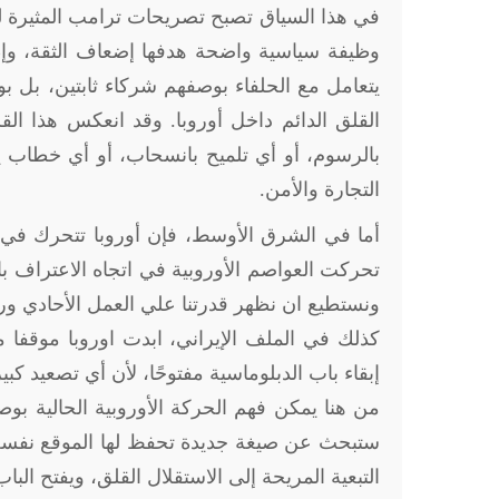
في هذا السياق تصبح تصريحات ترامب المثيرة لل
وظيفة سياسية واضحة هدفها إضعاف الثقة، وإظه
يتعامل مع الحلفاء بوصفهم شركاء ثابتين، بل بو
القلق الدائم داخل أوروبا. وقد انعكس هذا ال
بالرسوم، أو أي تلميح بانسحاب، أو أي خطاب ي
التجارة والأمن
.
أما في الشرق الأوسط، فإن أوروبا تتحرك ف
تحركت العواصم الأوروبية في اتجاه الاعتراف بال
ونستطيع ان نظهر قدرتنا علي العمل الأحادي و
كذلك في الملف الإيراني، ابدت اوروبا موقفا
إبقاء باب الدبلوماسية مفتوحًا، لأن أي تصعيد ك
من هنا يمكن فهم الحركة الأوروبية الحالية بوص
ستبحث عن صيغة جديدة تحفظ لها الموقع نفسه تقري
التبعية المريحة إلى الاستقلال القلق، ويفتح الب