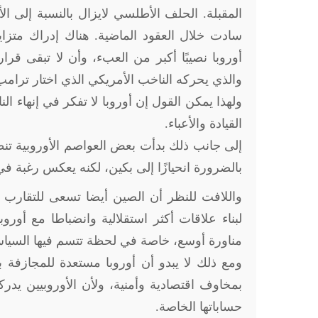
المقبلة. الحلف الأطلسي لايزال بالنسبة إلى الأ
سادت خلال العقود الماضية. هناك إدراك متزاي
أوروبا نصيبًا أكبر من العبء، وأن لا تبقى ق
والذي يحركه الناخب الأمريكي الذي اختار ترامب ل
ولهذا يمكن القول إن أوروبا لا تفكر في إنهاء الن
القيادة والأعباء
.
إلى جانب ذلك بدأت بعض العواصم الأوروبية تنظر
بالضرورة انحيازًا إلى بكين، لكنه يعكس رغبة في 
واللافت للنظر أن الصين أيضا تسعى للتقارب 
لبناء علاقات أكثر استقلالية وانضباطا مع أورو
مناورة أوسع، خاصة في لحظة تتسم فيها السياس
ومع ذلك لا يبدو أن أوروبا مستعدة للمجازفة 
بمخاوف اقتصادية وأمنية، ولأن الأوروبيين يدرك
حساباتها الخاصة
.