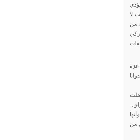
تؤدي
ب لا
ة من
يركي
لفات
غزة
وانا
ضلت
اق
.
أنها
ل من