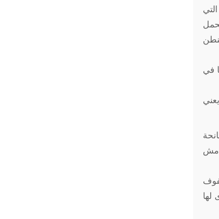
التي
تحمل
شنطن
ا في
يعني
نحة
هامش
حفوف
 لها