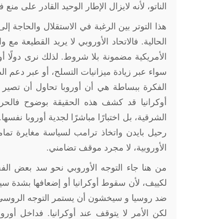
الناتو، لأنه لايزال الإطار الوحيد القادر على من
هذا التوتر بين الرغبة في الاستقلال والحاجة إل
الحالية. فالاتحاد الأوروبي لا يريد القطيعة مع
الأمريكية مضمونة بلا شروط. لذلك نرى دولًا أ
سواء عبر زيادة ميزانيات التسلح، أو عبر دعم ال
الفكرة ببساطة هي أن أوروبا تحاول أن تصير أك
أوكرانيا قد كشف هذه الحقيقة بوضوح فالحرب
الشرقية، بل اختبارًا مباشرًا لجدية أوروبا نفسها
رحيل بايدن واتخاذ ترامب لسياسة مغايرة تمام
الأوروبية، لا مجرد موقف تضامني
.
من هنا جاء التوجه الأوروبي نحو سد بعض الفج
لكييف، لأن سقوط أوكرانيا أو إضعافها بشدة سيعني 
ضد روسيا و سيخشون أن يستمر التوجه الروسي ف
لكن الأمر لا يتوقف عند أوكرانيا. فداخل أور