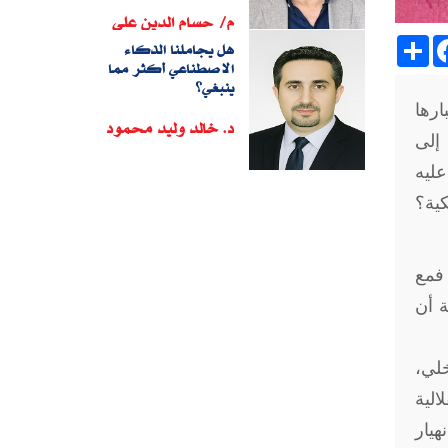
م/ حسام الدين على
Sh
هل يجاملنا الذكاء
الاصطناعي أكثر مما
ينبغي؟
ارها
د. خالد وليد محمود
إلى
عليه
كية؟
 فمع
ة أن
خلي،
الية
هيار