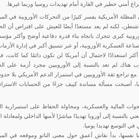
ع فراغ أمني خطير في القارة أمام تهديدات روسيا وربما غيرها
.
ى المظلة الأمريكية يفسر كثيرًا من التحركات الأوروبية في الم
 واشنطن، لكنه لم يعد مستعدًا أيضًا للعيش على افتراض أن الح
وروبية كبرى تتحرك باتجاه بناء قدرة دفاعية أوضح وأكثر مؤس
صناعة العسكرية الأوروبية، أو عبر تنسيق أكبر في إدارة الأزما
ثر استعدادًا لاحتمال أن أمريكا لن تكون دائمًا كما كانت، 
 هناك لم تعد بالنسبة إلى الأوروبيين مجرد أزمة على الح
. مع تراجع ثقة الأوروبيين في استمرار الدعم الأمريكي بلا حدود
ا، أصبحت مسألة مساندة كييف جزءًا من الحسابات الاسترات
وات المالية والعسكرية، ومحاولة الحفاظ على استمرارية ا
بالنسبة إلى أوروبا تهديدًا مباشرًا لأمنها الداخلي ولمعادلة ا
ي التوسع تهديدا يوميا
.
وبا نفسها، بدأ نقاش أعمق حول معنى الناتو وموقعه في الم