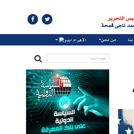
يس التحرير
مد ناجى قمحة
نا
من نحن
الاهرام ابدو