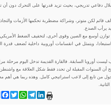
ستقلال دفاعي تدريجي، بحيث تزيد قدرتها على التحرك دون أن 
حالف قائم لكن متوتر، وشراكة مضطربة تحكمها الأزمات والتجاذ
د يرأب الصدع
.
ة توازن أوسع مع الصين وقوى أخرى، لتخفيف الضغط الأمريكي
ر استبعادا، ويتمثل في انقسامات أوروبية داخلية تُضعف قدرة ال
ب ليست أوروبا السابقة. فالقارة القديمة تدخل اليوم مرحلة مر
رجح أن السنوات المقبلة لن تحدد فقط شكل العلاقة مع واشنطن
لتحول من تابع إلى لاعب استراتيجي كامل. وهذه ربما هي أهم م
لثانية
.
e
book
Twitter
WhatsApp
Telegram
LinkedIn