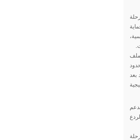
رحلة
ماية
سية،
ت
.
فملف
دود
 بعد
يجية
لدعم
لردع
رحلة