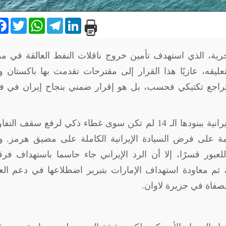
are
Facebook
Twitter
WhatsApp
Telegram
LinkedIn
روع الحرية، الذي استهدف تأمين خروج ناقلات النفط العالقة في 
ليقه، عازيًا هذا القرار إلى مقترحات تقدمت بها باكستان 
كتراجع تكتيكي فحسب، بل هو إقرار ضمني بنجاح إيران في 
ولذلك، يمكن القول إن المبادرة الدبلوماسية الإيرانية ببنودها الـ 14 لم تكن سوى غطاء ذكي لرفع سق
ومة على فرض السيادة الإيرانية الكاملة على مضيق هرمز. و
للعبور قسرًا، إلا أن الرد الإيراني جاء حاسما باستهداف فر
، ثم معاودة استهداف الإمارات بتبرير اضطلاعها في دعم الع
مصفاة في جزيرة لاوان.