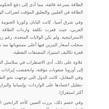
الطاقة بسرعة فائقة، مما أدى إلى دفع الحكوما
الطاقة في الفلبين والتعليق المؤقت لضرائب الوقو
وفي شرق آسيا، كانت اليابان وكوريا الجنوبية ال
الاستراتيجية. ولم تكن الولايات المتحدة، رغم ز
سجلت أسعار البنزين فيها أعلى مستوياتها منذ 
قفزة تكاليف استيراد المشتقات النفطية.
علاوة على ذلك، أدى الاضطراب في سلاسل التور
إلى أوروبا صعوبات مؤقتة، وانخفضت إيرادات شر
وفي المقابل، كانت الدول التي توجهت نحو الطا
-بتقليل اعتمادها على الواردات- وإسبانيا والب
أكثر استقرارًا.
وفي خضم ذلك، برزت الصين كأحد الرابحين الر