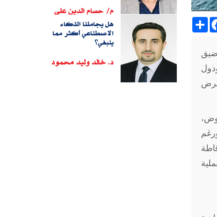
م/ حسام الدين على
Sh
هل يجاملنا الذكاء
الاصطناعي أكثر مما
ينبغي؟
مضيق
د. خالد وليد محمود
ودول
فرض
ف التفاوض،
رغم
قاطة
ملية