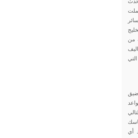
لحدث
حملت
ائر
خليج
ة من
اليف
التي
ضيق
واعد
تالي
جاسك
 أي