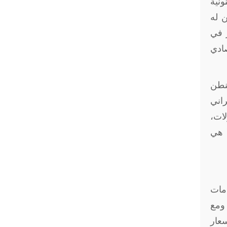
ونية
ضمن له
ر في
صادي
شنطن
راني
لات،
 هي
مات
 ومع
عت أسعار