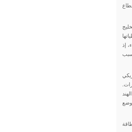
قطاع
خليج
ياطياتها
، إذ
بسبب
ريكي
رات.
لهند
 وضع
اقة