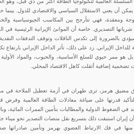
السلسلة العالمية لتكنولوجيا الطاقة أكثر من ذي قبل، وهو ا
يمكن أن يعني الاستقلال السياسي والاقتصادي للدول. بينما 
وجة ومعقدة، فهي تتأرجح بين المكاسب الجيوسياسية والخس
شريانها التصديري. خاصة أن الموانئ الإيرانية الرئيسية في ال
سيؤدي بالضرورة إلى تكدس الناقلات وتوقف التدفقات النقدي
 للداخل الإيراني
.
زد على ذلك، تأثر الداخل الإيراني بارتفاع تك
ل هو ممر حيوي للسلع الأساسية، والحبوب، والمواد الأولية 
ت تضخمية إضافية أثقلت كاهل الاقتصاد المحلي
.
غلاق مضيق هرمز، ترى طهران في أزمة تعطيل الملاحة في م
لتأكيد قدرتها على صياغة معادلات الطاقة العالمية وفرض ق
 في الضغوط الدولية والمطالبات بتأمين الممرات المائية، وبال
لا أن إيران استبقت ذلك بتسريع نقل منصات التصدير نحو ميناء 
منها في فك الارتباط العضوي بهرمز وتأمين صادراتها ضد