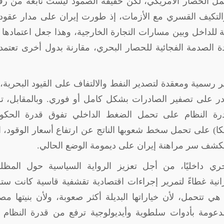
ل الحصار الأمريكي، لكن حقيقة الصمود ليست نابعة من رفا
التكيف القسري مع الأزمات، إذ طورت إيران على مدار عقود 
ة للداخل وبين مسارات التجارة الخارجية، وهذا جعل اعتمادها
الصدمة الفجائية للحصار البحري، مقارنة بدول أخرى تعتمد ك
ير رسمية ومعقدة لتصدير النفط والالتفاف على القيود البحرية،
قادر على تصفير الصادرات بشكل كامل أو فوري. وبالمقابل، ت
قدرة النظام على تحمل الضغط الداخلي تفوق قدرة الحكو
ريكا) على تحمل سخط شعوبها الناتج عن ارتفاع أسعار الوقود، ا
ويكشف سر مراهنة إيران على ديمومة الوضع الحالي
.
ري داخليًا، من أجل تعزيز الرواية السياسية حول المظلو
يرانية غطاءً لتمرير إجراءات اقتصادية تقشفية قاسية كانت ست
 تتحمل، لأن خياراتها البديلة أكثر صعوبة، ولأن بنيتها م
دعومة بأدوات سلطوية وأيديولوجية ترفع من قدرة النظام 