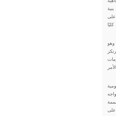
هية
بنية
 على
ليًا
 وهو
رتكز
مات
لأمر
مية
واجه
صممة
على