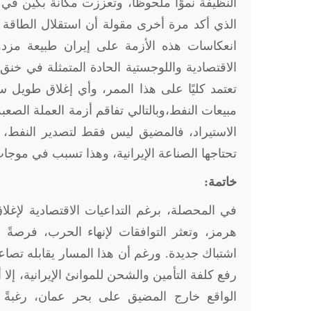
النظيفة نموًا ملحوظًا، وتعززت مكانة بكين في 
الذي أكد مرة أخرى مقولة أن استقلال الطاقة 
انعكاسات هذه الأزمة على إيران طبيعة مزد
الاقتصادية واللوجستية الحادة المتمثلة في خنق 
تعتمد كليًا على هذا الممر، وأي إغلاق طويل 
مبيعات النفط،وبالتالي تفاقم أزمة العملة الصعبة
الاستيراد، فالمضيق ليس فقط لتصدير النفط، ب
تحتاجها الصناعة الإيرانية، وهذا تسبب في موجا
خاتمة:
في المحصلة، برغم التداعيات الاقتصادية لإ
هرمز، وتعثر التوافقات لإنهاء الحرب، فرصةً 
اشتباك جديدة. ورغم أن هذا المسار يقابله تصاعد
رفع كلفة التأمين والشحن للموانئ الإيرانية، إ
الواقع خارج المضيق على بحر عمان، رغبةً 