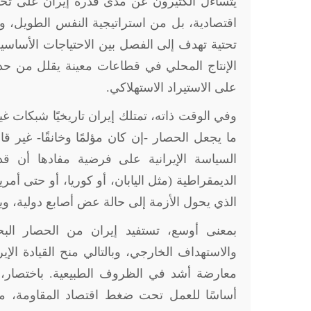
يتساءل الكثيرون عن مدى قدرة إيران على تحم
اقتصادية، بل من استراتيجية النفس الطويل، و
تحتية تهدف إلى الفصل بين الاحتياجات الأساسي
الإنتاج المحلي في قطاعات معينة يقلل من حدة 
على الاستيراد الاستهلاكي
.
وفي الوقت ذاته، تمتلك إيران تاريخيًا شبكات غ
ما يجعل الحصار -إن كان مؤلمًا وخانقًا- غير 
السياسة الإيرانية على فرضية مفادها أن 
الديمقراطية (مثل اليابان، أو كوريا، أو حتى أم
الذي يحول الأزمة إلى حالة عض أصابع دولية، 
بمعنى أوسع، تستفيد إيران من الحصار البح
والاستهداف الخارجي، وبالتالي منح القيادة الإ
معارضة أشد في الظروف الطبيعية. باختصار، هي
أساسًا للعمل تحت ضغط اقتصاد المقاومة، م