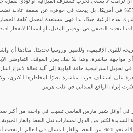
أن ترامب لا يسعى لحرب تستنزف الميزانية أو تؤدي لقفزة جن
في أسعار النفط، التي ارتفعت بالفعل بنسبة 55% في أمريكا، بل يبحث في جوهره عن صفقة عادلة ت
تدرك هذه الرغبة جيدًا، لذا فهي مستعدة لتحمل كلفة الحصا
ت التجديد النصفي في نوفمبر المقبل، أو استباقًا لانفجار اقت
حة للقوى الإقليمية، وللصين وروسيا تحديدًا، مفادها أن وا
ي مواجهة مباشرة، وهذا بلا شك يعزز الموقف التفاوضي الإي
ويل استراتيجية حافة الهاوية إلى آلية فعالة لابتزاز التناز
رة على استئناف حرب مباشرة نظرًا لمخاطرها الكبرى، ولا
يّرت إيران الواقع الميداني في قلب هرمز
.
ز في أوائل شهر مارس الماضي تسبب في واحدة من أكبر صد
ة الشديدة لكثير من الدول لمسارات نقل النفط والغاز الحيوية.
انسداد هذا الممر الاستراتيجي الذي يعبر من خلاله نحو 20% من النفط والغاز المسال في العالم، ارتف