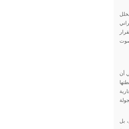
خلل
راني
قرار
صوت
ي أن
طتها
رية
جولة
المضيق، بل