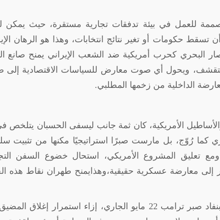
مصممة للعمل في بيئة تدفقات تجارية مستقرة، حيث يمكن ل
 تسقط حكومات أو تغير نتائج انتخابات، وهذا هو الرهان الإي
حصار البحري كحرب أمريكية ضد الشعب الإيراني يمنح صانع ال
ض التقشف، ويحول أي صوت معارض للسياسات الاقتصادية إلى 
معارضة الداخلية من زخمها المطلبي
.
والأساطيل الأمريكية، كان ثمة جانب ليسفى الحسبان يتلخص ف
 كما رُوّج، بل مارست صبرًا استراتيجيًا مكنها من تثبيت سل
 ومع تعليق المشروع الأمريكي، استحال خضوع السفن التجا
فتقر إلى معارضة عسكرية حقيقية،وهذايمنح طهران نقاط هذه ال
يتزامن هذا المشهد مع تلويح الإدارة الأمريكية بنفاد صبر ترامب 22 مايو الجاري، إزاء استمرار إغلاق 