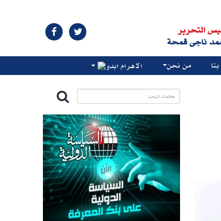
يس التحرير
مد ناجى قمحة
نا
من نحن
الاهرام ابدو