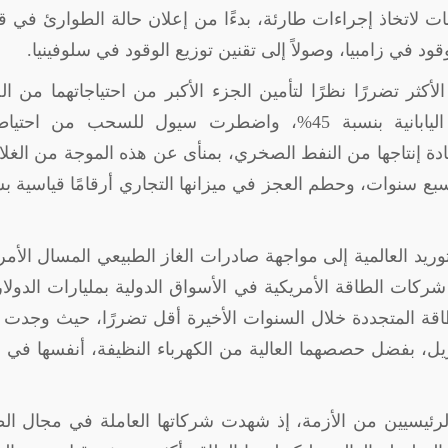
ت لاتخاذ إجراءات طارئة، بدءًا من إعلان حالة الطوارئ في 
د في زامبيا، وصولاً إلى تقنين توزيع الوقود في سلوفينيا.
أكثر تضررًا نظرًا لتأمين الجزء الأكبر من احتياجاتهما من ال
العربي، حيث قفزت تكلفة واردات الطاقة اليابانية بنسبة 45%، واضطرت سيول للسحب من احت
يادة إنتاجها من النفط الصخري، بمنأى عن هذه الموجة من الغلاء
سبع سنوات، وحطم العجز في ميزانها التجاري أرقامًا قياسية 
يد العالمية إلى مواجهة صادرات الغاز الطبيعي المسال الأم
كات الطاقة الأمريكية في الأسواق الدولية بمليارات الدولا
قة المتجددة خلال السنوات الأخيرة أقل تضررًا، حيث وجدت ا
رازيل، بفضل حصصهما العالية من الكهرباء النظيفة، أنفسها في
ئيسيين من الأزمة، إذ شهدت شركاتها العاملة في مجال الط