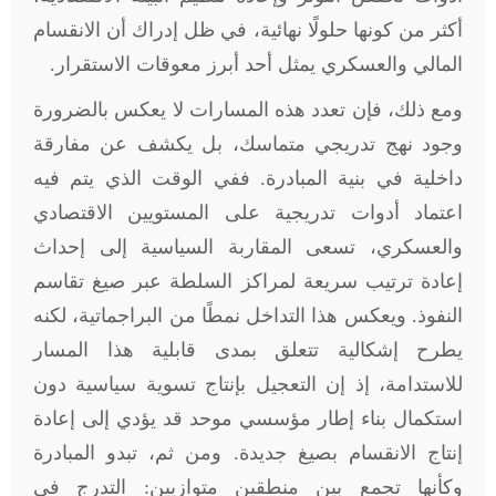
أكثر من كونها حلولًا نهائية، في ظل إدراك أن الانقسام
المالي والعسكري يمثل أحد أبرز معوقات الاستقرار.
ومع ذلك، فإن تعدد هذه المسارات لا يعكس بالضرورة
وجود نهج تدريجي متماسك، بل يكشف عن مفارقة
داخلية في بنية المبادرة. ففي الوقت الذي يتم فيه
اعتماد أدوات تدريجية على المستويين الاقتصادي
والعسكري، تسعى المقاربة السياسية إلى إحداث
إعادة ترتيب سريعة لمراكز السلطة عبر صيغ تقاسم
النفوذ. ويعكس هذا التداخل نمطًا من البراجماتية، لكنه
يطرح إشكالية تتعلق بمدى قابلية هذا المسار
للاستدامة، إذ إن التعجيل بإنتاج تسوية سياسية دون
استكمال بناء إطار مؤسسي موحد قد يؤدي إلى إعادة
إنتاج الانقسام بصيغ جديدة. ومن ثم، تبدو المبادرة
وكأنها تجمع بين منطقين متوازيين: التدرج في