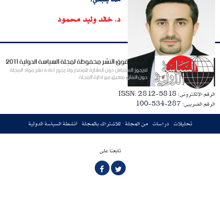
د. خالد وليد محمود
الرقم الإلكترونى: ISSN: 2812-5818
الرقم الضريبى: 287-534-100
تحليلات
دراسات
من المجلة
للاشتراك بالمجلة
أنشطة السياسة الدولية
تابعنا على