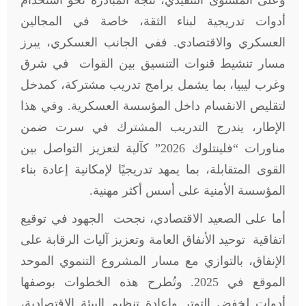
وعلى المستوى التنفيذي، تتجه المبادرة نحو استخدام
أدوات تدريجية لبناء الثقة، خاصة في المجالين
العسكري والاقتصادي. ففي الجانب العسكري، يبرز
مسار تنشيط قنوات التنسيق بين القوات في شرق
وغرب ليبيا، بما يشمل برامج تدريب مشتركة، كمدخل
لتقليص الانقسام داخل المؤسسة العسكرية. وفي هذا
الإطار، يندرج التدريب المشترك في سرت ضمن
مناورات “فلينتلوك 2026” كآلية لتعزيز التواصل بين
القوى المتقابلة، بما يمهد تدريجيًا لإمكانية إعادة بناء
المؤسسة الأمنية على أسس أكثر مهنية.
أما على الصعيد الاقتصادي، نجحت الجهود في توقيع
اتفاقية توحيد الأنفاق العامة وتعزيز آليات الرقابة على
الإنفاق، بالتوازي مع مسار المشروع التنموي الموحد
الموقع في 2025. وتُطرح هذه الخطوات بوصفها
أدوات لخفض التوتر وإعادة تنظيم البيئة الاقتصادية،