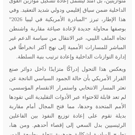
متوازيتين، بل امتد ليشمل إعادة تشكيل موازين القوى
الداخلية ضمن سياق إقليمي ودولي شديد التعقيد. وفي
هذا الإطار، تبرز “المبادرة الأمريكية في ليبيا 2026”
بوصفها محاولة جديدة لإعادة صياغة مقاربة واشنطن
تجاه الملف الليبي، عبر الانتقال من سياسة الدعم غير
المباشر للمسارات الأممية إلى نهج أكثر انخراطًا في
إدارة التوازنات الداخلية وإعادة ترتيب بنية السلطة.
ويعكس هذا التحول إدراكًا متزايدًا داخل دوائر صنع
القرار الأمريكي بأن حالة الجمود السياسي الناتجة عن
تعثر المسار الانتخابي واستمرار الانقسام المؤسسي،
لم تعد قابلة للاحتواء عبر الأدوات التقليدية التي تقودها
الأمم المتحدة وحدها، مما فتح المجال أمام مقاربة
بديلة تقوم على إعادة توزيع النفوذ بين الفاعلين
الرئيسيين بدل السعي إلى إقصاء أحدهم. ومن هنا،
تطرح المبادرة إشكالية جوهرية تتعلق بطبيعة الدور