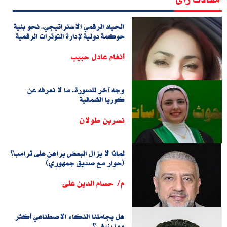
الحياد الرقمي الاستراتيجي.. نحو بنية
حوكمة دولية لإدارة التوترات الرقمية
أنغام عادل حبيب
وجه آخر للصورة.. ما لا نعرفه عن
كوريا الشمالية
نسرين طولان
لماذا لا يزال البعض يراهن على ترامب؟
(حوار مع صديق جمهوري)
م/ حسام الدين على
هل يجاملنا الذكاء الاصطناعي أكثر
مما ينبغي؟