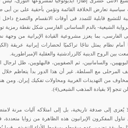
تشيع الاثنى عشرى إطارًا أيديولوجيًا لمشروعها الثورى، ليس
كة سياسية تعارض الخلافة القائمة وتؤمن بأحقية على بن أبى 
ة للتشيع قابلية للتمدد فى أوقات الانقسام والتصدع داخل ا
 الرواية الشيعية- بالدم الساسانى الفارسى شكل نقطة رمزية 
كى الفارسى، بما يعزز مشروعية القيادة الإيرانية من وجهة ن
مام نظام يمثل نتاجًا تراكميًا لحضارات إيرانية عريقة (الكيا
ت بين الروح الدينية كالزرادشتية والعقلية الإمبراطورية.
ويهيين، والسامانيين، ثم الصفويين، فالبهلويين، ظل لرجال ا
الف المرحلى مع السلطة. غير أن هذا الدور بدأ يتعاظم خلال 
مخاوف من التهديدات الغربية ومحاولات تفكيك إيران. ومن هنا
تنجو إلا بقيادة المذهب الشيعى(4).
ا يُعزى إلى صدفة تاريخية، بل إلى امتلاكه آليات مرنة لام
 تناول المفكرون الإيرانيون هذه الظاهرة من زوايا متعددة، 
ا بطريقة تضمن عدم سقوطه بسقوط الأداء التنفيذى، فيما ي