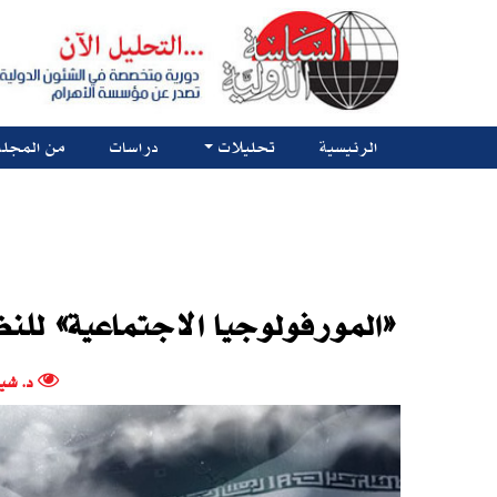
الرئيسية
تحليلات
دراسات
من المجلة
«المورفولوجيا الاجتماعية» للنظ
د. شي