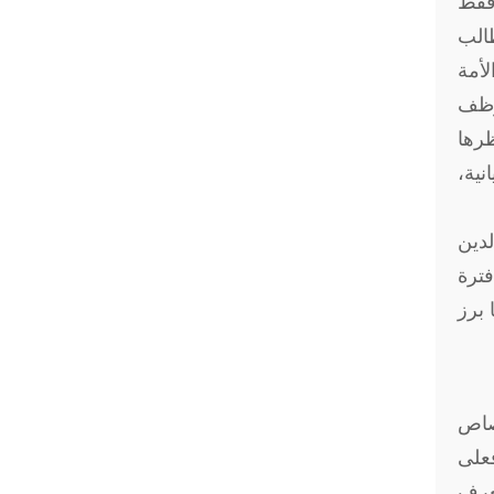
 فقط
طالب
لأمة
توظف
ظرها
نية،
لدين
فترة
 برز
تصاص
فعلى
ُعرف