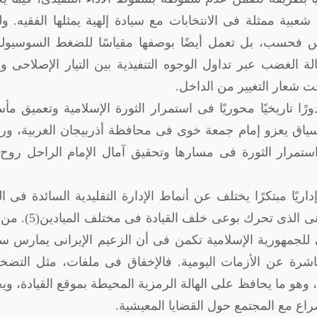
عبية ممثلة فى الانتخابات مع سيادة إلهية يمثلها الفقيه. ولذ
ئيس فحسب، بل تعمل أيضًا بوصفها مقياسًا للضغط السوسيول
 الغضب عبر تداول الوجوه التنفيذية بين التيار الإصلاحى وال
حت شعار التغيير من الداخل.
ًا تاريخيًا محوريًا فى استمرار الثورة الإسلامية وتعميق م
 السياق يعزو إمام جمعة خوى فى محافظة أذربيجان الغربية، و
ستمرار الثورة فى مسارها وتحقيق آمال الإمام الراحل روح 
إداريًا مبتكرًا يختلف عن أنماط الإدارة التقليدية السائدة فى ال
المعاصر، وثانيهما، وحدة وانسجام الشعب الإيرانى الذى تحرك 
 للجمهورية الإسلامية تكمن فى أن الزعيم الإيرانى يمارس 
باشرة عن الأزمات اليومية. فالإخفاق فى ملفات، مثل التضخ
ن، وهو ما يحافظ على الهالة الرمزية المحيطة بموقع القيادة، وي
صراع مع المجتمع حول القضايا المعيشية.