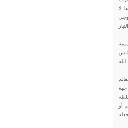
ا لا
وجى
تيار
أسسة
رئيس
الله
عالم
بوعى خلف القيادة فى مختلف الميادين(5). من جهة
سلطة
م أو
جعله