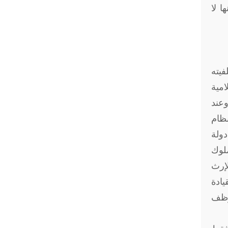
ا لا
فيته
مية
ولة. وعند
نظام
ولة
ملوك
لإرث
يادة
يوظف