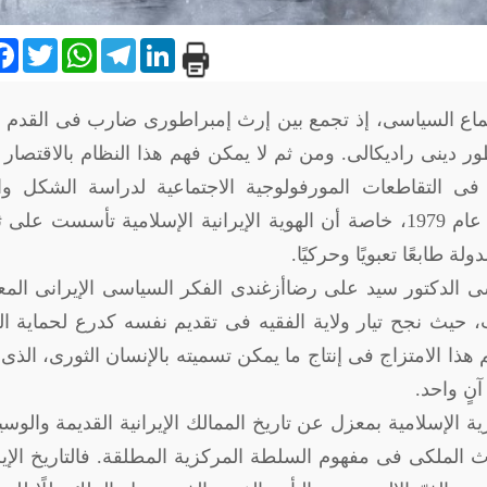
are
Facebook
Twitter
WhatsApp
Telegram
LinkedIn
لاجتماع السياسى، إذ تجمع بين إرث إمبراطورى ضارب فى القدم و
ر دينى راديكالى. ومن ثم لا يمكن فهم هذا النظام بالاقتصار
ى التقاطعات المورفولوجية الاجتماعية لدراسة الشكل والب
الأساسية للمجتمع والدولة بعد الثورة الإسلامية عام 1979، خاصة أن الهوية الإيرانية الإسلامية تأسست عل
 طابعًا تعبويًا وحركيًا.
ى الدكتور سيد على رضاأزغندى الفكر السياسى الإيرانى الم
، حيث نجح تيار ولاية الفقيه فى تقديم نفسه كدرع لحماية ال
 هذا الامتزاج فى إنتاج ما يمكن تسميته بالإنسان الثورى، الذى
نٍ واحد.
 الإسلامية بمعزل عن تاريخ الممالك الإيرانية القديمة والوس
ث الملكى فى مفهوم السلطة المركزية المطلقة. فالتاريخ الإي