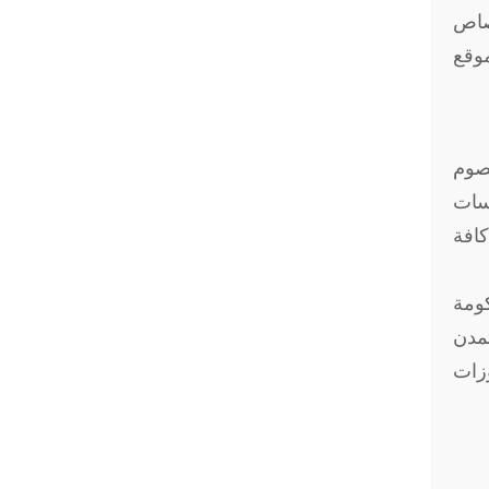
تصاص
موقع
عصوم
سسات
كافة
(الحكومة
تمدن
زات