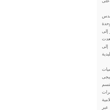
 على
مقدس
وحدة
 إلى
صعدت
 إلى
يدية
ميات
تيجى
يتسم
برات
امية
 عبر