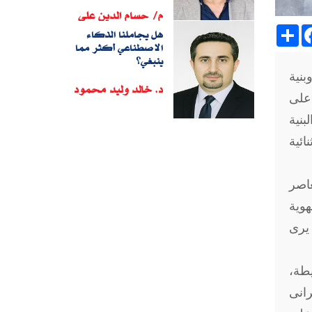
م/ حسام الدين على
Sh
هل يجاملنا الذكاء
الاصطناعي أكثر مما
ينبغي؟
بنية
د. خالد وليد محمود
 على
نية
ى ثنائية
عاصر
هوية
 يرى
يطة،
رانى