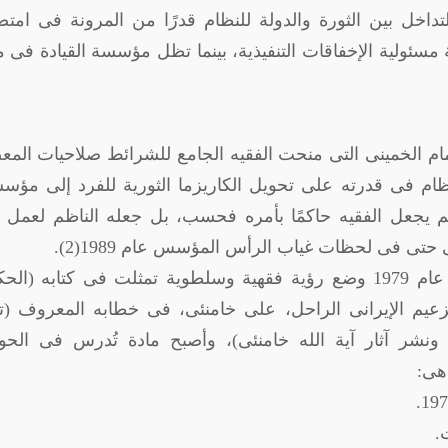
ا التداخل بين الثورة والدولة للنظام قدرًا من المرونة فى ام
بة مسئولية الإخفاقات التنفيذية، بينما تظل مؤسسة القيادة فى 
ام الخمينى التى منحت الفقيه الجامع للشرائط صلاحيات الم
ظام فى قدرته على تحويل الكاريزما الثورية للفرد إلى مؤ
م يجعل الفقيه حاكمًا بأمره فحسب، بل جعله الناظم لعمل 
تى فى لحظات غياب الرأس المؤسس عام 1989(2).
خاصة أن الخمينى بعد انتصار الثورة الإسلامية عام 1979 وضع رؤية فقهية وسلطوية تمثلت فى كتابه 
ا الزعيم الإيرانى الراحل، على خامنئى، فى خطابه المعروف (
شر آثار آية الله خامنئى)، وأصبح مادة تُدرس فى الحو
هى: