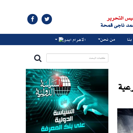
يس التحرير
مد ناجى قمحة
نا
من نحن
الاهرام ابدو
رعية