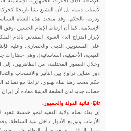
بالإضافة لذلك اختارت الجمهورية الإسلامية ال
لأسباب دينية، بل لأن التشيع نشأ تاريخيًا كحر
وذريته بالحكم. وقد منحت هذه النشأة السياسي
الإسلامية. كما أن ارتباط الإمام الحسين -وفق
لإبراز امتزاج الدم العلوى المقدس بالدم المل
على المستويين الدينى والحضارى. وعليه فإننا أ
الميدية، الأخمينية، الساسانية)، وهى حضارات جمع
وخلال العصور المختلفة، من الطاهريين، إلى الب
دور متباين تراوح بين التأثير والانسحاب والتح
حكم محمد رضا شاه بهلوى، تزامنًا مع تصاعد ال
خطاب جديد لدى الطبقة الدينية مفاده أن إيران لن 
ثانيًا- ثنائية الدولة والجمهور:
إن بقاء نظام ولاية الفقيه لنحو خمسة عقود ل
الأزمات وتوزيع الأدوار داخل بنية السلطة. وقد
سبيل المثال يرى فوزى أن النظام صُمم هندسيً