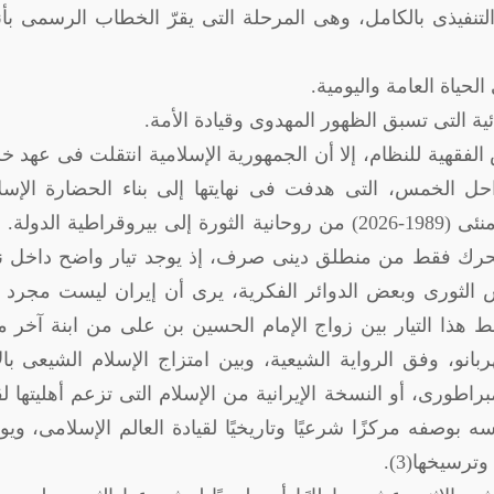
التنفيذى بالكامل، وهى المرحلة التى يقرّ الخطاب الرسمى بأنه
لفقهية للنظام، إلا أن الجمهورية الإسلامية انتقلت فى عهد خل
حل الخمس، التى هدفت فى نهايتها إلى بناء الحضارة الإسلا
الحديثة. وبهذا المعنى انتقلت إيران فى عهد خامنئى (1989-2026) من روحانية الثورة إلى بيروقراطية الد
لا تتحرك فقط من منطلق دينى صرف، إذ يوجد تيار واضح داخل 
الثورى وبعض الدوائر الفكرية، يرى أن إيران ليست مجرد د
ط هذا التيار بين زواج الإمام الحسين بن على من ابنة آخر 
انو، وفق الرواية الشيعية، وبين امتزاج الإسلام الشيعى با
براطورى، أو النسخة الإيرانية من الإسلام التى تزعم أهليتها لق
سه بوصفه مركزًا شرعيًا وتاريخيًا لقيادة العالم الإسلامى، و
ترسيخها(3).