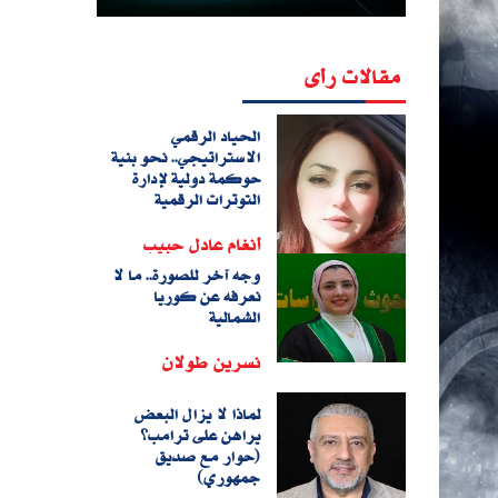
مقالات رأى
الحياد الرقمي
الاستراتيجي.. نحو بنية
حوكمة دولية لإدارة
التوترات الرقمية
أنغام عادل حبيب
وجه آخر للصورة.. ما لا
نعرفه عن كوريا
الشمالية
نسرين طولان
لماذا لا يزال البعض
يراهن على ترامب؟
(حوار مع صديق
جمهوري)