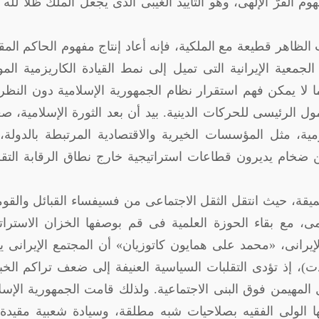
الفرّ الإلهى، وهو التأييد الغيبى الذى يجعل الملك ظلًا لله
الظاهر قطيعة مع الملكية، فإنه أعاد إنتاج مفهوم الحاكم ال
جمعية الإيرانية التى تميل إلى نمط القيادة الكاريزمية الم
كما لا يمكن فهم استقرار نظام الجمهورية الإسلامية دون النظر
ممول الرئيسى للحركات الدينية. بيد أن بعد الثورة الإسلامية، 
ية، مثل المؤسسات الخيرية والاقتصادية المرتبطة بالدولة،
ضخام يديرون قطاعات استراتيجية خارج نطاق الرقابة التقل
 عميقة، حيث انتقل الثقل الاجتماعى من فسيفساء القبائل والقو
مى، مع بقاء الحوزة العلمية فى قم بوصفها الخزان الاسترا
لإيرانى، «محمد على همايون كاتوزيان» أن المجتمع الإيرانى 
)، إذ تؤدى التقلبات السياسية العنيفة إلى ضعف تراكم الخ
المهيمن فوق البنى الاجتماعية. ولذلك قامت الجمهورية الإسل
لها الولى الفقيه بصلاحيات شبه مطلقة، وسيادة شعبية مقيدة