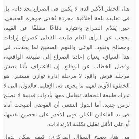
هنا، الخطر الأكبر الذى لا يكمن فى الصراع بحد ذاته، بل
فى تغليفه بلغة أخلاقية مجردة تُخفى جوهره الحقيقي.
حين يُقدَّم الصراع باعتباره دفاعًا مطلقًا عن القيم،
يحجِب عن الرأى العام طابعه الفعلى كصراع إرادات
ومصالح ونفوذ. الوعى والفهم الصحيح لما يحدث، فى
هذا السياق، يعنيان إعادة الصراع إلى طبيعته الواقعية،
وفصل الخطاب عن الوقائع. إن الاعتراف بأننا نعيش
مرحلة فرض واقع، لا مرحلة إدارة توازن مستقر، هو
الخطوة الأولى لفهم ما يجرى فى الإقليم. فالدول، التى لا
تدرك طبيعة اللحظة، تتعامل معها بأدوات قديمة لا تصلح
لزمن جديد. أما الدول التىتعى أن الفوضى أصبحت أداة
فى يد الفاعلين الكبار، فهى الأقدر على تحصين نفسها،
أو على الأقل تقليل تكلفة الارتدادات.
من هنا، يصبح السؤال المركزى: كيف يمكن لدول