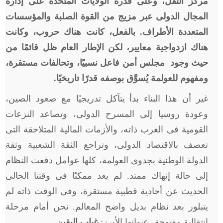
مركز الثقل، وعلى قدرة الولايات المتحدة على إدارة
المجال الدولى عبر مزيج من القوة الصلبة والمؤسسات
المتعددة الأطراف. بالفعل، كانت هناك حروب، وكانت
هناك ازدواجية معايير، لكن الإطار العام ظل قائمًا من
حيث وجود مجلس أمن فاعل نسبيًا، وتحالفات مستقرة،
ومفهوم للعولمة يُسوَّق بوصفه قدرًا تاريخيًا.
غير أن هذا البناء بدأ يتآكل تدريجيًا مع صعود الصين،
وعودة روسيا إلى المسرح الدولى، وتصاعد النزعات
القومية فى الغرب ذاته، والأزمات المالية المتلاحقة التى
تعصف بالاقتصاد الدولى، وتراجع الثقة الشعبية وثقة
الدولة الوطنية بجدوى العولمة، كلها عوامل دفعت النظام
إلى حالة إنهاك ممتد. لم يعد ممكنًا فى وقتنا الحالى
الحديث عن أحادية قطبية مستقرة، وفى الوقت ذاته لم
يتبلور بعد نظام بديل واضح المعالم. نحن أمام مرحلة
انتقالية مفتوحة، عنوانها الأبرز:
غياب اليقين.