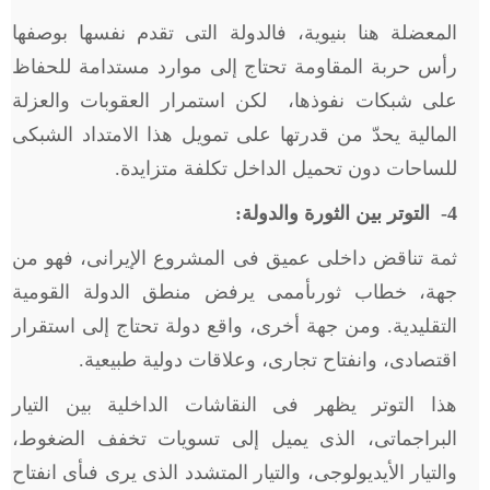
المعضلة هنا بنيوية، فالدولة التى تقدم نفسها بوصفها
رأس حربة المقاومة تحتاج إلى موارد مستدامة للحفاظ
على شبكات نفوذها، لكن استمرار العقوبات والعزلة
المالية يحدّ من قدرتها على تمويل هذا الامتداد الشبكى
للساحات دون تحميل الداخل تكلفة متزايدة.
4
- التوتر بين الثورة والدولة:
ثمة تناقض داخلى عميق فى المشروع الإيرانى، فهو من
جهة، خطاب ثورىأممى يرفض منطق الدولة القومية
التقليدية. ومن جهة أخرى، واقع دولة تحتاج إلى استقرار
اقتصادى، وانفتاح تجارى، وعلاقات دولية طبيعية.
هذا التوتر يظهر فى النقاشات الداخلية بين التيار
البراجماتى، الذى يميل إلى تسويات تخفف الضغوط،
والتيار الأيديولوجى، والتيار المتشدد الذى يرى فىأى انفتاح