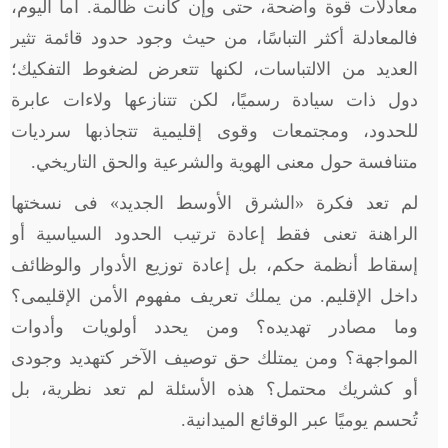
معادلات قوة واضحة، حتى وإن كانت ظالمة. أما اليوم،
فالمعادلة أكثر التباسًا، من حيث وجود حدود قائمة تثير
العديد من الالتباسات، لكنها تتعرض لضغوط التفكيك؛
دول ذات سيادة رسميًا، لكن تتنازعها ولاءات عابرة
للحدود، ومجتمعات وقوى إقليمية تتجاذبها سرديات
متنافسة حول معنى الهوية والشرعية والحق التاريخي.
لم تعد فكرة «الشرق الأوسط الجديد» فى نسختها
الراهنة تعنى فقط إعادة ترتيب الحدود السياسية أو
إسقاط أنظمة حكم، بل إعادة توزيع الأدوار والوظائف
داخل الإقليم. من يملك تعريف مفهوم الأمن الإقليمى؟
وما مصادر تهديده؟ ومن يحدد أولويات وأدوات
المواجهة؟ ومن يمتلك حق توصيف الآخر كتهديد وجودى
أو كشريك محتمل؟ هذه الأسئلة لم تعد نظرية، بل
تُحسم يوميًا عبر الوقائع الميدانية.