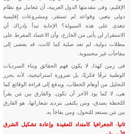
الإقليم، وفى مقدمتها الدول العربية، أن تتعامل مع نظام
دولى يتغير، وقواعد لم تستقر، ومشروعات إقليمية
تتغذى على هذه السيولة؟ الإجابة تبدأ بإدراك أن
الاستقرار لن يأتى من الخارج، وأن الاعتماد المفرط على
مظلات دولية، لم تعد صلبة كما كانت، قد يفضى إلى
مفاجآت غير محسوبة.
فى زمن كهذا، لا يكون فهم الحقائق وبناء السرديات
الوطنية ترفًا فكريًا، بل ضرورة استراتيجية، لأنه يحرر
التحليل من أوهام الخطاب، ويدفع إلى قراءة الوقائع كما
هى، لا كما يود الآخر أن تكون. والفارق بين مَن يقرأ
اللحظة بصدق، ومن يكتفى بترديد شعاراتها، هو الفارق
بين مَن يستعد للتحول، ومن يفاجَأ به.
ثانيا- الجغرافيا كامتداد للعقيدة وإعادة تشكيل الشرق