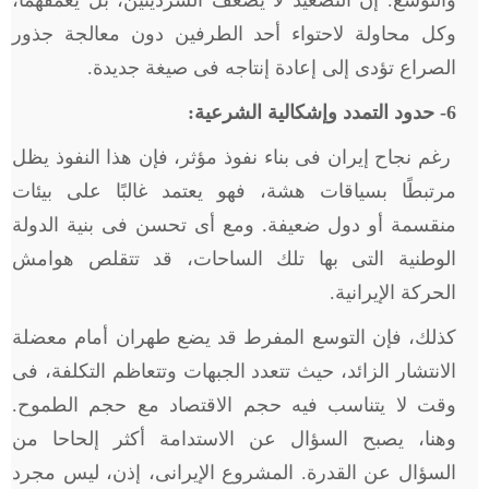
والتوسع. إن التصعيد لا يضعف السرديتين، بل يعمقهما،
وكل محاولة لاحتواء أحد الطرفين دون معالجة جذور
الصراع تؤدى إلى إعادة إنتاجه فى صيغة جديدة.
6
- حدود التمدد وإشكالية الشرعية:
رغم نجاح إيران فى بناء نفوذ مؤثر، فإن هذا النفوذ يظل
مرتبطًا بسياقات هشة، فهو يعتمد غالبًا على بيئات
منقسمة أو دول ضعيفة. ومع أى تحسن فى بنية الدولة
الوطنية التى بها تلك الساحات، قد تتقلص هوامش
الحركة الإيرانية.
كذلك، فإن التوسع المفرط قد يضع طهران أمام معضلة
الانتشار الزائد، حيث تتعدد الجبهات وتتعاظم التكلفة، فى
وقت لا يتناسب فيه حجم الاقتصاد مع حجم الطموح.
وهنا، يصبح السؤال عن الاستدامة أكثر إلحاحا من
السؤال عن القدرة. المشروع الإيرانى، إذن، ليس مجرد