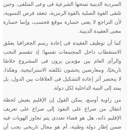
السردية الدينية تمنحها الشرعية فى وعى المتلقى. وحين
تلتقى القوة الصلبة بالقوة الرمزية، تتعقد فرص التسوية،
لأن التراجع لا يعنى خسارة موقع فحسب، وإنما خسارة
معنى العقيدة الدينية.
كما أن توظيف العقيدة فى إعادة رسم الجغرافيا يعمّق
الاستقطاب داخل المجتمعات نفسها؛ إذ تنقسم النخب
والرأى العام بين مؤيدين يرون فى المشروع خلاصًا
تاريخيًا، ومعارضين يخشون تكلفته الاستراتيجية. وهكذا،
لا ينحصر أثر إعادة التشكيل فى العلاقات بين الدول، بل
يمتد إلى البنية الداخلية لكل دولة.
من زاوية أوسع، يمكن القول إن الإقليم يعيش لحظة
انتقال من صراع على النفوذ إلى صراع على تعريف
الإقليم ذاته، هل هو فضاء تعددى يتم تجاوز الهويات فيه
ضمن إطار دولة وطنية، أم هو مجال تاريخى يجب أن