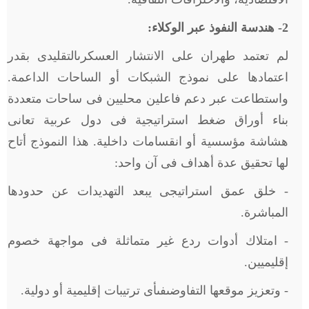
2
- هندسة النفوذ عبر الوكلاء:
لم تعتمد طهران على الانتشار العسكرىالتقليدى بقدر
اعتمادها على نموذج الشبكات أو الساحات الداعمة.
واستطاعت عبر دعم فاعلين محليين فى ساحات متعددة
بناء أوراق ضغط استراتيجية فى دول عربية تعانى
هشاشة مؤسسية أو انقسامات داخلية. هذا النموذج أتاح
لها تحقيق عدة أهداف فى آن واحد:
- خلق عمق استراتيجى يبعد التهديدات عن حدودها
المباشرة.
- امتلاك أدوات ردع غير متماثلة فى مواجهة خصوم
إقليميين.
- وتعزيز موقعها التفاوضىفىأى ترتيبات إقليمية أو دولية.