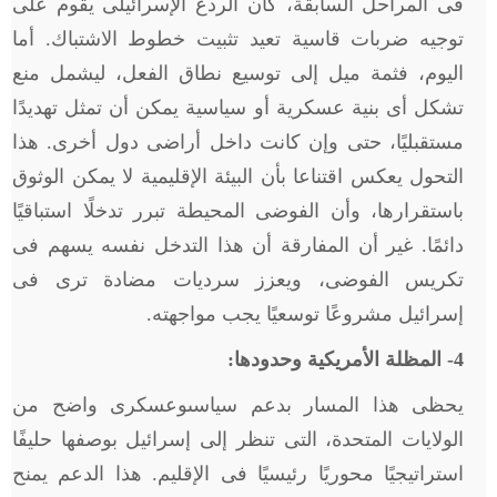
فى المراحل السابقة، كان الردع الإسرائيلى يقوم على
توجيه ضربات قاسية تعيد تثبيت خطوط الاشتباك. أما
اليوم، فثمة ميل إلى توسيع نطاق الفعل، ليشمل منع
تشكل أى بنية عسكرية أو سياسية يمكن أن تمثل تهديدًا
مستقبليًا، حتى وإن كانت داخل أراضى دول أخرى. هذا
التحول يعكس اقتناعا بأن البيئة الإقليمية لا يمكن الوثوق
باستقرارها، وأن الفوضى المحيطة تبرر تدخلًا استباقيًا
دائمًا. غير أن المفارقة أن هذا التدخل نفسه يسهم فى
تكريس الفوضى، ويعزز سرديات مضادة ترى فى
إسرائيل مشروعًا توسعيًا يجب مواجهته.
4
- المظلة الأمريكية وحدودها:
يحظى هذا المسار بدعم سياسىوعسكرى واضح من
الولايات المتحدة، التى تنظر إلى إسرائيل بوصفها حليفًا
استراتيجيًا محوريًا رئيسيًا فى الإقليم. هذا الدعم يمنح