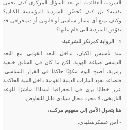
السردية العقائدية. لم يعد السؤال المركزى كيف يحمى
نفسه؟ بل كيف يُحصِّن السردية المؤسسة للكيان؟
وكيف يمنع أى مسار سياسى أو قانونى أو ديمجرافى قد
يقوّض السردية التى قام عليها؟
1
- الرواية كمرتكز للشرعية:
منذ تأسيس الكيان، تداخل البعد القومى مع البعد
الدينىفى صياغة الهوية. لكن ما كان فى السابق خلفية
رمزية، أصبح اليوم مكوّنًا حاكمًا فى القرار السياسي.
فتصاعد نفوذ التيارات الدينية-القومية داخل البنية الحاكمة
عزز خطابًا يرى فى الجغرافيا امتدادًا مباشرًا للوعد
التاريخى، لا مجرد مجال سيادى قابل للتفاوض.
هنا يتحول الأمن إلى مفهوم مركب:
- أمن عسكرىتقليدى.