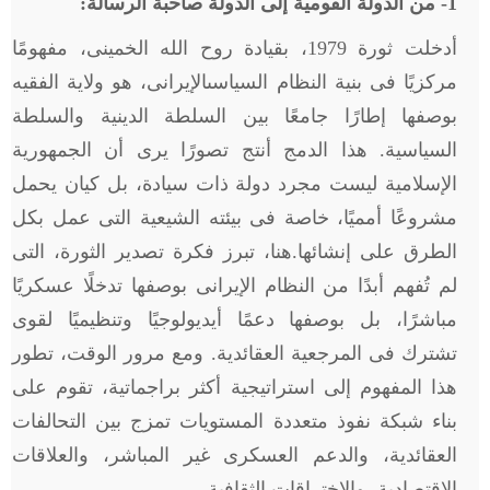
1
- من الدولة القومية إلى الدولة صاحبة الرسالة:
أدخلت ثورة 1979، بقيادة روح الله الخمينى، مفهومًا
مركزيًا فى بنية النظام السياسىالإيرانى، هو ولاية الفقيه
بوصفها إطارًا جامعًا بين السلطة الدينية والسلطة
السياسية. هذا الدمج أنتج تصورًا يرى أن الجمهورية
الإسلامية ليست مجرد دولة ذات سيادة، بل كيان يحمل
مشروعًا أمميًا، خاصة فى بيئته الشيعية التى عمل بكل
الطرق على إنشائها.هنا، تبرز فكرة تصدير الثورة، التى
لم تُفهم أبدًا من النظام الإيرانى بوصفها تدخلًا عسكريًا
مباشرًا، بل بوصفها دعمًا أيديولوجيًا وتنظيميًا لقوى
تشترك فى المرجعية العقائدية. ومع مرور الوقت، تطور
هذا المفهوم إلى استراتيجية أكثر براجماتية، تقوم على
بناء شبكة نفوذ متعددة المستويات تمزج بين التحالفات
العقائدية، والدعم العسكرى غير المباشر، والعلاقات
الاقتصادية، والاختراقات الثقافية.