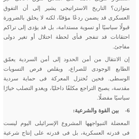
متوازن؟ التاريخ الاستراتيجى يشير إلى أن التفوق
العسكرى قد يضمن ردعًا مؤقتًا، لكنه لا يخلق بالضرورة
قبولًا سياسيًا أو تسوية مستدامة، بل قد يؤدى إلى تراكم
احتقانات قد تنفجر فىأى لحظة اختلال أو تغير دولى
مفاجئ.
إن الانتقال من أمن الحدود إلى أمن السردية يعمّق
الطابع الوجودى للصراع، ويقلص فرص التسويات
الوسطى. فحين تُختزل المعركة فى حماية سردية
مقدسة، يصبح التراجع مكلفًا داخليًا، ويغدو التصلب خيارًا
سياسيًا مفضلًا.
6
- بين القوة والشرعية:
المعضلة التىيواجهها المشروع الإسرائيلى اليوم ليست
فى قدرته العسكرية، بل فى قدرته على إنتاج شرعية