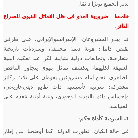
يدير الجميع توترًا دائمًا.
خامسا- ضرورية العدو فى ظل التماثل البنيوى للصراع
الدائر:
قد يبدو المشروعان، الإسرائيلىوالإيرانى، على طرفى
نقيض كامل: هوية دينية مختلفة، وسرديات تاريخية
متعارضة، وتحالفات دولية متباينة. لكن عند تفكيك البنية
العميقة لكليهما، يتكشف تماثل بنيوى يتجاوز التناقض
الظاهري. نحن أمام مشروعين يقومان على ثلاث ركائز
مشتركة: سردية تأسيسية ذات طابع ديني-تاريخى،
وإحساس دائم بالتهديد الوجودى، وبنية أمنية تتقدم على
السياسة.
1
- السردية كأداة حكم:
فى حالة الكيان، تطورت الدولة -كما أوضحنا- من إطار