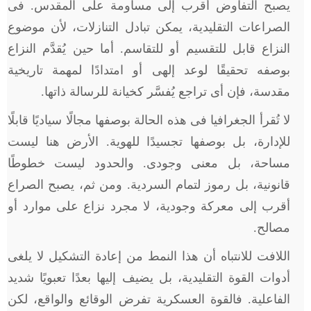
يصبح التفاوض أقرب إلى مساومة على المقدس. فى
الصراعات التقليدية، يمكن تبادل التنازلات، لأن موضوع
النزاع قابل للتقسيم أو للتقاسم. أما حين يُقدَّم النزاع
بوصفه تحقيقًا لوعد إلهى أو امتدادًا لمهمة تاريخية
مقدسة، فإن أى تراجع يُفسَّر كخيانة للرسالة ذاتها.
لا تُقرأ الجغرافيا فى هذه الحالة بوصفها مجالًا سياديًا قابلًا
للإدارة، بل بوصفها تجسيدًا للهوية. الأرض هنا ليست
مساحة، بل معنى وجودى. والحدود ليست خطوطًا
قانونية، بل رموز لتمام السردية. ومن ثم، يصبح الصراع
أقرب إلى معركة وجودية، لا مجرد نزاع على موارد أو
مصالح.
اللافت للانتباه أن هذا النمط من إعادة التشكيل لا يلغى
أدوات القوة التقليدية، بل يضيف إليها بعدًا تعبويًا شديد
الفاعلية. فالقوة العسكرية تفرض الوقائع والواقع، لكن