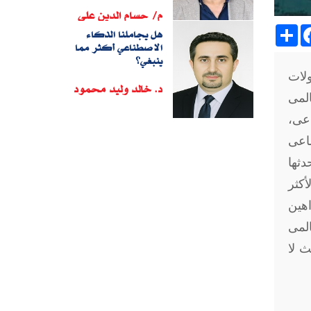
م/ حسام الدين على
Sh
هل يجاملنا الذكاء
الاصطناعي أكثر مما
ينبغي؟
ولات
د. خالد وليد محمود
المى
اعى،
ماعى
دثها
أكثر
اهين
لمى
ث لا