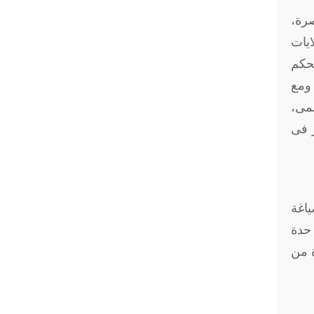
نتصرة،
ايات
حكم
الفات تم من خلالها قيادة النظام العالمى، لكن فى الفترة ما بين 1991 وحتى 2001، ومع
لمى،
ز فى
ياغة
 حدة
ة من