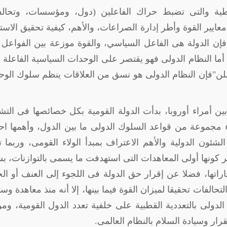
طية والتى تضبط حراك الفاعلين (دول، ومؤسسات، وتحالف
معايير القوة وأطر إدارة الصراعات، والأهم، كيفية تحقيق الاست
فإن الدولة هى الفاعل السياسي، والقوة موزعة بين الفواعل 
أما النظام الدولى فهو يقتصر على الوحدات السياسية الفاعلة
لن"فإن النظام الدولى هو نسق من العلاقات ينظم سلوك الو
لاثين عاما بين أمراء أوروبا، بدأت الدولة القومية بكل خصائصها فى الت
اء مجموعة من قواعد السلوك الدولى ما بين الدول، وأهمها اح
شئون الدولية والأهم الاعتراف بمبدأ الولاء القومى، وربما 
كثر كونها أولى المعاهدات التى استهدفت ما يسمى بالتوازنات، 
تها، فضلا عن إقرار حق الدولة فى اللجوء إلى العنف أو ا
لفات تحقيقا لميزان القوة فيما بينها، إلا أنه منذ معاهدة وستف
 الدولى بالتعددية القطبية على خلفية تعدد الدول القومية، وم
رار وسيادة السلام بالنظام العالمى.