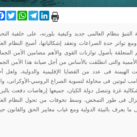
are
Facebook
Twitter
WhatsApp
Telegram
LinkedIn
لتنبؤ بنظام العالمى جديد وكيفية بلورته، على خلفية التح
، ومع تواتر حدة الصراعات وتعقد إشكالياتها، أصبح النظام الع
 المتعلقة بأصول توازنات القوى والأهم مضامين الأمن الجم
الأممية والتى انطلقت بالأساس من أجل صيانة هذا الأمن الج
الهيمنة فى عدد من القضايا الإقليمية والدولية، ولعل أح
رامب لبوتين فى محاولة لتسوية الصراع الروسي-الأوكرانى، وال
شكالية غزة وتنصل دولة الكيان، جميعها إرهاصات دفعت بالبر
ا يزال فى طور التمخض، وسط تخوفات من تحول النظام العا
 ما يعرف بالبيئة الدولية ومع غياب معايير الحق والقانون حي