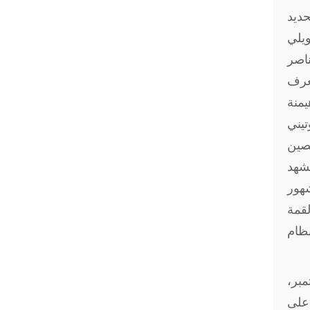
ديد
ويلي
ناصر
يعرف
يمنة
يني
صين
مشهد
هور
لقمة
نظام
مبر،
على