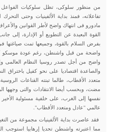
من منظور سلوكى، تظل سلوكيات الفواعل من 
تفاعلاته، فمنذ بداية الألفينيات وحتى التحرك 
مادورو فى انتهاك واضح لأطر القوانين والأعرا
القوة البعيدة عن التطويع أو الإدارة، إلى ج
بفرض السلام بالقوة، وجميعها تمت صياغتها فى
واضحة من قبل واشنطن، رغم عودة موسكو كونها
واضح من أجل تصدر روسيا النظام العالمى وإع
والصاعدة اقتصاديا على نحو كفيل باختراق الن
متعدد الأقطاب، طالما تبنته القناعات الروس
مضت، وبحسب أيضا الانتقادات والتى وجهها الر
نفسها إلى الغرب، على خلفية مسئولية الأخير ال
عالمي "عادل ومتعدد الأقطاب".
فقد عاصرت بداية الألفينيات مجموعة من التغي
مما اعتبرته واشنطن تحديا إرهابيا استوجب ا