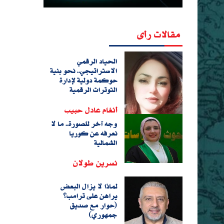
مقالات رأى
الحياد الرقمي
الاستراتيجي.. نحو بنية
حوكمة دولية لإدارة
التوترات الرقمية
أنغام عادل حبيب
وجه آخر للصورة.. ما لا
نعرفه عن كوريا
الشمالية
نسرين طولان
لماذا لا يزال البعض
يراهن على ترامب؟
(حوار مع صديق
جمهوري)