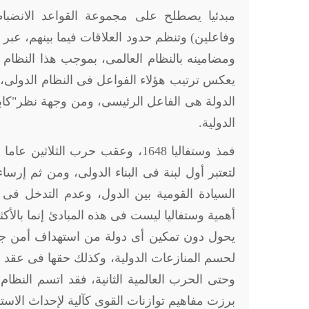
مبدئيا يصطلح على مجموعة القواعد الانضبا
وفاعلين) وتنظم حدود العلاقات فيما بينهم، عبر 
ومضامينه بالنظام العالمى، بموجب هذا النظام 
يعكس ترتيب هؤلاء الفواعل فى النظام الدولى، 
الدولة هى الفاعل الرئيسى، ومن وجهة نظر"كاب
الدولية.
فمذ وستفاليا 1648، وعقب حرب الث
لتعتبر أول لبنة فى البناء الدولى، ومن ثم إرس
السيادة القومية بين الدول، وعدم التدخل فى ال
أهمية وستفاليا ليست فى هذه المبادئ إنما بالأ
يحول دون تمكين أى دولة من استهداف أمن جارا
لحسم المنازعات الدولية، وكذلك حقها فى عقد التحا
وحتى الحرب العالمية الثانية، فقد اتسم النظام
برزت مفاهيم توازنات القوى كآلية لإحداث الاستق