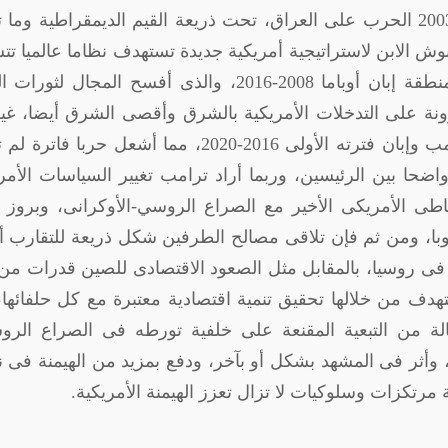
تنظيم القاعدة حيث كابول بأفغانستان، أعقبها 2003 الحرب على العراق، تحت ذريعة القيم الديمقراطية و
ش الابن لاستراتيجية أمريكية جديدة تستهدف نظاما عالميا تت
واشنطن، ليتوالى التدخل الأمريكى السافر بالمنطقة إبان أوباما 2008-2016، والذى أفسح المجال ل
ونة على التدخلات الأمريكية بالشرق وأقصى الشرق أيضا، غي
عودة موسكو بقيادة بوتين تزامنت و تصدر ترامب وإبان فترته الأولى 2016-2020، مما أشعل حرب
واضحا بين الرئيسين، وربما أراد ترامب تغيير السياسات الأمر
اطى الأمريكى الأخير مع الصراع الروسي-الأوكرانى، وبروز 
با، ومن ثم فإن تلاقى مصالح الطرفين شكل ذريعة للتقارب أ
 فى روسيا، بالمقابل مثل الصعود الاقتصادى للصين قدرات من
هدف من خلالها تحقيق تنمية اقتصادية معتبرة مع كل حلفائها
حالة من التبعية المقنعة على خلفية تورطه فى الصراع الرو
 وأثر فى المشهد بشكل أو بآخر، ودفع بمزيد من الهيمنة فى 
مرتكزات وسلوكيات لا تزال تعزز الهيمنة الأمريكية.