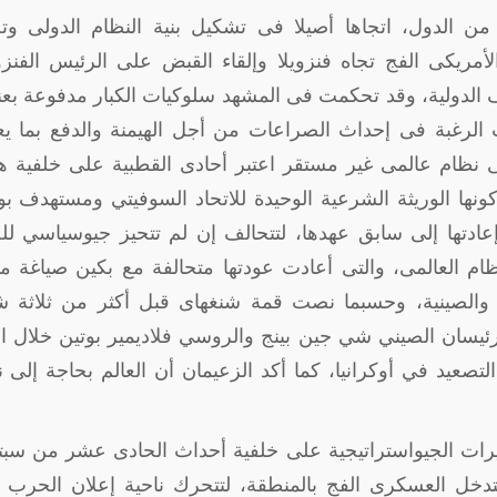
الدول، اتجاها أصيلا فى تشكيل بنية النظام الدولى وتح
الأمريكى الفج تجاه فنزويلا وإلقاء القبض على الرئيس الفنز
ف الدولية، وقد تحكمت فى المشهد سلوكيات الكبار مدفوعة بع
انب الرغبة فى إحداث الصراعات من أجل الهيمنة والدفع بما 
 نظام عالمى غير مستقر اعتبر أحادى القطبية على خلفية ه
 الوريثة الشرعية الوحيدة للاتحاد السوفيتي ومستهدف بوت
ادتها إلى سابق عهدها، لتتحالف إن لم تتحيز جيوسياسي لل
ظام العالمى، والتى أعادت عودتها متحالفة مع بكين صياغة 
ية والصينية، وحسبما نصت قمة شنغهاى قبل أكثر من ثلاثة ش
ئيسان الصيني شي جين بينج والروسي فلاديمير بوتين خلال ا
تصعيد في أوكرانيا، كما أكد الزعيمان أن العالم بحاجة إلى 
رات الجيواستراتيجية على خلفية أحداث الحادى عشر من سبت
لتدخل العسكرى الفج بالمنطقة، لتتحرك ناحية إعلان الحرب 