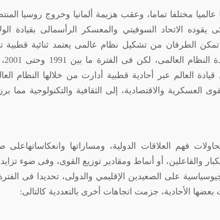
 الثانية 1945، شكلت نظاما عالميا مختلفا تماما، وعقب هزيمة ألمانيا وخروج روسيا الم
ى يقوده الاتحاد السوفيتي والمعسكر الرأسمالى بقيادة الول
تمكن الطرفان من تشكيل نظام عالمى يعتمد ثنائية قطبية ت
توازنات بعينها وعبر تح
يادة العالم عبر أحادية قطبية أدارت من خلالها النظام العا
 العسكرية والاقتصادية، إلى الثقافية والتكنولوجية مما بر
حاولات فهم العلاقات الدولية، ومساراتها وانعكاساتهاعلى ص
بار والفاعلين، أو أنماط ومقادير توزيع القوى، وفى ضوء تزايد
يوسياسية على الصعيدين الإقليمي والدولى، تحديدا فى الفتر
ضت بعضها الأحادية، جزمت اتجاهات أخرى بالتعددية كالتالى: