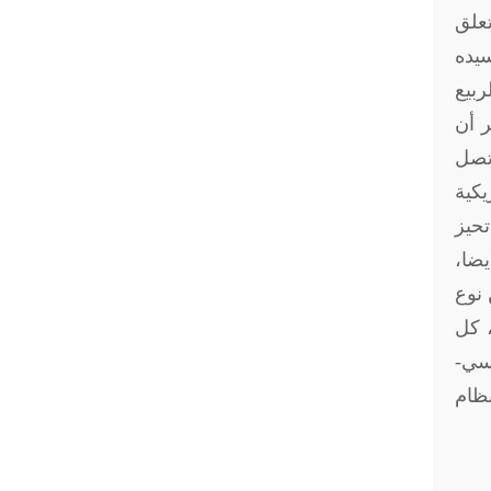
ما تعلق
سيده
ثورات الربيع
ر أن
ا فاترة لم تصل
يكية
تحيز
يضا،
 نوع
، كل
سي-
نظام