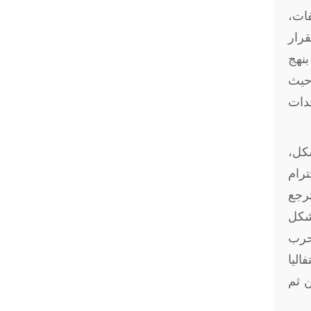
ات،
قرار
بنهج
 حيث
حدات
شكل،
ترام
ترجع
بشكل
لحرب
اليا
ن ثم