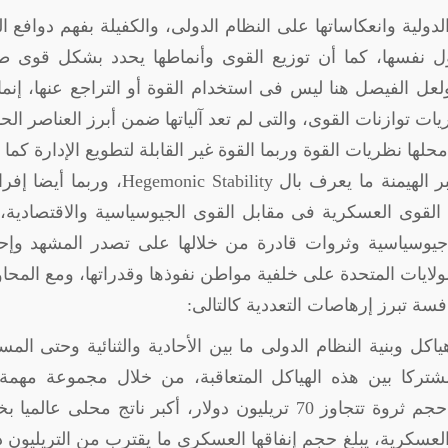
دولية وانعكاساتها على النظام الدولى، والكفيلة بفهم دوافع ا
ل نفسها، كما أن توزيع القوى وأنماطها يحدد بشكل قوى طب
 ولعل الفيصل هنا ليس فى استخدام القوة أو التراجع عنها، إنم
يات توازنات القوى، والتى لم تعد آلياتها ضمن أبرز العناصر الح
لها نظريات القوة وربما القوة غير القابلة لتطويع الإدارة كما
ر الهيمنة ما يعرف بال
Hegemonic Stability
، وربما أيضا إفر
لقوى العسكرية فى مقابل القوى الجيوسياسية والاقتصادية،
 جيوسياسية وثروات قادرة من خلالها على تصدر المشهد وإح
لايات المتحدة على خلفية مواطن نفوذها وقدراتها، ومع المحا
سة تبرز إرهاصات التعددية كالتالى:
كل وبنية النظام الدولى ما بين الأحادية والثنائية وحتى الم
 مشتركا بين هذه الهياكل المتعاقبة، من خلال مجموعة مهم
القدرات أهمها القدرات الاقتصادية على خلفية حجم ثروة تتجاوز 70 تريليون دولار، أكبر ناتج محلى عا
العسكرية، يبلغ حجم إنفاقها العسكرى ما يقترب من التريليون د