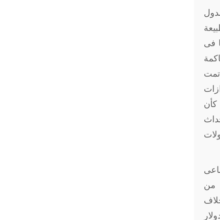
لدول
يعة
ا فى
اكمة
 تمت
ازات
 كأن
داث
ولات
ساعى
ة من
لميا بخلاف
ولار