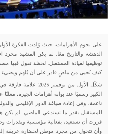
على تخوم الأهرامات، حيث وُلِدت الفكرة الأو
الدهشة والتاريخ معًا. لم يكن المشهد مجرد افت
توظيفها لقيادة المستقبل. لحظة تقول فيها مصر
كيف نُحيي من ماضٍ قادر على أن يُلهم ويضيء و
شكّل الأول من نوفمبر 
الكبير رسميًا عند بوابة أهرامات الجيزة، معل
ناعمة، وفي إعادة صياغة الدور الإقليمي والدو
للمستقبل بقدر ما تستدعي الماضي. لم يكن هذا الاف
قررت أن تستعيد، بفعالية مؤسسية وبقدرات وطن
وأن تتحول من مجرد موطن لحضارة عريقة إلى 