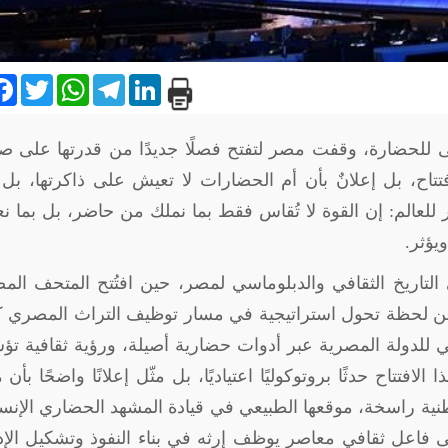
are
Facebook
Twitter
WhatsApp
Telegram
LinkedIn
لى للحضارة، وقفت مصر لتفتح فصلًا جديدًا من قدرتها على ص
تاح، بل إعلانٌ بأن أم الحضارات لا تعيش على ذاكرتها، بل ت
 للعالم: إن القوة لا تُقاس فقط بما نملك من حاضر، بل بما 
يؤثر
.
2025 علامة فارقة في التاريخ الثقافي والدبلوماسي لمصر، حين افتُتح المتحف ا
نًا عن لحظة تحول استراتيجية في مسار توظيف التراث المصري 
لي للدولة المصرية عبر أدوات حضارية أصيلة، ورؤية ثقافية 
تتاح حدثًا بروتوكوليًا اعتياديًا، بل مثّل إعلانًا واضحًا بأن
ية راسخة، موقعها الطبيعي في قيادة المشهد الحضاري الإنس
فاعل ثقافي معاصر يوظف إرثه في بناء النفوذ وتشكيل الإد