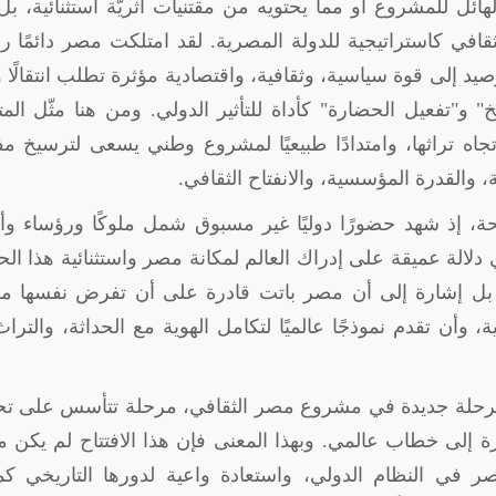
لهائل للمشروع أو مما يحتويه من مقتنيات أثريّة استثنائية، ب
قافي كاستراتيجية للدولة المصرية. لقد امتلكت مصر دائمًا رص
رصيد إلى قوة سياسية، وثقافية، واقتصادية مؤثرة تطلب انتقالًا وا
" و"تفعيل الحضارة" كأداة للتأثير الدولي. ومن هنا مثّل ال
جاه تراثها، وامتدادًا طبيعيًا لمشروع وطني يسعى لترسيخ م
، والقدرة المؤسسية، والانفتاح الثقافي
.
ة، إذ شهد حضورًا دوليًا غير مسبوق شمل ملوكًا ورؤساء وأ
الة عميقة على إدراك العالم لمكانة مصر واستثنائية هذا ال
، بل إشارة إلى أن مصر باتت قادرة على أن تفرض نفسها مرك
ية، وأن تقدم نموذجًا عالميًا لتكامل الهوية مع الحداثة، والترا
ة مرحلة جديدة في مشروع مصر الثقافي، مرحلة تتأسس على تح
ة إلى خطاب عالمي. وبهذا المعنى فإن هذا الافتتاح لم يكن 
في النظام الدولي، واستعادة واعية لدورها التاريخي كمن