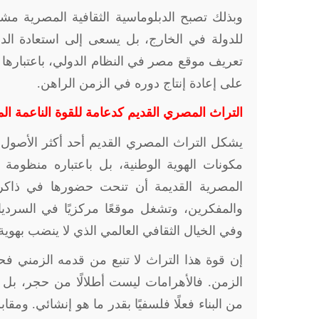
وبذلك تصبح الدبلوماسية الثقافية المصرية مش
للدولة في الخارج، بل يسعى إلى استعادة الد
تعريف موقع مصر في النظام الدولي، باعتبارها لي
على إعادة إنتاج دوره في الزمن الراهن
.
التراث المصري القديم كدعامة للقوة الناعمة ال
يشكل التراث المصري القديم أحد أكثر الأصول ا
مكونات الهوية الوطنية، بل باعتباره منظو
المصرية القديمة أن تنحت حضورها في ذاكرة ال
والمفكرين، وتشغل موقعًا مركزيًا في السرديات
وفي الخيال الثقافي العالمي الذي لا ينضب بهوي
إن قوة هذا التراث لا تنبع من قدمه الزمني فحس
الزمن. فالأهرامات ليست أطلالًا من حجر، بل 
من البناء فعلًا فلسفيًا بقدر ما هو إنشائي. ومق