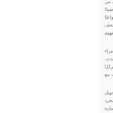
ل من
يدًا
عيًا
متحف
فهوم
مراء
حدث.
زًا
ث مع
ويل
مجرد
ارة