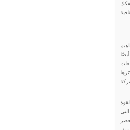
فكك
افية
اهيم
يضًا
معات
ثرها
ركة
قوة
التي
لعصر
ية،