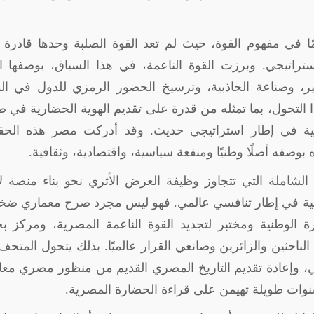
مهمًا في مفهوم القوة، حيث لم تعد القوة الصلبة وحدها قادرة
استراتيجي. وبرزت القوة الناعمة، في هذا السياق، بوصفها ال
كير، وصناعة الجاذبية، وترسيخ الحضور الرمزي للدول في ا
ذا التحول، بما تمثله من قدرة على تقديم الهوية الحضارية في 
ية في إطار استراتيجي حديث. وقد أدركت مصر هذه الحقي
ه بوصفه أصلًا وطنيًا ومنفعة سياسية، واقتصادية، وثقافية
.
الشاملة التي تتجاوز وظيفة العرض الأثري نحو بناء منصة لإ
ريخية في إطار تنافسي عالمي. فهو ليس مجرد صرح معماري ضخ
 الوطنية ومختبر لتجديد القوة الناعمة المصرية، ومركز بح
لباحثين والزائرين وصانعي القرار عالميًا. بذلك يتحول المتحف
طني، وإعادة تقديم التاريخ المصري القديم من منظور مصري مع
سنوات طويلة تهيمن على قراءة الحضارة المصرية
.