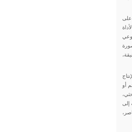
 على
أداة
لوعي
صورة
قة،
نتاج
م أو
ثي،
 إلى
اصر،