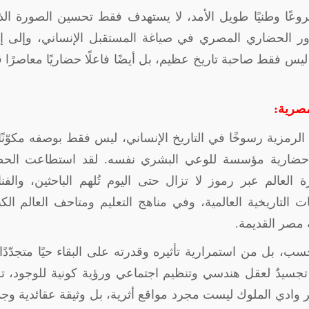
روعًا وطنيًا طويل الأمد، لا يستهدف فقط تحسين الصورة الذ
ور الحضاري المصري في صياغة المستقبل الإنساني، وإلى إع
س فقط صاحبة تاريخ عظيم، بل أيضًا فاعلًا حضاريًا معاصرًا قا
مصرية:
لرمزية رسوخًا في التاريخ الإنساني، ليس فقط بوصفه مكوّنً
مة حضارية مؤسسة للوعي البشري نفسه. لقد استطاعت الحض
عالم عبر رموز لا تزال حتى اليوم تُلهم الباحثين، والفنا
 التاريخية العالمية، وفي مناهج التعليم ومتاحف العالم الك
ة مصر القديمة
.
ب، بل من استمرارية تأثيره وقدرته على البقاء حيًا متجدّدًا
تجسيدٌ لعقل هندسي وتنظيم اجتماعي ورؤية كونية للوجود، 
ابر وادي الملوك ليست مجرد مواقع أثرية، بل وثيقة عقائدية وجم