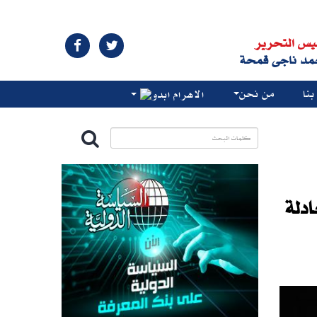
يس التحرير
مد ناجى قمحة
نا
من نحن
الاهرام ابدو
دلة