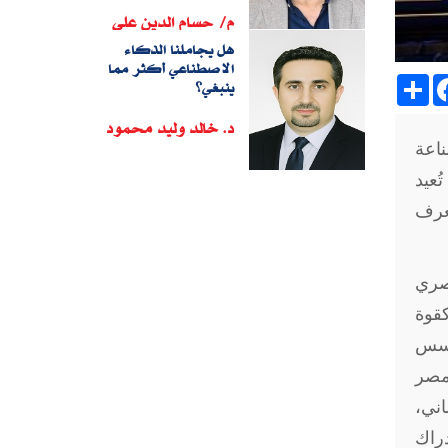
م/ حسام الدين على
هل يجاملنا الذكاء
الاصطناعي أكثر مما
Sh
ينبغي؟
د. خالد وليد محمود
ناعة
ُعيد
نعرف
لمصري
كقوة
تؤسس
 مصر
اني،
راك