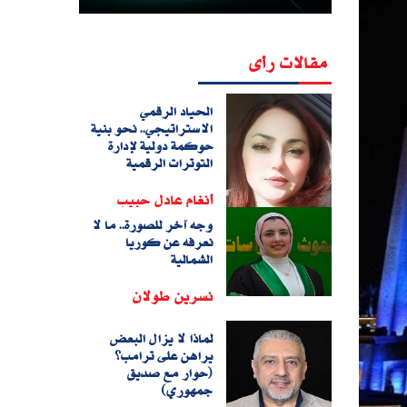
مقالات رأى
الحياد الرقمي
الاستراتيجي.. نحو بنية
حوكمة دولية لإدارة
التوترات الرقمية
أنغام عادل حبيب
وجه آخر للصورة.. ما لا
نعرفه عن كوريا
الشمالية
نسرين طولان
لماذا لا يزال البعض
يراهن على ترامب؟
(حوار مع صديق
جمهوري)