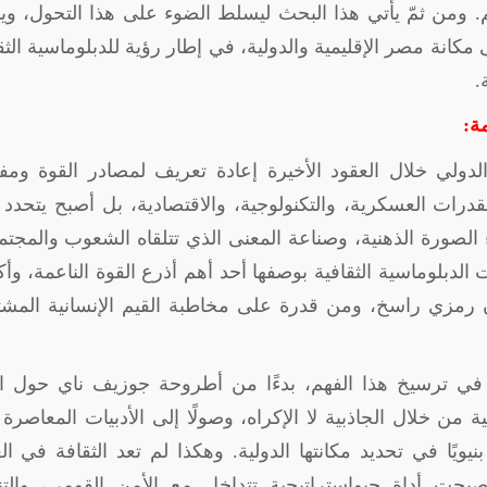
ومن ثمّ يأتي هذا البحث ليسلط الضوء على هذا التحول، وي
 مكانة مصر الإقليمية والدولية، في إطار رؤية للدبلوماسية الثق
.
مة:
لدولي خلال العقود الأخيرة إعادة تعريف لمصادر القوة ومف
قدرات العسكرية، والتكنولوجية، والاقتصادية، بل أصبح يتحدد أ
الصورة الذهنية، وصناعة المعنى الذي تتلقاه الشعوب والمجت
 الدبلوماسية الثقافية بوصفها أحد أهم أذرع القوة الناعمة، وأك
ن رمزي راسخ، ومن قدرة على مخاطبة القيم الإنسانية المشت
 في ترسيخ هذا الفهم، بدءًا من أطروحة جوزيف ناي حول ال
من خلال الجاذبية لا الإكراه، وصولًا إلى الأدبيات المعاصرة 
ويًا في تحديد مكانتها الدولية. وهكذا لم تعد الثقافة في ا
حت أداة جيواستراتيجية تتداخل مع الأمن القومي، والتنم