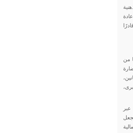
هنية
ادة
درًا
ا من
ارة
نين،
برى،
 عبر
تجعل
الية