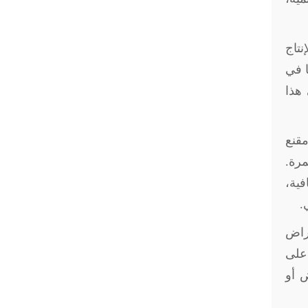
نتاج
ا في
 هذا
مقنع
مرة.
ية،
.
غراض
على
ض أو