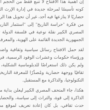
إن أهمية هذا الافتتاح لا تنبع فقط من الحجم ا
كونه تأسيسًا لمرحلة جديدة في إدارة الإرث الث
حضاريًا لا ينازعها فيه أحد، غير أن تحويل هذا ال
من فكرة "حراسة التاريخ" إلى "استثمار التاريخ
المصري الكبير نقلة نوعية في فلسفة الدولة ت
الجمهورية الجديدة القائمة على الهوية، والمعرفة
لقد حمل الافتتاح رسائل سياسية وثقافية واضح
ورؤساء حكومات وعشرات الوفود الرسمية، في دل
ولم يكن ذلك استعراضًا للدبلوماسية الشكلية
ثقافيًا ووجهة حضارية ومُصدِّرًا للمعرفة التاريخ
التكنولوجيا، والذاكرة مع المستقبل
.
هكذا، جاء المتحف المصري الكبير ليعلن بداي
الذاكرة إلى قوة، والتراث إلى سياسة، والحضار
حدث ثقافي، بل كان إعادة تعريف لموقع مصر 