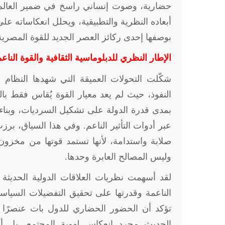
حضارية، وصوت إنساني راسخ في ضمير العالم. 
أبعاده النظرية والتطبيقية، ويحلل انعكاساته على
بوصفها إحدى ركائز العصر الجديد للقوة المصرية
الإطار النظري للدبلوماسية الثقافية والقوة الناع
شكّلت التحولات العميقة التي شهدها النظام ا
النفوذ، حيث لم يعد معيار القوة يُقاس فقط بال
بمدى قدرة الدولة على تشكيل السرديات، وبناء 
عبر أدوات التأثير الناعم. وفي هذا السياق، برزت
صلابة واستدامة، لأنها تستمد قوتها من مخزو
وليس المصالح العابرة وحدها
.
لقد أسهمت نظريات العلاقات الدولية الحديثة
الناعمة وقدرتها على تحقيق التفضيلات السياسية 
تؤكد أن الحضور الحضاري للدول بات عنصرًا بني
الحديث مجرد انعكاس لهوية المجتمع، بل أصب