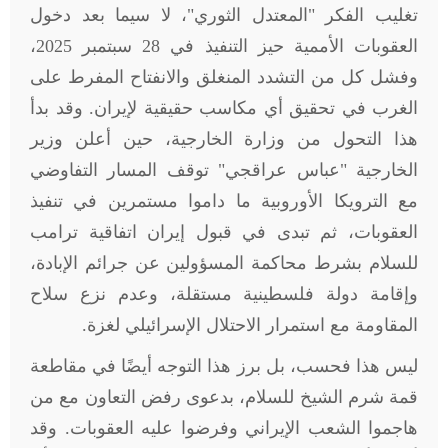
تغليب الفكر "المعتدل الثوري"، لا سيما بعد دخول
العقوبات الأممية حيز التنفيذ في 28 سبتمبر 2025،
وفشل كل من التشدد المنغلق والانفتاح المفرط على
الغرب في تحقيق أي مكاسب حقيقية لإيران. وقد بدأ
هذا التحول من وزارة الخارجية، حين أعلن وزير
الخارجية "عباس عراقجي" توقف المسار التفاوضي
مع الترويكا الأوروبية ما داموا مستمرين في تنفيذ
العقوبات، ثم تبدى في قبول إيران اتفاقية ترامب
للسلام بشرط محاكمة المسؤولين عن جرائم الإبادة،
وإقامة دولة فلسطينية مستقلة، وعدم نزع سلاح
المقاومة مع استمرار الاحتلال الإسرائيلي لغزة
.
ليس هذا فحسب، بل برز هذا التوجه أيضًا في مقاطعة
قمة شرم الشيخ للسلام، بدعوى رفض التعاون مع من
هاجموا الشعب الإيراني وفرضوا عليه العقوبات. وقد