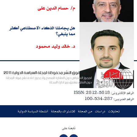
م/ حسام الدين على
هل يجاملنا الذكاء الاصطناعي أكثر
مما ينبغي؟
د. خالد وليد محمود
الرقم الإلكترونى: ISSN: 2812-5818
الرقم الضريبى: 287-534-100
تحليلات
دراسات
من المجلة
للاشتراك بالمجلة
أنشطة السياسة الدولية
تابعنا على