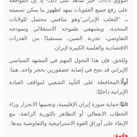
النووي 2015، خير شاهد على ذلك- إذ إن الموافقة
على رفع جميع العقوبات يمهد لظهور ما يمكن تسميته
بـ "الثعلب الإيراني"وهو منافس محتمل للولايات
المتحدة، ويشبهفي طموحه الاستقلالي ونموذجه
التفاوضي، تجربة الصين، مستفيدًا من القدرات
الاقتصادية والعلمية الكبيرة لإيران
.
وللحق، فإن هذا التحول المهم في المشهد السياسي
الإيراني قد نجح في إصابة عصفورين بحجر واحد، هما
:
أولًا
:المحافظة على التأييد الشعبي لمواقف القيادة
الإيرانية داخليًا
.
ثانيًا
:حماية صورة إيران الإقليمية، وتجنيبها الانجرار وراء
الخطاب الانفعالي أو التظاهر بالثورية الزائفة، مع
الإبقاء على أوراق القوة الاستراتيجية والتفاوضية بيدها
.
خاتمة: