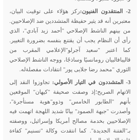
2- المنتقدون الفنيون:
ركز هؤلاء على توقيت البيان،
معتبرين أنه قد يثير حفيظة المتشددين ضد الإصلاحيين.
من بينهم الناشط الإصلاحي "أحمد زيد آبادي"، الذي
رأى أن النظام يجب أن يقتنع بنفسه بضرورة التغيير.
كما اعتبر "سعيد آجرلو"الإعلامي المقرب من
قاليبافالبيان رومانسيًا وساذجًا، ووجه الناشط الإصلاحي
الثوري "محمد رضا جلایی پور" انتقادات مفصلةله.
3- المتشددون في التيار الأصولي:
تجاوزوا النقد إلى
الاتهام الصريح؛إذ وصفت صحيفة "كيهان" الموقعين
بأنهم "الطابور الخامس" وذوو"هوية مستأجرة"،
وأصدرت "جبهة الصمود" بيانًا شديد اللهجة اتهمت فيه
الإصلاحيين بخدمة مصالح أمريكا وإسرائيل، ووصفته
بـ"الفتنة الجديدة". كما انتقدت وكالة "تسنيم" كفاءة