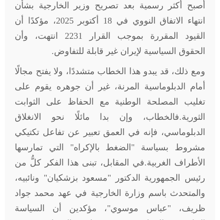
أصبح أكثر رسمية بعد تصريح وزير الخارجية بشأن
انتهاء الاتفاق النووي في 18 أكتوبر 2025، مؤكدًا أن
القيود المقررة بموجب القرار 2231 انتهت، وأن
الحقوق السياسية لإيران غير قابلة للتفاوض
.
ومع ذلك، قد يبدو هذا الخطاب متشددًا، ولا يفتح مجالًا
أمام الدبلوماسية المرنة، غير أن جوهره يقوم على
تغليب المصلحة الوطنية مع الحفاظ على الثوابت
الثورية
.
فالخطاب، وإن بدا مائلًا نحو الانغلاق
الدبلوماسي، فإنه في العمق تعبير عن تفاعل تكتيكي
مشروط بسياسة "الضغط بالإكراه" التي تمارسها
الأطراف الغربية
.
في المقابل، تبنى هذا الفكر كلُّ من
رئيس الجمهورية الدكتور "مسعود بزشكيان" ونائبيه،
والمتحدث باسم وزارة الخارجية في عهد محمد جواد
ظريف، "عباس موسوي"، مؤكدين أن السياسة