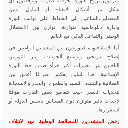
يلتزمون بروح الثورة بحرفية صارمة ويرفضون أي
شكل من أشكال الانفتاح أو التنازل، وبين
المعتدلين،الساعين إلى الحفاظ على ثوابت الثورة
وإدارة دبلوماسية متوازنة، توازن بين الاستقلال
الوطني والتفاعل الذكي مع العالم.
أما الإصلاحيون، فيتوزعون بين المعتدلين الراغبين في
إصلاح تدريجي وتوسيع الحريات، وبين الثوريين
الباحثين عن تغييرات أكثر جرأة ضمن خط الثورة
الإسلامية. هذا التباين يعكس صراعًا أعمق بين
العقلانية والتشدد، التقليد والطموح، والحذر والاستجابة
لتحديات العصر، حيث تتقاطع بعض التيارات مؤقتًا
لإحداث تأثير متوازن دون المساس بأسس الدولة أو
استقرارها
.
رفض المتشددين للمصالحة الوطنية مهد لائتلاف