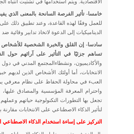
الاقتصادية. ويتم استخدامها في تشتيت انتباه الجم
خامسا- تأثير الفرصة السانحة بالمعنى الذي يف
للعمل وفقًا لهذه القاعدة، وعند تطبيق ذلك على
الديناميكيات إلى الدعوة لاتخاذ تدابير وقائية ضد 
سادسا- إن القلق والخبرة الشخصية للأشخاص 
تساهم جزئيًا في التأثير على آرائهم حول الذك
والأكاديميون، ونشطاءالمجتمع المدني في دول ع
الانتخابات، أما أولئك الأشخاص الذين لديهم 
العبء في محاولة الحفاظ على نظام معرفي يركز
واحترام المعرفة المؤسسية والمصادق عليها، 
تجعل بها التطورات التكنولوجية حياتهم وعملهم
لتأثير الذكاء الاصطناعي على الانتخابات مقارن
التركيز على إساءة استخدام الذكاء الاصطناعي ا