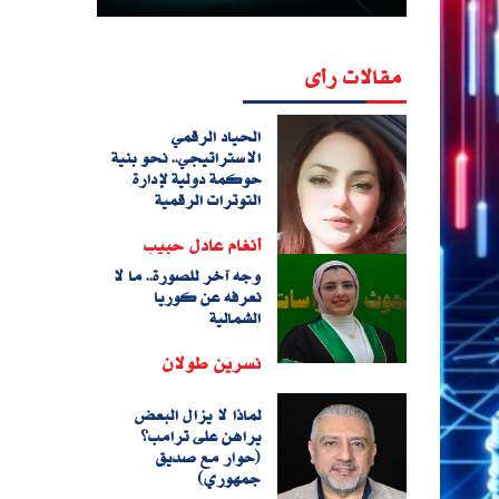
مقالات رأى
الحياد الرقمي
الاستراتيجي.. نحو بنية
حوكمة دولية لإدارة
التوترات الرقمية
أنغام عادل حبيب
وجه آخر للصورة.. ما لا
نعرفه عن كوريا
الشمالية
نسرين طولان
لماذا لا يزال البعض
يراهن على ترامب؟
(حوار مع صديق
جمهوري)