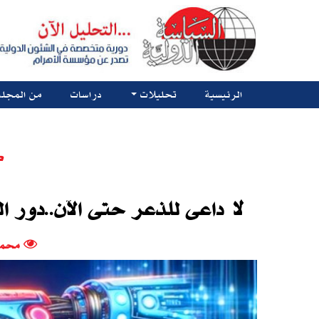
الرئيسية
تحليلات
دراسات
من المجلة
ك
لا داعى للذعر حتى الآن..دور 
محمو