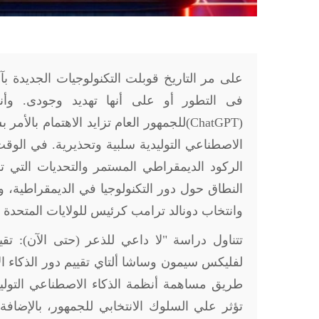
على مر التاريخ قوبلت التكنولوجيات الجديدة بآ
فى التطور أو على أنها تهديد وجودى. وأنظ
(ChatGPT)
للجمهور العام تزايد الاهتمام بالأمر 
الاصطناعي التوليدية سلبية وتحذيرية. في ال
الركود الديمقراطي المستمر والتحديات التي ت
النطاق حول دور التكنولوجيا في الديمقراطية، وخ
وانتخاب دونالد ترامب كرئيس للولايات المتحدة الأمر
تتناول دراسة "لا داعي للذعر (حتى الآن): تقي
لفليكس سيمون وساشا ألتاي تقييم دور الذكاء الا
طريق مساهمة أنظمة الذكاء الاصطناعي التول
تؤثر علي السلوك الانتخابي للجمهور، بالإضا