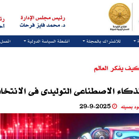
رئيس مجلس الإدارة
رئ
د. محمد فايز فرحات
أح
للاشتراك بالمجلة
أنشطة السياسة الدولية
اتصل ب
يف يفكر العالم
الذكاء الاصطناعى التوليدى فى الانتخاب
د بصيله
29-9-2025