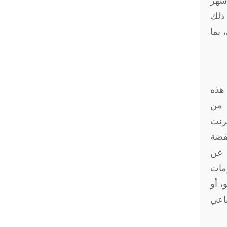
أشهر
 ذلك
 بما
هذه
 من
ترنت
خفضة
ة عن
مات
، أو
اعي