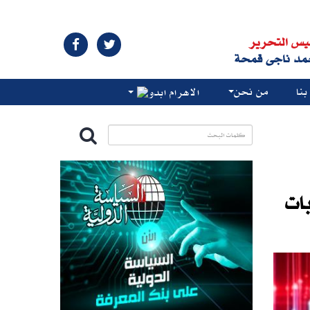
يس التحرير
مد ناجى قمحة
نا
من نحن
الاهرام ابدو
ات