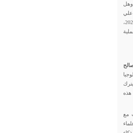
 وهل
 علي
أرض الواقع عن طريق تقييم كيف تم استخدام الذكاء الاصطناعي بالفعل في الانتخابات الأمريكية عام2024،
لية
صالح
وجيا
يترك
 هذه
 مع
لماء
ذكاء