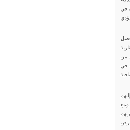
ن في
يؤدي
أفضل
ارنة
د من
ة في
افية
يهم
 ومع
رتهم
فرص