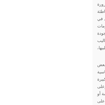
رورة
اطئة
ل في
ومات
ودة
اليب
يها،
بعض
اسية
بيرة
وعلى
ة أو
على