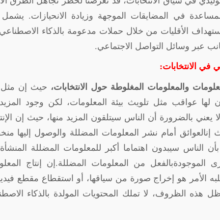
توليدي في سياق الانتخابات، قد تعرضنا لخطر تجاهل الطرق ال
المساعدة في المضايقات الموجهة وزيادة الانحيازات. يشمل
 استهداف الأقليات من خلال حملات مدعومة بالذكاء الاصطناعي،
ب عبر وسائل التواصل الاجتماعي.
 في الانتخابات:
علومات والمعلومات المغلوطة حول الانتخابات،
حيث إن مثل 
 لها عواقب مثل تلويث بيئة المعلومات، لكن وجود المزيد
 يعني بالضرورة أن الناس سيتلقون المزيد منها، حيث إن الإن
ث إنالعوائق أمام نشر المعلومات المضللة والوصول إليها من
بأن الناس سيبدون اهتماما أكبر للمعلومات المضللة المنشأ
ى الموجودةبالفعل من المعلومات المضللة.إن إنتاج المعلو
به الأمر هو إخراج صورة من سياقها، أو استقطاع مقطع فيديو
 هذه الظروف، لا تملك المحتويات المولدة بالذكاء الاصطن