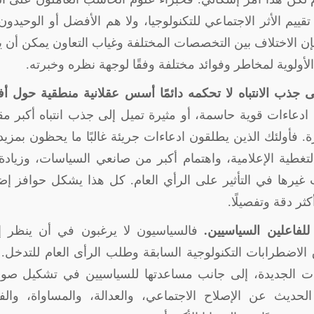
يم الأثر الاجتماعي للتكنولوجيا، ولا هم الأفضل أو الوحيدو
إن الاختلاف بين التخصصات المختلفة وغياب التعاون يمكن أن 
لوية لمخاطر وفوائد مختلفة وفقًا لوجهة نظره وخبرته.
س على جذب الانتباه لا تحكمه دائمًا أسس عقلانية منطقية حول 
دعاءات قوية حاسمة، أو مثيرة تميل إلى جذب انتباه أكبر مق
ذرة. فأولئك الذين يطلقون ادعاءات جريئة غالبًا ما يحظون بمزي
التغطية الإعلامية، واهتمام أكبر من صانعي السياسات، وزياد
يرها في التأثير على الرأي العام. كل هذا يشكل حوافز إض
ثر دقة وتفصيلًا
.
 للفاعلين السياسيين.
فالسياسيون لا يرغبون في أن ينظر إل
الاضطرابات التكنولوجية السابقة وطلب الرأى العام للتدخل.
نيات الجديدة، إلى جانب مساعدتها للسياسيين في تشكيل صو
لحديث عن الإصلاح الاجتماعي، والعدالة، والمساواة، وال