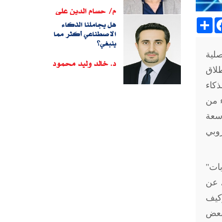
م/ حسام الدين على
Sh
هل يجاملنا الذكاء
الاصطناعي أكثر مما
ينبغي؟
صلية
د. خالد وليد محمود
لاق
ذكاء
 من
اسعة
روبي
بات"
، عن
كيف
بعض