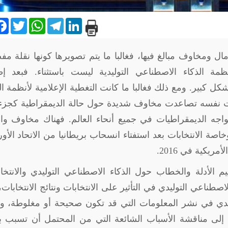
are
Facebook
Twitter
WhatsApp
Telegram
LinkedIn
مال ومخاوف مبالغ فيها، فغالبا ما يتم تصويرها كونها نقلة مف
مة الذكاء الاصطناعي التوليدية ليست باستثناء. فبعد إط
بشكل كبير. ومع ذلك فغالبا ما كانت التغطية الإعلامية لأنظمة ال
وقت نفسه تصاعدت مخاوف شديدة حول حالة الديمقراطية كجزء
واجه الديمقراطيات في جميع أنحاء العالم. فهناك مخاوف و
اصة الانتخابات بعد استفتاء انسحاب بريطانيا من الاتحاد الأو
يكية في 2016.
يم الأدلة والخطاب حول الذكاء الاصطناعي التوليدي والانتخا
صطناعي التوليدي في التأثير على الانتخابات ونتائج الانتخابات
يدي في نشر المعلومات التي قد تكون صحيحة أو مغلوطة، و
فة إلى مناقشة الأسباب الشائعة التي من المحتمل أن تسبب 