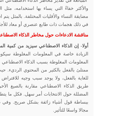
المبالغة في تقدير مخاطر الذكاء الاصطناعي ال
والأكثر خفاءً التي يساء بها استخدامه، مثل 
مضايقة النساء والأقليات المختلفة. بالمثل يتم
في ذلك هجمات ذات طابع عنصري أو معاد للأجان
مناقشة الادعاءات حول مخاطر الذكاء الاصطناعي
أولا- إن الذكاء الاصطناعي سيزيد من كمية الم
الزيادة خاصة في المعلومات المغلوطة سيكون
المعلومات المغلوطة بسبب الذكاء الاصطناعي لا
ممتلئ بالفعل بالكثير من المحتوي الرديء. حي
للغاية بالفعل، ولا يوجد سبب وجيه للافتراض 
طريق الذكاء الاصطناعي مقارنة بالصيغ الأخر
المضللة حول الانتخابات أمر سهل. فكل ما يتطل
ببساطة قول أشياء زائفة بشكل صريح. وفي ظل
مجالا واسعًا للتأثير
.