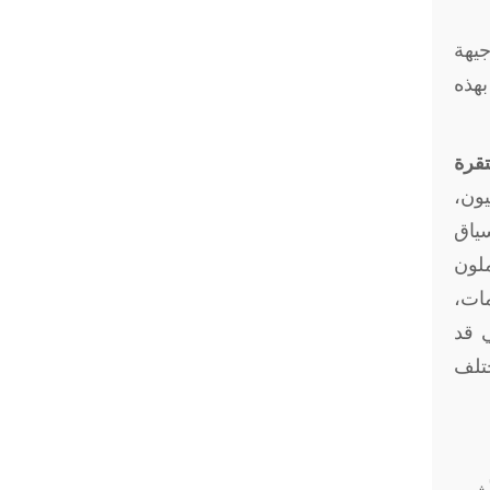
يهة
بهذه
قرة
ون،
سياق
ملون
مات،
 قد
ختلف