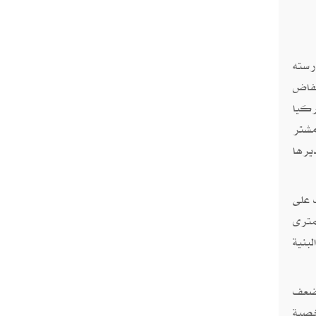
 أرسته
خفاض
لى جورجيا وتركيا
مشتر
يرها
 على
مترى
بنية
أضعف
خصبة