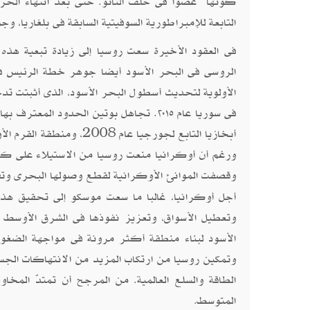
كونها عضوا فى حلف الناتو. حتى بعد انتهاء الحرب 
التابعة للإمبراطورية السوفيتية السابقة فى بلغاريا، وج
فى العقود الأخيرة سعت روسيا إلى زيادة تبعية هذه
الروسى فى البحر الأسود أيضا جوهر خطة الرئيس فلاد
الأولوية لتحديث أسطول البحر الأسود، الذى أثبتت تد
فى سوريا عام ٢٠١٥. تجاهل بوتين الحدود 
ورغم أن أوكرانيا منعت روسيا من الاستيلاء على كا
وقصفت الموانئ الأوكرانية لقطع وصولها البحرى وتق
أجل أوكرانيا، غالبا ما سعت موسكو إلى تحقيق هذه ا
وتعطيل الأسواق، وتعزيز نفوذها فى الشرق الأوسط وش
الأسود لبناء منطقة أكثر مرونة فى مواجهة الضغوط 
وتمكين روسيا من ارتكاب المزيد من الانتهاكات الجسي
الطاقة والسلع العالمية. من المرجح أن تمتدّ المخاو
المتوسط
.