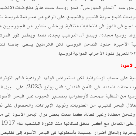
ى جورجيا، "الحلم الجورجي"، نحو روسيا، حيث علّق مفاوضات الانضمام
وفمبر 2024، ثم سنّ لاحقا تشريعات تقمع حرية التعبير والتجمع. على الرغم من معارضة شريحة
 نجح فى الفوز فى انتخابات متتالية، ويخشى كثير من الجورجيين م
تغزوها روسيا مجددا. ويبدو أن الترهيب يجدى نفعا. ويظهر فوز المر
انية الأخيرة حدود التدخل الروسى، لكن الكرملين يسعى جاهدا للت
الأسود:
ة على حساب أوكرانيا، لكن استعراض قوتها الزراعية فاقم التوترا
الدول المتلقية. وقد أبلغ القادة الأفارقة بوتين أن الحرب خلقت انعداما فى الأمن الغذائى: 
ا من اتفاقية سمحت لأوكرانيا بتصدير الحبوب عبر البحر الأسود 
 البحر للتهرب من العقوبات، وتوليد الإيرادات، والحصول على تق
ة وشحن معقدة وغير فعالة، كما سعت بعض دول البحر الأسود إلى م
طا
بحرية وإلحاق أضرار جسيمة بأسطولها فى البحر الأسود إلى تقليص 