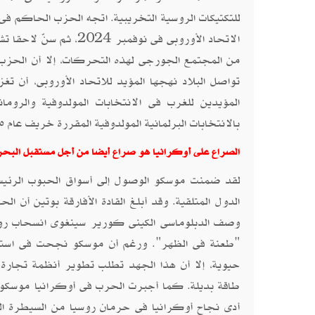
للتكتيكات الروسية التخريبية. اتجه الحزب الحاكم ف
الاتحاد الأوروبى فى ن
من المجتمع الجورجى لهذه التحركات، إلا أن الحزب
تواصل البلاد نهجها المؤيد للاتحاد الأوروبى، أن 
المؤيدين للغرب فى الانتخابات المولدوفية والروم
بالانتخابات البرلمانية المولدوفية المقررة خريف عام ٢٠٢٥ لتعزيز نفوذ الأحزاب الموالية لروسيا.
الصراع على أوكرانيا هو صراع أيضا من أجل مستقبل البحر 
لقد ضمنت موسكو الوصول إلى أسواق الحبوب الرئيسي
وصف الدبلوماسى الكينى كورير سينغوى انسحاب روسي
"طعنة فى الظهر". ورغم أن موسكو نجحت فى استغلال
حيوية، إلا أن هذا الجهد تطلب تطوير أنظمة تجار
أدى نجاح أوكرانيا فى حرمان روسيا من السيطرة ال