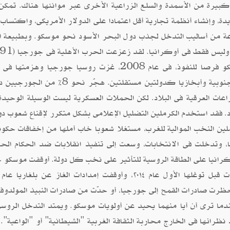
يرة من الأسمدة والسلع الزراعية الأخرى عبر موانئها هناك. تمكن
دة، وإنشاء أنظمة تجارية أقل اعتمادا على الدولار الأمريكى، واكتساب 
عة من أساليب التدخل لجذب دول البحر الأسود نحو موسكو. وبطبيعة ا
1993) الحياة السياسية فى ذلك البلد ومنحت موسكو فرصا للنفوذ، فى عام 2008، غزت روسيا جورجيا و
قصيرة واعترفت بالجيبين الانفصاليين فى أوسيتيا الجنوبية وأبخازيا كدولتين مستقلتين. هجّر نح
ت العرقية فى البلاد. لكن الحملات العسكرية ليست الوسيلة الوحيدة 
 فقد استخدم الكرملين التضليل الإعلامى بشكل متكرر لإقناع شعوب دو
ين النخب الموالية للغرب، مستغلا شعوبا خاب أملها من إخفاقات حكوما
 وتدخلت فى الانتخابات، وسعت إلى تنفيذ انقلابات ضد الحكام الحال
أوكرانيا على الطاقة الروسية للتأثير على نخب كل دولة. أوقفت موسكو 
تدفقات الغذاء، فحظرت صادرات القمح إلى جورجيا، أو حدّت من صادرات النبيذ المولدوف
دما ترى أن أيا منهما يحيد عن أولويات موسكو. ويمتد التدخل الروسى
نظرائها فى الخارج محاربة الثقافة الغربية "الشيطانية" أو "الواعية".