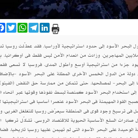
are
Facebook
Twitter
WhatsApp
Telegram
LinkedIn
ل البحر الأسود إلى حدود استراتيجية لأوراسيا. فقد عطّلت روسيا تد
ملايين المهاجرين، وزادت من انعدام الأمن ليس فقط فى أوكرانيا، ب
هود جزءا من استراتيجية أوسع وأطول المدى. فروسيا لا تسعى فقط
ولة من الدول الخمس الأخرى المطلة على البحر الأسود -بالإضافة
ها إلى البحر- لمصالحها، حتى تتمكن من ممارسة حق النقض (الفيتو)
إلى استخدام البحر الأسود كمنصة لبسط نفوذها وقوتها عبر أنحاء ا
صبح القوة المهيمنة فى البحر الأسود عنصرا أساسيا فى استراتيجيتها لإ
 فى ترسيخ وجود قوى فى المنطقة سيعرّض روسيا للتغلغل الغربى، وي
ل صادرات السلع الأساسية الحيوية للاقتصاد الروسى. تشكّل تركيا ال
لة الوحيدة على البحر الأسود التى لم تهيمن عليها روسيا تاريخيا، فضل