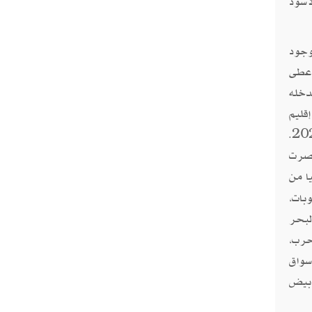
أسود
وجود
أعطى
دخله
إقليم
أبخازيا التابع لجورجيا عام 2008، ومنطقة القرم الأوكرانية عام 2014، والجزء الأوكرانى من ساحل بحر آزوف عام 2022.
اصرت
ا من
بات،
لبحر
حرب،
سواق
أبيض