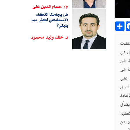
م/ حسام الدين على
هل يجاملنا الذكاء
الاصطناعي أكثر مما
Sh
ينبغي؟
د. خالد وليد محمود
فقات
ل فى
 إلى
 إلى
 على
لشرق
عادة
قلّل
عقبة
ا عن