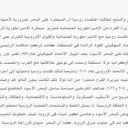
والسلع. لطالما اعتقدت روسيا أن السيطرة على البحر ضرورية لأمنها:
ه جزيرة القرم من الإمبراطورية العثمانية لتعزيز سيطرة الإمبراطورية ال
فست روسيا مع الإمبراطورية العثمانية والقوى الأوروبية الكبرى على ال
اد السوفيتى القوة الرائدة فى المنطقة. كانت تركيا منافسه الرئيسى،
ة على البحر الأسود
بعد انهيار الاتحاد السوفيتى عام ١٩٩١
, .
كرانيا دولا مستقلة وسعت إلى توثيق علاقاتها مع الغرب. وانضمت بلغ
ورومانيا إلى حلف شمال الأطلسى (الناتو) عام ٢٠٠٤، وإلى الاتحاد الأوروبى عام ٢٠٠٧. ونتيجة لذلك فقدت روسيا وصولها
مارس ٢٠١٤، برر بوتين ضم شبه جزيرة القرم محذرا من أنه لولا ذلك لكانت سفن الناتو قد وص
سيفاستوبول، مدينة المجد البحرى الروسى. بين عامى ٢٠١٤ و٢٠٢٢، ضاعف الكرملين مساحة ساحل البحر الأسود الخاض
ج من الأساليب العسكرية، والدبلوماسية، والاقتصادية، والطاقة، والت
ة الطاقة الروسية: إذ يمثل النفط والمنتجات النفطية الروسية معظم الب
ض البحر الأسود وخامس أكبر ميناء فى أوروبا. تمتد خطوط أنابيب ا
ركيا ثم إلى جنوب شرق أوروبا. كما أن البحر حيوى للزراعة الروسية: