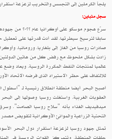
يلجأ الكرملين إلى التجسس والتخريب لزعزعة استقرار
سجل متباين:
سرّع هجوم موسكو
سابقا لترسيخ سيطرتها. لقد أدت قدرتها على تعطيل 
زادت بشكل ملحوظ مع رفض كل من هاتين الدولتين ا
عالميا لمنتجات النفط المكررة الروسية. ويعاد وضع 
للالتفاف على حظر الاستيراد الذى فرضه الاتحاد الأور
أصبح البحر أيضا منطقة انطلاق رئيسية لـ "أسطول ا
العقوبات الغربية. واستغلت روسيا وصولها إلى البحر
ميدفيديف الغذاء بأنه "سلاح روسيا الصامت". وسرق ا
التحتية الزراعية والموانئ الأوكرانية لتقويض مصد
تمثل جهود روسيا لزعزعة استقرار دول البحر الأسود
حلقات المنطقة. وتتمركز القوات الروسية فى الم