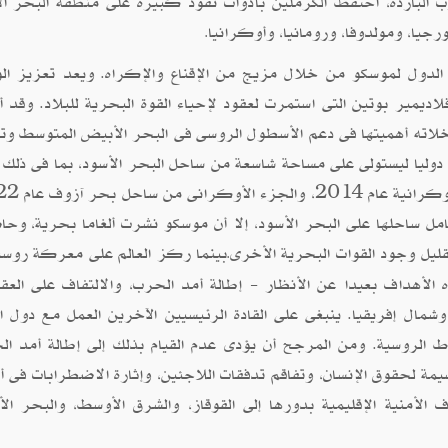
الباردة، احتفظ الكرملين بأدوات نفوذ كبيرة على منطقة البحر ال
ورجيا، ومولدوفا، ورومانيا، وأوكرانيا
.
 الدول لموسكو من خلال مزيج من الإقناع والإكراه. ويعد تعزيز ال
يمير بوتين التى استمرت لعقود لإحياء القوة البحرية للبلاد. وقد 
خلاته أهميتها فى دعم الأسطول الروسى فى البحر الأبيض المتوسط ​​وت
المعترف بها دوليا ليستولى على مساحة شاسعة من ساحل البحر الأسود، بما فى ذلك 
مل ساحلها على البحر الأسود، إلا أن موسكو نشرت ألغاما بحرية، وح
ليل وجود القوات البحرية الأخرى
بينما ركز العالم على معركة روسي
.
لأهداف بعيدا عن الأنظار - إطالة أمد الحرب، والالتفاف على العقو
مال إفريقيا. ينبغى على القادة الرئيسيين الآخرين العمل مع دول ا
الروسية. ومن المرجح أن يؤدى عدم القيام بذلك إلى إطالة أمد ال
مة لحقوق الإنسان، وتفاقم تدفقات اللاجئين، وإثارة الاضطرابات فى أ
ف الأمنية الإقليمية بدورها إلى القوقاز، والشرق الأوسط، والبحر ال