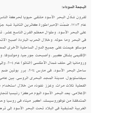
البجعة السوداء:
لقرون شكّل البحر الأسود ملتقى حيويا لحركة الناس 
عام ١٧٨٣، ضمّت الإمبراطورة كاترين الثانية شب
على البحر الأسود. وطوال معظم القرن التاسع عشر، تنا
فى البحر وما حوله. وخلال الحرب الباردة أصبح الاتح
موسكو هيمنت على جميع الدول الساحلية الأخرى المطل
الإقليمى بشكل كبير. وأصبحت جورجيا، ومولدوفا، وأو
ساحل البحر الأسود. فى 
الفعلية ثلاث مرات، وعزز نفوذه من خلال استخدام مزي
الإعلامى. يعد البحر الأسود اليوم مركزا رئيسيا لتجار
المتدفقة من نوفوروسيسك، أكبر ميناء فى روسيا وحو
الغربية المتبقية فى البلاد تحت البحر الأسود إلى ت