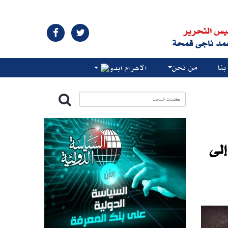
يس التحرير
مد ناجى قمحة
نا
من نحن
الاهرام ابدو
إلى