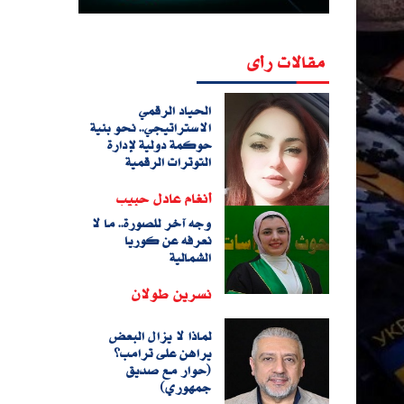
مقالات رأى
الحياد الرقمي
الاستراتيجي.. نحو بنية
حوكمة دولية لإدارة
التوترات الرقمية
أنغام عادل حبيب
وجه آخر للصورة.. ما لا
نعرفه عن كوريا
الشمالية
نسرين طولان
لماذا لا يزال البعض
يراهن على ترامب؟
(حوار مع صديق
جمهوري)