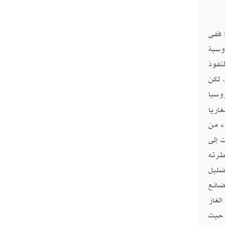
 ففى
روسية
نفوذ
 لكن
، تغير دور روسيا
اريا
 إلى أجزاء من
لت إلى
ع لسيطرته
ضليل
ضائع
لغاز
 حيث