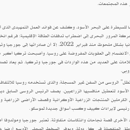
 هذه المجتمعات.
 على أوكرانيا عام ٢٠٢٢ من جهودها للسيطرة على البحر الأسود، وكشف عن فوائد العمل التمهيدى الذى
حركة المرور البحرى إلى اضطراب تدفقات الطاقة الإقليمية: فرغم ان
صادرات روسيا من الغاز إلى بلغاريا، ورومانيا، وأوكرانيا بشكل ملحوظ منذ فبراير 2022، إلا أن صادراتها إ
لانضمام إلى العقوبات المفروضة على روسيا. وأصبحت تركيا أكبر 
علامات على العديد من هذه الواردات فى جورجيا وتركيا، ثم يعاد تصد
وبى.
لظل" الروسى من السفن غير المسجلة، والذى تستخدمه روسيا للالتفاف
 الأسود لتعطيل منافسيها الزراعيين. يصف الرئيس الروسى السابق دي
لكرملين المنتجات الزراعية الأوكرانية وقصف الأراضى الزراعية وال
ر رئيسى لإيرادات كييف وكسب أسواق جديدة لموسكو.
 الأخرى قصة نجاحات وانتكاسات متفاوتة. تعتبر جورجيا ومولدوفا 
ناطق المنفصلة فى كل دولة، ويوفر السخط المحلى الأوسع أرضا 