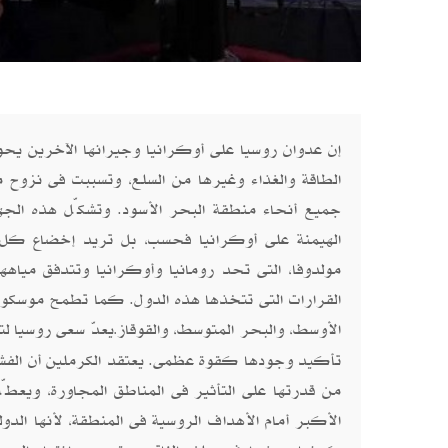
إن عدوان روسيا على أوكرانيا وجيرانها الآخرين يحو
الطاقة والغذاء وغيرها من السلع، وتسببت فى نزوح 
جميع أنحاء منطقة البحر الأسود. وتشكّل هذه الج
الهيمنة على أوكرانيا فحسب، بل تريد إخضاع كل د
مولدوفا، التى تحد رومانيا وأوكرانيا وتتدفق مياه
القرارات التى تتخذها هذه الدول. كما تطمح موسكو 
الأوسط، والبحر المتوسط، ​​والقوقاز
يعدّ سعى روسيا لت
.
تأكيد وجودها كقوة عظمى. يعتقد الكرملين أن الفشل
من قدرتها على التأثير فى المناطق المجاورة، ويعطّ
الأكبر أمام الأهداف الروسية فى المنطقة، لأنها الدو