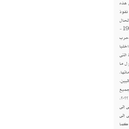
 هذه
نفوذ
لحال
لا تزال القوة الصلبة عنصرا حاسما فى استراتيجيتها، وليس فقط فى أوكرانيا. لقد زعزعت الحرب الأهلية فى جورجيا (1991-
هزمتها فى حرب
و 8% من الجورجيين داخليا
التى
ل ما
تها.
يين.
جميع
عمليات نقل الغاز عبر أوكرانيا إلى أوروبا عدة مرات قبل توغلها الأول عام ٢٠١٤، وأوقفت إمدادات الغاز عن بلغاريا عام ٢٠٢٢،
ى إلى
 إلى
 كما