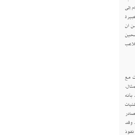
 إلى
 كبيرة
ن أن
شحين
لاعب
ت مع
ففى يوليو 2023، على سبيل المثال،
بأنه
نيات
صادر
قة بديلة. كما أجبرت الحرب فى أوكرانيا موسكو على التعامل مع أكبر تدفق لسكانها منذ الثورة البلشفية عام 1917. وقد
نفوذ