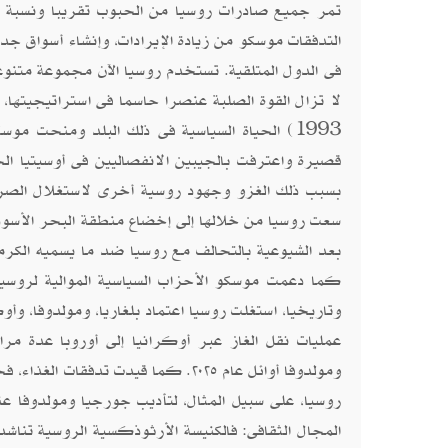
تمر جميع صادرات روسيا من الحبوب تقريبا ونسبة كب
التدفقات موسكو من زيادة الإيرادات، وإنشاء أسواق جدي
فى الدول المتلقية. تستخدم روسيا الآن مجموعة متنو
بسبب ذلك الغزو وجهود روسية أخرى لاستغلال الصراعا
سعت روسيا من خلالها إلى إخضاع منطقة البحر الأسود.
بعد الشيوعية بالتحالف مع روسيا ضد ما يسميه الكرمل
كما دعمت موسكو الأحزاب السياسية الموالية لروسيا،
وتاريخيا، استغلت روسيا اعتماد بلغاريا، ومولدوفا، و
ومولدوفا أوائل عام ٢٠٢٥. كما قيدت 
روسيا، على سبيل المثال، لتأديب جورجيا ومولدوفا عن
المجال الثقافى: فالكنيسة الأرثوذكسية الروسية تناشد 