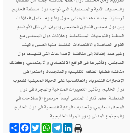
العربية، ومن مختلف دول العالم لمناقشة جملة من القضايا
والتحديات الآنية والمستقبلية التي تواجه دول منطقة الخليج.
تركزت جلسات هذا الملتقى حول واقع ومستقبل العلاقات
بين دول مجلس التعاون الخليجي وإيران، في ظل الأوضاع
الحالية والتوجهات المستقبلية، وعلاقات دول المجلس مع
القوى الصاعدة والاقتصادات الناشئة، منها الصين والهند
وغيرهما، إضافة إلى مناقشة الإصلاحات التي تشهدها دول
المجلس، وتأثيرها فى الواقع الاقتصادي والاجتماعي، وكذلك
مناقشة قضايا الطاقة التقليدية والمتجددة، واستعراض
الإنجازات التنموية، وانعكاساتها على الحياة المعيشية لشعوب
دول الخليج، وتأثير التغييرات المناخية والهجرة فى دول
المنطقة. كما تناول الملتقى أيضاً موضوع الإصلاحات في
المجال التعليمي، وتحديات الرعاية الصحية في دول الخليج،
والمجتمع المدني ودور المرأة الخليجية
Share
Facebook
Twitter
WhatsApp
Telegram
LinkedIn