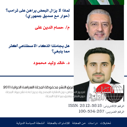
لماذا لا يزال البعض يراهن على ترامب؟
(حوار مع صديق جمهوري)
م/ حسام الدين على
هل يجاملنا الذكاء الاصطناعي أكثر
مما ينبغي؟
د. خالد وليد محمود
الرقم الإلكترونى: ISSN: 2812-5818
الرقم الضريبى: 287-534-100
تحليلات
دراسات
من المجلة
للاشتراك بالمجلة
أنشطة السياسة الدولية