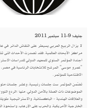
جنيف: 9-11 سبتمبر 2011
لا يزال الربيع العربي يسيطر على النقاش الدائر في عا
مراكز الأبحاث العالمية. فقد تصدرت الأحداث التى تش
أجندة المؤتمر السنوي للمعهد الدولي للدراسات الاستر
"عمرو موسي" المرشح للانتخابات الرئاسية في مصر، الأمي
الافتتاحية للمؤتمر.
تضّمن المؤتمر ست جلسات رئيسية، وعشر جلسات متوازي
الموضوعات ذات الصلة بالأمن الدولي، منها :الردع النووي،
والعلاقات الهندية - الباكستانية، والاستراتيجية طويلة 
الخارجية الأمريكية، والحرب علي الإرهاب. واستحوذ ا