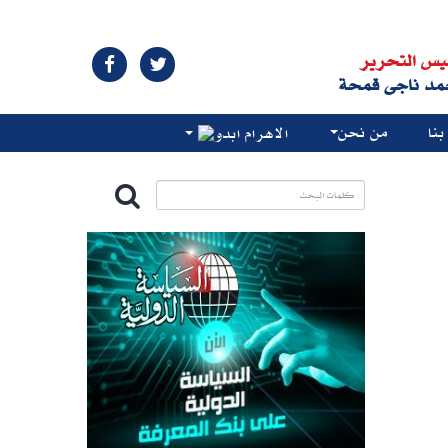
يس التحرير
مد ناجى قمحة
نا
من نحن
الاهرام ابدو