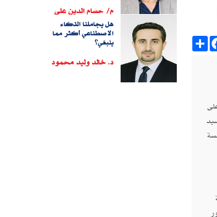
م/ حسام الدين على
هل يجاملنا الذكاء
الاصطناعي أكثر مما
Sh
ينبغي؟
د. خالد وليد محمود
لى
سيد
سة
ور