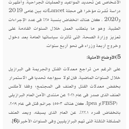
الأشخاص عن تحديد المواعيد والعمليات الجراحية، وأظهرت
دراسة نُشرت مؤخرا فى مجلة
أنه بين عامى 2019
Lancet
و2020 ، كان هناك انخفاض بنسبة ٢٥٪ فى عدد الإجراءات
الطبية، وهو ما يتطلب العمل خلال السنوات القادمة على
تعزيز وزارة الصحة، التى تأثرت سياساتها العامة بعد دخول
وخروج أربعة وزراء فى نحو أربع سنوات
.
5)
الأوضاع الأمنية:
على الرغم من تراجع معدلات القتل والجريمة فى البرازيل
خلال السنوات الماضية، فإن لولا سيواجه تحديا فى الاستمرار
بخفض معدلات القتل والعنف فى المجتمع؛ وفقا لأطلس
العنف الذى صدر فى عام ٢٠٢١ عن منتدى الأمن العام البرازيلى
و
، كان هناك ٤٥٥٠٣ جرائم قتل فى عام ٢٠١٩،
Ipea
(FBSP)
بانخفاض قدره ٢٢.١٪، عن العام الذى يسبقه، ويعد العنف
المشكلة الثالثة التى تهم البرازيليين وفى السنوات الأخيرة
.
[6]