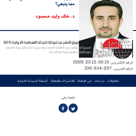
مما ينبغي؟
د. خالد وليد محمود
الرقم الإلكترونى: ISSN: 2812-5818
الرقم الضريبى: 287-534-100
تحليلات
دراسات
من المجلة
للاشتراك بالمجلة
أنشطة السياسة الدولية
تابعنا على