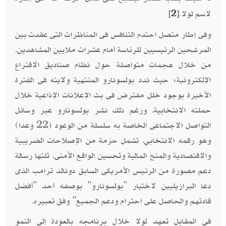
لاسم لولا.
[2]
وفى إطار متصل احتدم التنافس فى المناظرات التى عقدت بين
المرشحين الرئيسيين للرئاسة أمام عشرات ملايين المشاهدين،
من خلال هجمات متواصلة حول نظام صناديق الاقتراع
الإلكترونية؛ حيث ندد بولسونارو المنتهية ولايته فى الفترة
الأخيرة بوجود خلل مفترض فى بث الإعلانات الإذاعية خلال
حملته الانتخابية، ورغم ذلك نشر بولسونارو عبر وسائل
التواصل الاجتماعى الخاصة به سلسلة من الوعود (22 وعدا)
وهو رقمه الانتخابي، تشمل حزمة من الإصلاحات الضريبية
والاقتصادية والمنح المالية وتحسين الواقع الأمنى، تلتها رسالة
دعم مصورة من الرئيس الأمريكى السابق دونالد ترامب الذى
دعا البرازيليين لاختيار "بولسونارو" بوصفه أحد "أفضل
قادتهم والحاصل على احترام ودعم الجميع" وفق تعبيره.
فى المقابل تعهد لولا خلال برنامجه بالعودة إلى النمو