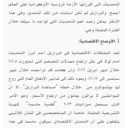
التحديات التى أفرزتها الأزمة الروسية الأوكرانية على العالم
أجمع، والبرازيل لم تكن استثناء من ذلك التحدى، وفى هذا
الإطار يمكن رصد أهم التحديات التى تواجه دا سيلفا خلال
الفترة المقبلة وهي:
1)
الأوضاع الاقتصادية:
تعد المشكلات الاقتصادية فى البرازيل أحد أبرز التحديات
أمام لولا فى ظل ارتفاع معدلات التضخم التى تجاوزت ١٢.٥٪
خلال شهر إبريل ٢٠٢٢، وإن كانت قد تراجعت خلال شهر
سبتمبر إلى ٧.١٧٪، ويعود ذلك إلى تدابير الإنفاق العام التى روج
لها بولسونارو من خلال خطة "مساعدة البرازيل"، إلا أن
المواطنين لا يزالون يعانون من ارتفاع الأسعار، وهو الأمر
الذى سيجعل ميزانيات ٢٠٢٣ "قضية حاسمة" للهيئة
التشريعية المقبلة، خاصة أن المتخصصين فى الشأن اللاتينى
يتفقون على أن التحدى الاقتصادى سيكون حاسما فى هذا