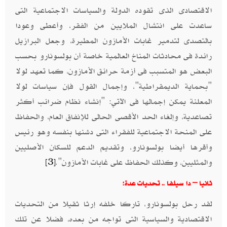
الاقتصادى الذى تقوده الدولة والسياسات الاجتماعية التى
ساعدت على انتشال الملايين من الفقر، وأعطى وعودا
بالتصدى لتدمير غابات الأمازون المطيرة، وجعل البرازيل
رائدة فى محادثات المناخ العالمية خاصة أن بولسونارو بحسب
البعض هو المتسبب فى أزمة حرائق الأمازون، كما تعهد لولا
"بحماية الديمقراطية"، وإجمال القول فإن سياسات لولا
المعلنة يمكن إجمالها فى الآتي: "إنشاء نظام ضرائب أكثر
تصاعدية، وإلغاء الحد الأقصى الحالى للإنفاق العام، والحفاظ
على المنحة الاجتماعية للفقراء التى دشنها بنفسه وهو رئيس
وأقرها أيضا بولسونارو، وتقديم الدعم للسكان الأصليين
والمثليين، وكذلك الحفاظ على غابات الأمازون".
[3]
ثانيا – دا سيلفا .. تحديات عدة:
لقد رحل بولسونارو، تاركا خلفه إرثا ثقيلا من التحديات
الاقتصادية والسياسية التى تواجه من بعده، فضلا عن تلك