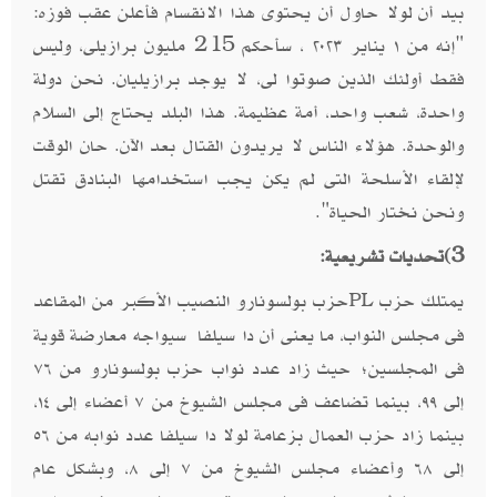
بيد أن لولا حاول أن يحتوى هذا الانقسام فأعلن عقب فوزه:
"إنه من ١ يناير ٢٠٢٣ ، سأحكم 215 مليون برازيلى، وليس
فقط أولئك الذين صوتوا لى، لا يوجد برازيليان. نحن دولة
واحدة، شعب واحد، أمة عظيمة. هذا البلد يحتاج إلى السلام
والوحدة. هؤلاء الناس لا يريدون القتال بعد الآن. حان الوقت
لإلقاء الأسلحة التى لم يكن يجب استخدامها البنادق تقتل
ونحن نختار الحياة".
3)
تحديات تشريعية:
يمتلك حزب
حزب بولسونارو النصيب الأكبر من المقاعد
PL
فى مجلس النواب، ما يعنى أن دا سيلفا سيواجه معارضة قوية
فى المجلسين؛ حيث زاد عدد نواب حزب بولسونارو من ٧٦
إلى ٩٩، بينما تضاعف فى مجلس الشيوخ من ٧ أعضاء إلى ١٤،
بينما زاد حزب العمال بزعامة لولا دا سيلفا عدد نوابه من ٥٦
إلى ٦٨ وأعضاء مجلس الشيوخ من ٧ إلى ٨، وبشكل عام