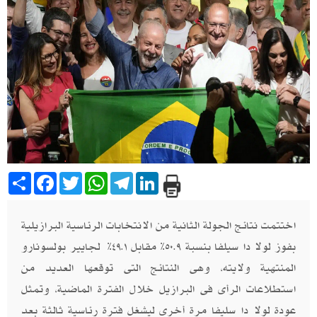
Share
Facebook
Twitter
WhatsApp
Telegram
LinkedIn
اختتمت نتائج الجولة الثانية من الانتخابات الرئاسية البرازيلية
بفوز لولا دا سيلفا بنسبة ٥٠.٩٪ مقابل ٤٩.١٪ لجايير بولسونارو
المنتهية ولايته، وهى النتائج التى توقعها العديد من
استطلاعات الرأى فى البرازيل خلال الفترة الماضية، وتمثل
عودة لولا دا سليفا مرة أخرى ليشغل فترة رئاسية ثالثة بعد