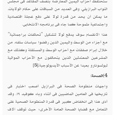
ستحتفظ أحزاب اليمين المعارضة بنصف المقاعد فى مجلس
النواب البرازيلي، وفى العديد من السباقات على حكام الولايات،
ما يمكن أن يحد من قدرة لولا على دفع عجلة اقتصادية
واجتماعية طموحة كما جاء فى برنامجه الانتخابى.
هذا الانقسام سوف يدفع لولا لتشكيل "تحالفات براجماتية"
مع أجزاء من الوسط واليمين الذين رفضوا سياسات سلفه، من
خلال إبرام صفقات مع أحزاب الوسط والمستقلة وكذلك مع
المشرعين المعتدلين الذين يتحالفون مع الأحزاب الموالية
لبولسونارو بعيدا عن الأسباب الأيديولوجية.
[5]
4)
الصحة:
واجهات منظومة الصحة فى البرازيل أصعب اختبار فى
تاريخها فى العامين الماضيين فى أثناء وباء كوفيد ١٩، وقد
أدى هذا إلى انخفاض كبير فى قدرة المنظومة الصحية على
التعامل مع قضايا الصحة العامة الأخرى؛ حيث توقف آلاف