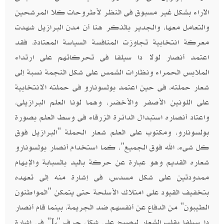
الآراء بشكل غير مسبوق فى النظر لأطروحات كلا المرشحين
والتعامل معها، والجدير بالذكر هنا أن مدن البرازيل شهدت
معركة انتخابية تجاوزت المنافسة السياسة المعتادة، فقد
اعتمد أنصار لولا دا سيلفا فى تحركاتهم على ارتداء
الملابس الحمراء ونظارات الشمس على شكل النجمة نسبة إلى
شعار حملته، فى حين اعتمد بولسونارو فى حملته الانتخابية
على اللونين الأصفر والأخضر، وهما لونا العلم البرازيلى،
واعتاد أنصاره استبدال الدائرة الزرقاء فى وسط العلم بصورة
بولسونارو، ومكتوب على العلم شعار الحملة "البرازيل فوق
كل شىء، الله فوق الجميع"، كما استخدام أنصار بولسونارو
شعاره القديم وهو عبارة عن حركة باليد بالسبابة والإبهام
ممدودتين على شكل مسدس، فى إشارة منه إلى تعهده
بتخفيف القيود على امتلاك الأسلحة حتى يتمكن "المواطنون
الطيبون" من الدفاع عن أنفسهم ضد الجريمة، بينما قام أنصار
دا سيلفا بقلب الشعار ليصبح على شكل حرف "
" فى إشارة
L