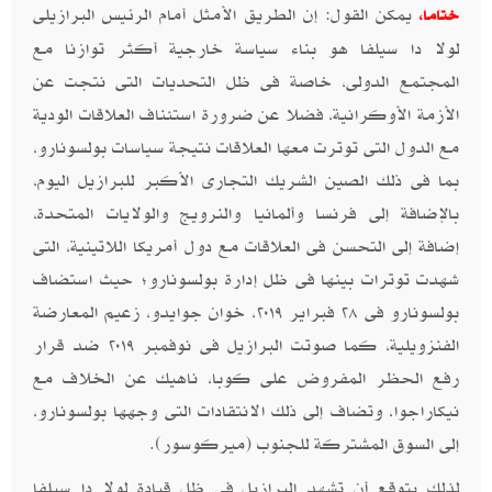
يمكن القول: إن الطريق الأمثل أمام الرئيس البرازيلى
ختاما،
لولا دا سيلفا هو بناء سياسة خارجية أكثر توازنا مع
المجتمع الدولى، خاصة فى ظل التحديات التى نتجت عن
الأزمة الأوكرانية، فضلا عن ضرورة استئناف العلاقات الودية
مع الدول التى توترت معها العلاقات نتيجة سياسات بولسونارو،
بما فى ذلك الصين الشريك التجارى الأكبر للبرازيل اليوم،
بالإضافة إلى فرنسا وألمانيا والنرويج والولايات المتحدة،
إضافة إلى التحسن فى العلاقات مع دول أمريكا اللاتينية، التى
شهدت توترات بينها فى ظل إدارة بولسونارو؛ حيث استضاف
بولسونارو فى ٢٨ فبراير ٢٠١٩، خوان جوايدو، زعيم المعارضة
الفنزويلية، كما صوتت البرازيل فى نوفمبر ٢٠١٩ ضد قرار
رفع الحظر المفروض على كوبا، ناهيك عن الخلاف مع
نيكاراجوا، وتضاف إلى ذلك الانتقادات التى وجهها بولسونارو،
إلى السوق المشتركة للجنوب (ميركوسور).
لذلك يتوقع أن تشهد البرازيل فى ظل قيادة لولا دا سيلفا