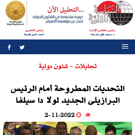
رئيس مجلس الإدارة
رئيس التحرير
د. محمد فايز فرحات
أحمد ناجى قمحة
Togg
navi
تحليلات - شئون دولية
التحديات المطروحة أمام الرئيس
البرازيلى الجديد لولا دا سيلفا
2-11-2022