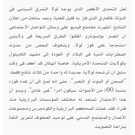
لعل التحدى الأكبر الذى يوجه لولا التمزق السياسى فى
الدولة، فالفارق الذى فاز به قليل للغاية، وبعد ساعات من إعلان
النتائج، أظهرت مقاطع فيديو على وسائل التواصل الاجتماعى
أن أنصار بولسونارو أغلقوا الطرق السريعة فى ولايتين
احتجاجا على فوز لولا، ويتخوف البعض من حدوث
اضطرابات أمنية فى البلاد أو العودة إلى مشهد الكابيتول
بالولايات المتحدة الأمريكية، خاصة أنهكان قد أكد فى وقت
سابق أن ترشحه لولاية جديدة له واحدة من ثلاث نتائج فقط:
"السجن أو الموت أو النصر"، حتى إنه لمح إلى أن عدم فوزه
بنسبة 60% من الأصوات، سيكون أمرا "غير عادى"، ويبدو أن
هذا الاحتمال تستعد له مختلف المؤسسات البرازيلية منذ
فترة، فقد عملت المحاكم البرازيلية والكونجرس ومجموعات
الأعمال والمجتمع المدني، على توحيد الصفوف لتعزيز الثقة
بنزاهة التصويت.