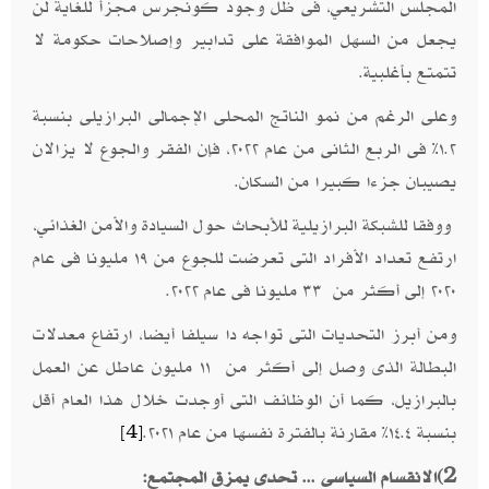
المجلس التشريعي، فى ظل وجود كونجرس مجزأ للغاية لن
يجعل من السهل الموافقة على تدابير وإصلاحات حكومة لا
تتمتع بأغلبية.
وعلى الرغم من نمو الناتج المحلى الإجمالى البرازيلى بنسبة
١.٢٪ فى الربع الثانى من عام ٢٠٢٢، فإن الفقر والجوع لا يزالان
يصيبان جزءا كبيرا من السكان.
ووفقا للشبكة البرازيلية للأبحاث حول السيادة والأمن الغذائي،
ارتفع تعداد الأفراد التى تعرضت للجوع من ١٩ مليونا فى عام
٢٠٢٠ إلى أكثر من ٣٣ مليونا فى عام ٢٠٢٢.
ومن أبرز التحديات التى تواجه دا سيلفا أيضا، ارتفاع معدلات
البطالة الذى وصل إلى أكثر من ١١ مليون عاطل عن العمل
بالبرازيل، كما أن الوظائف التى أوجدت خلال هذا العام أقل
بنسبة ١٤.٤٪ مقارنة بالفترة نفسها من عام ٢٠٢١.
[4]
2)
الانقسام السياسى ... تحدى يمزق المجتمع: