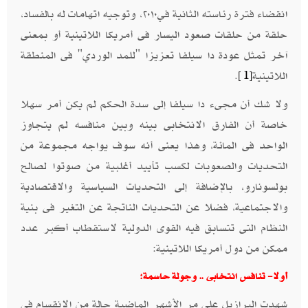
انقضاء فترة رئاسته الثانية في٢٠١٠، وتوجيه اتهامات له بالفساد،
حلقة من حلقات صعود اليسار فى أمريكا اللاتينية أو بمعنى
آخر تمثل عودة دا سيلفا تعزيزا "للمد الوردي" فى المنطقة
اللاتينية
.
[1]
ولا شك أن مجىء دا سيلفا إلى سدة الحكم لم يكن أمر سهلا
خاصة أن الفارق الانتخابى بينه وبين منافسه لم يتجاوز
الواحد فى المائة، وهذا يعنى أنه سوف يواجه مجموعة من
التحديات والصعوبات لكسب تأييد أغلبية من صوتوا لصالح
بولسونارو، بالإضافة إلى التحديات السياسية والاقتصادية
والاجتماعية، فضلا عن التحديات الناتجة عن التغير فى بنية
النظام التى تتسابق فيه القوى الدولية لاستقطاب أكبر عدد
ممكن من دول أمريكا اللاتينية:
أولا- تنافس انتخابى .. وجولة حاسمة:
شهدت البرازيل على مر الأشهر الماضية حالة من الانقسام فى