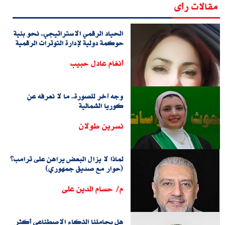
مقالات رأى
الحياد الرقمي الاستراتيجي.. نحو بنية
حوكمة دولية لإدارة التوترات الرقمية
أنغام عادل حبيب
وجه آخر للصورة.. ما لا نعرفه عن
كوريا الشمالية
نسرين طولان
لماذا لا يزال البعض يراهن على ترامب؟
(حوار مع صديق جمهوري)
م/ حسام الدين على
هل يجاملنا الذكاء الاصطناعي أكثر