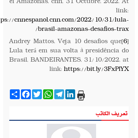
el Amazonas, cnn, 31 Octubre, 2022, At
link:
tps://cnnespanol.cnn.com/2022/10/31/lula-
brasil-amazonas-desafios-trax/
Andrey Mattos, Veja 10 desafios que
[6]
Lula terá em sua volta à presidência do
Brasil, BANDEIRANTES, 31/10/2022, at
link:
https://bit.ly/3FxPlYX
Share
Facebook
Twitter
WhatsApp
Telegram
LinkedIn
تعريف الكاتب