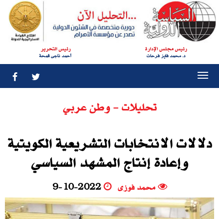
رئيس مجلس الإدارة
رئيس التحرير
د. محمد فايز فرحات
أحمد ناجى قمحة
Togg
navi
تحليلات - وطن عربي
دلالات الانتخابات التشريعية الكويتية
وإعادة إنتاج المشهد السياسي
محمد فوزى
9-10-2022