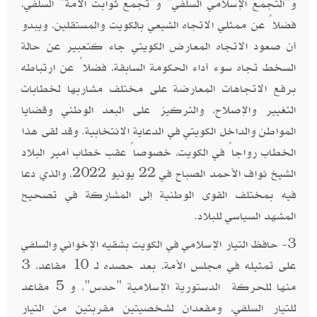
و"التجمع الإسلامي السلفي" و"تجمع ثوابت الأمة" السلفي،
فضلاً عن ممثلي الاتجاه الشيعي بالكويت والمستقلين، ويبدو
أن صعود الاتجاه المعارض الكويتي جاء كتعبير عن حالة
السخط تجاه سوء أداء الحكومة السابقة، فضلاً عن ارتباطه
برفع الاتجاهات المعارضة على مختلف مشاربها لخطابات
التغيير والإصلاح، والتركيز على البعد الوطني وقضايا
المواطن والداخل الكويتي في الدعاية الانتخابية. وقد لقى هذا
الخطاب رواجاً في الكويت، خصوصاً عقب خطاب أمير البلاد
الشيخ نواف الأحمد الصباح في 22 يونيو 2022، والذي دعا
فيه بمختلف القوى الوطنية إلى المشاركة في تصحيح
المشهد السياسي للبلاد.
3- حافظ التيار الإسلامي في الكويت بشقيه الإخواني والسلفي
على تمثيله في مجلس الأمة، بعد حصده لـ 10 مقاعد، 3
منها للحركة الدستورية الإسلامية "حدس"، و 5 مقاعد
للتيار السلفي، ومقعدان لشخصيتين مقربتين من التيار