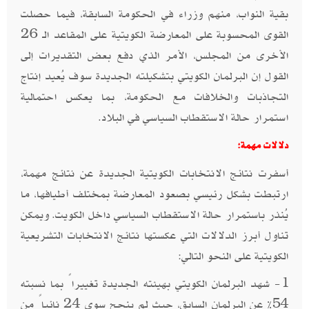
بقية النواب، منهم وزراء في الحكومة السابقة، فيما حصلت
القوى المحسوبة على المعارضة الكويتية على المقاعد الـ 26
الأخرى من المجلس، الأمر الذي دفع بعض التقديرات إلى
القول إن البرلمان الكويتي بتشكيلته الجديدة سوف يُعيد إنتاج
التجاذبات والخلافات مع الحكومة، بما يعكس احتمالية
استمرار حالة الاستقطاب السياسي في البلاد.
دلالات مهمة:
أسفرت نتائج الانتخابات الكويتية الجديدة عن نتائج مهمة،
ارتبطت بشكل رئيسي بصعود المعارضة بمختلف أطيافها، ما
يُنذر باستمرار حالة الاستقطاب السياسي داخل الكويت. ويمكن
تناول أبرز الدلالات التي عكستها نتائج الانتخابات التشريعية
الكويتية على النحو التالي:
1- شهد البرلمان الكويتي بهيئته الجديدة تغييراً بما نسبته
54% عن البرلمان السابق، حيث لم ينجح سوى 24 نائباً من