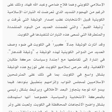
الإسلامي الكويتي وهما فلاح ضاحي وعبد الله فهاد، وذلك على
الرغم من الهجوم الشديد الذي تعرضت له التيارات الإسلامية
الكويتية قبيل الانتخابات عقب إصدار الوثيقة التي عُرفت بـ
"وثيقة القيم"، والتي تضمنت العديد من البنود المتشددة
والمتطرفة التي تسعى هذه التيارات لتنفيذها في الكويت.
وقد أثارت الوثيقة جدلاً كبيراً في الكويت في ضوء وصف
العديد من الدوائر الكويتية لهذه الوثيقة بـ "وثيقة قندهار"،
في إشارة إلى تقاطعها مع أجندة وسياسات حركة طالبان
الأفغانية. وقد حرص إسلاميو الكويت على توزيع هذه الوثيقة
بشكل واسع في الكويت، بما في ذلك على المترشحين
الإسلاميين لمجلس النواب، وإلزامهم بتطبيق بنودها، فيما
يبدو أنه توجه يتجاوز البعد الأخلاقي، ويرتبط بشكل رئيسي
بالمعركة الانتخابية والسياسية، خصوصاً أنها استهدفت
بشكل واضح الاتجاهات المحافظة في الكويت، ولعبت على وتر
المشاعر الدينية، فيما لم تطرق إلى أي قضايا متعلقة بمسائل