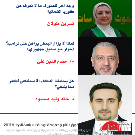
وجه آخر للصورة.. ما لا نعرفه عن
كوريا الشمالية
نسرين طولان
لماذا لا يزال البعض يراهن على ترامب؟
(حوار مع صديق جمهوري)
م/ حسام الدين على
هل يجاملنا الذكاء الاصطناعي أكثر
مما ينبغي؟
د. خالد وليد محمود