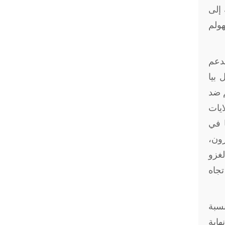
 إلى
عهد استوكهولم
لدعم
38 عاما. وحكم بول بيا
م ضد
ايات
ا في
، وقعت الكاميرون،
 وجيزة من الغزو
تجاه
نسبة
اية