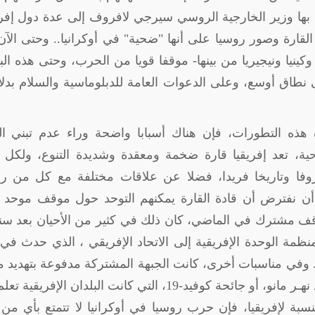
بها وزير الخارجية الروسي سيرجي لافروف إلى عدة دول إفر
ارة وصور روسيا على أنها "ضحية" في أوكرانيا.. وحتى الآن
وكينيا ونيجيريا من بينها- موقفا قويا من الحرب، وحتى هذه الب
 نطاق أوسع، وعلى الدعوات العامة للدبلوماسية والسلام بدل
هذه التطورات، فإن هناك أسبابا واضحة وراء عدم تبني ال
ناحية، تعد إفريقيا قارة ضخمة ومعقدة وشديدة التنوع، ولكل 
دها 54 دولة وإقليما، ظروفا وتاريخا فريدا، فضلا عن علاقات مختلفة مع كل من 
أن نفترض أن قادة القارة يمكنهم التوحد حول موقف موحد 
موقف مشترك في الماضي، كان ذلك في كثير من الأحيان بعد س
نظمة الوحدة الإفريقية إلى الاتحاد الإفريقي ، الذي حدث في
200، لكنه كان قيد الإعداد منذ أواخر عام 1990. وفي مناسبات أخرى، كانت الجبهة المشتركة مدفوعة بتهد
وعاجل، مثل تفشي فيروس إيبولا فى دول اتحاد نهـر مانو، أو جائحة كوفيد-19، التي كانت البلدان الإفري
نسبة لإفريقيا، فإن حرب روسيا في أوكرانيا لا تتمتع بأي من