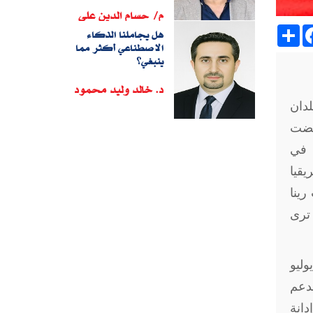
م/ حسام الدين على
Sh
هل يجاملنا الذكاء
الاصطناعي أكثر مما
ينبغي؟
د. خالد وليد محمود
دان
رفضت
ن في
يقيا
ينا
 ترى
وليو
لدعم
دانة