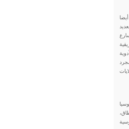
أيضا
عديد
سارع
يقية
الأدوية
مجرد
ايات
سيا
اق،
وسية