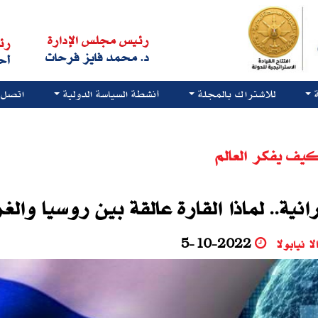
رئيس مجلس الإدارة
رئ
د. محمد فايز فرحات
أح
للاشتراك بالمجلة
أنشطة السياسة الدولية
اتصل ب
يف يفكر العالم
ة.. لماذا القارة عالقة بين روسيا والغ
لا نيابولا
5-10-2022