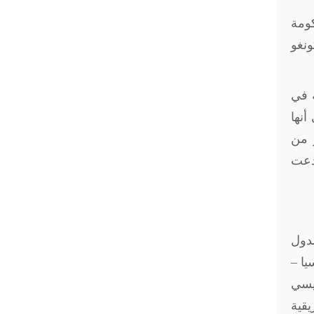
كومة
ونغو
ة في
أنها
ر من
دعت
لدول
يا –
ئيسي
يقية