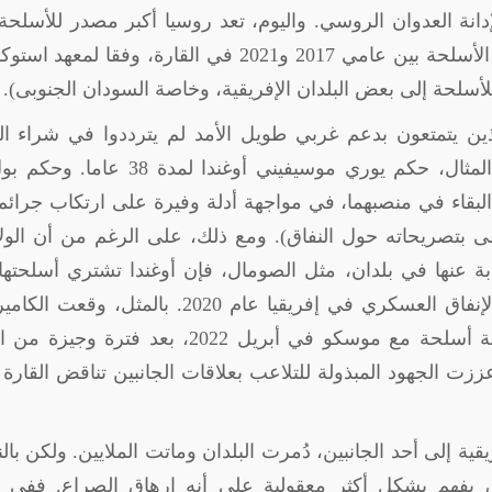
انة العدوان الروسي. واليوم، تعد روسيا أكبر مصدر للأسلحة
إفريقيا، حيث تمثل 44 في المائة من مشتريات الأسلحة بين عامي 2017 و2021 في القارة، وفقا لم
للأسلحة إلى بعض البلدان الإفريقية، وخاصة السودان الجنوبى).
الذين يتمتعون بدعم غربي طويل الأمد لم يترددوا في شراء ا
العسكري الروسي. فبدعم غربي، على سبيل المثال، حكم يوري موسيفيني أوغندا لمدة 
ن كلاهما من البقاء في منصبهما، في مواجهة أدلة وفيرة على ارتكاب جرائ
ى بتصريحاته حول النفاق). ومع ذلك، على الرغم من أن الول
يابة عنها في بلدان، مثل الصومال، فإن أوغندا تشتري أسلحته
المقام الأول من روسيا ولديها أكبر زيادة في الإنفاق العسكري في إفريقيا عام 2020. بالمثل
المستفيد الرئيسي من السخاء الفرنسي، صفقة أسلحة مع موسكو في أبريل 2022، بعد فترة
ززت الجهود المبذولة للتلاعب بعلاقات الجانبين تناقض القارة 
يقية إلى أحد الجانبين، دُمرت البلدان وماتت الملايين. ولكن بال
ق يفهم بشكل أكثر معقولية على أنه إرهاق الصراع. ففي نه