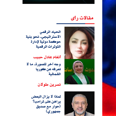
مقالات رأى
الحياد الرقمي
الاستراتيجي.. نحو بنية
حوكمة دولية لإدارة
التوترات الرقمية
أنغام عادل حبيب
وجه آخر للصورة.. ما لا
نعرفه عن كوريا
الشمالية
نسرين طولان
لماذا لا يزال البعض
يراهن على ترامب؟
(حوار مع صديق
جمهوري)