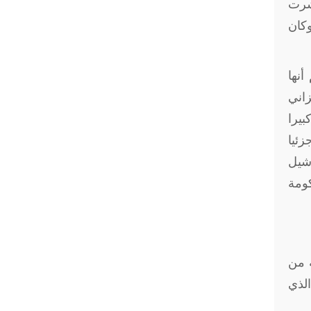
نشرت
كان
أنها
كر تدريب تنزاني
كبيرا
زئيا
اشيل
ومة
 2018، نجحت مجموعة من
الذي