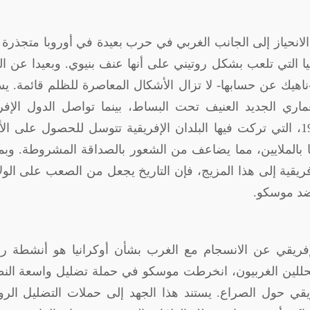
لانحياز إلى الجانب الغربي في حرب بعيدة في أوروبا متجذرة 
ا التي تلعب بشكل روتيني على أنها عنف بنيوي. وبعيدا عن ال
 -ناهيك عن حسابها- لا تزال الأشكال المعاصرة للظلم قائمة. ي
عماري الجديد العنيف تحت البساط، بينما تواصل الدول الإفر
التعامل مع عواقبها. ولنتأمل هنا جائحة كوفيد-19، التي تركت فيها البلدان الإفريقية تتوسل للحصول على 
ها بالملايين، مما يضاعف من الشعور بالصداقة المشروطة. وب
فريقية إلى هذا المزيج، فإن التاريخ يجعل من الصعب على الول
 ضد موسكو.
لإفريقي عن الانسجام مع الغرب بشأن أوكرانيا هو أنشطة رو
محللين الغربيون، انخرطت موسكو في حملة تضليل واسعة النط
ريقي حول الصراع. يستند هذا الجهد إلى حملات التضليل الر