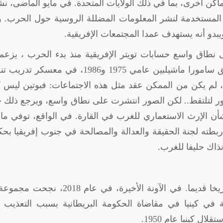
ماكن أخرى، بما في ذلك الولايات المتحدة. في مايو الماضى، 
المستخدمة لنشر المعلومات المضللة الروسية حول الحرب. و
بدو أنه يستهدف عمدا المجتمعات الإفريقية.
 نطاق واسع حسابات تويتر الإفريقية منذ بدء الحرب ، يزعم 
أظهرت بوتين الشاب مع رئيس موزمبيق السابق سامورا ماشيلبين عامي 1975 و1986، في معس
 الحرية في 1970. في الواقع، لم يكن من الممكن عقد مثل هذه الاجتماعات: فبوتين ليس 
صور لتلتقط.. لكن الصور انتشرت على نطاق واسع، ويرجع ذلك ج
شأن الإرث الاستعماري للغرب في القارة. في الواقع، توفي م
ه لجنة الحقيقة والعدالة والمصالحة في جنوب إفريقيا بحك
ذاك حليفا للغرب.
إن حروب إنهاء الاستعمار في إفريقيا ليست تاريخا قديما. في الآونة الأخيرة، في عام
نية في كينيا في مقاضاة الحكومة البريطانية بسبب التعذيب 
 كينيا عام 1950.