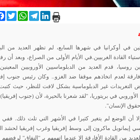
are
Facebook
Twitter
WhatsApp
Telegram
LinkedIn
 في أوكرانيا في شهرها السابع، لم تظهر العديد من البل
 استياء القادة الغربيين.في الأيام الأولى من الصراع، وبعد أن 
ين روسيا، قدم العديد من الدبلوماسيين الأوروبيين المعيني
لأفارقة لعدم اتخاذهم موقفا ضد الغزو.. وكان رئيس جنوب إفر
التغريدات غير الدبلوماسية بشكل لافت للنظر، حيث كتبت ر
لأوروبي في بريتوريا، "لقد شعرنا بالحيرة، لأن (جنوب إفريقيا)
 حقوق الإنسان".
 أن الوضع لم يتغير كثيرا في الأشهر التي تلت ذلك. ففي ي
ي إيمانويل ماكرون إلى وسط إفريقيا وغرب إفريقيا لحشد ا
يد من القادة الأفارقة إلا عندما اتهمهم بـ "النفاق" لرفضهم إ