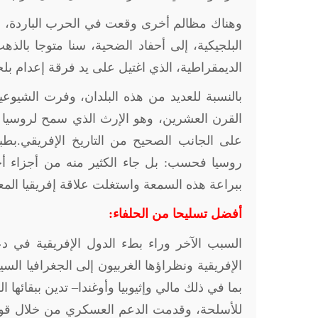
وهناك مظالم أخرى وقعت في الحرب الباردة، بدأ
البلجيكية، إلى أحفاد الضحية، سنا متوجا بالذ
الديمقراطية، الذي اغتيل على يد فرقة إعدام بلجيكية عام 1961 في مؤامرة مدعومة من ا
بالنسبة للعديد من هذه البلدان، وفرت الشيوعية
القرن العشرين، وهو الإرث الذي سمح لروسيا ا
على الجانب الصحيح من التاريخ الإفريقي.بطبي
روسيا فحسب: بل جاء الكثير منه من أجزاء أخ
ببراعة هذه السمعة واستغلت علاقة إفريقيا المع
أفضل تسليحا من الحلفاء:
السبب الآخر وراء بطء الدول الإفريقية في دعم
الإفريقية ونظراؤها الغربيون إلى الجغرافيا الس
بما في ذلك مالي وإثيوبيا وأوغندا– تدين ببقائ
للأسلحة، وقدمت الدعم العسكري من خلال قوات 