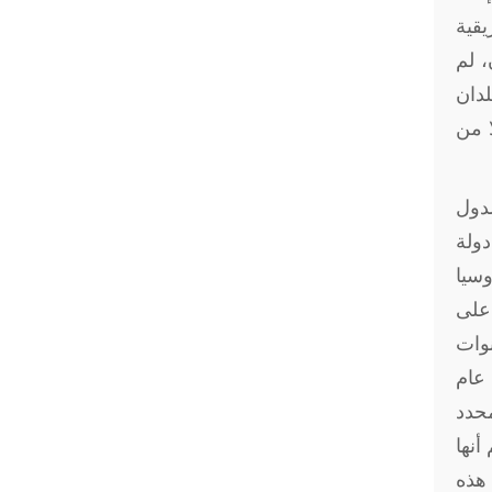
يقية
، لم
لدان
ا من
دول
دولة
روسيا
على
نوات
 عام
يد محدد
قية تعلم أنها
 هذه