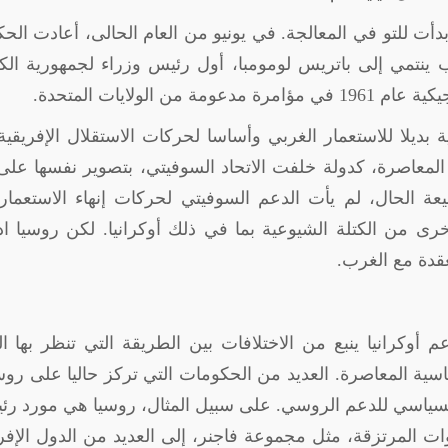
ت للتو في المعالجة. في يونيو من العام الحالى، أعادت الح
هب ينتمي إلى باتريس لومومبا، أول رئيس وزراء لجمهورية الك
لولايات المتحدة.
 بديلا للاستعمار الغربي وأساسا لحركات الاستقلال الإفريقي
لمعاصرة، كدولة خلفت الاتحاد السوفيتي، بتصوير نفسها على 
عة الحال، لم يأت الدعم السوفيتي لحركات إنهاء الاستعما
رى من الكتلة الشيوعية بما في ذلك أوكرانيا. لكن روسيا ا
قدة مع الغرب.
 أوكرانيا ينبع من الاختلافات بين الطريقة التي تنظر بها ا
ياسية المعاصرة. العديد من الحكومات التي تركز حاليا على روس
ها السياسي للدعم الروسي. على سبيل المثال، روسيا هي مورد ر
المرتزقة، مثل مجموعة فاجنر، إلى العديد من الدول الإفر