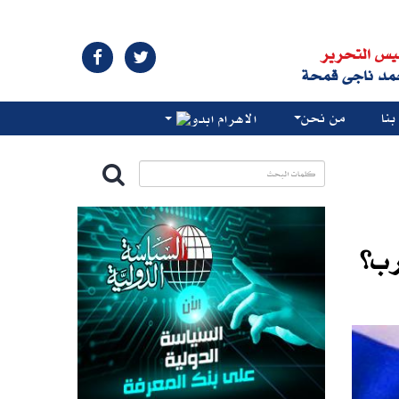
يس التحرير
مد ناجى قمحة
نا
من نحن
الاهرام ابدو
رب؟