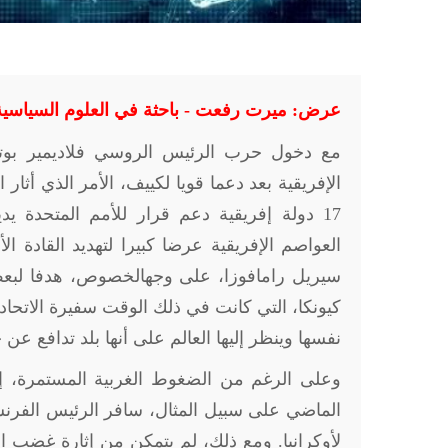
عرض: ميرت رفعت - باحثة في العلوم السياسية
مع دخول حرب الرئيس الروسي فلاديمير بوتين
الإفريقية بعد دعما قويا لكييف، الأمر الذي أثار
17 دولة إفريقية دعم قرار للأمم المتحدة يد
العواصم الإفريقية عرضا كبيرا لتهديد القادة ا
سيريل رامافوزا، على وجهالخصوص، هدفا لبعض 
كيونكا، التي كانت في ذلك الوقت سفيرة الاتحاد ا
نفسها وينظر إليها العالم على أنها بلد تدافع عن
وعلى الرغم من الضغوط الغربية المستمرة، إلا
الماضي على سبيل المثال، سافر الرئيس الفرنس
لأوكرانيا. ومع ذلك، لم يتمكن من إثارة غضب العد