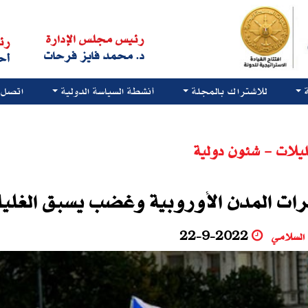
رئيس مجلس الإدارة
رئ
د. محمد فايز فرحات
أح
للاشتراك بالمجلة
أنشطة السياسة الدولية
اتصل ب
يلات - شئون دولية
ات المدن الأوروبية وغضب يسبق الغليا
 السلامي
22-9-2022