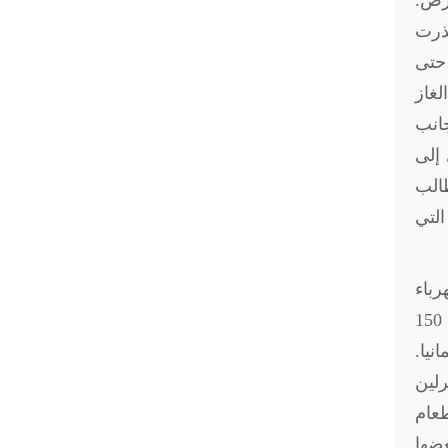
ارص.
حذرت
ز الطبيعي إلى أوروبا عبر "نورد ستريم 1" أو "خط السيل الشمالي 1 " حتى
تئناف مشروع "السيل الشمالي 2" لنقل الغاز
ادية الجانب
إلى
طالب
التي
رباء
المنزلية والتي زادت أكثر من سبعة أضعاف- على حد قولهم- وكان متوسط ما كانوا يدفعونه شهريا في حدود 150
انيا.
رلين
لطعام
عضها