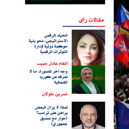
مقالات رأى
الحياد الرقمي
الاستراتيجي.. نحو بنية
حوكمة دولية لإدارة
التوترات الرقمية
أنغام عادل حبيب
وجه آخر للصورة.. ما لا
نعرفه عن كوريا
الشمالية
نسرين طولان
لماذا لا يزال البعض
يراهن على ترامب؟
(حوار مع صديق
جمهوري)