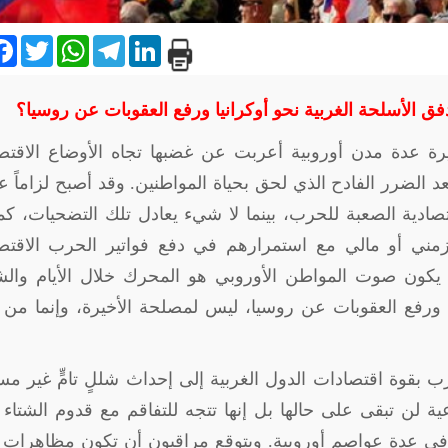
are
Facebook
Twitter
WhatsApp
Telegram
LinkedIn
فق الأسلحة الغربية نحو أوكرانيا ورفع العقوبات عن روسيا؟
رة عدة مدن أوروبية أعربت عن غضبها تجاه الأوضاع الاقتصا
الضرر الفادح الذي لحق بحياة المواطنين. وقد أصبح لزاماً ع
قتصادية الصعبة للحرب، بينما لا شيء يعادل تلك التضحيات، كم
مني أو مالي مع استمرارهم في دفع فواتير الحرب الاقتصا
 يكون صوت المواطن الأوروبي هو المحرك خلال الأيام والش
يا ورفع العقوبات عن روسيا، ليس لمصلحة الأخيرة، وإنما من
 بقوة اقتصادات الدول الغربية إلى إحداث شللٍ تامٍّ غير م
ة لن تبقى على حالها بل إنها تتجه للتفاقم مع قدوم الشتاء ت
في عدة عواصم أوروبية. ويتوقع مراقبون أن تكون مظاهرات 