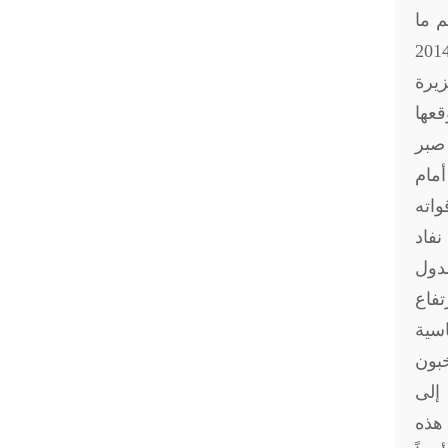
م ما
و 27 سبتمبر. وهو تكرار لسيناريو استفتاء القرم عندما تدخلت روسيا في شبه الجزيرة في فبراير 2014
ام شبه جزيرة
قعها
 صبر
أمام
واته
نفاد
لدول
تفاع
اسية
خبون
 إلى
 هذه