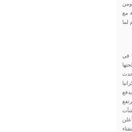
 ومن
ة مع
 لما
ا في
حتها
أحدث
وكرانيا
يدفع
رتفع
شآت
علن
فتاء