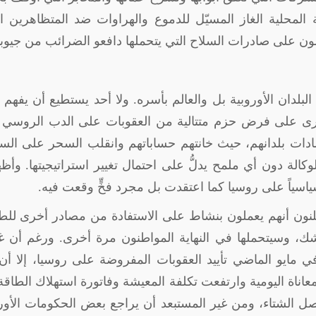
المحلية الغاز المسيّل للدموع والهراوات ضد المتظاهرين ا
 على صادرات السلاح التي يتحملها دافعو الضرائب من جيوب
لبلدان الأوروبية بل والعالم بأسره. ولا أحد يستطيع أن يفهم
الأخرى على فرض حزم متتالية من العقوبات على الدب الروسي
صادات بلدانهم، حيث خانتهم حساباتهم وانقلب السحر على الس
كالة دون أي ملمح يدلُّ على احتمال تغيير استراتيجيتها. وأ
سياسياً على روسيا كما اعتقدت بل مجرد فخٍّ وقعت فيه.
يعلنون أنهم يعملون بنشاط على الاستفادة من مصادر أخرى للط
شك، وسيتحملها في النهاية المواطنون مرة أخرى. ورغم أن غا
أوروبي (80%) سبق لهم في مايو الماضي تأييد العقوبات المفروضة على روسيا، إلا أ
عاناة اليومية وارتفعت تكلفة المعيشة وفاتورة استهلاك الطاقة
صل الشتاء، ومن غير المستبعد أن يراجع بعض الحكومات الأور