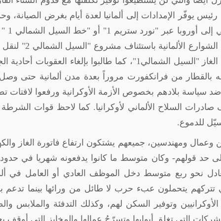
 أيضاً والتي لن يستطيعوا توفير تكلفتها مع قدوم الشتاء الق
يس يوفّر الإمدادات إلى ألمانيا لعدة أيام بغرض الصيانة، و
موسكو من أنها لن تستأنف تصدير الغا
يتم رفع العقوبات. لذلك تطالب المظاهرات في الشوارع الألمانية باس
من روسيا إلى أوروبا وإعادة تشغيل خط أنابيب الغاز "السيل الشمالي1"، كما طالبوا بإلغاء العقوبات أح
القطار من فرانكفورت مروراً بعدة مدن ألمانية حتى وصل 
ضد سياسة بلادهم بخصوص الأزمة الأوكرانية ورفعوا لافتات ت
درات السلاح الألماني لأوكرانيا. كما لاحظ قوات الشرطة 
يّل للدموع.
ين وعمال ومهندسين، جميعهم يشتكون ارتفاع فاتورة الغاز والكه
ً إلى 800 يورو، وهو ما يعادل نحو ربع متوسط دخل الموظف العادي أو العامل في ألم
تتركهم يتحملون عبء حرب لا طائل من ورائها بينما تدعم ب
ح النازحين الأوكرانيين وتوفير السكن لهم، وكذلك التدفئة والملابس وا
شركات التي تغلق أبوابها وتسرّحُ عمالها والمخابز التي أوقف ب