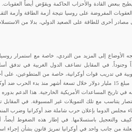
طيح ببعض القادة والأحزاب الحاكمة ويقوّض أيضاً العقوبات.
العقوبات المفروضة على روسيا نتيجة أزمة الطاقة وأزمة الثق
ء إلى مصادر أخرى للطاقة على الصعيد الدولي، بدلا من الاستسلام
ّجه الأوضاع إلى المزيد من التردي، خاصة مع استمرار روسي
داً وجنوداً. في المقابل تضاعف الدول الغربية في تدفق أسل
روبية في تدريب قوات أوكرانية، خاصة من المتطوعين، على 
خطط الحرب. وتخطى الدعم الأمريكي بمفرده مبلغ 15 مليار دولار خلال تسعة أشهر منذ بدء الحرب ضد أ
 في تاريخ المساعدات الأمريكية الخارجية. هذا الدعم بدوره 
تصار يتناسب مع تلك التمويلات غير المسبوقة. في المقابل ت
ء مجلس الدوما بإعلان حرب شاملة ضد أوكرانيا وضرب المن
يف والتعجيل باستسلامها. في إطار هذه الضغوط أيضاً، أ
نة من جانب واحد في أوكرانيا تمريرَ قانونٍ بشأن إجراء است