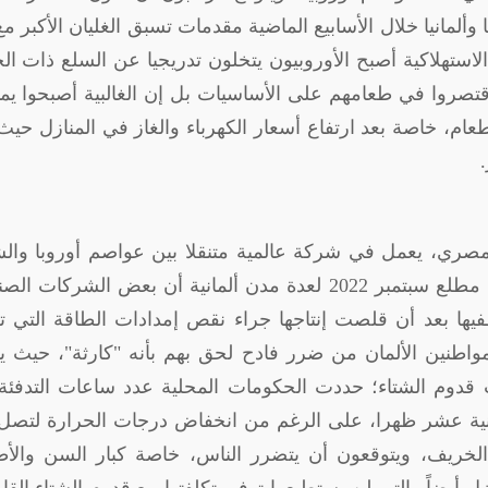
ألمانيا خلال الأسابيع الماضية مقدمات تسبق الغليان الأكبر مع
لاستهلاكية أصبح الأوروبيون يتخلون تدريجيا عن السلع ذات ال
اقتصروا في طعامهم على الأساسيات بل إن الغالبية أصبحوا يم
ام، خاصة بعد ارتفاع أسعار الكهرباء والغاز في المنازل حي
مصري، يعمل في شركة عالمية متنقلا بين عواصم أوروبا وال
الأوسط وإفريقيا، أنه لاحظ خلال زيارته الأخيرة مطلع سبتمبر 2022 لعدة مدن ألمانية أن بعض الشركا
ها بعد أن قلصت إنتاجها جراء نقص إمدادات الطاقة التي تع
واطنين الألمان من ضرر فادح لحق بهم بأنه "كارثة"، حيث 
قدوم الشتاء؛ حددت الحكومات المحلية عدد ساعات التدفئة
ثانية عشر ظهرا، على الرغم من انخفاض درجات الحرارة لتصل
ريف، ويتوقعون أن يتضرر الناس، خاصة كبار السن والأط