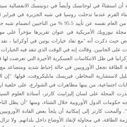
أن استفتاءً في لوجانسك وأيضاً في دونيتسك الانفصالية سيت
بين 23 
وأسفرت نتيجة الاستفتاء الذي أقيم في مارس من العام نفسه عن تأييد 95.5 % من الناخبين انضم
مجلة نيوزويك الأمريكية في عنوان تقريرها مؤخراً على مو
أرض حيث ذكرت أنه "مع نفاد خيارات بوتين في أوكرانيا ، نفد
ات على الجانبين. وقالت إنه في الوقت الذي تنفد فيه الخيارات 
رانيا في ظل الانتكاسات العسكرية الأخيرة التي تعرضت لها ق
ة الطاقة تجعل الأوروبيين في حالة إحباط شديد ومتصاعد مع 
حليل لاستشارية المخاطر، فيريسك مابليكروفت، قولها: "إن ا
بات اجتماعية، من بينها مظاهرات في الشوارع، على خلفية ار
ذرت المجلة على لسان إليزابيث كارتر، أستاذة العلوم السي
ه حكومات الدول الأوروبية خلال الشتاء، ومنها "أن يظل النا
. وألمحت كارتر إلى إمكانية أن يلجأ بعض القادة الأوروبيين
 الطاقة، في محاولة لإنقاذ الأوضاع داخل بلدانهم. ولا تزال