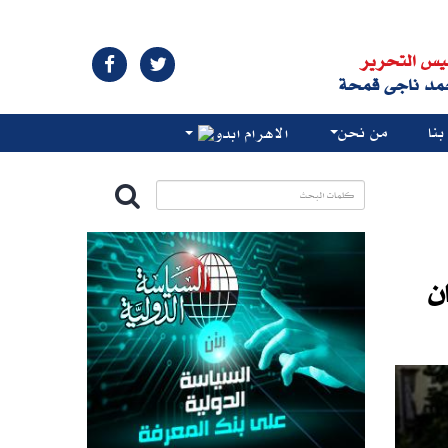
يس التحرير
مد ناجى قمحة
نا
من نحن
الاهرام ابدو
ن