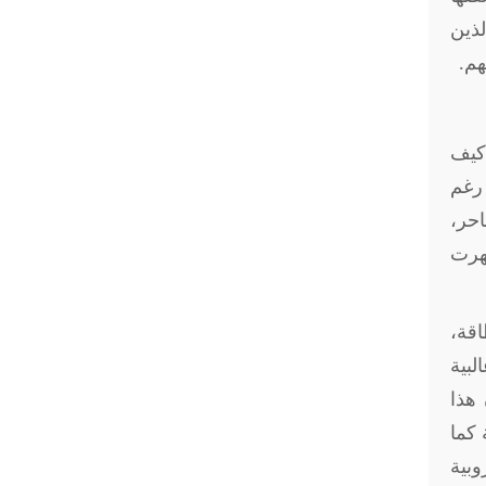
لذين
هم.
 كيف
 رغم
احر،
ظهرت
اقة،
لبية
ن هذا
 كما
وبية