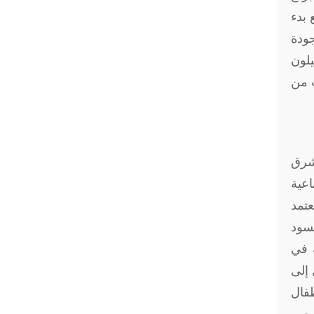
 بدء
جودة
يلون
ث من
شرق
ت الصناعية
تمد
يسود
 في
 إلى
فال