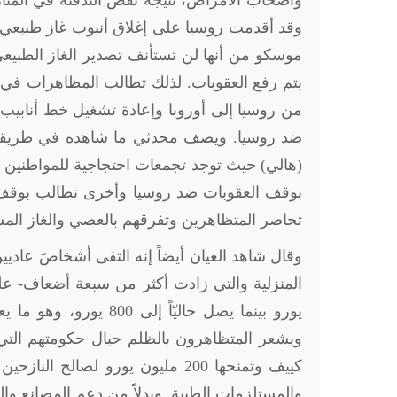
وأصحاب الأمراض، نتيجة نقص التدفئة في المنازل
وقد أقدمت روسيا على إغلاق أنبوب غاز طبيعي رئ
ضد روسيا. ويصف محدثي ما شاهده في طريقه ب
(هالي) حيث توجد تجمعات احتجاجية للمواطنين 
بوقف العقوبات ضد روسيا وأخرى تطالب بوقف صا
تحاصر المتظاهرين وتفرقهم بالعصي والغاز المس
وقال شاهد العيان أيضاً إنه التقى أشخاصَ عادي
يورو بينما يصل حاليّا
ويشعر المتظاهرون بالظلم حيال حكومتهم التي 
كييف وتمنحها 200 مليون يورو لصال
والمستلزمات الطبية. وبدلاً من دعم المصانع وال