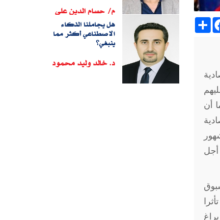
م/ حسام الدين على
Sh
هل يجاملنا الذكاء
الاصطناعي أكثر مما
ينبغي؟
د. خالد وليد محمود
دية
ليهم
ا أن
دية
هور
 أجل
سبوق
أثرا
براغ