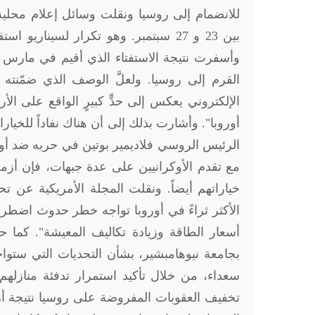
للانضمام إلى روسيا ونقلت وسائل إعلام محلية 
القرم إلى روسيا. ولعلَّ الوصف الذي ضمّنته 
الإلكتروني يعكس إلى حدٍّ كبيرٍ الواقع على ال
أوروبا". وأشارت بذلك إلى أن هناك نفاداً للخيار
الرئيس الروسي فلاديمير بوتين في حربه ضد أوك
مع تقدم الأوكرانيين على عدة جبهات، فإن أزم
خياراتهم أيضاً. ونقلت المجلة الأمريكية عن ت
الأكثر ثراءً في أوروبا تواجه خطر حدوث اضطرا
أسعار الطاقة وزيادة تكاليف المعيشة". كما ح
بجامعة نيوهامبشير، بشأن التحديات التي ستواج
سعداء، من خلال تأكيد استمرار تدفئة منازلهم"
تخفيف العقوبات المفروضة على روسيا نتيجة أزمة