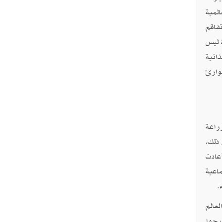
لمية
فاقم
 ليس
ائية
وارئ
راعة
علاوة على ذلك،
2008 إلى 2012، وهي كارثة أعادت
اعية
عالم
 يصبحوا