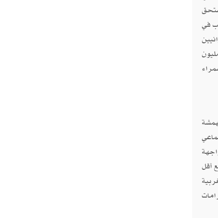
ستحق
ب في
انيين
، الذي عانى من حرب أهلية رهيبة لمدة ثماني سنوات، يقدر برنامج الأغذية العالمي أن 19 مليون
مراء
همشة
ماعي
اجهة
 أقل
ربية
امات