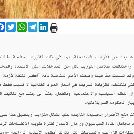
are
Facebook
Twitter
WhatsApp
Telegram
LinkedIn
ة شديدة من الأزمات المتداخلة، بما في ذلك تأثيرات جائحة
ID-
واختناقات سلاسل التوريد لكل من المدخلات، مثل الأسمدة والمخ
 وقد تسببت معًا فيما وصفته الأمم المتحدة بأنه "أكبر تكلفة لأزمة ا
تي تتكشف: فالزيادة السريعة في أسعار المواد الغذائية لا تسبب فقط مع
ر النظم السياسية والاجتماعية. وبالفعل، جنبًا إلى جنب مع تكاليف ال
هيار الحكومة السريلانكية.
كننا منع الأضرار الجسيمة الناجمة عنها بشكل متزايد. وينطبق هذا على 
قد تجاهل القادة السياسيون ورجال الأعمال لفترة طويلة الانقسامات الرئ
كارات الزراعية والسياسات التي تترك أنظمة الأغذية الزراعية -وملي