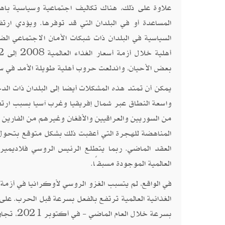
علاوة على ذلك، هناك تكاليف اجتماعية وسياسية باهظة
المساعدة أو في البلدان التي قد توفرها. ويؤدي ارت
السياسية في البلدان ذات شبكات الأمان الاجتماعي ا
بعض الأحيان، واندلعت حروب أهلية طويلة الأمد في سو
من السوريين والعراقيين والأفغان وغيرهم من الفارين م
المناهضة للهجرة التي أعقبت ذلك بشكل متوقع بتحول
العقد الماضي. ربما يتطلع الرئيس الروسي فلاديمير 
العالمية الموجودة مسبقًا.
في الواقع، لم يتسبب الغزو الروسي لأوكرانيا في أزمة 
الغذائية العالمية ترتفع بالفعل بسرعة قبل الحرب. على 
بسرعة خلال العام الماضي - في أكتوبر 2021، تجاوزت الرقم القياسي السابق لأسعار المواد الغذائية في ديسمبر 2010.