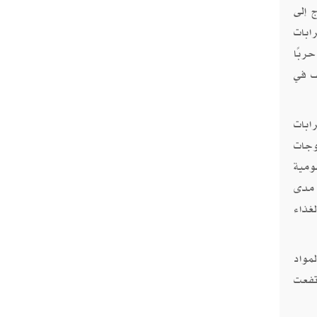
 إلى
ابات
ربًا
 بعنف في
هاجرين في أوروبا في عام 2011 مع اضطرابات
 في عام 2015 عندما لجأت موجات
ومية
 مدى
غذاء
لمواد
رتفعت