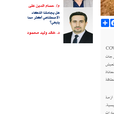
م/ حسام الدين على
هل يجاملنا الذكاء
الاصطناعي أكثر مما
Sh
ينبغي؟
د. خالد وليد محمود
COV
رجات
لعيش
اناة
طاقة
أزمة
يسية،
ارات