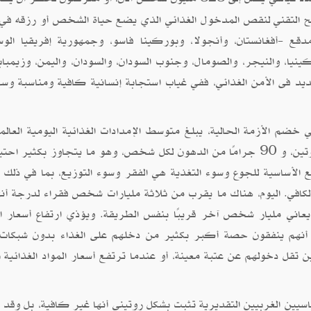
صطلح التقني لنقص المدخول الغذائي الذي يضع حياة الشخص أو رزقه في 
ع -أفغانستان، وأنجولا، وبوركينا فاسو، وجمهورية إفريقيا الو
كينيا، والنيجر، والصومال، وجنوب السودان، والسودان، واليمن، وزيمبا
يد فى الأمن الغذائي، ففي غياب استجابة إنسانية كافية ومناسبة وسر
خضم الأزمة الحالية، يبلغ متوسط الإمدادات الغذائية اليومية العالمي
يقرب من 3000 سعر حراري، و85 جرامًا من البروتين، و 90 جرامًا من الدهون لكل شخص، وهو ما يتجاوز بكثير 
ع الأساسية للجوع وسوء التغذية هي الفقر وسوء التوزيع، بما في ذلك ا
لكافي. اليوم، هناك ما يقرب من ثلاثة مليارات شخص فقراء لدرجة أنه
ني مليار شخص آخر قريبًا بنفس الطريقة. ويؤذي ارتفاع أسعار ال
 أنهم ينفقون حصة أكبر بكثير من دخلهم على الغذاء بدون شبكات 
ن تقل دخولهم عن عتبة معينة، أو عندما ترتفع أسعار المواد الغذائية 
ياسيين الغربيين التقديرية تثبت بشكل روتيني أنها غير كافية، بل وقد 