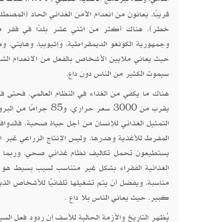
قريبًا، يعانون من انعدام الأمن الغذائي الحاد (الم
خطر). هناك أكثر من اثني عشر بلدًا في فقر مدق
وجمهورية الكونغو الديمقراطية، وإثيوبيا، وهايتي، و
حيث يعاني ملايين الأشخاص بالفعل من الانعدام الشد
سيموت الكثير من الناس دون داع.
هناك ما يكفي من الغذاء في النظام العالمي. فحتى في 
التمثيل الغذائي للإنسان من أجل حياة صحية. فالدواف
المفرط للأغذية وهدرها، وليس الإنتاج الزراعي غير ا
يستطيعون تحمل تكاليف نظام غذائي صحي، وربما يعا
الغذائية الفقراء بشكل غير متناسب لسبب بسيط هو
مناسبة، ويفضل أن يتم تشغيلها تلقائيًا للأشخاص الذي
كبير، حيث يعاني الناس بلا داع .
يُظهر التاريخ والأزمة الحالية للأسف أن ردود فعل الس