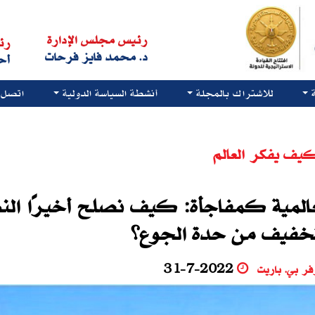
رئيس مجلس الإدارة
رئ
د. محمد فايز فرحات
أح
للاشتراك بالمجلة
أنشطة السياسة الدولية
اتصل ب
يف يفكر العالم
العالمية كمفاجأة: كيف نصلح أخيرًا الن
تخفيف من حدة الجوع؟
ر بي. باريت
31-7-2022