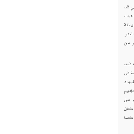
 والتي قد
الي النداءات
 الهائلة
لنذر
ير من
ت ضد
ة في
مواد
إنهم
ر من
لهم قبل أن تجبرهم الظروف على المغادرة، وعدد النازحين آخذ في الازدياد. ففي نهاية عام 2021، كان
 ديارهم، كما