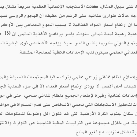
ا، على سبيل المثال، كانت الاستجابة الإنسانية العالمية سريعة بشكل ي
تواجه حالات طوارئ غذائية، على الرغم من حقيقة أن الهجوم الروسي تسب
ارهم. كما أن ارتفاع أسعار المواد الغذائية لا يسبب الجوع الجماعي بين الأوكر
المشردين. ومع ذلك، في اليمن
جتمع الدولي كريما بنفس القدر، حيث يواجه الأشخاص ذوى البشرة الس
لغذائي العالمي سيكون لديه الإمدادات الكافية لمعالجة المشكلة.
ء وإصلاح نظام غذائي زراعي عالمي يترك حاليا المجتمعات الضعيفة والم
كات أمان أفضل. لا يؤدي ارتفاع أسعار الغذاء إلا إلى سوء التغذية الج
 إمدادات غذائية وفيرة لإطعام الجميع بنظام غذائي صحي، حتى في مو
ليات لتحفيز الاستجابات التي تحمي الأشخاص على قدم المساواة في مواقع
ن سكان جنوب الكرة الأرضية التي قد تكون أقل وضوحًا للحكومات الغ
ئية، من خلال مجموعة من الترتيبات المالية الناجمة عن الكوارث والالتز
بة بشكل متزايد مع تغير المناخ .