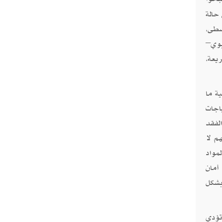
حالة
سطى،
بوي–
يعة،
ة ما
احتياجات
لفقد
م لا
مواد
أمان
بشكل
تؤدي