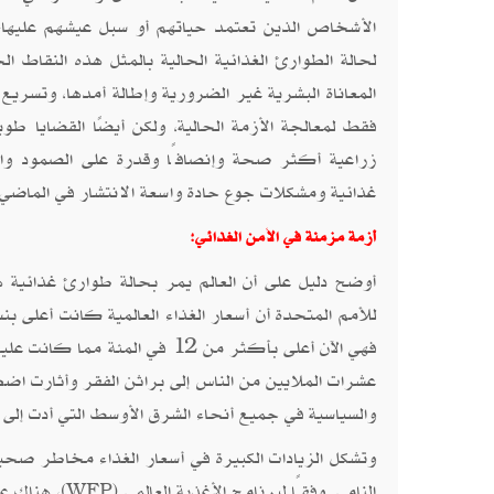
الأشخاص الذين تعتمد حياتهم أو سبل عيشهم عليها- عر
لحالة الطوارئ الغذائية الحالية بالمثل هذه النقاط 
المعاناة البشرية غير الضرورية وإطالة أمدها، وتسريع 
فقط لمعالجة الأزمة الحالية، ولكن أيضًا القضايا طو
زراعية أكثر صحة وإنصافًا وقدرة على الصمود واست
غذائية ومشكلات جوع حادة واسعة الانتشار في الماضي؛
أزمة مزمنة في الأمن الغذائي:
أوضح دليل على أن العالم يمر بحالة طوارئ غذائية هو
عشرات الملايين من الناس إلى براثن الفقر وأثارت اض
والسياسية في جميع أنحاء الشرق الأوسط التي أدت إلى الانتفاضات العربية 2010-2011 جزئيً
وتشكل الزيادات الكبيرة في أسعار الغذاء مخاطر صحية 
النامي. وفقًا لبرنامج الأغذية العالمي (
WFP