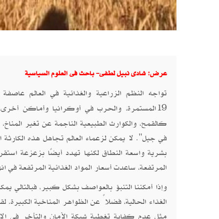
عرض: شادى نبيل لطفى- باحث فى العلوم السياسية
تواجه النظم الزراعية والغذائية في العالم عاصف
المستمرة، والحرب في أوكرانيا وأماكن أخرى، 
19
كالقمح، والكوارث الطبيعية الناجمة عن تغير المناخ،
في جيل". لا يمكن لزعماء العالم تجاهل هذه الكارثة ال
بشرية واسعة النطاق لكنها تهدد أيضًا بزعزعة استقرا
المرتفعة، ساعدت أسعار المواد الغذائية المرتفعة في ان
وإذا أمكننا التنبؤ بالعواصف بشكل كبير، فبالتالي يم
الغذاء الحالية، فضلاً عن الظواهر المناخية الكبيرة. ل
مثل عدم كفاية تغطية شبكة الأمان والتأخر في الابت