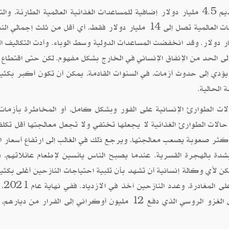
وقد تعهدت مجموعة الدول الصناعية السبع للتو بتقديم 4.5 مليار دولار إضافية للمساعدات الغذائية العالمية الطارئة،
تبدو سخية. ولكن لسوء الحظ، فإن هذا يجعل الالتزامات العالمية تصل إلى 14 مليار دولار فقط، أي أقل من ثلث إجم
ية الحالية في جميع أنحاء العالم البالغة 46 مليار دولار. وقد انخفضت المساعدات الدولية وسط الوباء. وأدت التكاليف
إلى الحد من الإنفاق الإنساني في الخارج بشكل مفهوم. لكن حتى اقتطاع ا
م من شأنه أن يؤدي إلى حدوث أزمات، في السنوات القادمة، يمكن أن تكون أكبر بكث
 الحالية.
ات الطوارئ الإنسانية على الفور وبشكل كامل، أو المخاطرة بأزما
الات الطوارئ الغذائية لا يجعلها تختفي ولا تجعل معالجتها أقل تكلف
 أكثر صعوبة يصعب معالجتها، ويرجع ذلك في الغالب إلى ارتفاع أسعار ال
 بشدة بالهجرة القسرية. عندما يصبح الناس يائسين لإطعام عائلاتهم، ف
ن لأي وكالة إنسانية أن تشهد بأن تلبية احتياجات النازحين أغلى بكثي
مساعدة الناس في مناز
هناك بالفعل 89 مليون شخص نازح قسريًا، حتى قبل الغزو الروسي الذي دفع 12 مليون أوكراني إلى الفرار من