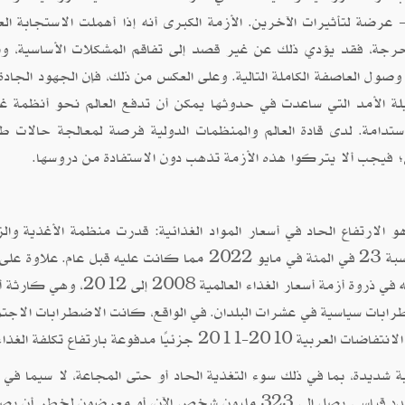
ضة لتأثيرات الآخرين. الأزمة الكبرى أنه إذا أهملت الاستجابة العا
الحرجة، فقد يؤدي ذلك عن غير قصد إلى تفاقم المشكلات الأساسية، وت
وصول العاصفة الكاملة التالية. وعلى العكس من ذلك، فإن الجهود الجادة
يلة الأمد التي ساعدت في حدوثها يمكن أن تدفع العالم نحو أنظمة غذ
دامة. لدى قادة العالم والمنظمات الدولية فرصة لمعالجة حالات ط
 فيجب ألا يتركوا هذه الأزمة تذهب دون الاستفادة من دروسها.
 الارتفاع الحاد في أسعار المواد الغذائية: قدرت منظمة الأغذية والز
للأمم المتحدة أن أسعار الغذاء العالمية كانت أعلى بنسبة 23 في المئة في مايو 2022 مما كانت عليه قبل عام. 
فهي الآن أعلى بأكثر من 12 في المئة مما كانت عليه في ذروة أزمة أسعار الغذاء العالمية 
طرابات سياسية في عشرات البلدان. في الواقع، كانت الاضطرابات الاجتم
ا مدفوعة بارتفاع تكلفة الغذاء.
شديدة، بما في ذلك سوء التغذية الحاد أو حتى المجاعة، لا سيما في ال
)، هناك عدد قياسي يصل إلى 323 مليون شخص الآن، أو معرضون لخطر أن