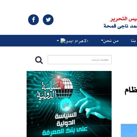
يس التحرير
مد ناجى قمحة
نا
من نحن
الاهرام ابدو
ظام