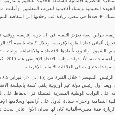
بادرة المصرية-الألمانية الشاملة الجديدة للتعليم والتدريب ا
 الجودة التعليمية وإنشاء أكاديمية لتدريب المعلمين. وأعلنت 
) وهى أكبر شركة سياحة فى ألمانيا تمتلك 46 فندقا فى مصر، زيادة عدد رحلاتها إلى المقاصد ا
ثم شارك الرئيس بفعاليات القمة الألمانية-الإفريقية ببرلين بغية تعزيز التنمية في 11 دولة 
تحول ألماني تجاه القارة الإفريقية. وخلال كلمته بالقمة أكد ال
الشمول والتنوع، بأبعادها الاقتصادية والاجتماعية والبيئية، ت
في رؤية مصر 2030. وقد مثل الحضور المصري أهمية
نموذجا يحتذى به في العلاقات الألمانية-الإفريقية.
يا، ويعد أول رئيس دولة غير أوروبية يلقي كلمة بالجلسة الافتت
1963، وقد أكد فى كلمته على الثوابت الوطنية المصرية المتمثلة في الحفاظ على ا
ة النظامية واحترام سيادة الدول على أراضيها وسلامتها الإقل
ارة قمة مصرية-ألمانية كان لها بعدان الأول ثنائي لبحث ت