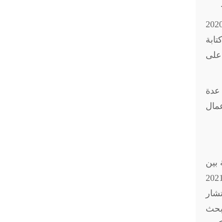
لرئيس "السيسي" في مؤتمر (برلين 1) بشأن الأزمة الليبية في 19 يناير 2020
تابة
أطراف الليبية على
2019، فضلا عن عقد عدة
مال
الثنائية بين
وبرلين، كما أنها أول زيارة بعهد الحكومة الجديدة برئاسة "شولتس" الذي تولى منصبه رسميا في نهاية 2021
ايا، هي (منع انتشار
 بحث