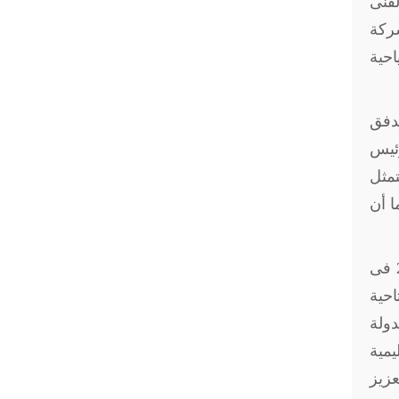
لفنى
شركة
لسياحية
إفريقية ووقف تدفق
رئيس
تمثل
 خاصة، لأنه تولت رئاسة الاتحاد الإفريقي عام 2019، كما أن
شارك الرئيس "السيسي" خلال الفترة من (15 إلى 17) فبراير 2019 فى
احية
لدولة
يمية
عزيز