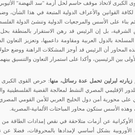
ى الكبرى لاتخاذ موقف حاسم لحل أزمة "سد النهضة" الأثيوبي
 لكافة القوانين والأعراف الدولية المتبعة في هذا الشأن، وض
 بناء على الأسس والمرجعيات الدولية وتنشئ الدولة الفلسط
 67 وعاصمتها القدس الشرقية، بل إن الرئيس قد رهن الاستقرار بالمنطقة بح
لمسلحة بالدول العربية ومقاومة داعميها، وتعزيز التعاون ال
ه المحاور أن الرئيس قد أوجز المشكلات الراهنة ووضع حلولا 
ى بين الرئيسين، وأكدا على استمرار التعاون والتنسيق بينهم
ارته لبرلين تحمل عدة رسائل، منها
: حرص القوى الكبرى 
للدور الإقليمي المصري النشط لمعالجة القضية الفلسطينية والل
ي على محورية أمن دول الخليج العربي للأمن القومي المصر
 وهذه الأسس ستكون محاور المباحثات الألمانية-المصرية.
الأوكرانية عن أزمات متلاحقة في نقص إمدادات الطاقة من ا
رة الأوروبية بشكل أساسي لإمدادها بالمحروقات، فضلا عن 