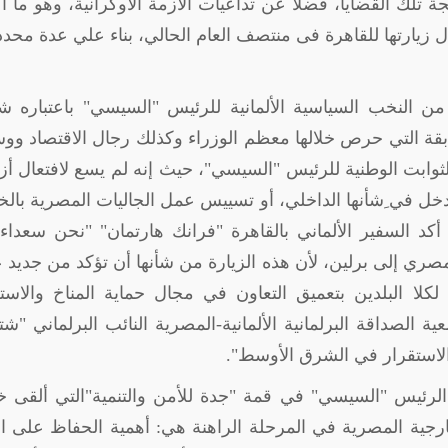
جة تلك القضايا، فضلا عن تداعيات الأزمة الأوكرانية، وهو ما 
خلال زيارتها للقاهرة فى منتصف العام الحالي، بناء علي عدة محد
 النخب السياسية الألمانية للرئيس "السيسي" باعتباره شر
سابقة التي حرص خلالها معظم الوزراء وكذلك رجال الاقتصاد وو
لثوابت الوطنية للرئيس "السيسي"، حيث إنه لم يسع لافتعال أ
لتدخل في ِشأنها الداخلي، أو تسييس عمل الجاليات المصرية بالخ
كد السفير الألماني بالقاهرة "فرانك هارتمان" "نحن سعداء 
لمصري إلى برلين، لأن هذه الزيارة من شأنها أن تؤكد من جديد
 لكلا البلدين بتعميق التعاون في مجال حماية المناخ والاست
 الصداقة البرلمانية الألمانية-المصرية النائب البرلماني "شت
الاستقرار في الشرق الأوسط".
الرئيس "السيسي" في قمة "جدة للأمن والتنمية"التي ألقى خل
جية المصرية في المرحلة الراهنة هي: أهمية الحفاظ على ا