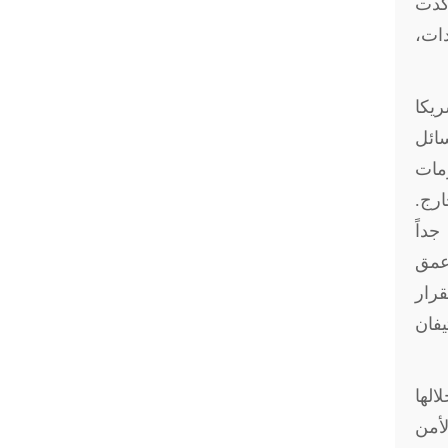
أكدت
دات،
يكا
سائل
زمات
ارج.
جداً
 عمق
قرار
يفان
الها
لأمن