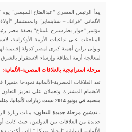
الألماني "فرانك – شتاينماير" والمستشار "أول
مؤتمر "حوار بطرسبرج للمناخ" بصفة مصر رئيس
المباحثات على تداعيات الأزمة الأوكرانية، لاس
وتولى برلين أهمية كبرى لمصر كدولة إقليمية 
لمعالجة أزمة الطاقة وإرساء الاستقرار بالشرق 
مرحلة استراتيجية بالعلاقات المصرية-الألمانية:
تعد العلاقات المصرية-الألمانية نموذجا متميزا
الاهتمام المشترك وتعملان على تعزيز التعاون ا
منصبه في يونيو 2014 بست زيارات لألمانيا، مثلت نقطة تحول في العلاقات الثنائية، هي:
- تدشين مرحلة جديدة للتعاون:
جديدة من العلاقات بين الدولتين، حيث كانت أول