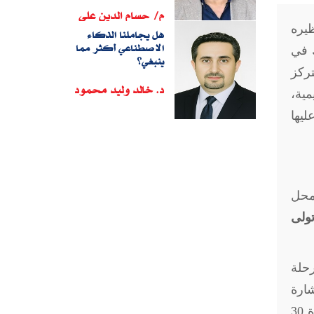
م/ حسام الدين على
ع نظيره
هل يجاملنا الذكاء
الاصطناعي أكثر مما
ك في
ينبغي؟
ركز
د. خالد وليد محمود
مية،
ليها
 محل
ولى
 2015، تأسيس لمرحلة
شارة
الألمانية السابقة "إنجيلا ميركل" التي أكدت دعم برلين للدولة المصرية الوطنية في مكافحة الإرهاب بعد ثورة 30