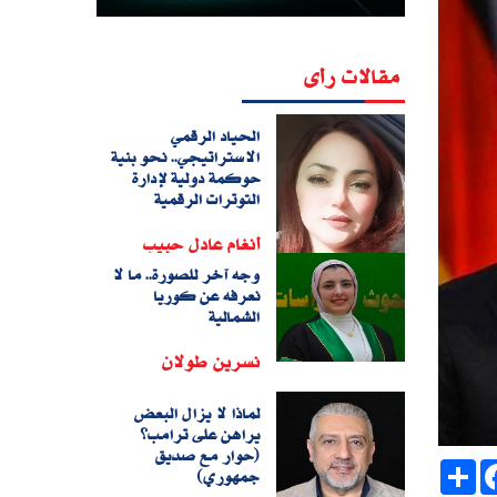
مقالات رأى
الحياد الرقمي
الاستراتيجي.. نحو بنية
حوكمة دولية لإدارة
التوترات الرقمية
أنغام عادل حبيب
وجه آخر للصورة.. ما لا
نعرفه عن كوريا
الشمالية
نسرين طولان
لماذا لا يزال البعض
يراهن على ترامب؟
(حوار مع صديق
Sh
جمهوري)