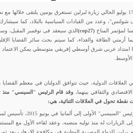
يبدأ الرئيس المصري "عبدالفتاح السيسي" يوم 17 يوليو الحالي زيارة لبرلين تستغرق يومين يلتقى خلالها م
اف شولتس"، وعدد من القيادات السياسية بالبلاد، كما سيشار
ا لمؤتمر المناخ
(cop27)
الذي سيعقد فى نوفمبر المقبل، وست
يما أزمتي الطاقة والغذاء، كما سيتم بحث سائر القضايا الإقلي
لها امتداد عربي شرق أوسطي إفريقي متوسطي يمكن الاعتماد ع
الأوسط.
 في العلاقات الدولية، حيث تتوافق الدولتان في معظم القضايا
لاقتصادي والثقافي بينهما،
وقد قام الرئيس "السيسي" منذ ت
مثلت زيارة الرئيس "السيسي" الأولى إلى ألمانيا في يونيو
ى الزيارات له منذ توليه منصبه، وعقد لقاءه الأول مع المست