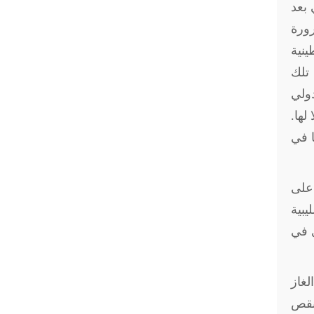
 بعد
رورة
ينية
ل تلك
دولي
لها.
ا في
على
يبية
ي في
لغاز
نقص