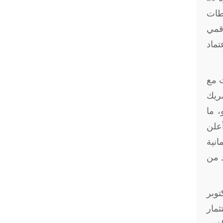
حطات
 الرقمي
تماد
2017 وعقد لقاءات مع
شريك
وياته بقيمة 5.8 مليار يورو، ما
يد الثقافي، أعلن
الجامعة الألمانية
ن الأمني في يوليو 2016، وآخر في أغسطس 2017 للحد من
برلين استمرت أربعة أيام (28-31) أكتوبر
تصنيع والاستثمار