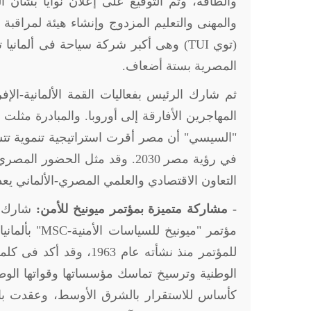
والطاقة، وتم التوقيع على إعلان نوايا بشأن الم
والمهنى والتعليم المزدوج وإنشاء هيئة لمراقبة
(توي
TUI
المصرية بستة أضعاف.
المهاجرين الأفارقة إلى أوروبا. والمبادرة مثلت 
"السيسي" أن مصر أقرت استراتيجية تنموية تتسم ب
التعاون الاقتصادي والعلمي المصري-الألماني يعد 
- مشاركة متميزة بمؤتمر ميونيخ للأمن:
مؤتمر "ميونيخ للسياسات الأمنية-
MSC
" بألمان
للمؤتمر منذ نشأته عام 
الوطنية وترسيخ تماسك مؤسساتها وقواتها الوطني
كأساس للاستقرار بالشرق الأوسط، وعقدت بالزي