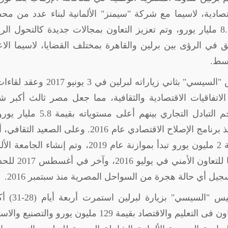
ية اقتصادية، لاسيما مع شركة "سيمنز" الألمانية لبناء عدد من م
الكهرباء بمصر، حيث نفذت 3 محطات بقيمة 8.5 مليار يورو، وتم تعزيز التعاون بمجالات جديدة كالتحول
 في الرؤى بين برلين والقاهرة بمختلف القضايا، لاسيما الاع
وسط.
قام الرئيس "السيسي" بثاني زياراته لبرلين في 3 يونيو 
 الاتفاقيات الاقتصادية والثقافية، مما جعل مصر ثالث أكبر 
تجارى لألمانيا في الشرق الأوسط، وسجل حجم التبادل التجاري بينهم أعلى مست
عكس الثقة في مناخ الاستثمار المصري بعد تنفيذ برنامج الإصلاح الاقتصادي عام 2016. وعلى الصع
عن تمويل ألماني لمتحف "إخناتون" بالمنيا بقيمة 2 مليون يورو تبدأ بموازنة عام 2019، وتم إنشاء 
الجديدة بمصر، كما وقعت القاهرة وبرلين اتفاقا للتعاو
جيل أي حالة هجرة من السواحل المصرية منذ سبتمبر 2016.
قام الرئيس "السيسي" بزيارة ل
2018،تم التوقيع خلالها على خمس اتفاقيات للتعاون فى التعليم والاقتصاد بقيمة 129 مليون يورو وال