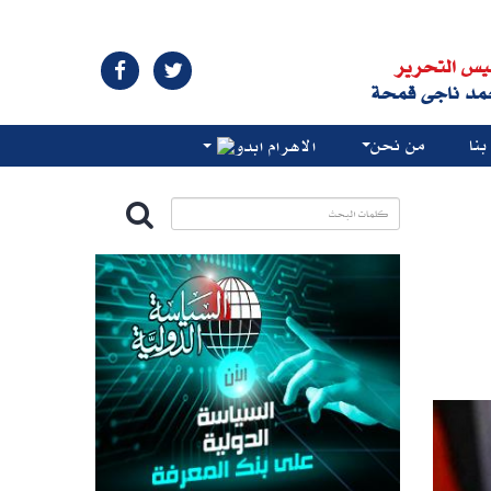
يس التحرير
مد ناجى قمحة
نا
من نحن
الاهرام ابدو