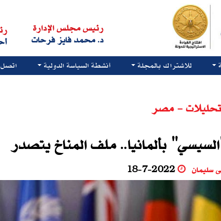
رئيس مجلس الإدارة
رئ
د. محمد فايز فرحات
أح
للاشتراك بالمجلة
أنشطة السياسة الدولية
اتصل ب
حليلات - مصر
السيسي" بألمانيا.. ملف المناخ يتصدر
ى سليمان
18-7-2022