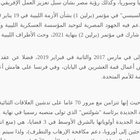
بيا وسوريا، وكذلك رؤية مصر بشأن سبل تعزيز العمل الإفريقي.
شارك ا
عم فيه الجهود المصرية لتوحيد المؤسسة العسكرية الليبية وك
الدستور الليبي فى مباحثات الغردقة بمصر، كما شارك في مؤتمر (برلين 2) بنهاية 2021، وحث ال
هذا بينما قامت "ميركل"بزيارتين إلى مصر الأولى في مارس 2017 والثانية في فبراير 
ش أعمال قمة العشرين في اليابان، وفي فرنسا على هامش أع
ة للأمم المتحدة
.
تكتسب زيارة الرئيس "السيسي" أهمية خاصة، حيث إنها تتزامن مع مرور 70 عاما على تدشين العلاقات 
القاهرة 
بعد 16 عاما من حكم "ميركل"، وحددت الحكومة الجديدة أولوياتها بالشرق الأوسط في 3 قض
للاجئين إلى أوروبا، دعم مكافحة الإرهاب والتطرف)، ولذا سيتم