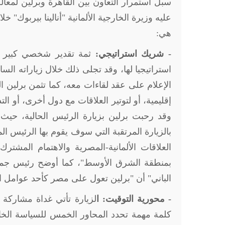
سبل استمرار التعاون بين القاهرة وبرلين لمعال
عليه وزيرة الخارجية الألمانية "أنالينا بيربوك" 
هي:
- شريك استراتيجي:
ثمة تقدير شخصي كبير من
استراتيجيا لها، وقد تجلى ذلك خلال زياراته ال
الإعلام على عقد لقاءات معه، كما تثمن برلين ا
إقليمية، أو لتوتير العلاقات مع دول أخرى، أو ا
وقد رحبت برلين بزيارة الرئيس الحالية، حيث أ
بالزيارة المرتقبة التي سوف يقوم بها الرئيس ا
العلاقات الألمانية-المصرية والاهتمام المشترك
بمنطقة الشرق الأوسط
"
، كما أوضح رئيس جمعية
الباني" أن "برلين تعول على مصر كأحد عوامل 
- محورية التوقيت: ا
لزيارة تأتي غداة مشاركة 
كلمة مهمة تحدد المحاور الخمس للسياسة الخار