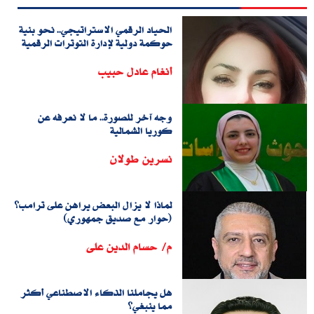
الحياد الرقمي الاستراتيجي.. نحو بنية
حوكمة دولية لإدارة التوترات الرقمية
أنغام عادل حبيب
وجه آخر للصورة.. ما لا نعرفه عن
كوريا الشمالية
نسرين طولان
لماذا لا يزال البعض يراهن على ترامب؟
(حوار مع صديق جمهوري)
م/ حسام الدين على
هل يجاملنا الذكاء الاصطناعي أكثر
مما ينبغي؟