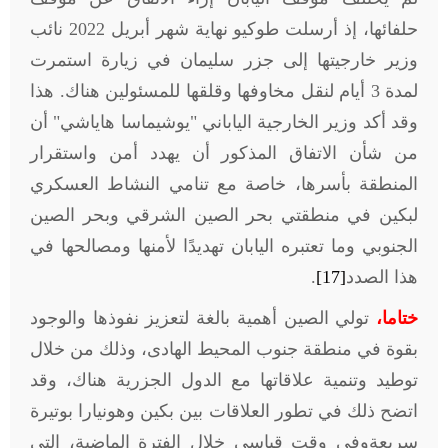
حلفائها، إذ أرسلت طوكيو نهاية شهر أبريل 2022 نائب
وزير خارجيتها إلى جزر سليمان في زيارة استمرت
لمدة 3 أيام لنقل مخاوفها وقلقها للمسئولين هناك. هذا
وقد أكد وزير الخارجية الياباني "يوشيماسا هاياشي" أن
من شأن الاتفاق المذكور أن يهدد أمن واستقرار
المنطقة بأسرها، خاصة مع تنامي النشاط العسكري
لبكين في منطقتي بحر الصين الشرقي وبحر الصين
الجنوبي وما تعتبره اليابان تهديدًا لأمنها ومصالحها في
هذا الصدد
[17]
.
ختاما،
تولي الصين أهمية بالغة لتعزيز نفوذها والوجود
بقوة في منطقة جنوب المحيط الهادى، وذلك من خلال
توطيد وتنمية علاقاتها مع الدول الجزرية هناك، وقد
اتضح ذلك في تطور العلاقات بين بكين وهونيارا بوتيرة
سريعةوفي وقت قياسي خلال الفترة الماضية، التي