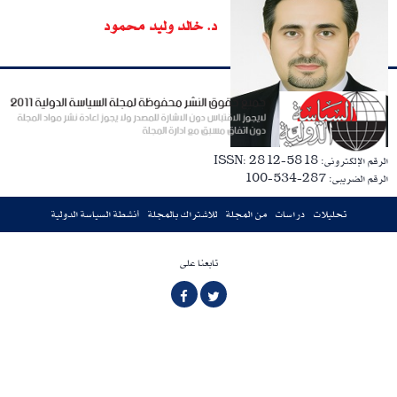
د. خالد وليد محمود
الرقم الإلكترونى: ISSN: 2812-5818
الرقم الضريبى: 287-534-100
تحليلات
دراسات
من المجلة
للاشتراك بالمجلة
أنشطة السياسة الدولية
تابعنا على