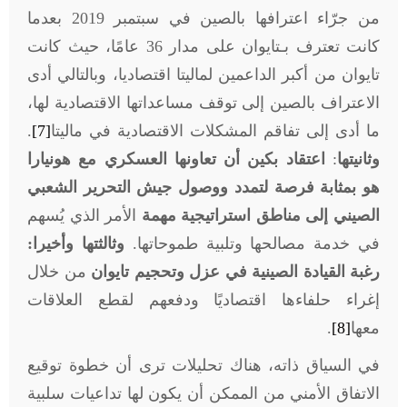
من جرّاء اعترافها بالصين في سبتمبر 2019 بعدما
كانت تعترف بـتايوان على مدار 36 عامًا، حيث كانت
تايوان من أكبر الداعمين لماليتا اقتصاديا، وبالتالي أدى
الاعتراف بالصين إلى توقف مساعداتها الاقتصادية لها،
ما أدى إلى تفاقم المشكلات الاقتصادية في ماليتا
[7]
.
وثانيتها
:
اعتقاد بكين أن تعاونها العسكري مع هونيارا
هو بمثابة فرصة لتمدد ووصول جيش التحرير الشعبي
الصيني إلى مناطق استراتيجية مهمة
الأمر الذي يُسهم
في خدمة مصالحها وتلبية طموحاتها.
وثالثتها وأخيرا:
رغبة القيادة الصينية في عزل وتحجيم تايوان
من خلال
إغراء حلفاءها اقتصاديًا ودفعهم لقطع العلاقات
معها
[8]
.
في السياق ذاته، هناك تحليلات ترى أن خطوة توقيع
الاتفاق الأمني من الممكن أن يكون لها تداعيات سلبية