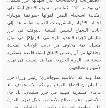
الاضطرابات والاحتجاجات التي شهدتها جزر سليمان
في نوفمبر 2021. كما تنص مسودة الاتفاق أيضًا على
إمكانية استخدام الصين لقواتها -بموافقة هونيارا-
لحماية الأفراد والمشروعات الصينية هناك، هذا إلى
جانب السماح للسفن الصينية بالتوقف في جزر
سليمان لإجراء التجديد اللوجستي اللازم
[3]
. في سياق
متصل، ثمة مخاوف من جانب الولايات المتحدة
وحلفائها من أن يتضمن الاتفاق إنشاء قاعدة عسكرية
صينية في الدولة الجزرية، مما قد يتسبب في تهديد
لأمنهم ومصالحهم.
هذا، وقد أكد "ماناسيه سوجافاري" رئيس وزراء جزر
سليمان أن الاتفاق الموقع مع بكين لا يستهدف بناء
قاعدة عسكرية صينية في جزر سليمان، بل جاء
بالأساس لدعم مصالح بلاده من خلال تعزيز القدرة
على مواجهة التهديدات والتحديات الداخلية، بعد أن