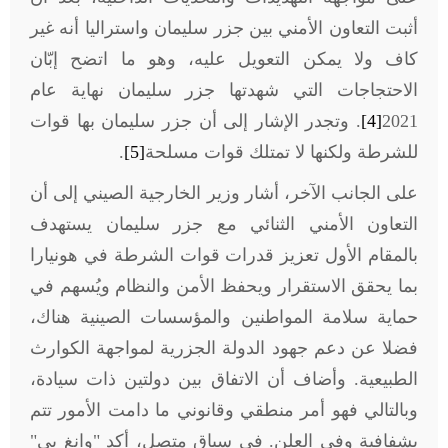
أثبت التعاون الأمني بين جزر سليمان واستراليا أنه غير
كاف ولا يمكن التعويل عليه، وهو ما اتضح إبّان
الاحتجاجات التي شهدتها جزر سليمان نهاية عام
2021
[4]
. وتجدر الإشار إلى أن جزر سليمان بها قوات
للشرطة ولكنها لا تمتلك قوات مسلحة
[5]
.
على الجانب الآخر، أشار وزير الخارجية الصيني إلى أن
التعاون الأمني الثنائي مع جزر سليمان يستهدف
بالمقام الأول تعزيز قدرات قوات الشرطة في هونيارا
بما يحقق الاستقرار ويحفظ الأمن والنظام ويُسهم في
حماية سلامة المواطنين والمؤسسات الصينية هناك،
فضلا عن دعم جهود الدولة الجزرية لمواجهة الكوارث
الطبيعية. وأضاف أن الاتفاق بين دولتين ذات سيادة،
وبالتالي فهو أمر منطقي وقانوني ما دامت الأمور تتم
بشفافية وفي العلن. في سياق متصل، أكد "وانغ يي"