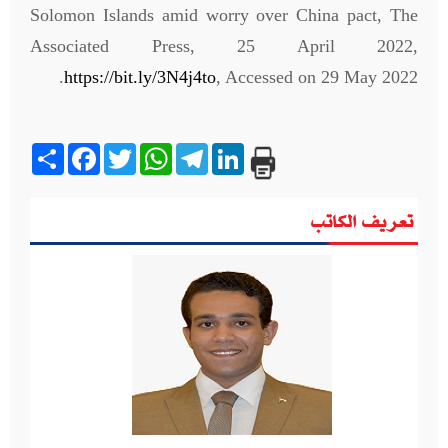
Solomon Islands amid worry over China pact, The
Associated Press, 25 April 2022,
https://bit.ly/3N4j4to
, Accessed on 29 May 2022.
Share
Facebook
Twitter
WhatsApp
Telegram
LinkedIn
تعريف الكاتب