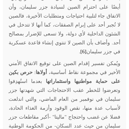
أيضًا على احترام الصين لسيادة جزر سليمان، وأن
الاتفاق جاء لتلبية احتياجات ومتطلبات الأخيرة، فالصين
لا تُجبر أحد على إبرام الصفقات، كما أنها لا تتدخل في
الشئون الداخلية لأي دولة، ولا تسعى للإضرار بمصالح
أحد. وأضاف بأن الصين لا تنتوي إنشاء قاعدة عسكرية
في جزر سليمان
[6]
.
ويُمكن تفسير إقدام الصين على توقيع الاتفاق الأمني
الأخير في مجموعة نقاط أساسية،
أولاها
:
حرص بكين
على حماية مواطنيها واستثماراتها
بعدما استُهدِفوا
وتعرضوا للخطر عقب الاحتجاجات التي شهدتها جزر
سليمان في نوفمبر من العام الماضي، والتي اندلعت
لأسباب عدة منها، نقص الوقود وأزمة الغذاء الحادة،
فضلا عن غضب واحتجاج "ماليتا" -أكبر مقاطعات جزر
سليمان من حيث عدد السكان- من الحكومة الوطنية