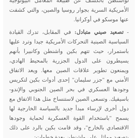
لواشنطن بالكشف عن طبيعة المعامل البيولوجية
الأمريكية السرية بجوار روسيا والصين، والتي كشفت
عنها موسكو في أوكرانيا
.
-
تصعيد صيني متبادل:
في المقابل، تدرك القيادة
السياسية الصينية التحركات الأمريكية جيدا وترد عليها
باستمرار، حيث تتهم بكين واشنطن وكانبيرا بأنهم
يسيطرون على الدول الجزرية بالمحيط الهادي،
ويمنعون تطوير علاقات الصين معها. ويعد الاتفاق
الأمني مع "جزر سليمان" إحدى أدوات بكين لتكريس
وجودها العسكري في بحر الصين الجنوبي والإندو-
باسيفيك. وتسعى الصين لاستنساخ مثل هذا الاتفاق مع
دول أخرى لإرساء مبدأ جديد بالسياسة الخارجية لها
يسمح "باستخدام القوة العسكرية لحماية وجودها
الاقتصادي بالخارج"، وقد قامت بكين بالرد على ذلك
بتصعيد مماثل على واشنطن بعدة خطوات: