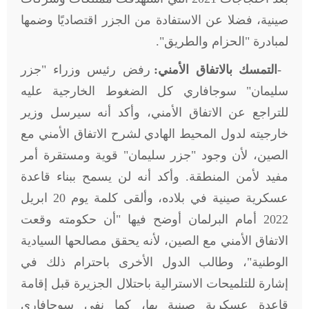
صينية، فضلا عن الاستفادة من الجزر اقتصاديًا وضمها
لمبادرة "الحزام والطريق
"
.
-
التمسك بالاتفاق الأمني:
رفض رئيس وزراء "جزر
سليمان" سوجافاري كل الضغوط الخارجية عليه
للتراجع عن الاتفاق الأمني، وأكد أنه سيرسل وزير
خارجيته لدول المحيط الهادي لشرح الاتفاق الأمني مع
الصين، لأن وجود "جزر سليمان" قوية ومستقرة أمر
مفيد لأمن المنطقة. وأكد أنه لن يسمح ببناء قاعدة
عسكرية صينية في بلاده، وألقى كلمة يوم 20 ابريل
2022 أمام البرلمان أوضح فيها "أن حكومته وقعت
الاتفاق الأمني مع الصين، لأنه يحقق مصالحها السيادية
الوطنية"، وطالب الدول الأخرى باحترام ذلك في
إشارة للتلميحات الاسترالية باحتلال الجزيرة قبل إقامة
قاعدة عسكرية صينية بها، كما نفى سوجافاري