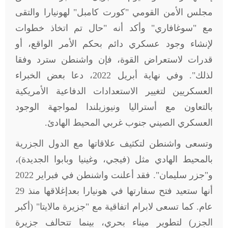
مجلس الأمن القومي "كورت كامبل" لهونيارا والتقى
مع "سوغافاري" وأكد أنه "حال تم اتخاذ خطوات
لإنشاء وجود عسكري دائم بحكم الأمر الواقع، أو
قدرات لاستعراض القوة، فإن واشنطن سترد وفقا
لذلك". وفي نهاية أبريل 2022، دعا بعض الخبراء
العسكريين لتغيير الاستعدادات الدفاعية الأمريكية
بالتعاون مع أستراليا ونيوزيلندا لمواجهة الوجود
العسكري الصيني جنوب غربي المحيط الهادئ
.
وتسعى واشنطن لتكثيف علاقاتها مع الدول الجزرية
بالمحيط الهادي مثل (فيجي، وغينيا وبابوا الجديدة)،
و"جزر سليمان". فقد أعلنت واشنطن في فبراير 2022
أنها ستعيد فتح سفارتها في هونيارا بعدإغلاقها منذ 29
عام. كما تسعى لابرام اتفاقية مع "جزيرة مالايتا" (أكبر
الجزر) لتطوير ميناء بحري، بينما تتحالف جزيرة