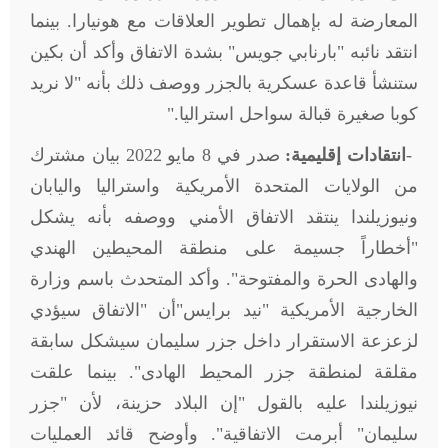
المعارضة له بإهمال تطوير العلاقات مع هونيارا. بينما
انتقد نائبه "بارنابي جويس" بشدة الاتفاق وأكد أن بكين
ستنشأ قاعدة عسكرية بالجزر ووصف ذلك بأنه "لا نريد
كوبا صغيرة قبالة سواحل استراليا
".
-
انتقادات إقليمية:
صدر في 8 مايو 2022 بيان مشترك
من الولايات المتحدة الأمريكية واستراليا واليابان
ونيوزيلندا ينتقد الاتفاق الأمني ووصفه بأنه يشكل
"أخطاراً جسيمة على منطقة المحيطين الهندي
والهادى الحرة والمفتوحة". وأكد المتحدث باسم وزارة
الخارجية الأمريكية "نيد برايس"أن "الاتفاق سيؤدي
لزعزعة الاستقرار داخل جزر سليمان سيشكل سابقة
مقلقة لمنطقة جزر المحيط الهادى". بينما علقت
نيوزيلندا عليه بالقول "إن البلاد حزينة، لأن "جزر
سليمان" أبرمت الاتفاقية". وأوضح قائد العمليات