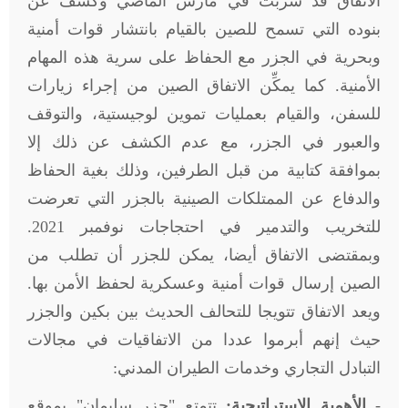
الاتفاق قد سربت في مارس الماضي وكشف عن
بنوده التي تسمح للصين بالقيام بانتشار قوات أمنية
وبحرية في الجزر مع الحفاظ على سرية هذه المهام
الأمنية. كما يمكِّن الاتفاق الصين من إجراء زيارات
للسفن، والقيام بعمليات تموين لوجيستية، والتوقف
والعبور في الجزر، مع عدم الكشف عن ذلك إلا
بموافقة كتابية من قبل الطرفين، وذلك بغية الحفاظ
والدفاع عن الممتلكات الصينية بالجزر التي تعرضت
للتخريب والتدمير في احتجاجات نوفمبر 2021.
وبمقتضى الاتفاق أيضا، يمكن للجزر أن تطلب من
الصين إرسال قوات أمنية وعسكرية لحفظ الأمن بها.
ويعد الاتفاق تتويجا للتحالف الحديث بين بكين والجزر
حيث إنهم أبرموا عددا من الاتفاقيات في مجالات
التبادل التجاري وخدمات الطيران المدني
:
-
الأهمية الاستراتيجية:
تتمتع "جزر سليمان" بموقع