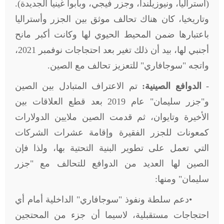
(أستراليا، ونيوزيلندا، وجزر فيجي، وبابوا غينيا الجديدة).
وتاريخيا، كان هناك تحالف موثق بين الجزر وأستراليا
باعتبارها ضمن المحيط الحيوي لها وكانت أكبر مانح
أجنبي لها، بيد أن ذلك تغير بعد احتجاجات نوفمبر 2021،
واتجه "سوجافاري" للتعزيز تحالف مع الصين
.
-
الدوافع الصينية:
تم الاعتراف المتبادل بين الصين
و"جزر سليمان" عام 2019 بعد قطع العلاقات بين
الأخيرة وتايوان، ثم قدمت الصين ملايين الدولارات
كمعونات للجزر الفقيرة وإقامة عشرات الشركات
التي تعمل على تطوير البنية التحتية بها، ولذا فإن
الصين لها العديد من الدوافع للتحالف مع "جزر
سليمان" ومنها
:
•
دعم سلطة ونفوذ "سوجافاري" الداخلية أمام أي
احتجاجات مستقبلية، لاسيما أن جزء من المحتجين