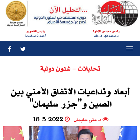
رئيس مجلس الإدارة
رئيس التحرير
د. محمد فايز فرحات
أحمد ناجى قمحة
Togg
navi
تحليلات - شئون دولية
أبعاد وتداعيات الاتفاق الأمني بين
الصين و"جزر سليمان"
د. منى سليمان
18-5-2022