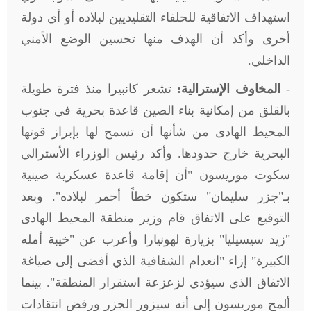
استهداف الاتفاقية للحلفاء التقليديين لبلاده أو أي دولة
أخرى وأكد أن الهدف منها تحسين الوضع الأمني
الداخلي.
-
المخاوف الإسترالية:
تشعر كانبيرا منذ فترة طويلة
بالقلق من إمكانية بناء الصين قاعدة بحرية في جنوب
المحيط الهادى من شأنها أن تسمح لها بإبراز قوتها
البحرية خارج حدودها. وأكد رئيس الوزراء الأسترالي
سكوت موريسون "أن إقامة قاعدة عسكرية صينية
بـ"جزر سليمان" ستكون خطاً أحمر لبلاده". وبعد
التوقيع على الاتفاق قام وزير منطقة المحيط الهادى
"زيد سيسيليا" بزيارة لهونيارا وأعرب عن "خيبة أمله
الكبيرة" إزاء "انعدام الشفافية الذي أفضى إلى صياغة
الاتفاق الذي سيؤدي لزعزعة استقرار المنطقة". بينما
ألمح موريسون إلى أنه سيزور الجزر ورفض انتقادات