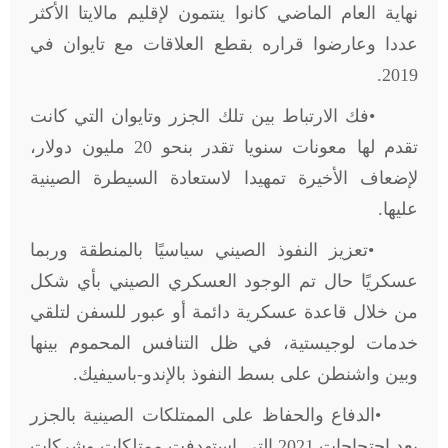
نهاية العام الماضي كانوا ينتمون لإقليم مالايتا الأكثر
عددا وعارضوا قراره بقطع العلاقات مع تايوان في
.
2019
•
فك الارتباط بين تلك الجزر وتايوان التي كانت
تقدم لها معونات سنويا تقدر بنحو 20 مليون دولار،
لإضعاف الأخيرة تمهيدا لاستعادة السيطرة الصينية
عليها.
•
تعزيز النفوذ الصيني سياسيًا بالمنطقة وربما
عسكريًا حال تم الوجود العسكري الصيني بأي شكل
من خلال قاعدة عسكرية دائمة أو عبور للسفن لتلقي
خدمات لوجيستية، في ظل التنافس المحموم بينها
وبين واشنطن على بسط النفوذ بالإندو-باسيفيك.
•
الدفاع والحفاظ على الممتلكات الصينية بالجزر
بعد احتجاجات 2021 التي استهدفت ممتلكات وشركات