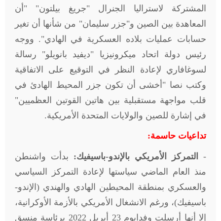
المشتركة لاستراليا الجنرال "جريغ بيلتون" "أن
المعاهدة بين الصين و"جزر سليمان" من شأنها أن تغير
حسابات عمليات بلاده العسكرية في الهادي". ووجه
رئيس دولة اتحاد ميكرونيزيا "ديفيد بانويلو" رسالة
لسوغافاري لإعادة النظر في التوقيع على الاتفاقية
وكتب نصا "أخشى أن تكون جزر المحيط الهادئ في
قلب مواجهة مستقبلية بين هاتين القوتين العظميين"
في إشارة للصين والولايات المتحدة الأمريكية
.
تداعيات حاسمة
:
-
التمركز الأمريكي بالإندو-باسيفيك:
بدأت واشنطن
منذ العام الماضي سياستها لإعادة التمركز السياسي
والعسكري بمنطقة المحيطين الهادي والهندي (الإندو-
باسيفيك)، ورغم الانشغال الأمريكي بالأزمة الأوكرانية،
إلا أنها أرسلت وفدايوم 23 أبريل 2022 برئاسة منسق