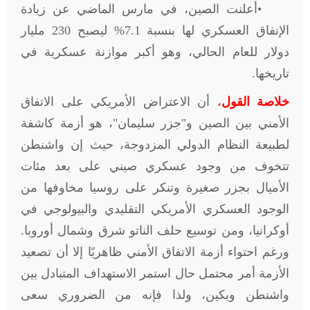
•
أعلنت الصين، في مارس الماضي عن زيادة
الإنفاق العسكري لها بنسبة 7.1% ليصبح 230 مليار
دولار للعام الحالي، وهو أكبر موازنة عسكرية في
تاريخها
.
خلاصة القول
،
أن الاعتراض الأمريكي على الاتفاق
الأمني بين الصين و"جزر سليمان"، هو أزمة كاشفة
لطبيعة النظام الدولي المزدوجة، حيث إن واشنطن
تتخوف من وجود عسكري صيني على بعد مئات
الأميال بجزر صغيرة وتنكر على روسيا مخاوفها من
الوجود العسكري الأمريكي التقليدي والبيولوجي في
أوكرانيا، ومن توسيع حلف الناتو شرق وشمال أوروبا.
ورغم احتواء أزمة الاتفاق الأمني ظاهريًا إلا أن تصعيد
الأزمة أمر محتمل حال استمر الاستهداف المتبادل بين
واشنطن وبكين، ولذا فإنه من الضروري سعى