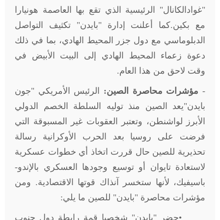
"غوادالكانال" الرئيسية الذي تقع بها العاصمة هونيارا
مع بكين.كما أعلنت إدارة "بايدن" تكثيف التواصل
الدبلوماسي مع دول جزر المحيط الهادي، بما في ذلك
دعوة زعماء المحيط الهادي إلى البيت الأبيض في
وقت لاحق من هذا العام
.
-
مؤشرات محاصرة الصين:
الرئيس الأمريكي "جون
بايدن"يعد الصين منذ توليه السلطة الخصم الدولي
الأبرز لواشنطن، وتعتبر العقوبات غير المسبوقة التي
فرضت على روسيا بعد الحرب الأوكرانية رسالة
تحذيرية للصين حال قررت اتخاذ أي خطوات عسكرية
لاستعادة تايوان أو توسيع وجودها العسكري بالإندو-
باسيفيك، لأنها ستخسر آنذاك قوتها الاقتصادية. ومن
مؤشرات محاصرة "بايدن" للصين ما يلي
:
•
حضر "بايدن" شخصيا قمة رابطة دول جنوب