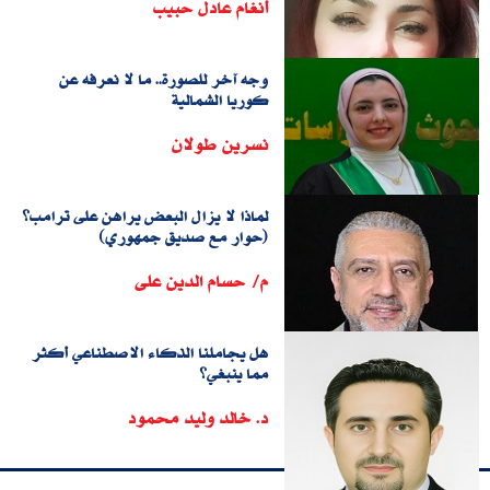
أنغام عادل حبيب
وجه آخر للصورة.. ما لا نعرفه عن
كوريا الشمالية
نسرين طولان
لماذا لا يزال البعض يراهن على ترامب؟
(حوار مع صديق جمهوري)
م/ حسام الدين على
هل يجاملنا الذكاء الاصطناعي أكثر
مما ينبغي؟
د. خالد وليد محمود