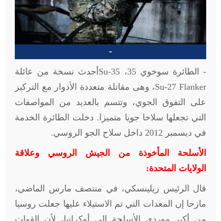
-
- الطائرة سوخوي 35،
Su-35
أحدث نسخة من عائلة
Su-27 Flanker
، وهى مقاتلة متعددة الأدوار مع التركيز
على التفوق الجوي، وتتسم بالعديد من المواصفات
التي تجعلها سلاحا جويا متميزا. دخلت الطائرة الخدمة
في ديسمبر 2012 داخل سلاح الجو الروسي.
الأسلحة المأخوذة من الجيش الروسي وعلاقة
الولايات المتحدة:
قال الرئيس زيلينسكي، في منتصف مارس الماضي،
مازحا إن المعدات التي تم الاستيلاء عليها جعلت روسيا
من أكبر موردي الأسلحة إلى أوكرانيا، لأن القوات