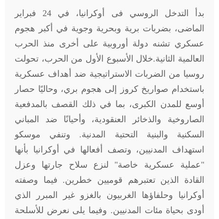
بدأ التدخل الروسي فى أوكرانيا، في 24 فبراير
الماضى، بضربات برية وبحرية وجوية في أكبر هجوم
عسكري تشنه دولة أوروبية على أخرى منذ الحرب
العالمية الثانية.خلال الأسبوع الأول من الحرب، تحولت
روسيا من الضربات الاستراتيجية ضد أهداف عسكرية
باستخدام صواريخ كروز إلى هجوم بري، وحاليًا حصار
أوسع للمدن الكبرى، بما في ذلك القصف بالمدفعية
الصاروخية والذخائر العنقودية، وأحيانًا ضد المباني
السكنية والبنية التحتية المدنية. وتنفي موسكو
استهداف المدنيين، وتصف أفعالها في أوكرانيا بأنها
"عملية عسكرية خاصة" لنزع سلاح جارتها وعزل
القادة الذين تعتبرهم قوميين خطرين. فيما وصفته
أوكرانيا وحلفاؤها الغربيون بالغزو غير المبرر الذي
أودى بحياة مئات المدنيين. وفيما يلى نعرض للأسلحة