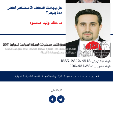
هل يجاملنا الذكاء الاصطناعي أكثر
مما ينبغي؟
د. خالد وليد محمود
الرقم الإلكترونى: ISSN: 2812-5818
الرقم الضريبى: 287-534-100
تحليلات
دراسات
من المجلة
للاشتراك بالمجلة
أنشطة السياسة الدولية
تابعنا على