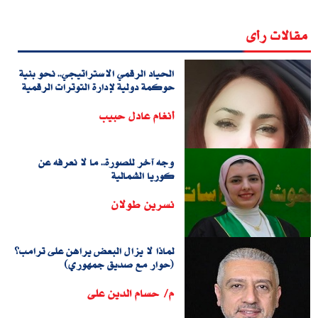
مقالات رأى
الحياد الرقمي الاستراتيجي.. نحو بنية
حوكمة دولية لإدارة التوترات الرقمية
أنغام عادل حبيب
وجه آخر للصورة.. ما لا نعرفه عن
كوريا الشمالية
نسرين طولان
لماذا لا يزال البعض يراهن على ترامب؟
(حوار مع صديق جمهوري)
م/ حسام الدين على