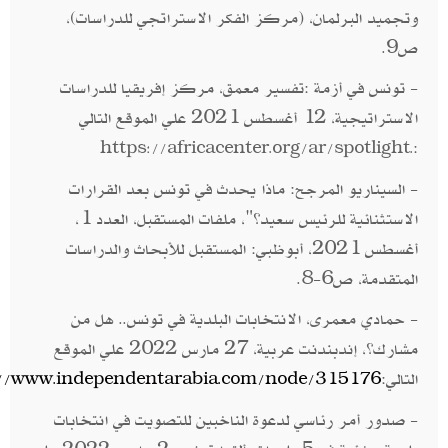
وتجميد البرلمان، (مركز الفكر الاستراتجي للدراسات)،
ص9.
- تونس في أزمة :تفسير معمق، مركز إفريقيا للدراسات
الاستراتيجية، 12 أغسطس 2021 علي الموقع التالي
:
https://africacenter.org/ar/spotlight.
- السيناريو المرجح: ماذا يحدث في تونس بعد القرارات
الاستثنائية للرئيس سعيد؟"، ملفات المستقبل، العدد 1،
أغسطس 2021، أبوظبي: المستقبل للأبحاث والدراسات
المتقدمة، ص6-8.
- حمادي معمرى، الانتخابات البلدية في تونس.. هل من
مشارك؟، إندبندنت عربية، 27 مارس 2022 علي الموقع
التالي:
://www.independentarabia.com/node/315176
- صدور أمر رئاسي لدعوة الناخبين للتصويت في انتخابات