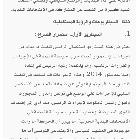
الأقل- علي أداء البلديات والوضع السياسي، وبالتالي امتنعت
نسبة كبيرة من الشعب عن المشاركة في الانتخابات البلدية.
ثالثا- السيناريوهات والرؤية المستقبلية:
1.
السيناريو الأول.. استمرار الصراع :
يفترض هذا السيناريو استكمال الرئيس تنفيذ ما بدأه من
إجراءات، واستمرار تعنت حزب حركة النهضة فى الإجراءات
والقرارات الرئاسية. و
ما يدعمه:
رغبة الرئيس في إعادة
إصلاحدستور 2014، وهذه الإجراءات قد تساعد في تنفيذ
ذلك، وبحث المجتمع الدولي عن ضمانات تحد من الانعكاس
السلبي للإجراءات علي الوضع في تونس والدول المجاورة،
وقبول رئيس الحكومة لإجراءات الرئيس، مما أدي إلي إضعاف
القوى المعارضة، ومشاركة حزب حركة النهضة في
الانتخابات البلدية الجزئية، ما يبرز أن الحركة ما زالت
موجودة في المشهد السياسى والاجتماعي التونسي.
أما ما