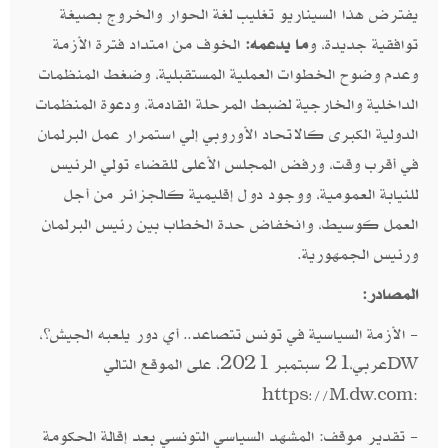
يفترض هذا السيناريو تغليب لغة الحوار والخروج بصيغة
توافقية جديدة، و
ما يدعمه:
الخوف من امتداد فترة الأزمة
وعدم وضوح الخطوات العملية المستقبلية، وضغط المنظمات
الداخلية والخارجية لضبط المرحلة القادمة، ودعوة المنظمات
الدولية الكبرى كالاتحاد الأوروبي إلي استمرار عمل البرلمان
في أقرب وقت، ورفض المجلس الأعلى للقضاء تولي الرئيس
للنيابة العمومية، ووجود دول إقليمية كالجزائر من أجل
العمل كوسيط، وانخفاض حدة الخطاب بين رئيس البرلمان
ورئيس الجمهورية.
المصادر:
- الأزمة السياسية في تونس تتصاعد.. أي دور يلعبه الجيش؟،
عربي،21 سبتمبر 2021، على الموقع التالي
DW
:
https://M.dw.com
- تقدير موقف: المشهد السياسي التونسي بعد إقالة الحكومة