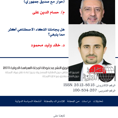
(حوار مع صديق جمهوري)
م/ حسام الدين على
هل يجاملنا الذكاء الاصطناعي أكثر
مما ينبغي؟
د. خالد وليد محمود
الرقم الإلكترونى: ISSN: 2812-5818
الرقم الضريبى: 287-534-100
تحليلات
دراسات
من المجلة
للاشتراك بالمجلة
أنشطة السياسة الدولية
تابعنا على