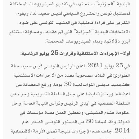
البلدية "الجزئية"، سنجتهد في تقديم السيناريوهات المختلفة
لمستقبل تونس والمشروع السياسي لقيس سعيد. لذا، ويقوم
التقرير على قراءة تحليلية في المشهد التونسي على ضوء
الانتخابات البلدية "الجزئية" التي تم عقدها، ومحاولة استنتاج
أبرز دلالاتها، وبناء السيناريوهات المحتملة.
أولا- الإجراءات الاستثنائية وقرارات 25 يوليو الرئاسية:
في 25 يوليو 2021، أعلن الرئيس التونسي قيس سعيد حالة
الطوارئ في البلاد مصحوبة بعدد من الاجراءات الاستثنائية
كتجميد مجلس النواب لمدة 30 يوما، ورفع الحصانة عن
أعضائه، وركزت أيضا علي جعل السلطة التشريعية وجزء من
السلطة القضائية في أيدي الرئيس وترأس النيابة العامة، وحل
حكومة هشام المشيشى، وتعطيل العمل بعدة مؤسسات في
الدولة، وفقا للمادة 80 من الدستور التونسي الصادر عام
2014. جاءت هذه الإجراءات نتيجة تعمق الأزمة الاقتصادية