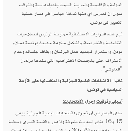
الدولية والإقليمية والعربية اتسمت بالدبلوماسية والترقب
بدون أن تمارس أي منها تدخلا مباشرا في مسار عملية
التغيير فى تونس.
تبع هذه القرارات الاستثنائية ممارسة الرئيس للصلاحيات
التنفيذية والتشريعية، وتشكيل حكومة جديدة برئاسة نجلاء
بودن، واستمرار تجميد عمل البرلمان وإيقاف جلساته وعدم
الاعتراف حتى بالجلسات الافتراضية التي عقدها برلمان
"الغنوشي".
ثانيا- الانتخابات البلدية الجزئية وانعكاساتها على الأزمة
السياسية في تونس:
أسباب وتوقيت إجراء الانتخابات:
كان المفترض أن تجرى الانتخابات البلدية الجزئية يومى
15 و16 يناير لبلديات طبرقة وأزمور والقلعة الكبرى وساقية
الزيت، وأيضا يوم 29 و30 من الشهر نفسه تجري انتخابات