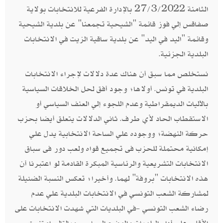
الثامنة 27/3/2022 بالإدارة الفرعية للانتخابات بولاية
صفاقس إلي فوز قائمة "الشيحية تجمعنا" عن بلدية الشيحية
وقائمة "اليد في اليد" عن بلدية ساقية الزيت في الانتخابات
البلدية الجزئية.
نستخلص مما سبق أن هناك عدة دلالات لإجراء الانتخابات
البلدية في تونس. أولاها؛ وجود أفق لحل الخلاقات السياسية
بالآليات الديمقراطية وعدم اللجوء إلي العنف السياسي أو
الاستقطاب الحاد لأي طرف. ثاني الدلالات يتعلق أيضا بحزب
حركة النهضة؛ ووجوده علي الساحة الانتخابية يدل علي
إمكانية محتملة للحزب فى تجميع قواه ولعب دور فى سباق
الانتخابات التشريعية والرئاسية المبكرة القادمة لو اعتبرنا أن
هذه الانتخابات "بروفة" لهما. وأخيرا؛ تعكس النسبة الضئيلة
لمشاركة الشعب التونسي في الانتخابات البلدية علي عدم
رضاء الشعب التونسي -في البلديات التي شهدت الانتخابات على