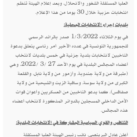
العليا المستقلة الشغور والانحلال، وبعد إعلام الهيئة تنظم
انتخابات حزبية خلال 30 يوما من هذا الإعلام.
بلديات إجراء الانتخابات المحلية:
في يوم الثلاثاء 1/3/2022 صدر بالرائد الرسمي
للجمهورية التونسية في عدده الأخير أمر رئاسي يتعلق بدعوة
الناخبين لانتخابات بلدية جزئية في خمس بلديات لانتخاب
أعضاء المجالس البلدية في يوم الأحد 27 /3 /2022، وهي
(طبرقة من ولاية جندوبة، وأزمور من ولاية نابل، والقلعة
الكبرى من ولاية سوسة، وساقية الزيت والشيحية من ولاية
صفاقس)، كما يدعو الناخبين من العسكريين وأعوان قوات
الأمن الداخلي المسجلين بالدوائر المذكورة لانتخاب أعضاء
هذه المجالس.
التنافس والقوي السياسية المشاركة في الانتخابات البلدية:
أعلن عادل البرينصي، نائب رئيس الهيئة العليا المستقلة