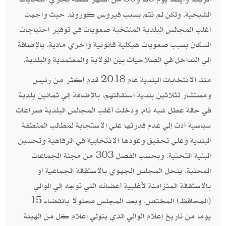
الشيحية، ولكن لم تتم بسبب فيروس كورونا، حيث واجهت
أغلب المجالس البلدية المنتخبة صعوبات في توفير احتياجات
السكان بسبب صعوبات هيكلية قانونية وأخري مادية، بالإضافة
إلي التداخل في الصلاحيات بين الولاية والمعتمدية والبلدية.
منذ الانتخابات البلدية عام 2018 قدم أكثر من رئيس
ومستشار لثلاثين بلدية استقالتهم، بالإضافة إلي ثمانين بلدية
في حالة عطل شبه تام، ودخلت أغلب المجالس البلدية صراعات
سياسية أدت إلي عدم قدرتها علي الاستجابة لمطالب المنطقة
البلدية وعلي تحقيق وعودها الانتخابية في الرفاهية وتحسين
البنية التحتية. وبحسب الفصل 303 من مجلة الجماعات
المحلية، ينحل المجلس الجهوي بالاستقالة الجماعية أو
بالاستقالة المتزامنة لأغلبية أعضائه التي توجه إلي الوالي
(المحافظ) المختص، ويعد المجلس محلولا بانقضاء 15
يوما من تاريخ إعلام الوالي الذي يتولي إعلام كل من الهيئة