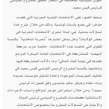
القوى السياسية المختلفة في انتظار تحقق المشروع السياسي
للرئيس قيس سعيد.
نسلط الضوء على الانتخابات البلدية الجزئية التي عقدت
مؤخرا في بضع بلديات تونسية، وذلك من خلال طرح عدة
تساؤلات بحثية، هي: لماذا تجرى الانتخابات الجزئية في
بعض الولايات؟ وهل يمكن اعتبارها "تجربة انتخابية" بالنسبة
للقوى التي خاضت هذه الانتخابات -خاصة حزب حركة
النهضة- للمشاركة في الانتخابات العامة المبكرة المزمع
عقدها في نهاية العام الحالي؟ وما دلالات المشاركة فيها
ونتائجها بالنسبة لمشروع الرئيس التونسي قيس سعيد في
تفكيك المؤسسات الموجودة وإعادة تشكيل مؤسسات جديدة
وبناء نظام وهيكل حكم جديدين وفق تصورات الرئيس
سعيد؟. ومن خلال استعراض موجز لدوافع وأسباب الإجراءات
الاستثنائية كمقدمات للمشروع السياسي لرئيس الدولة،
والإجابة عن التساؤلات المطروحة بخصوص الانتخابات