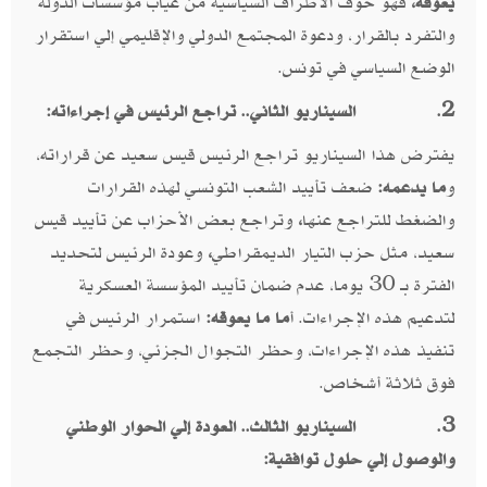
يعوقه،
فهو خوف الأطراف السياسية من غياب مؤسسات الدولة
والتفرد بالقرار، ودعوة المجتمع الدولي والإقليمي إلي استقرار
الوضع السياسي في تونس.
2.
السيناريو الثاني.. تراجع الرئيس في إجراءاته:
يفترض هذا السيناريو تراجع الرئيس قيس سعيد عن قراراته،
و
ما يدعمه:
ضعف تأييد الشعب التونسي لهذه القرارات
والضغط للتراجع عنها
،
وتراجع بعض الأحزاب عن تأييد قيس
سعيد، مثل حزب التيار الديمقراطي
،
وعودة الرئيس لتحديد
الفترة بـ 30 يوما، عدم ضمان تأييد المؤسسة العسكرية
لتدعيم هذه الإجراءات. أ
ما ما يعوقه:
استمرار الرئيس في
تنفيذ هذه الإجراءات، وحظر التجوال الجزئي، وحظر التجمع
فوق ثلاثة أشخاص.
3.
السيناريو الثالث.. العودة إلي الحوار الوطني
والوصول إلي حلول توافقية: