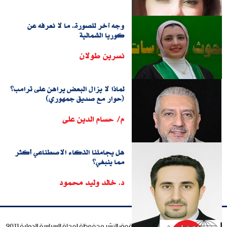
وجه آخر للصورة.. ما لا نعرفه عن
كوريا الشمالية
نسرين طولان
لماذا لا يزال البعض يراهن على ترامب؟
(حوار مع صديق جمهوري)
م/ حسام الدين على
هل يجاملنا الذكاء الاصطناعي أكثر
مما ينبغي؟
د. خالد وليد محمود