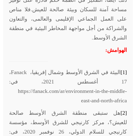
ذلك أيضاً، التفكير في أنظمة حكم قادرة على توفير
مساحة آمنة للسكان وبيئة صالحة للعيش.فلا مناص
على العمل الجماعي الإقليمى والعالمى، والتعاون
والشراكة من أجل مواجهة المخاطر البيئية في منطقة
الشرق الأوسط.
الهوامش:
[1]
البيئة في الشرق الأوسط وشمال إفريقيا،
Fanack
،
17 أغسطس 2021، في:
https://fanack.com/ar/environment-in-the-middle-
east-and-north-africa
[2]
هل ستبقى منطقة الشرق الأوسط صالحة
للعيش؟، مركز كارنيجي للشرق الأوسط، مؤسسة
كارنيجي للسلام الدولي، 26 نوفمبر 2020، فى: