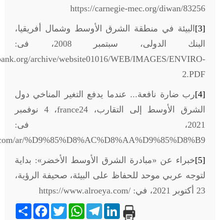
https://carnegie-mec.org/diwan/83256
[3]
البيئة في منطقة الشرق الأوسط وشمال أفريقيا،
البنك الدولى، سبتمبر 2008، فى:
ldbank.org/archive/website01016/WEB/IMAGES/ENVIRO-
2.PDF
[4]
رب ضارة نافعة... عندما يدفع التغير المناخي دول
الشرق الأوسط إلى التقارب،
france24
، 4 نوفمبر
2021، فى:
ce24.com/ar/%D9%85%D8%AC%D8%AA%D9%85%D8%B9
[5]
خبراء عن «مبادرة الشرق الأوسط الأخضر»: بداية
لتوجه عربي موحد للحفاظ على البيئة، صحيفة الرؤية،
23 أكتوبر 2021، في:
https://www.alroeya.com/
Share
Facebook
Twitter
WhatsApp
Telegram
LinkedIn