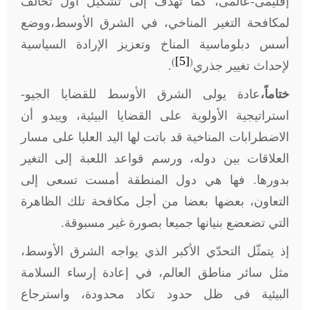
إقليمى-عالمى، كما تهدف إلى تشكيل أول تحالف
لمكافحة التغير المناخي، في الشرق الأوسط،ووضع
أسس دبلوماسية المناخ وتعزيز الإرادة السياسية
[5]
)
(
لإحداث تغيير جذري
.
ختاماً،
عادة يولى الشرق الأوسط للقضايا الجيو-
استراتيجية الأولوية على القضايا البيئية، ويبدو أن
الاضطرابات المناخية قد باتت لها اليد العليا على مسار
العلاقات بين دوله، ورسم قواعد اللعبة إلى التغير
بدورها. فها هي دول المنطقة أمست تسعى إلى
التعاون، بعضها بعضا من أجل مكافحة تلك الظاهرة
التي تضعضع بنيانها جميعا بصورة غير مسبوقة.
إذ يتمثّل التحدّي الأكبر الذي يواجه الشرق الأوسط،
مثل سائر مناطق العالم، في إعادة إرساء السلامة
البيئية فى ظل حدود تكاد محدودة، واسترجاع