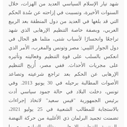
شهد تيار الإسلام السياسي العديد من الهزات، خلال
السنوات الأخيرة، وتسببت في إزاحته عن سُدة الحكم
التي قد بلغها في العديد من دول المنطقة بعد الربيع
العربي، وبصفة خاصة التنظيم الإرهابى الذي شهد
تراجعًا وانحسارًا لأسباب شتى، مثلما هو الحال في
دول الجوار الليبي: مصر وتونس والمغرب، الأمر الذي
انعكس بالسلب على قوة التنظيم وفعاليته وتأثيره
على مجريات الأحداث. ففي مصر، أُزيح التنظيم
الإرهابى عن الحكم بعد تراجع شرعيته وتصاعد
الأصوات المطالبة برحيله في 30 يونيو 2013. وفي
تونس، دخلت البلاد في حالة جمود سياسي أدت
برئيس الجمهورية "قيس سعيد" لاتخاذ إجراءات
بالاستجابة للمطالب الشعبية في 25 يوليو 2021،
تضمنت تجميد البرلمان ذي الأغلبية من حركة النهضة
-المنتمية للتنظيم الإرهابى- وذلك بالتوازي مع ما