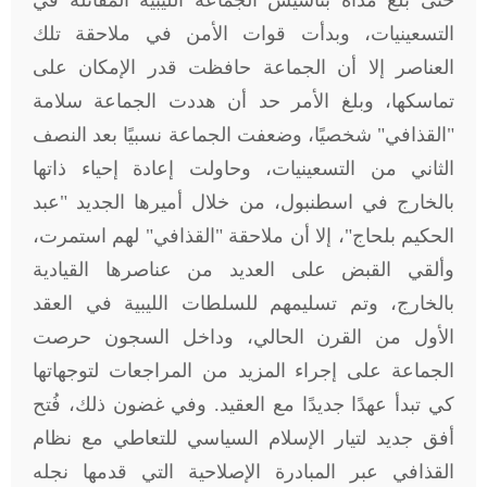
حتى بلغ مداه بتأسيس الجماعة الليبية المقاتلة في
التسعينيات، وبدأت قوات الأمن في ملاحقة تلك
العناصر إلا أن الجماعة حافظت قدر الإمكان على
تماسكها، وبلغ الأمر حد أن هددت الجماعة سلامة
"القذافي" شخصيًا، وضعفت الجماعة نسبيًا بعد النصف
الثاني من التسعينيات، وحاولت إعادة إحياء ذاتها
بالخارج في اسطنبول، من خلال أميرها الجديد "عبد
الحكيم بلحاج"، إلا أن ملاحقة "القذافي" لهم استمرت،
وألقي القبض على العديد من عناصرها القيادية
بالخارج، وتم تسليمهم للسلطات الليبية في العقد
الأول من القرن الحالي، وداخل السجون حرصت
الجماعة على إجراء المزيد من المراجعات لتوجهاتها
كي تبدأ عهدًا جديدًا مع العقيد. وفي غضون ذلك، فُتح
أفق جديد لتيار الإسلام السياسي للتعاطي مع نظام
القذافي عبر المبادرة الإصلاحية التي قدمها نجله