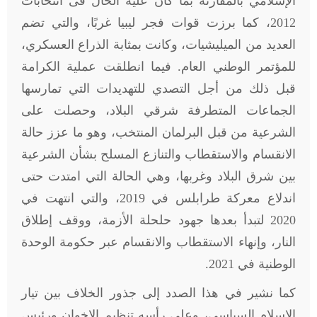
الإسلامي بالمقارنة بما كان عليه الحال فى انتخابات
2012، كما برزت قوات فجر ليبيا غربًا، والتي تضم
العديد من الميليشيات، وكانت بمثابة الذراع العسكري،
للمؤتمر الوطني العام. فيما انطلقت عملية الكرامة
قبل ذلك من أجل التصدي للتهديدات التي تمارسها
الجماعات المتطرفة شرقي البلاد، وحصلت على
الشرعية من قبل البرلمان المنتخب، وهو ما عزز حالة
الانقسام والاستقطاب والتنازع المسلح بشأن الشرعية
بين شرق البلاد وغربها، وهي الحالة التي امتدت حتى
اندلاع معركة طرابلس في 2019، والتي انتهت في
2020 لتبدأ بعدها جهود حلحلة الأزمة، ووقف إطلاق
النار، وإنهاء الاستقطاب والانقسام عبر حكومة الوحدة
الوطنية في 2021.
كما نشير في هذا الصدد إلى جذور الخلاف بين تيار
الإسلام السياسي، وعلى رأسه تنظيم الإخوان ورئيس