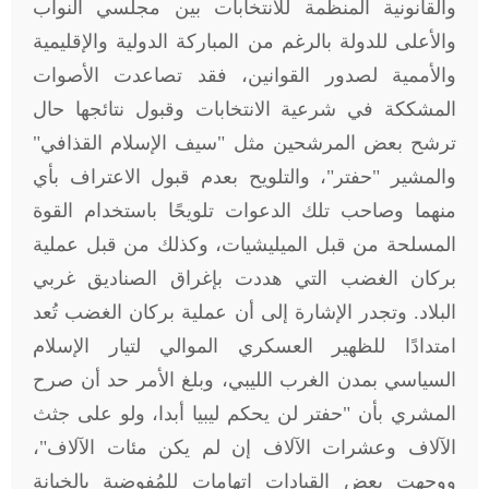
والقانونية المنظمة للانتخابات بين مجلسي النواب
والأعلى للدولة بالرغم من المباركة الدولية والإقليمية
والأممية لصدور القوانين، فقد تصاعدت الأصوات
المشككة في شرعية الانتخابات وقبول نتائجها حال
ترشح بعض المرشحين مثل "سيف الإسلام القذافي"
والمشير "حفتر"، والتلويح بعدم قبول الاعتراف بأي
منهما وصاحب تلك الدعوات تلويحًا باستخدام القوة
المسلحة من قبل الميليشيات، وكذلك من قبل عملية
بركان الغضب التي هددت بإغراق الصناديق غربي
البلاد. وتجدر الإشارة إلى أن عملية بركان الغضب تُعد
امتدادًا للظهير العسكري الموالي لتيار الإسلام
السياسي بمدن الغرب الليبي، وبلغ الأمر حد أن صرح
المشري بأن "حفتر لن يحكم ليبيا أبدا، ولو على جثث
الآلاف وعشرات الآلاف إن لم يكن مئات الآلاف"،
ووجهت بعض القيادات اتهامات للمُفوضية بالخيانة