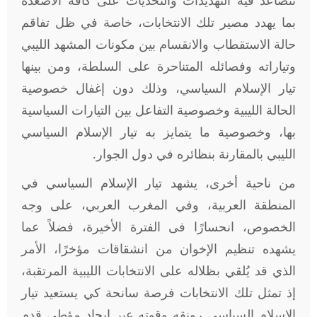
تتصاعد فيه التهديدات والتحديات على كافة اﻷصعدة
بما يهدد مصير تلك الانتخابات، خاصة في ظل تفاقم
حالة الاستقطاب والانقسام بين مكونات المشهد الليبي
وتياراته وفصائله المتناحرة على السلطة، ومن بينها
تيار اﻹسلام السياسي، وذلك دون إغفال خصوصية
الحالة الليبية وخصوصية التفاعل بين التيارات السياسية
بها، وخصوصية ما يتمايز به تيار اﻹسلام السياسي
الليبي بالمقارنة بنظائره في دول الجوار.
من ناحية أخرى، يشهد تيار اﻹسلام السياسي في
المنطقة العربية، وفي المغرب العربي، على وجه
الخصوص، انحسارًا فى الفترة الأخيرة، فضلاً عما
يشهده تنظيم اﻹخوان من انشقاقات مؤخرًا، اﻷمر
الذي قد يُلقي بظلاله على الانتخابات الليبية المرتقبة،
إذ تمثل تلك الانتخابات فرصة سانحة كي يستعيد تيار
اﻹسلام السياسي رونقه وقوته عبر إيجاد مؤطى قدم