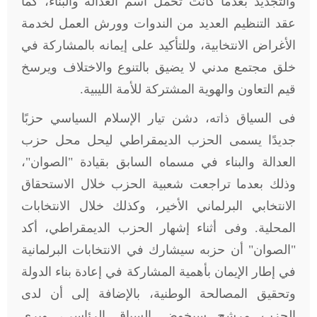
والتجديد بعدما كانت تحمل اسم العدالة والبناء، كما
عقد التنظيم العديد من الندوات وورش العمل لخدمة
الأغراض الانتخابية، وللتأكيد على إيمانه بالمشاركة في
خلق مجتمع مدني لا يضيق بالتنوع والاختلاف ويرسخ
قيم التعاون والهوية المشتركة للأمة الليبية.
فى السياق ذاته، دشن تيار الإسلام السياسي حزبًا
جديدًا يسمى الحزب الديمقراطي ليحل محل حزب
العدالة والبناء في مسماه السابق بقيادة "الصوان"،
وذلك بعدما تراجعت شعبية الحزب خلال الاستحقاق
الانتخابي البرلماني الأخير، وكذلك خلال الانتخابات
المحلية. وفى أثناء إشهار الحزب الديمقراطي، أكد
"الصوان" أن حزبه سيشارك في الانتخابات البرلمانية
في إطار الإيمان بأهمية المشاركة في إعادة بناء الدولة
وتحقيق المصالحة الوطنية، بالإضافة إلى أن لدى
الحزب مرشح سيخوض السباق الرئاسي، ويرى