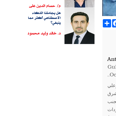
م/ حسام الدين على
هل يجاملنا الذكاء
الاصطناعي أكثر مما
Sh
ينبغي؟
د. خالد وليد محمود
An
Gul
,Oc
وعلي
لشرق
جنب
ردات