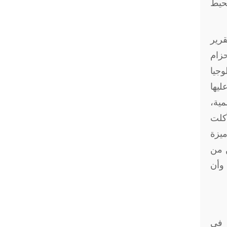
محيط
قرير
حزام
وجيا
ليها
مية،
آكلت
ميزة
ن من
 وأن
 في