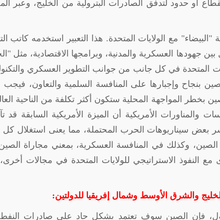
طاع أو حدود لتدفق الصادرات البترولية من الخليج، وعبر ال
لبيضاء" مع الولايات المتحدة. هذا التعبير استخدمه كاتب الت
بين جهودها العسكرية والمدنية، وبرامجها الاقتصادية، مثل "ال
يات المتحدة في كل جانب من جوانب التطوير العسكري والتكنول
الصين بنجاح وإجبارها على المنافسة السلمية والتعاون، فيجب ع
ن بخطر المواجهة المحلية ستكون أكثر تكلفة من الناحية العال
 والمناورات الأمريكية أن الميزة الأمريكية السابقة قد ت
سر بعض سيناريوهات الحرب المحتملة، مما يعنى استغلال كل 
 الصين، وكذلك في المنافسة العسكرية، بمعني مجاراة الصي
ع النفوذ الاستراتيجي للولايات المتحدة في مجالات أخرى،
لخليج والشرق الأوسط وشمال إفريقيا للدولتين:
بترول، فإن الصين سوف تعتمد بشكل حاد على صادرات النفط