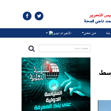
يس التحرير
مد ناجى قمحة
نا
من نحن
الاهرام ابدو
وسط