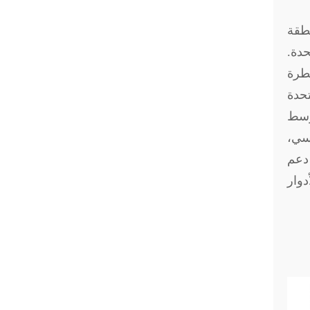
طقة
حدة.
يطرة
تحدة
أوسط
سي،
 دعم
دوار