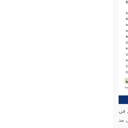
ن في
ى مد