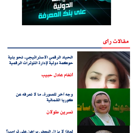
مقالات رأى
الحياد الرقمي الاستراتيجي.. نحو بنية
حوكمة دولية لإدارة التوترات الرقمية
أنغام عادل حبيب
وجه آخر للصورة.. ما لا نعرفه عن
كوريا الشمالية
نسرين طولان
لماذا لا يزال البعض يراهن على ترامب؟