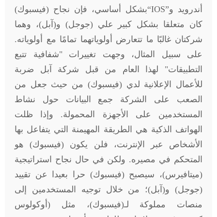
أندرويد و
“IOS”
بشكل أساسي، فإن نجاح (فيسبوك)
كان متعلقا بشكل كبير علي (جوجل) و(آبل)، وهما
شركتان غالبًا ما تتعارض أولوياتهما تمامًا مع أولوياته.
على سبيل المثال، وجهت تغييرات "شفافية تتبع
التطبيقات" لهذا العام من قبل شركة آبل ضربة
للأعمال الإعلانية لدي (فيسبوك) من حيث جعل من
الصعب على الشركة جمع البيانات حول نشاط
المستخدمين على الأجهزة المحمولة. وإذا ظلت
الهواتف الذكية هي الطريقة المهيمنة التي يتفاعل بها
الأشخاص عبر الإنترنت، فلن يكون (فيسبوك) هو
المتحكم في مصيره. ولكن في حال نجاح استراتيجية
(ميتافيرس)، سيصبح (فيسبوك) حرا بعيدا عن تقييد
(جوجل) و(آبل)؛ من خلال توجيه المستخدمين إلى
منصات مملوكة لـ(فيسبوك)، مثل (أوكولوس