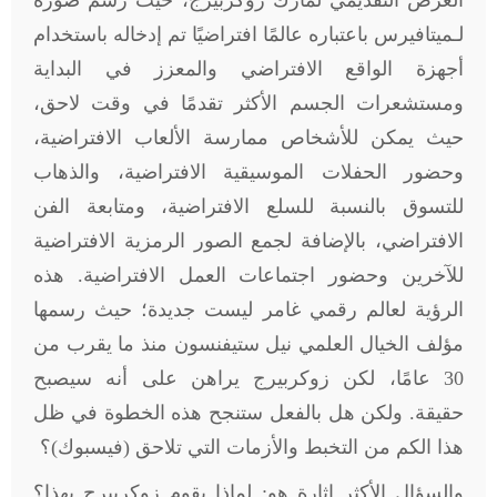
العرض التقديمي لمارك زوكربيرج، حيث رسم صورة
لـميتافيرس باعتباره عالمًا افتراضيًا تم إدخاله باستخدام
أجهزة الواقع الافتراضي والمعزز في البداية
ومستشعرات الجسم الأكثر تقدمًا في وقت لاحق،
حيث يمكن للأشخاص ممارسة الألعاب الافتراضية،
وحضور الحفلات الموسيقية الافتراضية، والذهاب
للتسوق بالنسبة للسلع الافتراضية، ومتابعة الفن
الافتراضي، بالإضافة لجمع الصور الرمزية الافتراضية
للآخرين وحضور اجتماعات العمل الافتراضية. هذه
الرؤية لعالم رقمي غامر ليست جديدة؛ حيث رسمها
مؤلف الخيال العلمي نيل ستيفنسون منذ ما يقرب من
30 عامًا، لكن زوكربيرج يراهن على أنه سيصبح
حقيقة. ولكن هل بالفعل ستنجح هذه الخطوة في ظل
هذا الكم من التخبط والأزمات التي تلاحق (فيسبوك)؟
والسؤال الأكثر إثارة هو: لماذا يقوم زوكربيرج بهذا؟