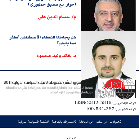
(حوار مع صديق جمهوري)
م/ حسام الدين على
هل يجاملنا الذكاء الاصطناعي أكثر
مما ينبغي؟
د. خالد وليد محمود
الرقم الإلكترونى: ISSN: 2812-5818
الرقم الضريبى: 287-534-100
تحليلات
دراسات
من المجلة
للاشتراك بالمجلة
أنشطة السياسة الدولية
تابعنا على