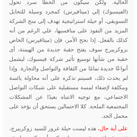
الحالية. ولكن سيكون من الخطأ سرد تحول
(الفيسبوك) إلي (ميتافيرس) كمجرد وسيلة للتحايل
التسويقي، أو حيلة استراتيجية تهدف إلى منح الشركة
المزيد من النفوذ على منافسيها، علي الرغم من أنه
كذلك بالفعل. إذا نجح الأمر، فإن (ميتافيرس) الخاص
بزوكربيرج سوف يفتح حقبة جديدة من الهيمنة، أى
حقبة من شأنها توسيع تأثير شركة فيسبوك، ليشمل
أنواعًا جديدة تمامًا من الثقافة والتواصل والتجارة. وإذا
لم يحدث ذلك، فسيتم تذكره على أنه محاولة يائسة
ومكلفة لإضفاء لمسة مستقبلية على شبكات التواصل
الاجتماعي، مع توجيه الانتباه بعيدًا عن المشكلات
المجتمعية الملحة. كلا الاحتمالين يستحق أن يؤخذ على
محمل الجد.
على أية حال،
هذه ليست حيلة غرور للسيد زوكربيرج،