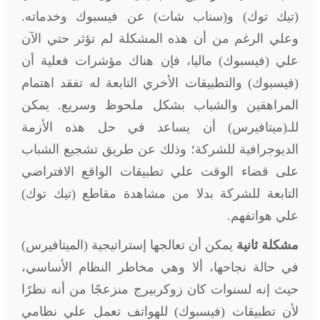
(تيك توك) و(سناب شات) عن فيسبوك وخدماته.
وعلي الرغم من أن هذه المشكلة لم تؤثر حتي الآن
علي (فيسبوك) ماليا، فإن هناك مؤشرات فعلية أن
(فيسبوك) والتطبيقات الأخري التابعة له تفقد اهتمام
المراهقين والشباب بشكل ملحوظ وسريع. يمكن
للـ(ميتافيرس) أن يساعد في حل هذه الأزمة
الديوجرافية للشركة؛ وذلك عن طريق تشجيع الشباب
على قضاء الوقت علي تطبيقات الواقع الافتراضي
التابعة للشركة بدلا من مشاهدة مقاطع (تيك توك)
علي هواتفهم.
مشكلة ثانية
يمكن أن تعالجها إستراتيجية (الميتافيرس)
في حالة نجاحها، ألا وهي مخاطر النظام الأساسي،
حيث إنه لسنوات كان زوكربيرج منزعجًا من أنه نظرًا
لأن تطبيقات (فيسبوك) للهواتف تعمل علي نظامي