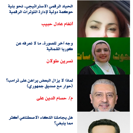
الحياد الرقمي الاستراتيجي.. نحو بنية
حوكمة دولية لإدارة التوترات الرقمية
أنغام عادل حبيب
وجه آخر للصورة.. ما لا نعرفه عن
كوريا الشمالية
نسرين طولان
لماذا لا يزال البعض يراهن على ترامب؟
(حوار مع صديق جمهوري)
م/ حسام الدين على
هل يجاملنا الذكاء الاصطناعي أكثر
مما ينبغي؟