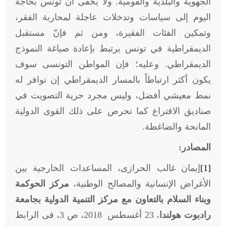
الجهوية والبلدية والقومية. ولا يخفى أن تونس بحاجة
اليوم إلى سياسات وتدخلات عاجلة لمحاربة الفقر،
وتمكين الفئات الفقيرة، ومن ثم فإنّ مستقبل
الديمقراطية في تونس يرتبط بإعادة صياغة النموذج
الديمقراطي. وعليه؛ فإن المواطن التونسى سوف
يكون أكثر ارتباطاً بالمسار الديمقراطي إن توافر له
نمط معيشي أفضل، وليس مجرد حرية التصويت في
صناديق الاقتراع كما تحرص على ذلك القوى الدولية
المانحة والضاغطة.
المصادر:
[1]
إيمان غالب الحرازى، المساعدات الخارجية بين
الأغراض الإنسانية والمصالح الوطنية،
مركز الحوكمة
وبناء السلام بالتعاون مع مركز التنمية الدولية بجامعة
رادبوت هولندا
، 23 أغسطس 2018، ص 3، فى الرابط