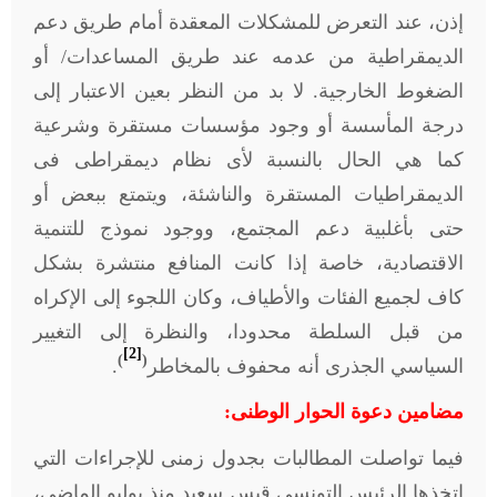
إذن، عند التعرض للمشكلات المعقدة أمام طريق دعم
الديمقراطية من عدمه عند طريق المساعدات/ أو
الضغوط الخارجية. لا بد من النظر بعين الاعتبار إلى
درجة المأسسة أو وجود مؤسسات مستقرة وشرعية
كما هي الحال بالنسبة لأى نظام ديمقراطى فى
الديمقراطيات المستقرة والناشئة، ويتمتع ببعض أو
حتى بأغلبية دعم المجتمع، ووجود نموذج للتنمية
الاقتصادية، خاصة إذا كانت المنافع منتشرة بشكل
كاف لجميع الفئات والأطياف، وكان اللجوء إلى الإكراه
من قبل السلطة محدودا، والنظرة إلى التغيير
[2]
)
(
السياسي الجذرى أنه محفوف بالمخاطر
.
مضامين دعوة الحوار الوطنى:
فيما تواصلت المطالبات بجدول زمنى للإجراءات التي
اتخذها الرئيس التونسى قيس سعيد منذ يوليو الماضى،