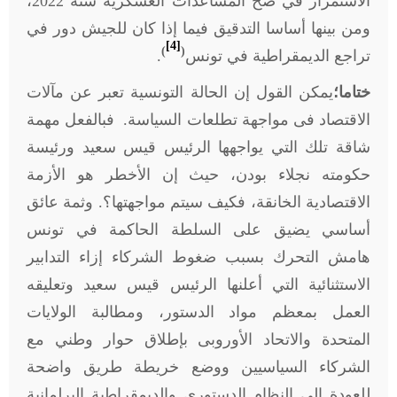
الاستمرار في ضخ المساعدات العسكرية سنة 2022،
ومن بينها أساسا التدقيق فيما إذا كان للجيش دور في
[4]
)
(
تراجع الديمقراطية في تونس
.
ختاما؛
يمكن القول إن الحالة التونسية تعبر عن مآلات
الاقتصاد فى مواجهة تطلعات السياسة. فبالفعل مهمة
شاقة تلك التي يواجهها الرئيس قيس سعيد ورئيسة
حكومته نجلاء بودن، حيث إن الأخطر هو الأزمة
الاقتصادية الخانقة، فكيف سيتم مواجهتها؟. وثمة عائق
أساسي يضيق على السلطة الحاكمة في تونس
هامش التحرك بسبب ضغوط الشركاء إزاء التدابير
الاستثنائية التي أعلنها الرئيس قيس سعيد وتعليقه
العمل بمعظم مواد الدستور، ومطالبة الولايات
المتحدة والاتحاد الأوروبى بإطلاق حوار وطني مع
الشركاء السياسيين ووضع خريطة طريق واضحة
للعودة إلى النظام الدستوري والديمقراطية البرلمانية