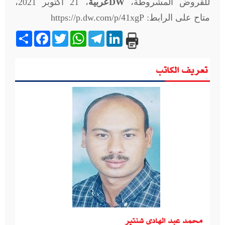
للقروض المشروطة،
DW
عربية
، 21 أكتوبر 2021،
متاح على الرابط:
https://p.dw.com/p/41xgP
Share
Facebook
Twitter
WhatsApp
Telegram
LinkedIn
تعريف الكاتب
محمد عبد الهادى شنتير