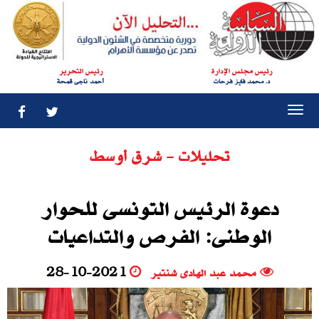
رئيس مجلس الإدارة
رئيس التحرير
د. محمد فايز فرحات
أحمد ناجى قمحة
Togg
navi
تحليلات - شرق أوسط
دعوة الرئيس التونسى للحوار
الوطنى: الفرص والتداعيات
محمد عبد الهادى شنتير
28-10-2021