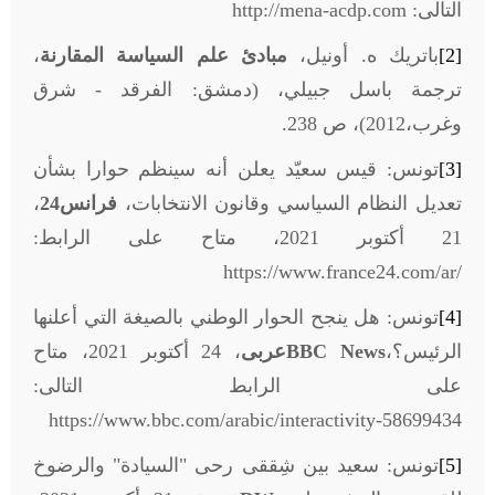
التالى:
http://mena-acdp.com
[2]
باتريك ه. أونيل،
مبادئ علم السياسة المقارنة
،
ترجمة باسل جبيلي، (دمشق: الفرقد - شرق
وغرب،2012)، ص 238.
[3]
تونس: قيس سعيّد يعلن أنه سينظم حوارا بشأن
تعديل النظام السياسي وقانون الانتخابات،
فرانس24
،
21 أكتوبر 2021، متاح على الرابط:
https://www.france24.com/ar/
[4]
تونس: هل ينجح الحوار الوطني بالصيغة التي أعلنها
الرئيس؟،
BBC News
عربى
، 24 أكتوبر 2021، متاح
على الرابط التالى:
https://www.bbc.com/arabic/interactivity-58699434
[5]
تونس: سعيد بين شِققى رحى "السيادة" والرضوخ