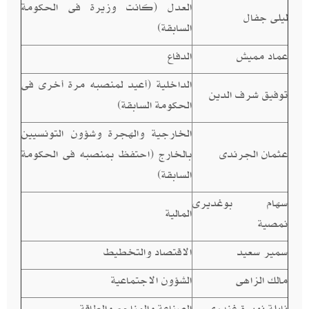
العدل (كانت وزيرة فى الحكومة
ليلى جفال
السابقة)
عماد مميش
الدفاع
الداخلية (أعيد لمنصبه مرة أخرى فى
توفيق شرف الدين
الحكومة السابقة)
الخارجية والهجرة وشؤون التونسيين
عثمان الجرندى
بالخارج (احتفظ بمنصبه فى الحكومة
السابقة)
سهام بوغديرى
المالية
نمصية
سمير سعيد
الاقتصاد والتخطيط
مالك الزاهى
الشؤون الاجتماعية
نايلة نويرة غندرى
الصناعة والمناجم والطاقة