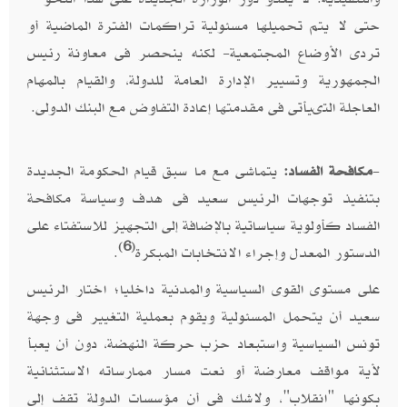
حتى لا يتم تحميلها مسئولية تراكمات الفترة الماضية أو
تردى الأوضاع المجتمعية- لكنه ينحصر فى معاونة رئيس
الجمهورية وتسيير الإدارة العامة للدولة، والقيام بالمهام
العاجلة التىيأتى فى مقدمتها إعادة التفاوض مع البنك الدولى.
-
مكافحة الفساد:
يتماشى مع ما سبق قيام الحكومة الجديدة
بتنفيذ توجهات الرئيس سعيد فى هدف وسياسة مكافحة
الفساد كأولوية سياساتية بالإضافة إلى التجهيز للاستفتاء على
(6)
الدستور المعدل وإجراء الانتخابات المبكرة
.
على مستوى القوى السياسية والمدنية داخليا؛ اختار الرئيس
سعيد أن يتحمل المسئولية ويقوم بعملية التغيير فى وجهة
تونس السياسية واستبعاد حزب حركة النهضة، دون أن يعبأ
لأية مواقف معارضة أو نعت مسار ممارساته الاستثنائية
بكونها "انقلاب"، ولاشك فى أن مؤسسات الدولة تقف إلى