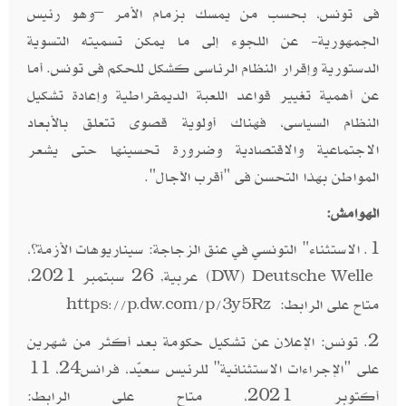
فى تونس، بحسب من يمسك بزمام الأمر –وهو رئيس
الجمهورية- عن اللجوء إلى ما يمكن تسميته التسوية
الدستورية وإقرار النظام الرئاسى كشكل للحكم فى تونس. أما
عن أهمية تغيير قواعد اللعبة الديمقراطية وإعادة تشكيل
النظام السياسى، فهناك أولوية قصوى تتعلق بالأبعاد
الاجتماعية والاقتصادية وضرورة تحسينها حتى يشعر
المواطن بهذا التحسن فى "أقرب الآجال".
الهوامش:
1. الاستثناء" التونسي في عنق الزجاجة: سيناريوهات الأزمة؟،
(
) عربية, 26 سبتمبر 2021،
DW
Deutsche Welle
متاح على الرابط:
https://p.dw.com/p/3y5Rz
2. تونس: الإعلان عن تشكيل حكومة بعد أكثر من شهرين
على "الإجراءات الاستثنائية" للرئيس سعيّد، فرانس24، 11
أكتوبر 2021، متاح على الرابط: