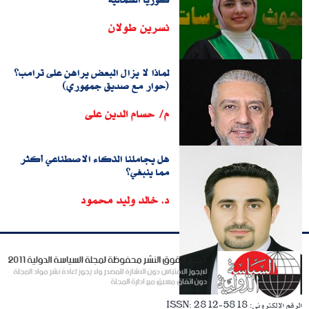
نسرين طولان
لماذا لا يزال البعض يراهن على ترامب؟
(حوار مع صديق جمهوري)
م/ حسام الدين على
هل يجاملنا الذكاء الاصطناعي أكثر
مما ينبغي؟
د. خالد وليد محمود
الرقم الإلكترونى: ISSN: 2812-5818