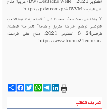
أكتوبر 2021،
(
) عربية, متاح
DW
Deutsche Welle
على الرابط:
https://p.dw.com/p/41WVM
7. واشنطن تحث سعيّد مجددا على "الاستجابة لدعوة الشعب
التونسي لوضع خارطة طريق واضحة" للمرحلة المقبلة،
فرانس24، 8 أكتوبر 2021، متاح على الرابط:
https://www.france24.com/ar/
Share
Facebook
Twitter
WhatsApp
Telegram
LinkedIn
تعريف الكاتب