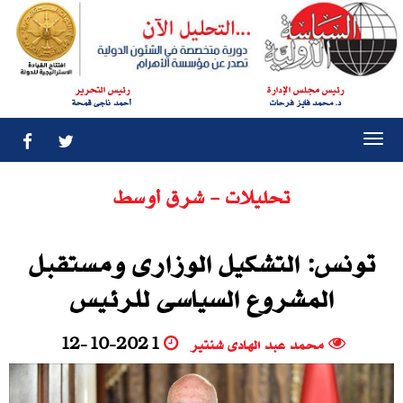
رئيس مجلس الإدارة
رئيس التحرير
د. محمد فايز فرحات
أحمد ناجى قمحة
Togg
navi
تحليلات - شرق أوسط
تونس: التشكيل الوزارى ومستقبل
المشروع السياسى للرئيس
محمد عبد الهادى شنتير
12-10-2021