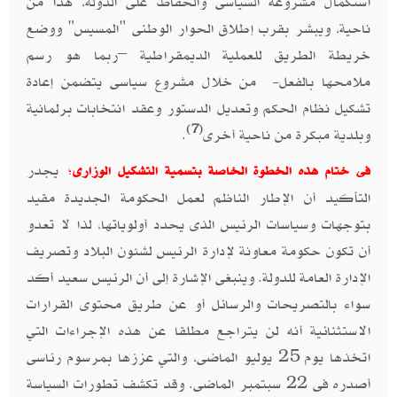
استكمال مشروعه السياسى والحفاظ على الدولة، هذا من
ناحية، ويبشر بقرب إطلاق الحوار الوطنى "المسيس" ووضع
خريطة الطريق للعملية الديمقراطية –ربما هو رسم
ملامحها بالفعل- من خلال مشروع سياسى يتضمن إعادة
تشكيل نظام الحكم وتعديل الدستور وعقد انتخابات برلمانية
(7)
وبلدية مبكرة من ناحية أخرى
.
يجدر
فى ختام هذه الخطوة الخاصة بتسمية التشكيل الوزارى
؛
التأكيد أن الإطار الناظم لعمل الحكومة الجديدة مقيد
بتوجهات وسياسات الرئيس الذى يحدد أولوياتها، لذا لا تعدو
أن تكون حكومة معاونة لإدارة الرئيس لشئون البلاد وتصريف
الإدارة العامة للدولة. وينبغى الإشارة إلى أن الرئيس سعيد أكد
سواء بالتصريحات والرسائل أو عن طريق محتوى القرارات
الاستثنائية أنه لن يتراجع مطلقا عن هذه الإجراءات التي
اتخذها يوم 25 يوليو الماضى، والتي عززها بمرسوم رئاسى
أصدره فى 22 سبتمبر الماضى. وقد تكشف تطورات السياسة