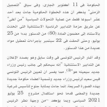
الحكومة فى 11 أكتوبر الجارى. وفى سياق "التعجيل
الزمنى" يذكر أن هذه الخطوة الحكومية جاءت بعد أحد
عشر أسبوعا فقط من عملية التحولات السياسية "من أعلى"
عن طريق حزمة التدابير الرئاسية الاستثنائية التى اتخذت
بالاستناد إلى مضمون المادة (80) من الدستور بدءا من 25
يوليو، وحتى ألحقت فى 22 سبتمبر بإجراءات تعطيل مواد
عديدة من هذا الدستور.
وقد أشار الرئيس التونسى فى وقت سابق وهو بصدد الإعلان
عن التدابير الاستثنائية "إنه سيحكم إلى جانب رئيس وزراء
(1)
جديد سيعينه هو"
. مما يفسر أن تعيين الرئيس التونسي
قيس سعيد لرئيس وزراء جديد وتسمية أعضاء حكومة جديدة
بهذه الصورة السريعة، إنما جاءت بمثابة جنوح لتأسيس شرعية
جديدة والمضى قدما نحو استكمال مشروع 25 يوليو
2021 السياسى، وبما يؤكد –من وجهة نظر الرئيس