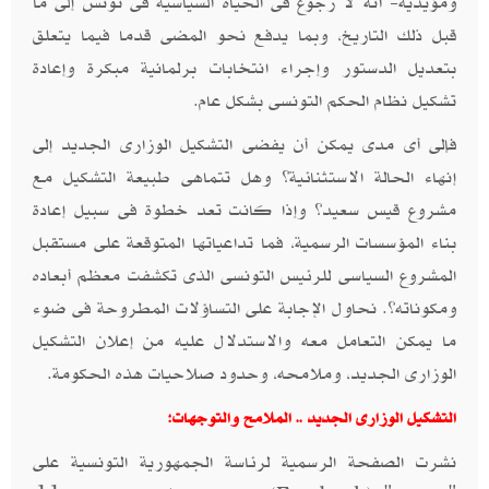
ومؤيديه- أنه لا رجوع فى الحياة السياسية فى تونس إلى ما
قبل ذلك التاريخ، وبما يدفع نحو المضى قدما فيما يتعلق
بتعديل الدستور وإجراء انتخابات برلمانية مبكرة وإعادة
تشكيل نظام الحكم التونسى بشكل عام.
فإلى أى مدى يمكن أن يفضى التشكيل الوزارى الجديد إلى
إنهاء الحالة الاستثنائية؟ وهل تتماهى طبيعة التشكيل مع
مشروع قيس سعيد؟ وإذا كانت تعد خطوة فى سبيل إعادة
بناء المؤسسات الرسمية، فما تداعياتها المتوقعة على مستقبل
المشروع السياسى للرئيس التونسى الذى تكشفت معظم أبعاده
ومكوناته؟. نحاول الإجابة على التساؤلات المطروحة فى ضوء
ما يمكن التعامل معه والاستدلال عليه من إعلان التشكيل
الوزارى الجديد، وملامحه، وحدود صلاحيات هذه الحكومة.
التشكيل الوزارى الجديد .. الملامح والتوجهات:
نشرت الصفحة الرسمية لرئاسة الجمهورية التونسية على