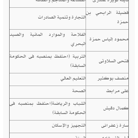
فضيلة الرابحي بن
التجارة وتنمية الصادرات
حمزة
الفلاحة والموارد المائية والصيد
محمود إلياس حمزة
البحري
التربية (احتفظ بمنصبه فى الحكومة
فتحى السلاوتى
السابقة)
منصف بوكثير
التعليم العالي
على مرابط
الصحة
الشباب والرياضة(احتفظ بمنصبه فى
كمال دقيش
الحكومة السابقة)
سارة زعفرانى
التجهيز والإسكان
ليلى الشيخاوى
البيئة