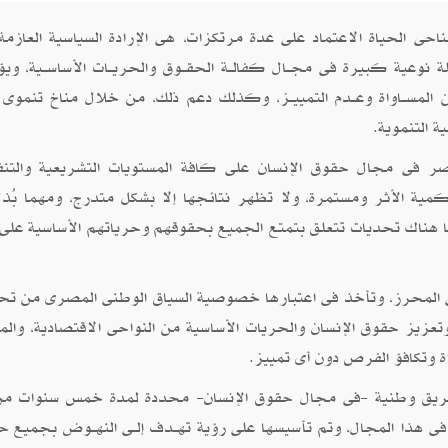
ى الحياة الاعتماد على عدة مرتكزات، هى الإرادة السياسية العازمة
 نوعية كبيرة فى مجــال كفالــة الحقــوق والحريــات الأساســية، ويؤ
ر مــن المســاواة وعــدم التمييــز، وكذلك دعم ذلك، من خلال مناخ تنموى
ة التنموية.
صر فى مجال حقوق الإنسان على كافة المستويات التشريعية والتنف
كمية الأثر ومستمرة، ولا تظهر نتائجها إلا بشكل متدرج، ومهما بُذ
ما هناك تحديات تتعلق بتمتع الجميع بحقوقهم وحرياتهم الأساسية على
فعلى المحرز، وتأخذ فى اعتبارها خصوصية السياق الوطنى المصرى من تح
يز حقوق الإنسان والحريات الأساسية من النواحى الاقتصادية، والمد
اة وتكافؤ الفرص دون أى تمييز.
 طريق وطنية -فى مجال حقوق الإنسان- محددة لمدة خمس سنوات من
 فى هذا المجال، وتم تأسيسها على رؤية تهــدف إلــى النهــوض بجميع حق