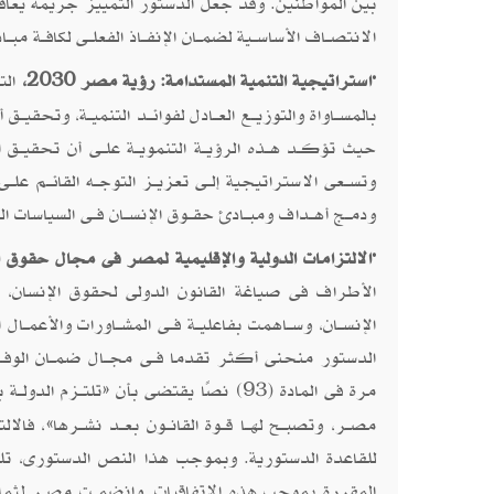
بين المواطنين. وقد جعل الدستور التمييز جريمة يعاقب
الانتصــاف الأساســية لضمــان الإنفــاذ الفعلــى لكافــة م
·
استراتيجية التنمية المستدامة: رؤية مصر
،
الت
2030
بالمســاواة والتوزيــع العــادل لفوائــد التنميــة، وتحقيــق
حيث تؤكــد هــذه الرؤيــة التنمويــة علــى أن تحقيــق ال
وتســعى الاستراتيجية إلــى تعزيــز التوجــه القائــم علــ
ودمــج أهــداف ومبــادئ حقــوق الإنســان فــى السياسات العا
·
الالتزامات الدولية والإقليمية لمصر فى مجال حقوق ا
الأطراف فى صياغة القانون الدولى لحقوق الإنسان، حيــ
الإنســان، وســاهمت بفاعليــة فــى المشــاورات والأعمــال 
الدستور منحنى أكثر تقدما فــى مجــال ضمــان الوفـ
مرة فى المادة (
) نصًا يقتضى بأن «تلتــزم الدولــة بال
93
مصــر، وتصبــح لهــا قــوة القانــون بعــد نشــرها»، فالالت
للقاعدة الدستورية. وبموجب هذا النص الدستورى، تل
المقررة بموجب هذه الاتفاقيات. وانضمــت مصــر لثمانــى