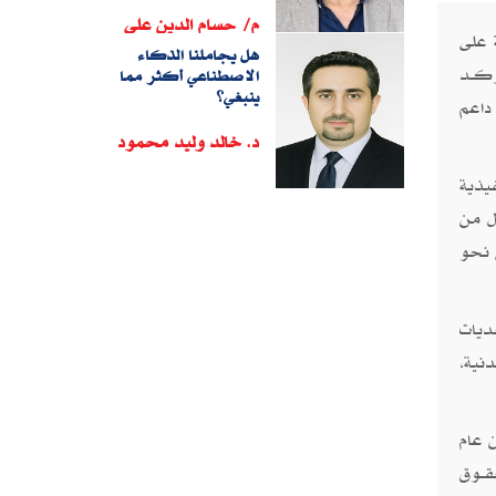
م/ حسام الدين على
 على
هل يجاملنا الذكاء
كــد
الاصطناعي أكثر مما
ينبغي؟
 داعم
د. خالد وليد محمود
يذية
ل من
 نحو
ديات
نية،
 عام
ــوق