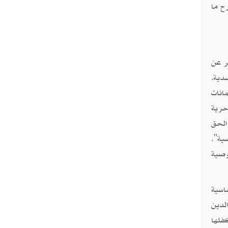
ح ما
ر عن
دية،
انات
حرية
الحق
ية"،
وصية
اسية
لدين
فلها