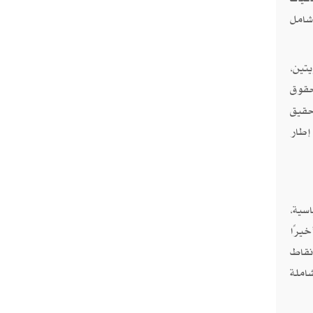
شامل
تين،
حقوق
حقيق
إطار
سية،
يرًا
نقاط
املة