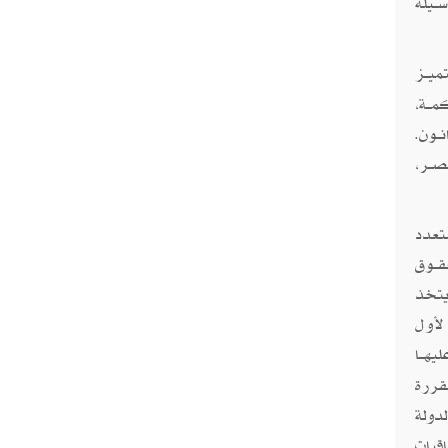
ـيلة
ميــز
مــة،
ــون.
صــر،
تعدد
قــوق
ويتخذ
لأول
يهــا
مقررة
دولة
اقيات