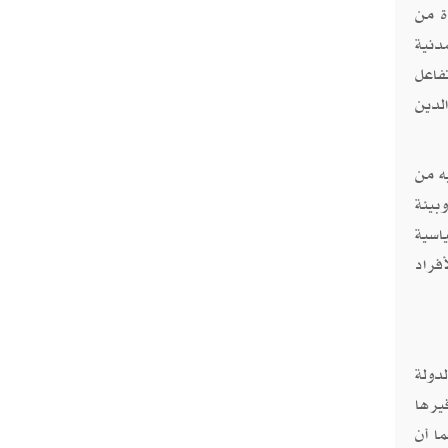
ة من
دنية
فاعل
لدين
ه من
بيئة
اسية
فراد
دولة
يرها
ا أن