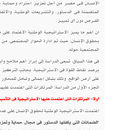
الإنســان فــى مصــر من أجل تعزيــز احترام وحمايــة كافـ
المتضمنة فـى الدسـتور، والتشــريعات الوطنيـة، والاتفاقي
الفــرص دون أى تمييــز.
إن أهم ما يميز الاستراتيجية الوطنية الاعتماد على
بحقوق الإنسان، حيث تم إدارة الحوار المجتمعى، من 
المجتمعية حوله.
فى هذا السياق، تسعى الدراسة إلى إبراز أهم ملامح وأ
برصد نقاط القوة فى الاستراتيجية، بجانب التركيز ع
على أرض الواقع، وذلك بشكل إجمالى وشامل للمحاور ال
الجزء الأول من الدراسة: المرتكزات التى اعتمدت عليها
أولا- المرتكزات التى اعتمدت عليها الاستراتيجية
فى التأسي
اعتمدت الاستراتيجية الوطنية لحقوق الإنسان على عدد
·
الضمانات التى يكفلها الدستور فى مجال حماية وتعزي