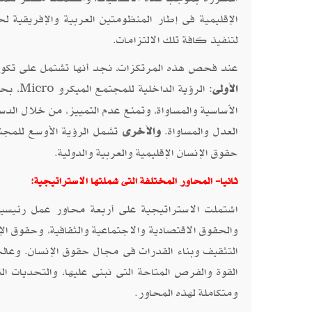
الإقليمية فى إطار المنظومتين العربية والإفريقية ل
لتنفيذ كافة تلك الالتزامات.
عند فحص هذه المرتكزات، نجد أنها تشتمل على تكوين
الأولى
: الرؤية الداخلية للمجتمع الميكرو
، بح
Micro
الأساسية والمساواة، وتمنع عدم التمييز، من خلال الد
العدل والمساواة.
والأخرى
تشمل الرؤية الأوسع للمج
حقوق الإنسان الإقليمية والعربية والدولية.
ثانيا- المحاور المختلفة التى شملتها الاستراتيجية:
اشتملت الاستراتيجية على أربعة محاور عمل رئيسية
والحقوق الاقتصادية والاجتماعية والثقافية، وحقوق الإ
التثقيف وبناء القدرات فى مجال حقوق الإنسان. وعا
القوة والفرص المتاحة التى نبنى عليها، والتحديات ا
ومتكاملة لهذه المحاور.