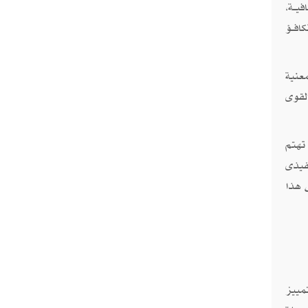
يــة،
افــؤ
عنية
لقوى
تهتم
فيذى
 هذا
مييز