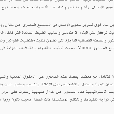
حقوق الإنســان، وأهم ما تسهم فيه هذه الاستراتيجية هو إيجاد نهج 
 بناء قوى لتعزيز حقوق الإنسان فى المجتمع المصرى، من خلال رؤي
يث تركز على البناء الاجتماعى وأساليب الضبط السائدة التى تكفل ال
ستور والسلطة القضائية الناجزة التى تضمن تنفيذ مقتضيات القوانين وت
تمع الماكرو
، بحيث ترتبط بالالتزام بالاتفاقيات الدولية فى 
Macro
 تتكامل مع بعضها بعضا، هذه المحاور هى: الحقوق المدنية والسيا
نسان للمرأة والطفل، والأشخاص ذوى الإعاقة، والشباب، وكبار السن، وأخ
لجت الاستراتيجية هذه المحاور، من خلال منهجية ركزت على إبراز 
لتى تواجه تنفيذها، والنتائج المستهدفة ذات الصلة، بحيث تكون رؤية ش