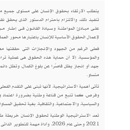
يتطلب الارتقاء بحقوق الإنسان على مستوى جميع مناح
تنفيذ ذلك، والالتزام باحترام الدستور الذى يحقق نقلة
علــى مبــادئ المواطنــة وســيادة القانــون فــى إطــا
لإعمال الحقوق الأساسية للإنسان باعتبارها محور العملي
فعلى الرغم من الجهود والإنجازات التى حققتها م
والمؤسسية، إلا أن حماية هذه الحقوق هى عملية ترا
جهد أو إنجاز يظل قاصًرا عن بلوغ الكمال، وتظل دائ
متساو.
تأتى أهمية الاستراتيجية، لأنها تبنى على التقدم ال
وفرص، كما تنبع من قناعة وطنية بضرورة اعتماد وتعز
والسياسية، والاجتماعية، والثقافية، بغية تحقيق المساو
تعد الاستراتيجية الوطنية لحقوق الإنسان خريطة
وحتى عام
، وأداة مهمة للتطوير الذاتى
2026
2021