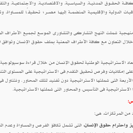
ـة الحقــوق المدنيــة، والسياســية، والاقتصاديــة، والاجتماعيــة، والثقاف
ـات الدولية والإقليميـة المنضمــة إليهـا مصــر؛ تحقيقًا للمســاواة، وتك
 منهجية شملت النهج التشاركى والتشاورى الموسع لجميع الأطراف الم
خلال التعاون مع كافة الأطراف المعنية بملف حقوق الإنسان وتوافق ا
بعاد الاستراتيجية الوطنية لحقوق الإنسان من خلال قراءة سوسيولوجية 
لى إمكانيات وفرص تحقيق التقدم فى الاستراتيجية على المستوى التن
أربعة التى شملتها الاستراتيجية دون تفنيد لتلك المحاور. ونتناول فى
 الاستراتيجية فى التأسيس، والمحاور التى شملتها الاستراتيجية.
س:
 من المرتكزات، هى:
ز واحترام حقوق الإنسان،
التى تشمل تكافؤ الفرص والمساواة وعدم الت