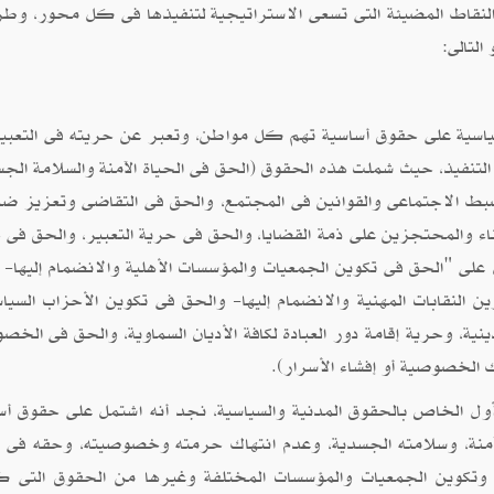
قاط المضيئة التى تسعى الاستراتيجية لتنفيذها فى كل محور، وطر
لتالى:
ياسية على حقوق أساسية تهم كل مواطن، وتعبر عن حريته فى التعبي
التنفيذ، حيث شملت هذه الحقوق (الحق فى الحياة الآمنة والسلامة الجس
بط الاجتماعى والقوانين فى المجتمع، والحق فى التقاضى وتعزيز ضم
اء والمحتجزين على ذمة القضايا، والحق فى حرية التعبير، والحق فى 
على "الحق فى تكوين الجمعيات والمؤسسات الأهلية والانضمام إليها- 
ين النقابات المهنية والانضمام إليها- والحق فى تكوين الأحزاب السياس
نية، وحرية إقامة دور العبادة لكافة الأديان السماوية، والحق فى الخص
 الخصوصية أو إفشاء الأسرار).
لأول الخاص بالحقوق المدنية والسياسية، نجد أنه اشتمل على حقوق أس
الآمنة، وسلامته الجسدية، وعدم انتهاك حرمته وخصوصيته، وحقه فى ا
 وتكوين الجمعيات والمؤسسات المختلفة وغيرها من الحقوق التى ك