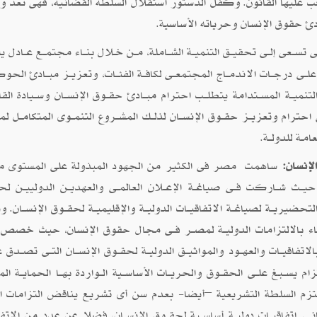
 عليها القانون. وكفل الدستور استقلال السلطة القضائية، فهى تعد وسـ
بــادئ حقوق الإنسان وحرياته الأساسية.
ى تســعى إلــى تحقيــق التنميــة الشــاملة، مــن خـلال بنــاء مجتمــع عــادل يت
 أعلــى درجــات الاندمــاج المجتمعــى لكافــة الفئــات، وتعزيــز مبــادئ الحوك
تنميــة المســتدامة يتطلــب احترام مبــادئ حقــوق الإنســان وســيادة القان
ى احترام وتعزيــز حقــوق الإنســان لذلــك المشــروع التنمــوى المتكامــل لم
مـة للدولــة.
لإنسان:
ساهمت مصر فى الكثير من الجهود المبذولة على المستوى م
ث شــاركت فــى صياغــة الإعــلان العالمــى والعهديــن الدولييــن لح
التحضيريــة لصياغــة الاتفاقيــات الدوليــة والإقليميــة لحقــوق الإنســان. 
ـاء بالالتزامات الدوليــة لمصــر فــى مجال حقوق الإنسان، حيث خصص 
اتفاقيــات والعهــود والمواثيــق الدوليــة لحقــوق الإنســان التــى تصــدق عل
زام يســبغ علــى الحقــوق والحريــات الأساســية الــواردة بهــا الحمايــة ال
تزم السلطة التشريعية –أيضا- بعدم سن أى تشريع يناقض التزامات ال
 اتفاقيــات دوليــة أساســية لحقــوق الإنســان، فضلا عن عدد من الاتف