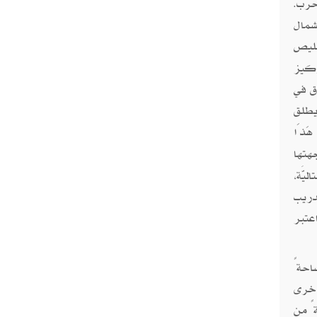
حرب.
س شمال
قليص
ركيز
ق في
 يطلق
هَذَا
اجهتها
يَّة،
تدريب
اعتبر
ساحةً
 أخرى
ها مرحلةً مُهمَّةً من