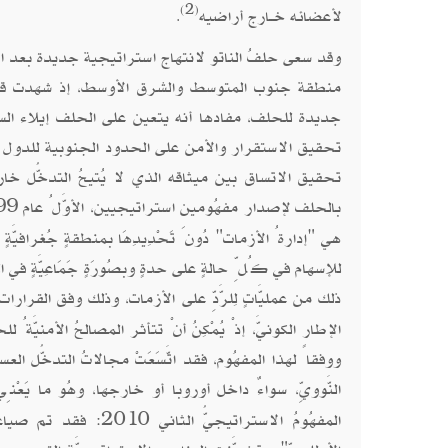
(2)
لأعضائه خــارج أراضيه
.
وقد سعى حلفُ الناتو لانتهاج استراتيجية جديدة بعد انت
منطقة جنوب المتوسط والشرق الأوسط، إذ شهدت قمة
جديدة للحلف، مفادها أنه يتعين على الحلف إيلاء الس
تحقيق الاستقرار والأمن على الحدود الجنوبية للدول ا
تحقيق الاتساق بين ميثاقه الذي لا يُتيحُ التدخُّل خار
بالحلف لإصدار مفهُومين استراتيجيين، الأوَّلُ عام 1999، والثاني عام 2010
هي "إدارةُ الأزمات" دُونَ تَحْدِيدِهَا بمنطقةٍ جُغرافيَّة
للإسهام في كُلِّ حالةٍ على حدةٍ وبصُورَةٍ جَمَاعِيَّةٍ في ا
ذلك من عمليَّاتٍ لِلرَّدِّ على الأزمات، وذلك وفق القرارات ال
الإطار الكونيَّ، إذْ يُمْكِنُ أنْ تتأثر المصالحُ الأمني
ووفقاً لهذا المفهُوم، فقد اتَّسَعَتْ مجالاتُ التدخُّل ال
النَّوويِّ، سواءٌ داخل أوروبا أو خارجها، وهُو ما يَعْنِي تَعْدِي
المفهُومُ الاستراتيج