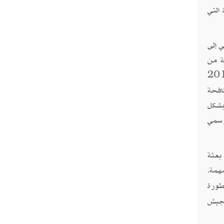
 التي
بطلب رسمي إلى
ة من
اية الحلف، والذين وصل عددهم إلى 350 متدرباً. في حين أسهم حلف الناتو في 2016
افحة
بشكل
ية بطلب رسمي
 بعثة
همة،
طورة
الجيش