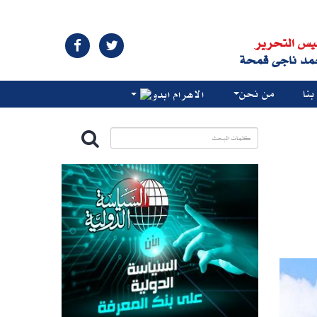
يس التحرير
مد ناجى قمحة
نا
من نحن
الاهرام ابدو