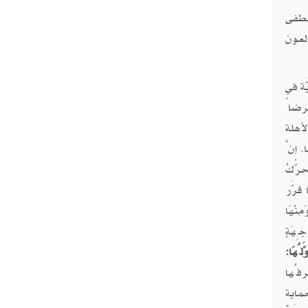
مصطفى
لعـون
 الجويَّة في
رضاً
أهلة
 إنَّ
رُّكُ
 قرَّر
ِنْهَا
جِهَةٍ
وَّلُهَا:
رفُها
حماية