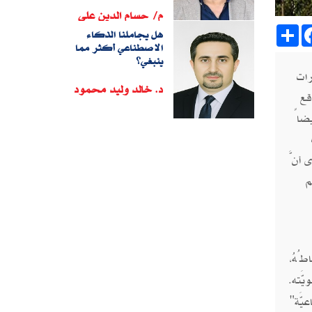
م/ حسام الدين على
Sh
هل يجاملنا الذكاء
الاصطناعي أكثر مما
ينبغي؟
رات
د. خالد وليد محمود
اقع
يضاً
 أنَّ
م
طُهُ،
َّته.
يَّة"