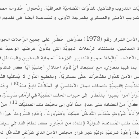
التدريب والتأهيل للقُوَّات النِّظاميَّة العراقيَّة. وتُحاولُ حُكُومة 
التدريب الأمني والعسكري بالدرجة الأولى، والمُساعدة أيضاً في تقديم ا
في السَّابِعِ من مارس 2011 اتَّخَذَ مجلسُ الأمن القرار رقم (1973) بفَرْضِ حَظْرٍ على جميع الرِّحلات
 المدنيين، باستثناء الرِّحلات الجويَّة التي يكُونُ غرضُها الوحيدُ غ
لأعضاء "باتِّخاذ جميع التدابير اللازمة" لحماية المدنيين والمناطق ال
ا فيها بنغازي، مع استبعاد أيِّ قُوَّةِ احتلالٍ أجنبيَّةٍ أيّاً كان شكلُها.
لأمن للدُّول بالتَّحرُّك حتَّى عسكريّاً، وبالطبع الدُّول لا يُمكنُها التَّح
(10)
َّماتٍ إقليميَّةٍ كحلف شمال الأطلسيِّ، أو تَحَالُفٌ نابعٌ منهُ
. وهُنا
رُ أمْراً يَسِيراً بالنَّظَرِ إلى خبرات الحلف السَّلبيَّة في أزْمَاتٍ سَابِقَةٍ، وَم
(11)
ُلٍّ منْ أعضائه على حدةٍ، ممَّا أدَّى إلى تخبُّط تلك العمليَّات
. منْ 
َلاَثَةُ شُرُوطٍ جَعَلَتِ التَّدخُّلَ مُمْكِناً وَضَرُوريّاً، وَهَذِهِ الشُّرُوطُ هِيَ:
أ
َعْبَ طلب المُساعدة الدَّوليَّة لإنقاذه من مَجَازِرَ كان نظامُ القذافي سيقت
ها:
وُجُودُ شرعيَّةٍ دوليَّةٍ عبر قرار مجلس الأمن الذي شَرْعَنَ التَّدخُّلَ ل