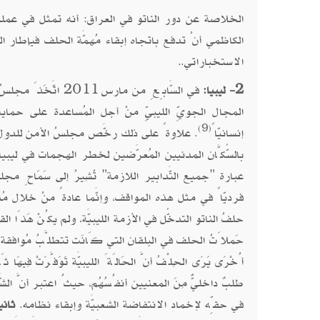
الخلاصة عن دور الناتو في العراق: أنه تمثل في عمليَّات 
الكاظمي أنْ تدفع باتجاه إبقاء مُهمَّة الحلف فيإطار 
الاستخباراتي..
2- ليبيا:
المجال الجويِّ الليبيِّ منْ أجل المُساعدة على حماية
(9)
إنسانيّاً
. علاوةً على ذلك رخَّص مجلسُ الأمن للدول ا
بالسُّكَّان المدنيين المُعرَّضين لخطر الهجمات في ليبيا بم
عبارة "جميع التَّدابير اللازمة" تُشِيرُ إلى سَمَاحِ مجلس ا
فرديّاً في مثل هذه المواقف، وإنَّما عادةً منْ خلال مُنظ
حلفُ الناتو التدخُّل في الأزمة الليبيَّة، ولم يكُنْ هَذَا القَرَا
حَملاَتُ الحلف في البلقان التي كَانَت تتطلَّبُ مُوافقة ك
أُخْرَى يَرَى الحِلْفُ أنَّ الحَالَةَ الليبيَّة تَوَفَّرَتْ فِيهَا ث
طلبٌ داخليٌّ مِنَ المعنيين أنفُسُهُم، حيثُ اعتبر أنَّ الشّ
في حقِّه لإخماد الانتفاضة الشعبيَّة وإبقاء نظامه.
ثاني