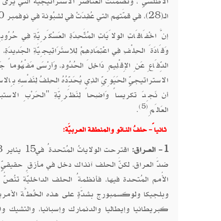
الأطلسيِّ"، وتضمَّنت العناصر الاستراتيجيَّة التي يرى الحُ
الـ(28)، في قمَّتهم التي عُقِدَتْ في لشبُونة في نوفمبر 2010.
إنَّ اخْفَاقَاتِ الولاَيَاتِ المُتَّحِدَةِ العَسْكَرِيَّةِ فِي ح
وَقَادَةَ الحِلْفِ فِي اعْتِمَادِهِمْ لِلاستَرَاتِيجِيَّةِ الجَدِيدَة
الدِّفَاعِ عَنِ الإِقْلِيمِ دَاخِلَ الحُدُودِ، وَأرْسَى مَفْهُوماً جَد
الاستراتيجيِّ الحَيَوِيِّ الذِي يُحَدِّدُهُ الحِلفُ لِنَفْسِهِ بِالاسْتِن
أن نَجِدَ تكريساً وَاضِحاً لِنَظَرِيَّةِ "الحَرْبِ الاستباقيَّة
(5)
العَالَمِ
.
ثانياً- حلفُ النـاتو والمنطقة العـربيَّة:
1-
العــراق:
ضدَّ العراق، لكنَّ الحلف آنذاك دخل في مأزقٍ حقيقيٍّ؛ 
الأُمم المُتحدة فيها، فأنظمةُ الحلف الداخليَّة تنُصُّ
وبلجيكا ولوكسمبورج بشدَّةٍ على هذه الخُطَّة الأمريك
كبريطانيا وإيطاليا والدنمارك وإسبانيا، والتشيك و