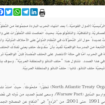
are
Facebook
Twitter
WhatsApp
Telegram
LinkedIn
ة الرَّئيسيَّة (الدول القوميَّة..) بعد انتهاء الحرب الباردة مجمُوعة من التَّطوُّ
، والعسكريَّة، والثقافيَّة، والتكنُولوجيَّة، بحيثُ انعكست تلك التَّطوُّرات على و
ٌ عديدةٌ حول أثر التَّحوُّلات في النِّظام الدَّوليِّ على الأحلاف الدَّوليَّة، وأ
نَّابعة من المدرسة الواقعـيَّة تُفيدُ بأنَّ سُقُوط حلفٍ يعني تفكُّك الحلف
 في الحرب، أمَّـا في حالة الانتصار على الحلف المُضــادِّ فـإنَّ الواقعـيَّة ترى
في هذا الصدد، نتناول هنا: "حلف النـاتو والمنطقة العـربيَّة"، وسوف يت
يَّة حلف الناتـو، ثانياً: حلفُ النـاتو والمنطقة العـربيَّة.
) تطوُّراً ملحُوظاً، حيثُ امتدَّ نشا
North Atlantic Treaty Org
رسو السَّابق
)، وسعى لضمِّ العديد من دُوله إلى عُضوي
Warsaw Pact
)
، من
الرَّدع" إلى "الدِّفاع عن المصالح الجماع
"