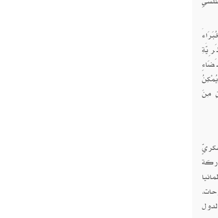
لسيِّ
َرَاءَ
ِيَّةِ
َضَاءِ
ُمْكِنُ
ٍ مِنَ
 عسكريٍّ
شاركة
مانيا
حات،
لدول