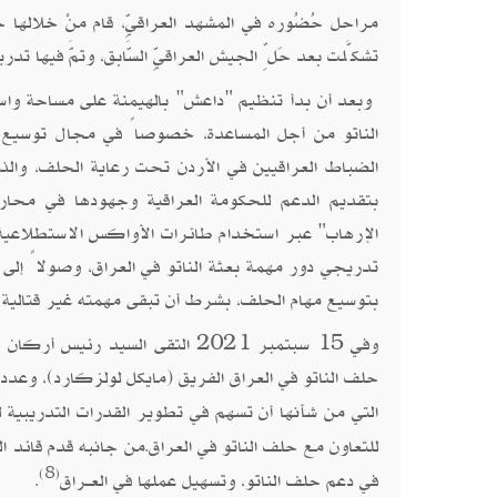
مراحل حُضُوره في المشهد العراقيِّ، قام منْ خلالها حلفُ ا
تشكَّلت بعد حَلِّ الجيش العراقيِّ السَّابق، وتمَّ فيها تدريبُ أكثر من 15 ألف مُنتسبٍ في وزارة
الناتو من أجل المساعدة، خصوصاً في مجال توسيع مه
بتقديم الدعم للحكومة العراقية وجهودها في محارب
الإرهاب" عبر استخدام طائرات الأواكس الاستطلاعية، 
بتوسيع مهام الحلف، بشرط أن تبقى مهمته غير قتالية 
وفي 15 سبتمبر 2021 التقى السيد
حلف الناتو في العراق الفريق (مايكل لولزكارد)، وعدد
التي من شأنها أن تسهم في تطوير القدرات التدريبية 
للتعاون مع حلف الناتو في العراق
من جانبه قدم قائد الب
.
(8)
في دعم حلف الناتو، وتسهيل عملها في العــراق
.