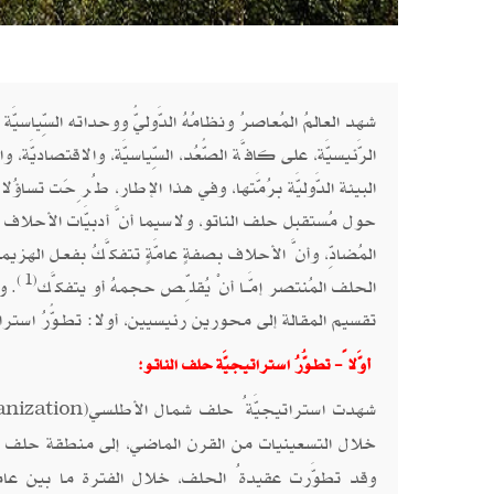
شهد العالمُ المُعاصرُ ونظامُهُ الدَّوليُّ ووحداته السِّياسيَّ
الرَّئيسيَّة، على كافَّة الصُّعُد، السِّياسيَّة، والاقتصاديَّة
البيئة الدَّوليَّة برُمَّتها، وفي هذا الإطار، طُرِحَت تساؤُلات
حول مُستقبل حلف الناتو، ولاسيما أنَّ أدبيَّات الأحلاف ال
المُضادِّ، وأنَّ الأحلاف بصفةٍ عامَّةٍ تتفكَّكُ بفعـل الهزيمة
(1)
الحلف المُنتصر إمَّــا أنْ يُقلِّـص حجمهُ أو يتفكَّك
. و
تقسيم المقالة إلى محورين رئيسيين، أولا: تطـوُّرُ استراتيج
أوَّلاً- تطـوُّرُ استراتيجيَّة حلف الناتـو:
شهدت استراتيجيَّةُ حلف شمال الأطلسي
anization)
خلال التسعينيات من القرن الماضي، إلى منطقة حلف وا
وقد تطوَّرت عقيدةُ الحلف، خلال الفترة ما بين عامي 1991 حتى 2001