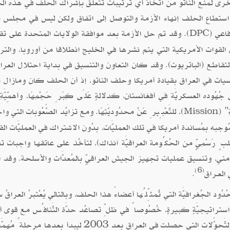
رى لمنع الناتو من اتخاذ أي ترتيبات تتعلق بإشراك الحلف في هذه ال
 على حاله حتى 16 فبراير 2003 حين استطاع الحلف إنهاء الأزمة والتوصل إلى اتفاق ولكن ليس في مجل
اعي (
). وقد تم حل الأزمة بعد موافقة الولايات المتحدة على ت
DPC
لقوات الأمريكية التي يتم نشرها في الخليج انطلاقا من أوروبا، والت
ع (الباتريوت). وقد كان التعاون والتنسيق في بداية احتلال العرا
 الجنسيات في العراق بقيادة أمريكا وحلف الناتو، إذ أن الحلف كان ومازال
جُهُوده العسكريَّة في أفغانستان، كدلالةٍ عَلَى كِبَرِ حَجْمِهَا، وأهمِّيَّةِ 
ِ" (
)، للتَّعْبِيرِ عَنْ محدُوديَّتِهَا. ومع تزايُد الصُّعُوبات التي و
Mission
جبه بمُساندة أمريكا في تلك العمليَّات، بدُون الاشتراك في العمليَّات القتال
رَسْمِيٍّ من الحُكُومة العراقيَّة آنذاك)، لتأخُذ على عاتقها واجبات 
مني، وتنسيق عمليات تجهيز الجيش العراقيِّ بالمُعدَّات والأسلحة. وقد 
(6)
 العـراق
.
ُود الجُغرافيَّة التي تُمثِّلُها أعضاءُ هذا الحلف، وبالتالي يُعْتبرُ العراقُ 
ٍ استراتيجيَّةٍ كبيرةٍ، خُصُوصاً في ظلِّ تصاعُد حدَّة التَّنافُس مع قوى
على الدَّور والنُّفُوذ هُناك. لذلك استثمر حلفُ (الناتو) التَّحوُّلات التي حصلت في العراق بعد 2003 ليبدأ بعد