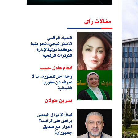
مقالات رأى
الحياد الرقمي
الاستراتيجي.. نحو بنية
حوكمة دولية لإدارة
التوترات الرقمية
أنغام عادل حبيب
وجه آخر للصورة.. ما لا
نعرفه عن كوريا
الشمالية
نسرين طولان
لماذا لا يزال البعض
يراهن على ترامب؟
(حوار مع صديق
جمهوري)