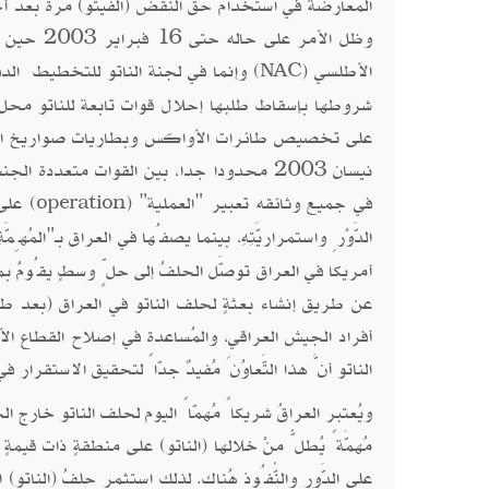
المعارضة في استخدام حق النقض (الفيتو) مرة بعد أخ
وظل الأمر
الأطلسي (
) وإنما في لجنة الناتو للتخطيط الدف
NAC
شروطها بإسقاط طلبها إحلال قوات تابعة للناتو محل ا
على تخصيص طائرات الأواكس وبطاريات صواريخ التقاط
نيسان 2003 محدودا جدا، بين القوات متعددة
في جميع وثائقه تعبير "العملية" (
) على 
operation
الدَّوْرِ واستمراريَّتِهِ، بينما يصفُها في العراق بـ"المُهِمَّة
أمريكا في العراق توصَّل الحلفُ إلى حلٍّ وسطٍ يقُومُ بمُو
عن طريق إنشاء بعثةٍ لحلف الناتو في العراق (بعد طلبٍ 
أفراد الجيش العراقي، والمُساعدة في إصلاح القطاع الأ
الناتو أنَّ هذا التَّعاوُنَ مُفيدٌ جدّاً لتحقيق الاستقرار في
ويُعتبر العراقُ شريكاً مُهمّاً اليوم لحلف الناتو خارج الحُد
مُهمَّةً يُطلُّ منْ خلالها (الناتو) على منطقةٍ ذات قيمة