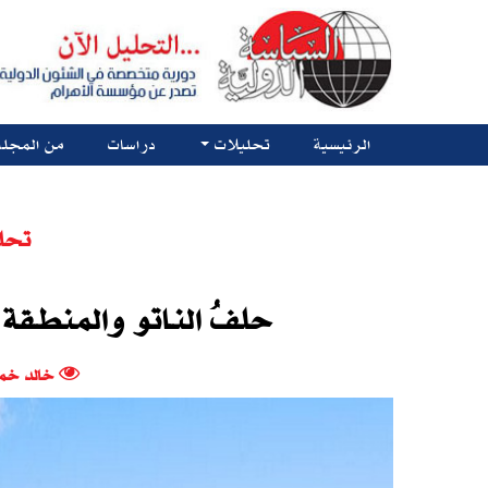
الرئيسية
تحليلات
دراسات
من المجلة
تحل
حلفُ النـاتو والمنطـقة 
خالد خم