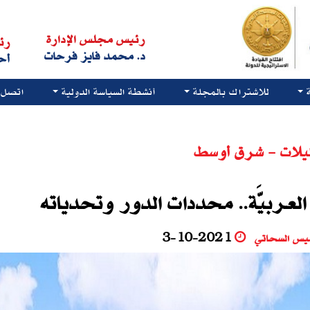
رئيس مجلس الإدارة
رئ
د. محمد فايز فرحات
أح
للاشتراك بالمجلة
أنشطة السياسة الدولية
اتصل ب
يلات - شرق أوسط
العـربيَّة.. محددات الدور وتحدياته
يس السحاتي
3-10-2021