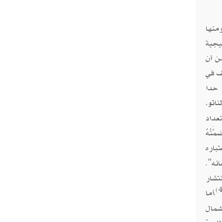
ومنها
يجية
ن أن
ف في
ا حدا
ناتو،
تعداد
َنُهُ
تباره
ائه".
نتشار
أما
.
ة شمال