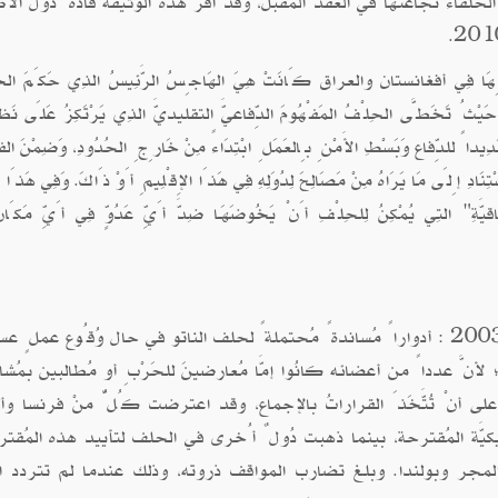
لفاءُ نَجَاعَتَهَا في العقد المُقبل، وقد أقرَّ هذه الوثيقة قادةُ دُول الأط
ُرُوبِهَا فِي أفغانستان والعراق كَانَتْ هِيَ الهَاجِسُ الرَّئِيسُ الذِي حَكَمَ الخُب
ِ، حَيْثُ تَخَطَّى الحِلْفُ المَفْهُومَ الدِّفاعيَّ التقليديَّ الذِي يَرْتَكِزُ عَلَى نَظَر
ِيداً للدِّفاع وَبَسْطِ الأَمْنِ بِالعَمَلِ ابْتِدَاءً مِنْ خَارِجِ الحُدُودِ، وَضِمْنَ الف
َادِ إِلَى مَا يَرَاهُ مِنْ مَصَالِحَ لِدُوَلِهِ فِي هَذَا الإِقْلِيمِ أَوْ ذَاكَ. وَفِي هَذَا ي
ِ" التِي يُمْكِنُ لِلحِلْفِ أَنْ يَخُوضَهَـا ضِدَّ أَيِّ عَدُوٍّ فِي أَيِّ مَكَان
اقترحت الولاياتُ المُتحدةُ في15 يناير 2003 : أدواراً مُساندةً مُحتملةً لحلف الناتو في حال وُقُوع عملٍ
لأنَّ عدداً من أعضائه كانُوا إمَّا مُعارضينَ للحَرْبِ أو مُطالبين بمُ
 على أنْ تُتَّخَذَ القراراتُ بالإجماع، وقد اعترضت كُلٌّ منْ فرنسا وأل
يَّة المُقترحة، بينما ذهبت دُولٌ أُخرى في الحلف لتأييد هذه المُقتر
المجر وبولندا. وبلغ تضارب المواقف ذروته، وذلك عندما لم تتردد ا