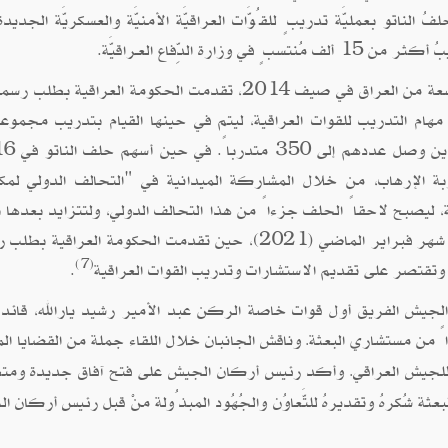
لناتو بعمليَّة تدريبٍ للقُوَّات العراقيَّة الأمنيَّة والعسكريَّة الجديدة
 الدِّفاع العـراقيَّة.
وبعد أن بدأ تنظيم "داعش" بالهيمنة على مساحة واسعة من العراق في صيف 2014، تقدمت الحكومة العراقية 
ام التدريب للقوات العراقية، ليتم في حينها القيام بتدريب مجموع
الضباط العراقيين في الأردن تحت رع
ة الإرهاب، من خلال المشاركة الميدانية في "التحالف الدولي لمك
ليصبح لاحقاً الحلف جزءاً من هذا التحالف الدولي، ولتتزايد بعدها 
تدريجي دور مهمة بعثة الناتو في العراق، وصولاً إلى شهر فبراير الماضي (2021)، حين تقدمت الحكومة العراق
(7)
وتقتصر على تقديم الاستشارات وتدريب القوات العراقية
.
 رئيس أركان الجيش الفريق أول قوات خاصة الركن عبد الأمير رشيد يارالله، قائد
اً من مستشاري البعثة
وناقش الجانبان خلال اللقاء جملة من القضايا الم
.
للجيش العراقي
وأكد رئيس أركان الجيش على فتح آفاق جديدة ومت
.
عثة شُكرهُ وتقديرهُ للتَّعاوُن والجُهُود المبذُولة منْ قبل رئيس أركان 