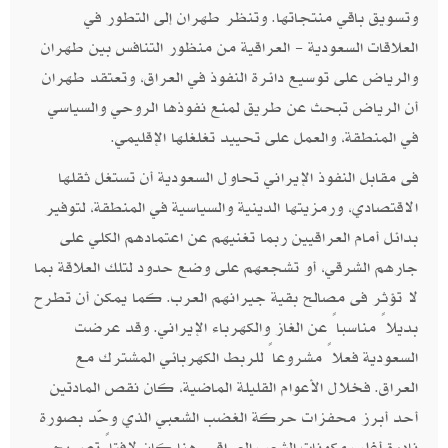
وتسويق باقي منتجاتها. وتنظر طهران إلى التطور في
العلاقات السعودية - العراقية من منظور التنافس بين طهران
والرياض على توسيع دائرة النفوذ في العراق، وتعتقد طهران
أن الرياض تبحث عن طريق لمنع نفوذها الروحي والسياسي
في المنطقة، والعمل على تحييد تغلغلها الإقليمي.
فى مقابل النفوذ الإيراني تحاول السعودية أن تستغل ثقلها
الاقتصادي، ورمزيتها الدينية والسياسية في المنطقة، لتوفير
بدائل أمام العراقيين ربما تغنيهم عن اعتمادهم الكلي على
جارهم الشرقي، أو تشجعهم على وضع حدود لتلك العلاقة بما
لا تؤثر فى مصالح بقية جيرانهم العرب. كما يمكن أن تطرح
بديلاً مناسباً عن الغاز والكهرباء الإيراني. وقد عرضت
السعودية فعلاً مشروعاً للربط الكهربائي المشترك مع
العراق. فخلال الأعوام القليلة الماضية، كان نقص المادتين
أحد أبرز محفزات حركة الغضب الشعبي الذي وحّد بصورة
نادرة أغلب مكونات الشعب العراقي. هنا كان لافتاً تصريح