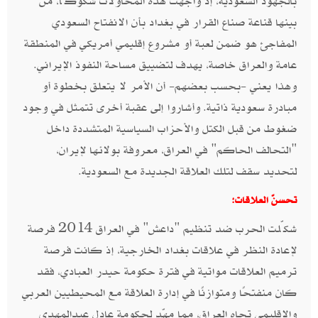
بالجهود السعودية، إذ واجهت هذه المحاولات شكوكًا، من
بينها قناعة صناع القرار في بغداد بأن الانفتاح السعودي
المفاجئ هو ضمن لعبة أو مشروع إقليمي أمريكي في المنطقة
عامة والعراق خاصة، يهدف لتضييق مساحة النفوذ الإيراني.
وهذا يعني -بحسب بعضهم- أن الأمر لا يتعلق بخطوة أو
مبادرة سعودية ذاتية. وأشاروا إلى عقبة أخرى تتمثل في وجود
ضغوط من قبل الكتل والأحزاب السياسية المتشددة داخل
"التحالف الحاكم" في العراق، معروفة بولائها لإيران،
لتحديد سقف لتلك العلاقة الجديدة مع السعودية.
تحسنّ العلاقات:
شكّلت الحرب ضد تنظيم "داعش" في العراق 2014 فرصة
لإعادة النظر في علاقات بغداد الخارجية، إذ كانت فرصة
ترميم العلاقات مواتية في فترة حكومة حيدر العبادي، فقد
كان منفتحًا ومتوازنًا في إدارة العلاقة مع المحيطيين العربي
والإقليمي تجاه العراق، مما مهّد لحكومة عادل عبدالمهدي