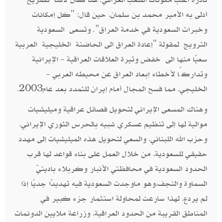
أدلى به الأمير محمد بن سلمان، حين قال: "كل إمكانات
وخبرات السعودية في خدمة العراق". وتسعى السعودية
الترويج لمقولة "إعادة العراق الى الحاضنة الخليجية العربية
سعيًا منها الى خفض وتيرة العلاقات العراقية - الإيرانية
وتداركًا لأخطاء إبعاد العراق عن محيطه العربي -
الخليجي، مما فسح المجال أمام إيران للتمدد بعد عام2003
.
وهناك المسعى الإيراني لتحويل فصائل عراقية وميليشيات
موالية لها إلى تنظيم عسكري شبيه بالحرس الثوري الإيراني،
وحزب الله اللبناني، والسعي لتحويل هذه الميليشيات إلى مهدد
حقيقي للسعودية، من خلال العمل على بناء قواعد لها قرب
الحدود السعودية في محافظتي الأنبار وكربلاء باديتيّ
السماوة والنجف،وهو ماوجدت السعودية فيه تهديدًا جديًا إذا
لم يردع، لهذا سارعت لمحاولة استثمار جزء كبير في
المناطق القريبة من الحدود العراقية، وزراعة ملايين الدونمات