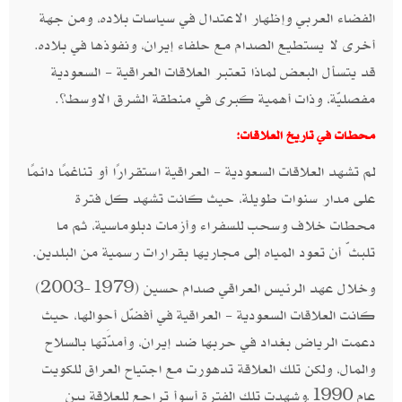
الفضاء العربي وإظهار الاعتدال في سياسات بلاده، ومن جهة
أخرى لا يستطيع الصدام مع حلفاء إيران، ونفوذها في بلاده.
قد يتسأل البعض لماذا تعتبر العلاقات العراقية - السعودية
مفصليّة، وذات أهمية كبرى في منطقة الشرق الاوسط؟.
محطات في تاريخ العلاقات:
لم تشهد العلاقات السعودية - العراقية استقرارًا أو تناغمًا دائمًا
على مدار سنوات طويلة، حيث كانت تشهد كل فترة
محطات خلاف وسحب للسفراء وأزمات دبلوماسية، ثم ما
تلبثّ أن تعود المياه إلى مجاريها بقرارات رسمية من البلدين.
وخلال عهد الرئيس العراقي صدام حسين (1979-2003)
كانت العلاقات السعودية - العراقية في أفضّل أحوالها، حيث
دعمت الرياض بغداد في حربها ضد إيران، وأمدَّتها بالسلاح
والمال، ولكن تلك العلاقة تدهورت مع اجتياح العراق للكويت
عام 1990
وشهدت تلك الفترة أسوأ تراجع للعلاقة بين
.