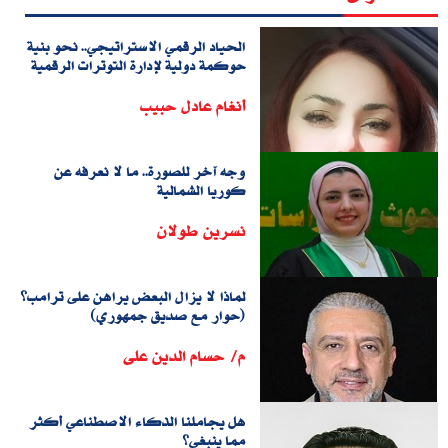
الحياد الرقمي الاستراتيجي.. نحو بنية
حوكمة دولية لإدارة التوترات الرقمية
أنغام عادل حبيب
وجه آخر للصورة.. ما لا نعرفه عن
كوريا الشمالية
نسرين طولان
لماذا لا يزال البعض يراهن على ترامب؟
(حوار مع صديق جمهوري)
م/ حسام الدين على
هل يجاملنا الذكاء الاصطناعي أكثر
مما ينبغي؟