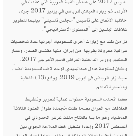
مارس 2017 على هامش القمة العربية التي عقدت في
الأردن. ثم زيارة العبادي للرياض في يونيو 2017 جرى
خلالها الاتفاق على تأسيس "مجلس تنسيقي" بينهما لتطوير
علاقات البلدين إلى "المستوى الاستراتيجي".
تزامن ذلك مع زيارات أخرى للسعودية، أجرتها عدة شخصيات
عراقية معروفة بقربها من إيران، منها مقتدى الصدر، وعمار
الحكيم، ووزير الداخلية العراقي قاسم الأعرجي 2017.
وكان لحكومة عادل عبدالمهدي توجه لافت للسعودية أيضاً،
حيث زار الرياض في أبريل 2019، ووقع (13) اتفاقية
ومذكرة تفاهم.
كما اتخذت السعودية خطوات عملية لتعزيز وتنشيط
العلاقات مع العراق بعدما ظلت مُجمدة طوال العقود الثلاثة
الماضية، وهو ما بدا بافتتاح منفذ عرعر الحدودي في
أغسطس 2017 وإعادة تشغيل خط الملاحة الجوي بين
البلدين، أعقبها إعلان المملكة في مؤتمر إعادة إعمار العراق