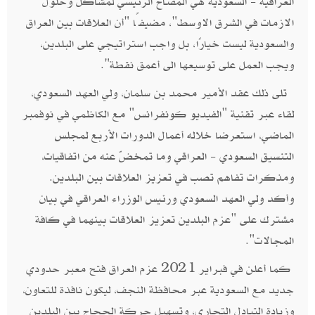
العراقية - السعودية هي المفتاح الرئيسي لمشاكل وحلول
الازمات في الشرق الاوسط"، مضيفًا "أن العلاقات بين العراق
والسعودية ليست خيارًا، بل واجب استراتيجي على البلدين،
ويجب العمل على توسيعها الى أعمق نقطة".
تلى ذلك عقد الأمير محمد بن سلمان، ولي العهد السعودي،
لقاء عبر تقنية "الفيديو كونفرانس" مع الكاظمي في نوفمبر
الماضي، استعرضا خلاله أعمال الدورات الأربع لمجلس
التنسيق السعودي - العراقي وما تمخضّ عنه من اتفاقيات،
ومذكرات تفاهم تصب في تعزيز العلاقات بين البلدين.
وأكد ولي العهد السعودي ورئيس الوزراء العراقي في بيان
مشترك على "عزم البلدين تعزيز العلاقات بينهما في كافة
المجالات".
كما أعلن في فبراير 2021 عزم العراق فتح معبر حدودي
جديد مع السعودية عبر محافظة النجف، ليكون نافذة للتعاون،
وزيادة التبادل التجاري، وتسهيل حركة الحجاج بين البلدين