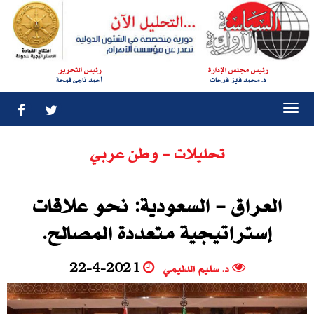
رئيس مجلس الإدارة
رئيس التحرير
د. محمد فايز فرحات
أحمد ناجى قمحة
Togg
navi
تحليلات - وطن عربي
العراق - السعودية: نحو علاقات
إستراتيجية متعددة المصالح.‮
د. سليم الدليمي
22-4-2021