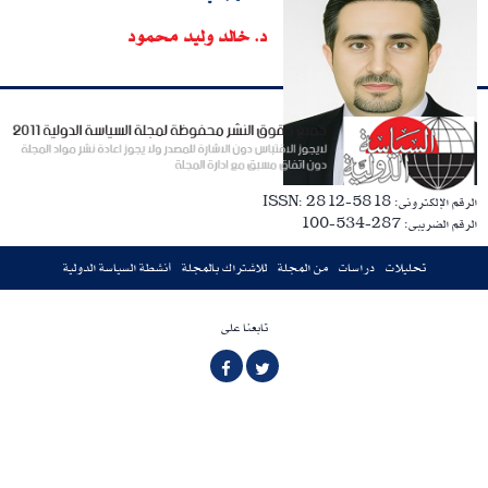
د. خالد وليد محمود
الرقم الإلكترونى: ISSN: 2812-5818
الرقم الضريبى: 287-534-100
تحليلات
دراسات
من المجلة
للاشتراك بالمجلة
أنشطة السياسة الدولية
تابعنا على