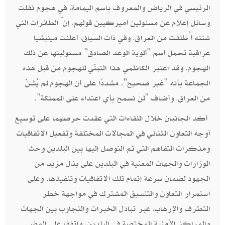
الرئيسي في الرياض والمعروف باسم اليمامة، في هجوم نقلت
وسائل إعلام عن مسئولين أميركيين قولهم، إنّ الطائرات التي
شنته أُطلقت من العراق. وفي ذات السياق، أعلنت ميليشيا
عراقية تحمل أسم "ألوية الوعد الصادق" مسئوليتها عن ذلك
الهجوم. وقد اعتبر الكاظمي هذا التبنّي للهجوم من قبل هذه
الجماعة بأنه "غير صحيح"، مشددًا على أن الهجوم لم يُشنّ
من العراق. وأضاف "لن نسمح بأي اعتداء على المملكة".
أكد الجانبان خلال اللقاءات التي عقدت حرصهما على توسيع
أوجه التعاون الثنائي في المجالات المختلفة وتفعيل الاتفاقيات
ومذكرات التفاهم التي تم التوصل إليها بين البلدين وحث
الوزارات والجهات المعنية في البلدين على بذل مزيد من
الجهود لضمان سرعة إتمام تلك الاتفاقيات وتنفيذها، وعلى
استمرار التعاون والتنسيق المشترك في مواجهة خطر
التطرف والإرهاب، عبر تبادل الخبرات والتجارب بين الجهات
والمراكز الأمنية المختصة في البلدين، واتفقا على المضي