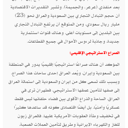
بعد منفذي (عرعر، والجميمة). وتشير التقديرات الاقتصادية
أن حجم التبادل التجاري بين السعودية والعراق نحو (23)
مليار ريال سعودي، ومن المتوقع أن يرتفع التبادل التجاري
بين البلدين إلى مستويات أعلى، وهناك قنوات استثمارية
جديدة، وجاذبة لرءوس الأموال في جميع القطاعات.
الصراع الاستراتيجي الإقليمي:
المؤكد أن هناك صراعًا استراتيجيًا إقليميًا يدور في المنطقة
بين السعودية وإيران، ويُعد العراق إحدى ساحات هذا الصراع،
وبسبب ذلك تسعى كل من إيران والسعودية إلى استمالة العراق
إلى صفها لتأمين عمقها الاستراتيجي، فطهران ترى في
العراق، الساحة والذراع الأقوى بين فضاء حلفائها ليس فقط
عسكريًا وأمنيًا، بل أيضًا اقتصادى كونه قد ساعدها كثيرًا
في تخفيف وطأة العقوبات الأمريكية عليها، فالعراق زبون
للغاز والكهرباء الإيرانية وطريق لتأمين العملات الصعبة،