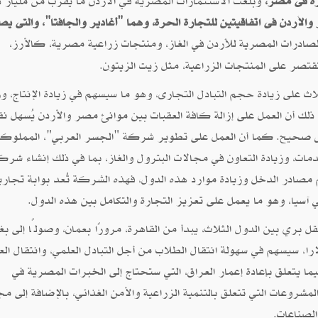
رة فى مصر،
وبلغت الاستثمارات المصرية في الأردن ما يقرب من مليار د
لأردن فى اتفاقيتين للتجارة الحرة، وهما "أغادير والجافتا"، والتى يص
لصادرات المصرية للأردن في الغاز، ومنتجات زراعية مصرية، كالأرز،
تصر على المنتجات الزراعية، مثل زيت الزيتون.
 على زيادة حجم التبادل التجارى، وهو ما سيسهم في زيادة الإنتاج، وز
لك أن العمل على إزالة كافة العقبات بين موانئ مصر والأردن يُسهل نق
لعكس صحيح. كما أن العمل على تطوير شركة "الجسر العربي"، المملوكة
مات، وزيادة التعاون في مجالات البترول والغاز، بما في ذلك إنشاء شرك
مصادر الدخل وزيادة موارد هذه الدول، فهذه الشركة تُعد بوابة تجاري
ي آسيا، وهو ما يعمل على تعزيز التجارة والتكامل بين هذه الدول.
بري بين الدول الثلاث، يبدأ من القاهرة، مرورًا بعمان، وصولًا إلى بغ
 مقابل تذكرة للراكب يبلغ سعرها 130 دولارا، سيسهم في سهولة انتقال الطلاب من أجل التبادل العلمي، وانتقال ا
 فيما يتعلق بإعادة إعمار العراق، التي ستحتاج إلى الخبرات المصرية في
لمشروعات التي تتعلق بالتنمية الزراعية والأمن الغذائي، بالإضافة إلى مج
الصناعات.