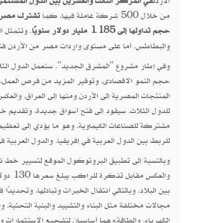
الأردن
في المركز الثالث والعشرين بين الدول المستثم
من خلال 500 شركة عاملة فيها، كما
تشترك مصر وا
حجم تداولها إلى 185
1 مليار دولار سنويًا
. وتتمثل ا
,
والبطاطس، أما على مستوى واردات مصر من الأردن فتق
وفي إطار مشروع "المشرق الجديد"، ستعمل الدول الثلاث
حجم النمو الاقصادى، وتوفير المزيد من فرص العمل، ذ
المنتجات المصرية إلى الأردن ومنها إلى العراق، وا
للدول الثلاث، سيقود إلى فتح أسواق جديدة، وتقديم خد
مشتركة للصناعات الكيماوية، وهو ما يؤدي إلى تعظيم 
للربط بين الدول العربية في إفريقيا، والدول العربية ف
وبالنسبة إلى تطبيق البروتوكول الموقع لتسيير خط نقل 
والعكس
بين البلاد، وبالتالي انتقال الخبرات وتبادلها، وتحديدًا
مجالات مختلفة مثل البناء والتشييد والبنية التحتية، وا
الكهرباء، والطاقة،وهما أساسيان لتشجيع الاستثمارات و