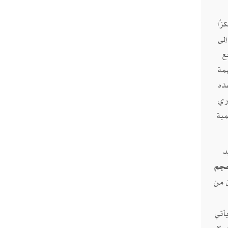
زًا
لى
ع
مة
ذه
ري
مية
زيد
جم
ن من
، ويأتي