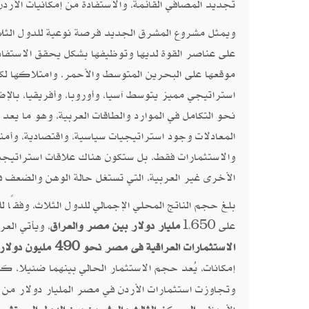
تجديد المصافي القائمة، والاستفادة من إمكانيات الأر
ويمثل مشروع المشرق الجديد فرصة نوعية للدول الثلاث،
على عناصر القوة لديها وتوظيفها بشكل يحقق الاستفا
موقعها على البحرين المتوسط والأحمر، وامتلاكها لكتل
استراتيجي مميز يتوسط آسيا، وأوروبا، وأفريقيا، بالإض
نحو التكامل في الموارد والطاقات العربية، وهو ما يع
المعادلات وجود استراتيجيات سياسية، واقتصادية، وأمني
والاستثمارات فقط، بل ستكون هناك علاقات استراتيجية
الأخرى غير العربية، التي تستغل حالة الوهن والضعف 
على 650
1
مليار دولار بين مصر والعراق
، ويأتي العرا
,
الاستثمارات العراقية فى مصر نحو 490 مليون دولار من خلال 3329 شركة صغيرة ومتوسطة.
إمكانات، يُعد حجم الاستثمار الحالي بينهما ضئيلا، كم