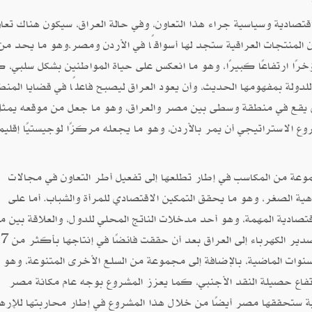
صادية وسياسية جراء هذا التعاون، وفي حالة العراق، سيكون هناك تعا
لمنتجات العراقية ستجد لها أسواقًا في الأردن ومصر،وهو ما يحد من
خرًا ارتفاعًا كبيرًا، وهو ما انعكس على حياة المواطنين بشكل سلبي، 
للدولة بمفهومها الحديث، وأن يعود العراق ليصبح فاعلًا في قضايا المنط
لذي يقع في منطقة وسطى بين مصر والعراق، وهو ما جعل من موقعه يمثل
 الاستراتيجي أن يمر بالأردن، وهو ما يجعله مركزًا لوجيستيًا إقليميً
عة من المكاسب في إطار تطلعها إلى تفعيل أطر التعاون في مجالات
ة الصغر، وهو ما يحقق التمكين الاقتصادي للمرأة والشباب. أما على
تصادية المهمة، وهو أحد مدخلات الناتج المحلي للدول، والعلاقة بين 
والأردن والعراق علاقة قوية متوازنة، فمصر ستقوم بتصدير الكه
نوات الماضية، بالإضافة إلى مجموعة من السلع الأخرى المتنوعة، وهو م
تفاع حصيلة النقد الأجنبي، كما يعزز المشروع بوجه عام مكانة مصر
 ستحققها مصر أيضًا من خلال هذا المشروع في إطار محاربتها للإره