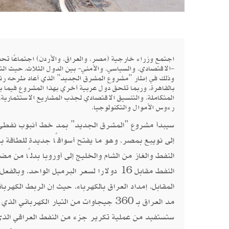
-الاقتصادي، والسياسي، والأمني- بين الدول الثلاث، حيث الت
بالقاهرة، وربما تلحق دول عربية أخري بهذا المشروع فيما ب
المتكاملة، والتنسيق الاقتصادي لجذب المشاريع الاستثمارية، و
رءوس الأموال والتكنولوجيا.
سيبدأ مشروع "المشرق الجديد" بمد خط أنبوب نفطي من 
إلى نويبع بمصر، وهو ما يفتح أسواقًا جديدة للطاقة ب
النفط والغاز من الشام والخليج إلى أوروبا بدلًا من 
النفط مقابل 16 دولارا لسعر البرميل الواحد
المقابل، إمداد العراق بالكهرباء، حيث إن الربط الكه
مد العراق بـ 360 جيجاوات من التيار ال
ستستفيد من عملية تكرير جزء من النفط العراقي الذي