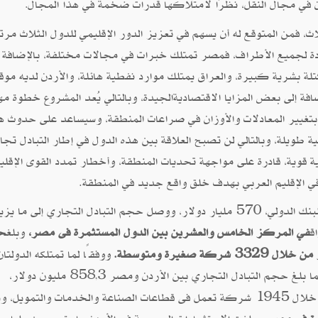
دن في مجال النقل، نظرًا لامتلاكها قدرات ضخمة في هذا المجال
.
 فمن المتوقع له أن يسهم في تعزيز الدور الإقليمي للدول الثلاث مرتك
دة لجميع الأطراف، فمصر تمتلك خبرات في مجالات مختلفة، بالإضافة إ
ة بشرية كبيرة، والعراق يمتلك موارد نفطية هائلة، والأردن لديه موق
افة إلى بعض المزايا الاقتصاديةالجيدة، وبالتالي يُعد المشروع خطوة مه
د بتغيير المعادلات والأوزان في صراعات المنطقة، وسيساعد على حدوث ه
ة طويلة، وبالتالي لن تصبح العلاقة بين هذه الدول في إطار التبادل تجا
 قوية، قادرة على مواجهة تحديات المنطقة، وأخطار تمدد القوى الإقلي
في الإقليم العربي بهدف خلق واقع جديد في المنطقة.
بلغ حجم الناتج المحلي الإجمالي للدول الثلاث، وفقًا للبنك الدولي، 570 مليار دولار، ووصل حجم التبادل التجاري إلى ما ي
ق
في المركز الخامس والعشرين بين الدول المستثمرة فى مصر،
وبلغ
ح
ووفقًا لما تمتلكه الدولتا
ا بلغ حجم التبادل التجاري بين الأردن ومصر 3
858 مليون دولار،
,
وتجاوزت استثمارات الأردن في مصر المليار دولار من خلال 1945 شركة تعمل فى قطاعات الصناعة والخدمات والتمويل