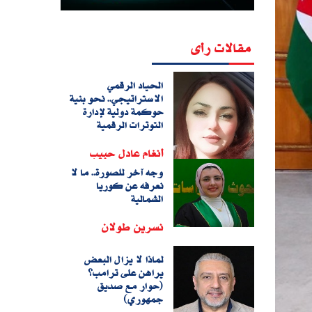
مقالات رأى
الحياد الرقمي
الاستراتيجي.. نحو بنية
حوكمة دولية لإدارة
التوترات الرقمية
أنغام عادل حبيب
وجه آخر للصورة.. ما لا
نعرفه عن كوريا
الشمالية
نسرين طولان
لماذا لا يزال البعض
يراهن على ترامب؟
(حوار مع صديق
جمهوري)