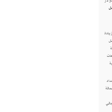
ولار
ل
يادة
ل
ات
ة
داد
لعمالة
الي