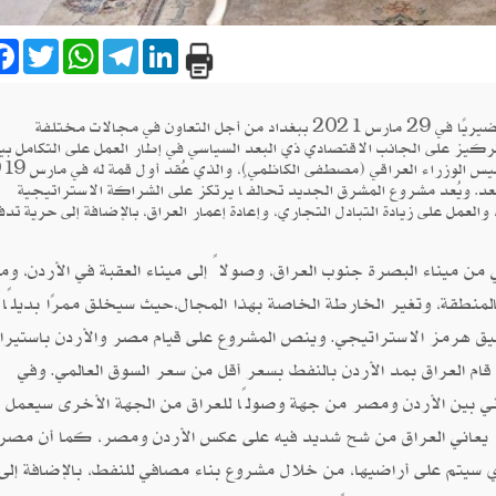
are
Facebook
Twitter
WhatsApp
Telegram
LinkedIn
اجتمع وزراء خارجية (مصر، والعراق، والأردن) اجتماعًا تحضيريًا في 29 مارس 2021 ببغداد من أجل التعاون في مجالات مختلفة
ركيز على الجانب الاقتصادي ذي البعد السياسي في إطار العمل على التكامل بين
وذلك في إطار "مشروع المشرق الجديد" الذي أعاد طرحه رئيس الوزراء ا
عد. ويُعد مشروع المشرق الجديد تحالفًا يرتكز على الشراكة الاستراتيجية
العمل على زيادة التبادل التجاري، وإعادة إعمار العراق، بالإضافة إلى حرية تدف
ميناء البصرة جنوب العراق، وصولاً إلى ميناء العقبة في الأردن، وم
المنطقة، وتغير الخارطة الخاصة بهذا المجال،حيث سيخلق ممرًا بديلًا 
مضيق هرمز الاستراتيجي. وينص المشروع على قيام مصر والأردن باستيرا
، وبالفعل قام العراق بمد الأردن بالنفط بسعر أقل من سعر السوق العالمي. وفي
ربائي بين الأردن ومصر من جهة وصولًا للعراق من الجهة الأخرى سيعمل 
كهربائي الذي يعاني العراق من شح شديد فيه على عكس الأردن ومصر، كما أن مصر
 سيتم على أراضيها، من خلال مشروع بناء مصافي للنفط، بالإضافة إلى