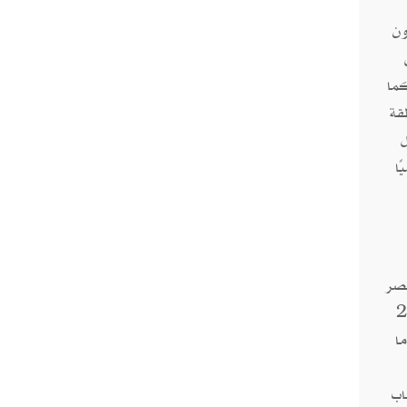
ون
كما
قة
ا
مصر
رباء إلى العراق بعد أن حققت فائضًا في إنتاجها بأكثر من 27
ا
اب