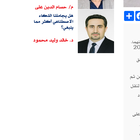
م/ حسام الدين على
Sh
هل يجاملنا الذكاء
الاصطناعي أكثر مما
ينبغي؟
د. خالد وليد محمود
هما،
لعراقي (مصطفى الكاظمي)، والذي عُقد أول قمة له في مارس 2019
ق
ن ثم
لنقل
د
على