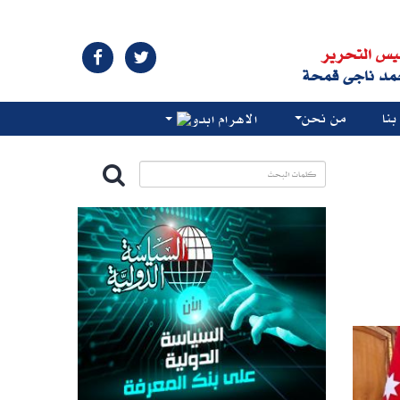
يس التحرير
مد ناجى قمحة
نا
من نحن
الاهرام ابدو