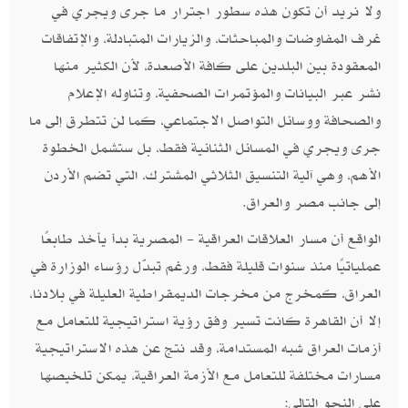
ولا نريد أن تكون هذه سطور اجترار ما جرى ويجري في
غرف المفاوضات والمباحثات، والزيارات المتبادلة، والإتفاقات
المعقودة بين البلدين على كافة الأصعدة، لأن الكثير منها
نشر عبر البيانات والمؤتمرات الصحفية، وتناوله الإعلام
والصحافة ووسائل التواصل الاجتماعي، كما لن تتطرق إلى ما
جرى ويجري في المسائل الثنائية فقط، بل ستشمل الخطوة
الأهم، وهي آلية التنسيق الثلاثي المشترك، التي تضم الأردن
إلى جانب مصر والعراق.
الواقع أن مسار العلاقات العراقية - المصرية بدأ يأخذ طابعًا
عملياتيًا منذ سنوات قليلة فقط، ورغم تبدّل رؤساء الوزارة في
العراق، كمخرج من مخرجات الديمقراطية العليلة في بلادنا،
إلا أن القاهرة كانت تسير وفق رؤية استراتيجية للتعامل مع
أزمات العراق شبه المستدامة، وقد نتج عن هذه الاستراتيجية
مسارات مختلفة للتعامل مع الأزمة العراقية، يمكن تلخيصها
على النحو التالي: