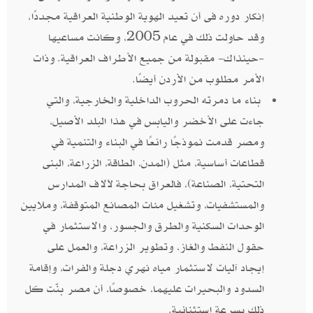
إنكار دوره فى أن تعيد الهوية الوطنية العراقية مجددًا،
وقد حاولت ذلك في عام 2005، وكانت مساعيها
-حينذاك- مقبولة من جميع الأطراف العراقية. وذات
الأمر مطلوب من الأردن أيضًا.
بناء ما دمرته الحروب الداخلية والخارجية، والتي
جاءت على الأخضر واليابس في هذا البلد الأصيل،
ومصر قدمت نموذجًا رائعًا في البناء والتنمية في
قطاعات أساسية، مثل (المدن، الطاقة، الزراعة، البنى
التحتية، الصناعة)، فالعراق بحاجة لآلاف المدارس
والمستشفيات، وتشغيل مئات المصانع المتوقفة، وملايين
الوحدات السكنية والطرق والجسور، والاستثمار في
حقول النفط والغاز، وتطوير الزراعة، والعمل على
إيجاد آليات لاستثمار مياه نهري دجلة والفرات، وإقامة
السدود والبحيرات عليهما، خصوصًا، أن مصر بنّت كل
ذلك بسرعة استثنائية.