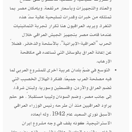
والعتاد والتجهيزات وبأسعار مرتفعة، وبإمكان مصر بما
تمتلكه من خبرات وقدرات تسليحية عالية سدّ هذه
الثغرة، ويريد العراقيون هنا تكرار تجربة الثمانينيات
عندما قامت مصر بتجهيز الجيش العراقي خلال
الحرب "العراقية-الإيرانية"، بالأسلحة والذخائر، فضلاً
عن إعانة العراق بالوسائل التي تساعده في مكافحة
الإرهاب.
التوسع في ضمّ بلدان عربية أخرى للمشروع العربي لما
فيه مصلحة العرب جميعًا، ففكرة الهلال الخصيب التي
تضم العراق والأردن، وفلسطين وسوريا، ولبنان شرقًا،
إلى جانب مصر، وضم السودان وليبيا مستقبلاً، هو حلم
يراود العراقيين منذ أن طرحه رئيس الوزراء العراقي
الأسبق نوري السعيد عام 1942، وله أبعاده
الاستراتيجية، كونه يقف في وجه مشروع إيران
الخاص بالتمدد لإكمال هلالها الشيعي، الذي يضم كل