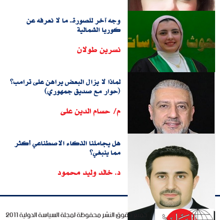
وجه آخر للصورة.. ما لا نعرفه عن
كوريا الشمالية
نسرين طولان
لماذا لا يزال البعض يراهن على ترامب؟
(حوار مع صديق جمهوري)
م/ حسام الدين على
هل يجاملنا الذكاء الاصطناعي أكثر
مما ينبغي؟
د. خالد وليد محمود