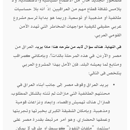
فالمحور الجديد خالٍ من الأطماع السياسية والاقتصادية، ولا
يلامس ثقافة قطاع مهم من العراقيين، إذّ أنه بلا حساسيات
طائفية أو مذهبية أو توسعية. وربما هو بداية لرسم مشروع
عربي حقيقي لكيفية مواجهات المخاطر التي تهدد الأمن
القومي العربي.
د العراق من
في النهاية، هناك سؤال لابد من طرحه هنا: ماذا يري
مصر والأردن، في هذه المرحلة بالذات؟، وبإمكاني كمراقب
ومتابع لما يعيشه البلد، فإن الأمل بهذا المشروع العربي
يتلخص فى التالي:
يريد العراق وقوف مصر إلى جانب أبناء العراق في
محنتهم الطائفية التي مازالت لم تنته بالشكل المطلوب،
فمازال هناك تهميش وإقصاء، وإبعاد ونزاعات قومية
ومذهبية، وبإمكان الشقيقة الكبرى بخبرتها وتجربتها
وعمقها الحضاري، وهو أمر مرتبط بقدرة مصر على
استثمار "ملفات النفوذ" كوسيط أو طرف لا يمكن