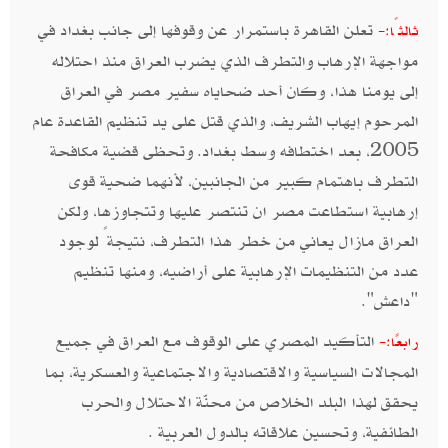
تعلن القاهرة باستمرار عن وقوفها إلى جانب بغداد في
ثالثًا:-
مواجهة الإرهاب والتطرف الذي يضرب العراق منذ احتلاله
إلى يومنا هذا، وكان أحد ضحاياه سفير مصر في العراق
المرحوم إيهاب الشريف، والذي قتل على يد تنظيم القاعدة عام
2005، بعد اختطافه وسط بغداد. وتحظى قضية مكافحة
التطرف باهتمام كبير من الجانبين، لأنهما ضحية قوى
إرهابية استطاعت مصر ان تنتصر عليها وتتجاوزها، ولكن
العراق مازال يعاني من خطر هذا التطرف، نتيجةً لوجود
عدد من التنظيمات الإرهابية على أراضيه، ومنها تنظيم
"داعش".
التأكيد المصري على الوقوف مع العراق في جميع
رابعًا:-
المجالات السياسية والاقتصادية والاجتماعية والعسكرية، بما
يحقق لهذا البلد الخلاص من محنّة الاحتلال والحرب
الطائفية، وتحسين علاقاته بالدول العربية .