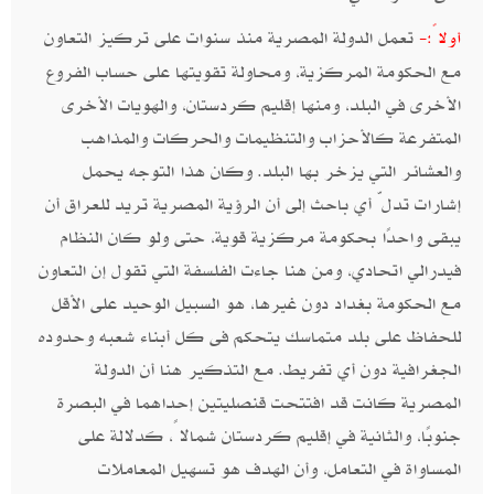
تعمل الدولة المصرية منذ سنوات على تركيز التعاون
أولاً:-
مع الحكومة المركزية، ومحاولة تقويتها على حساب الفروع
الأخرى في البلد، ومنها إقليم كردستان، والهويات الأخرى
المتفرعة كالأحزاب والتنظيمات والحركات والمذاهب
والعشائر التي يزخر بها البلد. وكان هذا التوجه يحمل
إشارات تدلّ أي باحث إلى أن الرؤية المصرية تريد للعراق أن
يبقى واحدًا بحكومة مركزية قوية، حتى ولو كان النظام
فيدرالي اتحادي، ومن هنا جاءت الفلسفة التي تقول إن التعاون
مع الحكومة بغداد دون غيرها، هو السبيل الوحيد على الأقل
للحفاظ على بلد متماسك يتحكم فى كل أبناء شعبه وحدوده
الجغرافية دون أي تفريط. مع التذكير هنا أن الدولة
المصرية كانت قد افتتحت قنصليتين إحداهما في البصرة
جنوبًا، والثانية في إقليم كردستان شمالاً، كدلالة على
المساواة في التعامل، وأن الهدف هو تسهيل المعاملات