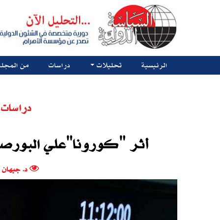
الرئيسية
تحليلات
دراسات
من المجلة
دراسات 
أثر‮ "‬كورونا"علي البورص‮‬
‬د‮. ‬جيها