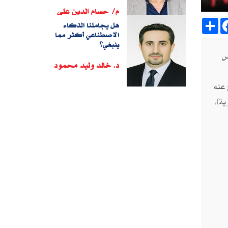
م/ حسام الدين على
Sh
هل يجاملنا الذكاء
الاصطناعي أكثر مما
ينبغي؟
يروس
د. خالد وليد محمود
 عنه
من إعلان الطوارئ في معظم دول العالم، كل ذلك تسبب في حدوث تقلبات كبيرة في سلاسل التوريد العالمية‮ (‬الحركة التجارية‮)‬،