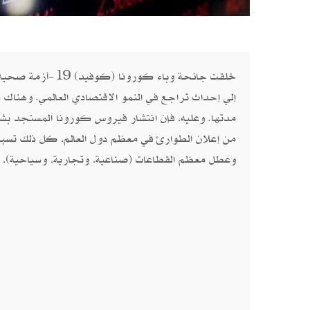
إلي إحداث‮‬
مدتها‮. ‬وعليه،‮ ‬فإن انتشار فيروس كورون
وعطل معظم القطاعات‮ (‬صناعية، وتجارية، وسياحية‮)‬، وخلق صدمة في معدلات الطلب والاستهلاك‮. ‬