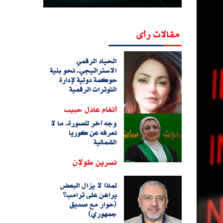
مقالات رأى
الحياد الرقمي
الاستراتيجي.. نحو بنية
حوكمة دولية لإدارة
التوترات الرقمية
أنغام عادل حبيب
وجه آخر للصورة.. ما لا
نعرفه عن كوريا
الشمالية
نسرين طولان
لماذا لا يزال البعض
يراهن على ترامب؟
(حوار مع صديق
جمهوري)