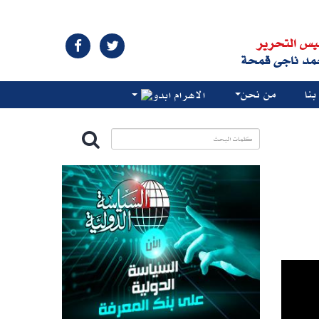
يس التحرير
مد ناجى قمحة
نا
من نحن
الاهرام ابدو