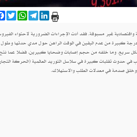
are
Facebook
Twitter
WhatsApp
Telegram
LinkedIn
خلقت جائحة وباء كورونا‮ (‬كوفيد‮-‬19‮) ‬أزمة صحية واقتصادية‮ ‬غير مسبوقة‮. ‬فقد أدت الإجراءات الضرورية لاحتواء الف
 تراجع في النمو الاقتصادي العالمي. وهناك درجة كبيرة من عدم اليقين في الوقت الراهن حول مدي حدتها وطول
ا المستجد بشكل سريع، وما خلفه من حجم إصابات وضحايا كبيرين، فضلا عما نتج