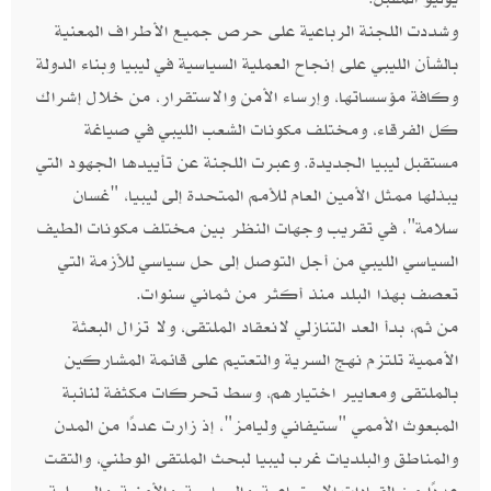
وشددت اللجنة الرباعية على حرص جميع الأطراف المعنية
بالشأن الليبي على إنجاح العملية السياسية في ليبيا وبناء الدولة
وكافة مؤسساتها، وإرساء الأمن والاستقرار، من خلال إشراك
كل الفرقاء، ومختلف مكونات الشعب الليبي في صياغة
مستقبل ليبيا الجديدة. وعبرت اللجنة عن تأييدها الجهود التي
يبذلها ممثل الأمين العام للأمم المتحدة إلى ليبيا، "غسان
سلامة"، في تقريب وجهات النظر بين مختلف مكونات الطيف
السياسي الليبي من أجل التوصل إلى حل سياسي للأزمة التي
تعصف بهذا البلد منذ أكثر من ثماني سنوات.
من ثم، بدأ العد التنازلي لانعقاد الملتقى، ولا تزال البعثة
الأممية تلتزم نهج السرية والتعتيم على قائمة المشاركين
بالملتقى ومعايير اختيارهم، وسط تحركات مكثفة لنائبة
المبعوث الأممي "ستيفاني وليامز"، إذ زارت عددًا من المدن
والمناطق والبلديات غرب ليبيا لبحث الملتقى الوطني، والتقت