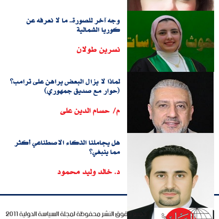
وجه آخر للصورة.. ما لا نعرفه عن
كوريا الشمالية
نسرين طولان
لماذا لا يزال البعض يراهن على ترامب؟
(حوار مع صديق جمهوري)
م/ حسام الدين على
هل يجاملنا الذكاء الاصطناعي أكثر
مما ينبغي؟
د. خالد وليد محمود