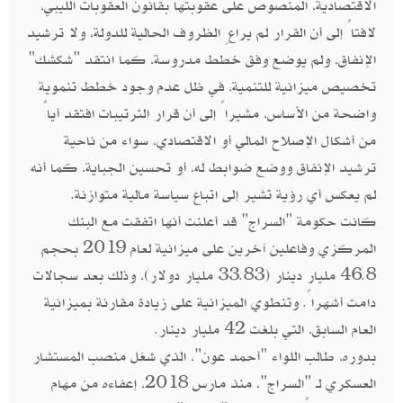
الاقتصادية، المنصوص على عقوبتها بقانون العقوبات الليبي،
لافتاً إلى أن القرار لم يراعِ الظروف الحالية للدولة، ولا ترشيد
الإنفاق، ولم يوضع وفق خطط مدروسة، كما انتقد "شكشك"
تخصيص ميزانية للتنمية، في ظل عدم وجود خطط تنموية
واضحة من الأساس، مشيراً إلى أن قرار الترتيبات افتقد أياً
من أشكال الإصلاح المالي أو الاقتصادي، سواء من ناحية
ترشيد الإنفاق ووضع ضوابط له، أو تحسين الجباية، كما أنه
لم يعكس أي رؤية تشير إلى اتباع سياسة مالية متوازنة.
كانت حكومة "السراج" قد أعلنت أنها اتفقت مع البنك
المركزي وفاعلين آخرين على ميزانية لعام 2019 بحجم
46.8 مليار دينار (33.83 مليار دولار)، وذلك بعد سجالات
دامت أشهراً. وتنطوي الميزانية على زيادة مقارنة بميزانية
العام السابق، التي بلغت 42 مليار دينار.
بدوره، طالب اللواء "أحمد عون"، الذي شغل منصب المستشار
العسكري لـ "السراج"، منذ مارس 2018، إعفاءه من مهام