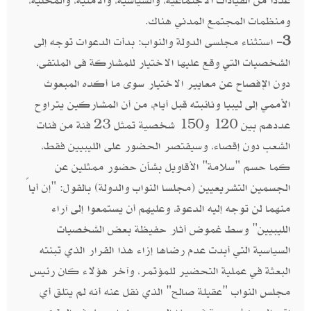
عددًا من القيادات الاجتماعية، والسياسية، والأمنية، والمحلية،
ومنظمات المجتمع المدني هناك.
3-
استثناء مجلسى الدولة والنواب: بدأت الدعوات توجه إلى
الشخصيات التي وقع عليها الاختيار للمشاركة فى الملتقى،
دون الإفصاح عن معايير الاختيار سوى ما أكده المبعوث
الأممي إلى ليبيا ونائبته قبل أيام، من أن المشاركين يتراوح
عددهم بين 120 و150 شخصية تمثل 23 فئة من فئات
الشعب دون إقصاء، وسيقتصر الحضور على الليبيين فقط،
كما حسم "سلامة" الأقاويل بشأن حضور ممثلين عن
الجسمين التشريعيين (مجلسا النواب والدولة) بالقول: "إن أياً
منهما لن توجه إليه الدعوة، وعليهم أن يستمعوا إلى آراء
الليبيين" وسط غموض أثار حفيظة بعض الشخصيات
السياسية التي أبدت عدم رضاها إزاء هذا القرار الذي تبنته
البعثة في عملية التحضير للمؤتمر، وآخر هؤلاء كان رئيس
مجلس النواب "عقيلة صالح" الذي نقل عنه أنه لم يتلق أي