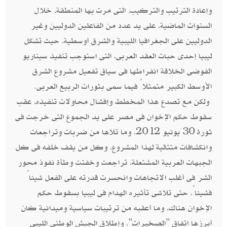
وإعادة الترتيب والتركيب، التى مرت بها المنطقة، خلال
السنوات الماضية، على يد عدد من الفاعلين الدوليين وغير
الدوليين على الجغرافيا الليبية والشرق أوسطية، حيث تشكل
ليبيا إحدى حبات العقد العربى، التى استوجب تنفيذ سيناريو
الفوضى الخلاقة انفراطها فى سياق تفعيل مشروع الشرق
الأوسط الكبير متمثلاً فيما سمى بثورات الربيع العربى.
ولكن مع تصدع هذا المخطط وإفشال محاولات تنفيذه، عقب
سقوط حكم الإخوان فى مصر على يد الجموع التى خرجت فى
ثورة 30 يونيو 2012، وما تلاها من ضربات وتراجعات
وانكشافات متتالية لهذا المشروع، وكل من يقف خلفه فى كل
الجبهات العربية المشتعلة، تراجعت وخفتت وطأة نفوذ محور
الشر فى أغلب الاتجاهات وانحسرت قدرته على الفعل شيئاً
فشيئاً، حتى تلاشى تأثيره الهدام فى ليبيا بسقوط حكم
الإخوان هناك، وما أعقبه من ترتيبات سياسية وميدانية كان
أبرزها اتفاق "الصخيرات"، وإطلاق الجيش الوطنى الليبى