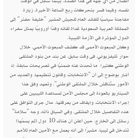
اتصال من أي جهة في هذا الصدد، بينما سجل في الوقت
نفسه، وفيما فسر بتحركات ربع الساعة الأخيرة، زيارة
مفاجئة سياسيًا للقائد العام للجيش المشير "خليفة حفتر" إلى
المملكة العربية السعودية غداة لقائه وفدًا أوروبيًا يمثل سفراء
الدول المؤثرة في الأزمة الليبية.
وكان المبعوث الأممى قد كشف المبعوث الأممي، خلال
حوار تليفزيوني، فى وقت سابق، عن بند من بنود الملتقى
الوطني كثيراً ما تحدث عنه ضمنيًا في تصريحات سابقة، إذ
أشار بوضوح إلى أن "الانتخابات، وقانون تنظيمها، والعديد من
الأمور ستُناقش خلال الملتقى الوطني"، وتعهد وفق هذا
السيناريو بالعودة إلى مجلس الأمن لمساعدة الليبيين على
إجراء الانتخابات، وإيقاف من يعرقلها، حال جرى التوافق على
هذه التفاصيل خلال الملتقى. وفي السياق ذاته، وجه "سلامة"
رسائل إلى الخارج، حين أعلن أن هناك 10 دول (لم يسمّها)
تتدخل في ليبيا، مشيرًا إلى أنه يعمل مع الأمين العام للأمم