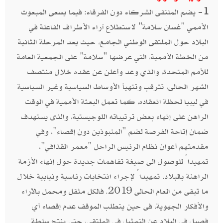
1-
يضم الملتقى الشركاء دون الفرقاء: فيما يسعى المبعوث
الأممي "غسان سلامة" لاستطلاع آراء الأطراف الفاعلة في
البلاد حول الملتقى الوطني الجامع، حيث يعد المرحلة الثانية
من الخطة الأممية، التي عرضها "سلامة" على الجمعية العامة
للأمم المتحدة، والذي وعد وأعلن عن عقده خلال منتصف
الشهر الحالى، تترقب وتتهيأ الأوساط السياسية وغير السياسية
في ليبيا لحظة انعقاده، كما تعمل البعثة الأممية في الوقت
الراهن على إنهاء بعض ترتيباته اللوجيستية، والذى يستهدف
ضمان إتاحة الفرصة لضم "المنبوذين دون إقصاء"، وفي
مقدمتهم أعوان نظام الرئيس الراحل "معمر القذافي"،
تمهيداً للوصول الى صيغة تفاهمات جديدة حول إنهاء الأزمة
الراهنة بالبلاد، تمهيداً لإجراء انتخابات رئاسية ونيابية خلال
ما تبقى من العام الحالى 2019. فالكل مثقل ومحمل بالآراء
والأفكار الجهوية، فى حين يتطلب الموقف عدم إقصاء أي
فصيل في البلاد عن التمثيل في الملتقى، حتى ينتج سلطة