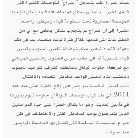
عمله، مبرراً ذلك بتجاهل "السراج" للتوصيات الكثيرة التي
قدمها أخيراً، كما لم يحقق عمله أهدافه فيما يتعلق بتوحيد
المؤسسة العسكرية تحت منظومة قيادة وسيطرة واحدة،
مشيراً إلى أن السراج لم يتجاوب بشكل إيجابي مع أي من
المقترحات التي قدمها خلال فترة توليه منصبه، بما في ذلك
دعوته لاتخاذ تدابير مبكرة وفعالة لتأمين الجنوب، وتعيين
قيادة عسكرية له، إلى جانب حرس الحدود، والتنسيق الميداني
مع شركاء حكومة الوفاق بالمنطقة الشرقية لتوحيد الجهود،
وتجنيب أبناء الجيش الواحد مخاطر التصادم والاقتتال.
كما تعيش العاصمة طرابلس على وقع انفلات أمني منذ عام
2011، في ظل غياب مؤسسات الدولة أو حكومة تقوم بدورها
في تأمين المدينة، وهو ما يشكل خطراً على حياة المواطنين
الذين يتعرضون يومياً لمخاطر القتل والاختطاف، في ظل
صراع الميليشيات المسلحة التي تضيق بها العاصمة طرابلس
منذ سنوات.