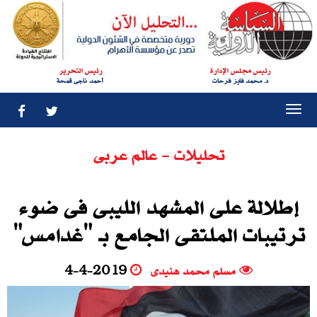
رئيس مجلس الإدارة
رئيس التحرير
د. محمد فايز فرحات
أحمد ناجى قمحة
Togg
navi
تحليلات - عالم عربى
إطلالة على المشهد الليبى فى ضوء
ترتيبات الملتقى الجامع بـ "غدامس"
مسلم محمد هنيدى
4-4-2019