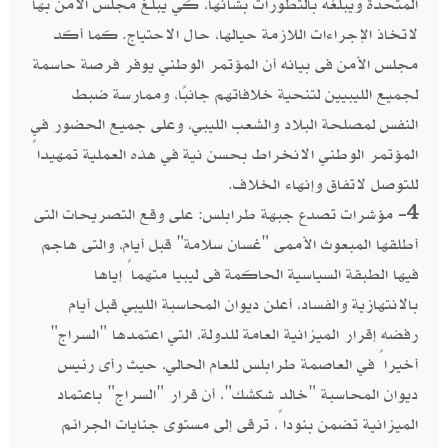
المتحدة ويبلغه بالتطورات بشأنها، كي يبلغ مجلس الأمن بها
لاتخاذ الإجراءات اللازمة حيالها، حال الاحتياج. كما أكد
مجلس الأمن فى بيانه أن المؤتمر الوطني يوفر فرصة حاسمة
لجميع الليبيين لتنحية خلافاتهم جانبًا، وممارسة ضبط
النفس لمصلحة البلاد والشعب الليبي، وعلى جميع الحضور في
المؤتمر الوطني الانخراط بحسن نية في هذه العملية تمهيداً
للتوصل لاتفاق وإنهاء الخلاف.
4-
مؤشرات تصدع جبهة طرابلس: على وقع التصريحات التى
أطلقها المبعوث الأممى "غسان سلامة" قبل أيام، والتى هاجم
فيها الطبقة السياسية الحاكمة فى ليبيا متهماً إياها
بالانتهازية والفساد، أعلن ديوان المحاسبة الليبي قبل أيام
رفضه إقرار الميزانية العامة للدولة، التي اعتمدها "السراج"
أخيراً في العاصمة طرابلس للعام الحالي، حيث رأى رئيس
ديوان المحاسبة "خالد شكشك"، أن قرار "السراج" باعتماد
الميزانية تضمن بنوداً، ترقى إلى مستوى جنايات الجرائم