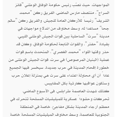
المواجهات، حيث نصّب رئيس حكومة الوفاق الوطني "فائز
السراج"، منتصف مارس الماضى، الفريق ركن "محمد
الشريف" رئيساً للأركان العامة للجيش، والفريق ركن "سالم
جحا" مساعدا له، وسط مخاوف من اندلاع مواجهات في
مدينة "سرت" الساحلية بين قوات الجيش الوطني الليبي،
بقيادة "حفتر"، والقوات التابعة لحكومة الوفاق، وكان قد
حذر وقتها اللواء "محمد الغصري"، المتحدث باسم قوات
عملية (البنيان المرصوص) في سرت، قوات الجيش الوطنى من
خطورة إقحام المدينة في حرب جديدة، سيخسر فيها الجميع
عاداً أن أي محاولة اعتداء على سرت هي بمنزلة إعلان حرب
وستكون عواقبها كارثية بكل المقاييس.
كذلك شهدت العاصمة طرابلس، فى الأسبوع الماضي،
تحركات وحشوداً عسكرية للميليشيات المسلحة تتحرك في
معظم أرجاء المدينة بشكل مفاجئ، خاصة في المنطقة
الجنوبية للعاصمة، وسط مخاوف الميليشيات المسلحة خاصة