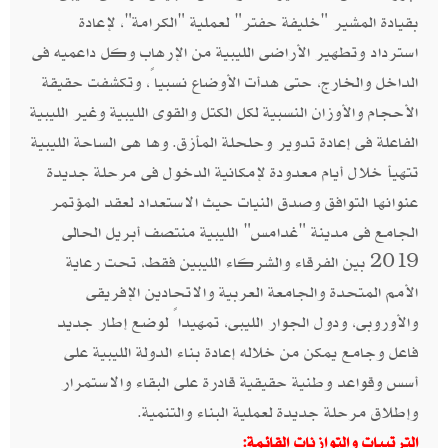
بقيادة المشير "خليفة حفتر" لعملية "الكرامة"، لإعادة
استرداد وتطهير الأراضى الليبية من الإرهاب وكل داعميه فى
الداخل والخارج، حتى هدأت الأوضاع نسبياً، وتكشفت حقيقة
الأحجام والأوزان النسبية لكل الكتل والقوى الليبية وغير الليبية
الفاعلة فى إعادة تدوير وحلحلة المأزق. وها هى الساحة الليبية
تتهيأ خلال أيام معدودة لإمكانية الدخول فى مرحلة جديدة
عنوانها التوافق وصدق النيات حيث الاستعداد لعقد المؤتمر
الجامع فى مدينة "غدامس" الليبية منتصف أبريل الحالى
2019 بين الفرقاء والشركاء الليبين فقط، تحت رعاية
الأمم المتحدة والجامعة العربية والاتحادين الإفريقى
والأوروبى، ودول الجوار الليبى، تمهيداً لوضع إطار جديد
فاعل وجامع يمكن من خلاله إعادة بناء الدولة الليبية على
أسس وقواعد وطنية حقيقية قادرة على البقاء والاستمرار
وإطلاق مرحلة جديدة لعملية البناء والتنمية.
الترتيبات والتوازنات القائمة: