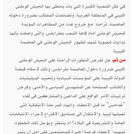
في ظل الشعبية الكبيرة التي بات يحظى بها الجيش الوطنى
الليبي في المنطقة الغربية، وتصاعدت المطالب بضرورة دخوله
العاصمة، تزامناً مع خروج عدد من المظاهرات المؤيدة
للجيش الوطني أمام قاعة الشعب بطرابلس، والتى وصفت بأنها
بدايات شعبوية تمهد لظهور الجيش الوطنى في العاصمة
الليبية.
من ثم،
هل تفرض التطورات الراهنة على الجيش الوطنى
الليبى ضرورة دخول العاصمة طرابلس، وذلك لإحكام قبضة
الدولة الليبية على المؤسسات السيادية وتحييد الميليشيات
والكتائب المسلحة عن المشهدين السياسى والأمنى، وفرض
ترتيبات الأمر الواقع على الداعين والمشاركين فى لقاء
"غدامس" ما قبل الانعقاد، وإنهاء المرحلة الانتقالية التى
تعيشها ليبيا، والانتقال إلى صناديق الاقتراع لإجراء الانتخابات
العامة والتشريعية فى البلاد؟ أم ينتظر ويؤجل تلك الخطوة،
تمهيداً لإعطاء فرصة أخيرة للمجتمعين على أمل أن يثمر