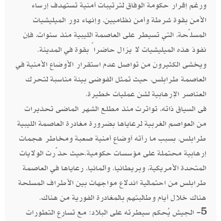
ورغم إقرار حكومة الوفاق لترتيبات أمنية تستهدف إرساء
الأمن بقوة شرطة وأمن نظاميين، وإنهاء دور الميليشيات
المسلّحة، التي تسيطر على العاصمة الليبية منذ سنوات، فإن
نفوذ هذه الميليشيات لا يزال حاضراً بقوة في المدينة.
ويخشى الكثيرون من تواصل عدم استقرار الأوضاع الأمنية في
العاصمة طرابلس، حيث تمثل الفوضى بيئة مناسبة لتحرك
العناصر الإرهابية لشن عمليات خطيرة.
فى السياق ذاته، تواترت منذ مطلع الشهر الماضى تحذيرات
من العواصم الغربية لرعاياها بضرورة مغادرة العاصمة الليبية
طرابلس، بسبب ما رأته أوضاع أمنية صعبة ومخاطر هجمات
إرهابية محتملة على مؤسسات حكومية.حيث حذّرت الولايات
المتحدة الأمريكية، وبريطانيا، وألمانيا، رعاياها في العاصمة
طرابلس من احتمالية اندلاع مواجهات بين الأطراف المسلحة
هناك خلال أيام وطالبتهم بالمغادرة الفورية من هناك.
5-
الجيش يُحكم سيطرته على البلاد: مع تسارع التطورات