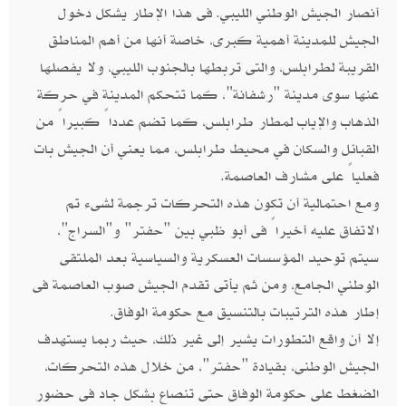
أنصار الجيش الوطني الليبي. فى هذا الإطار يشكل دخول
الجيش للمدينة أهمية كبرى، خاصة أنها من أهم المناطق
القريبة لطرابلس، والتى تربطها بالجنوب الليبي، ولا يفصلها
عنها سوى مدينة "رشفانة"، كما تتحكم المدينة في حركة
الذهاب والإياب لمطار طرابلس، كما تضم عدداً كبيراً من
القبائل والسكان في محيط طرابلس، مما يعني أن الجيش بات
فعلياً على مشارف العاصمة.
ومع احتمالية أن تكون هذه التحركات ترجمة لشىء تم
الاتفاق عليه أخيراً فى أبو ظبي بين "حفتر" و"السراج"،
سيتم توحيد المؤسسات العسكرية والسياسية بعد الملتقى
الوطني الجامع، ومن ثم يأتى تقدم الجيش صوب العاصمة فى
إطار هذه الترتيبات بالتنسيق مع حكومة الوفاق.
إلا أن واقع التطورات يشير إلى غير ذلك، حيث ربما يستهدف
الجيش الوطنى، بقيادة "حفتر"، من خلال هذه التحركات،
الضغط على حكومة الوفاق حتى تنصاع بشكل جاد فى حضور