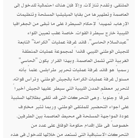
الملتقى، وتقدم تنازلات، وإلا فإن هناك احتمالية للدخول إلى
العاصمة وتطهيرها من بقايا الميليشيا المسلحة وتنظيمات
الإرهاب، تمهيداً لإحكام السيطرة على ما تبقى من الجغرافيا
الليبية خارج سيطرة القوات، خاصة عقب تعيين اللواء
"عبدالسلام الحاسي"، قائد غرفة عمليات "الكرامة" التابعة
للجيش الوطني الليبي، قائداً لمجموعة عمليات المنطقة
الغربية التي تشمل العاصمة. وبهذا القرار يكون "الحاسي"
رسمياً هو قائد غرفة عمليات تحرير طرابلس، علماً بأنه
مسئول غرفة عمليات الكرامة بالجيش الوطني، وترأس قواته،
لتحرير معظم المدن الليبية التي سيطر عليها الجيش أخيراً
شرقاً وجنوباً. وهى التحركات التى قد تلقي بظلالها السلبية
على أجواء التحضير للملتقى الوطني، وربما تثير مخاوف
عودة المواجهة المسلحة في محيط العاصمة بين الطرفين.
خصوصاً فى ظل إقدام حكومة الوفاق على عدد من
التحركات الاستباقية التى تستعد من خلالها للدخول فى هذه