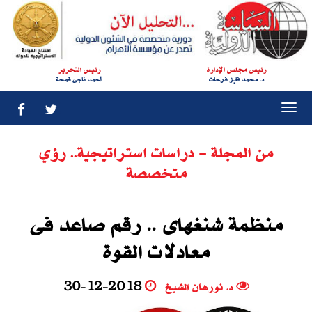
رئيس مجلس الإدارة
رئيس التحرير
د. محمد فايز فرحات
أحمد ناجى قمحة
Togg
navi
من المجلة - دراسات استراتيجية.. رؤي
متخصصة
منظمة شنغهاى‮ .. ‬رقم صاعد فى
معادلات القوة
د. نورهان الشيخ
30-12-2018