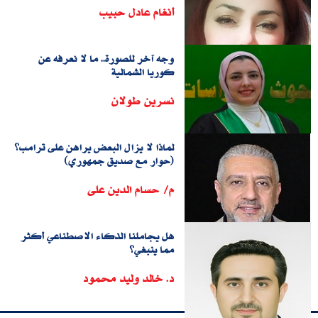
أنغام عادل حبيب
وجه آخر للصورة.. ما لا نعرفه عن
كوريا الشمالية
نسرين طولان
لماذا لا يزال البعض يراهن على ترامب؟
(حوار مع صديق جمهوري)
م/ حسام الدين على
هل يجاملنا الذكاء الاصطناعي أكثر
مما ينبغي؟
د. خالد وليد محمود