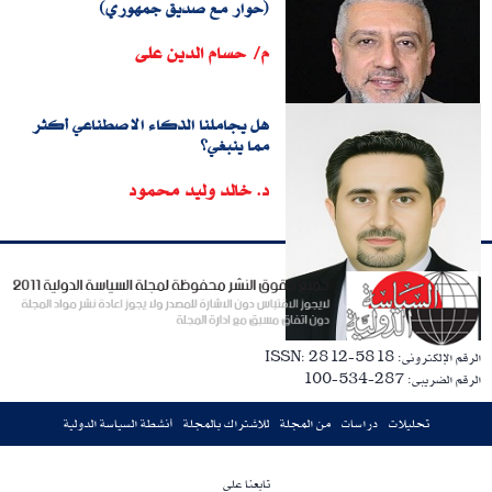
(حوار مع صديق جمهوري)
م/ حسام الدين على
هل يجاملنا الذكاء الاصطناعي أكثر
مما ينبغي؟
د. خالد وليد محمود
الرقم الإلكترونى: ISSN: 2812-5818
الرقم الضريبى: 287-534-100
تحليلات
دراسات
من المجلة
للاشتراك بالمجلة
أنشطة السياسة الدولية
تابعنا على