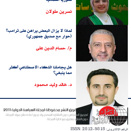
نسرين طولان
لماذا لا يزال البعض يراهن على ترامب؟
(حوار مع صديق جمهوري)
م/ حسام الدين على
هل يجاملنا الذكاء الاصطناعي أكثر
مما ينبغي؟
د. خالد وليد محمود
الرقم الإلكترونى: ISSN: 2812-5818