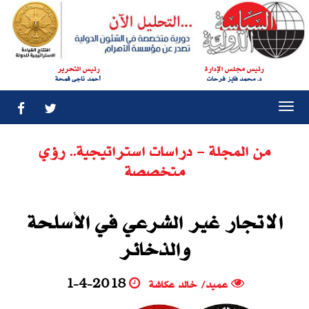
رئيس مجلس الإدارة
رئيس التحرير
د. محمد فايز فرحات
أحمد ناجى قمحة
Togg
navi
من المجلة - دراسات استراتيجية.. رؤي
متخصصة
الاتجار‮ ‬غير الشرعي في الأسلحة
والذخائر
عميد‮/ ‬خالد عكاشة
1-4-2018