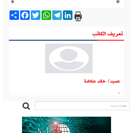
Share
Facebook
Twitter
WhatsApp
Telegram
LinkedIn
تعريف الكاتب
عميد‮/ ‬خالد عكاشة
.