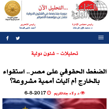
رئيس مجلس الإدارة
رئيس التحرير
د. محمد فايز فرحات
أحمد ناجى قمحة
Togg
navi
تحليلات - شئون دولية
الضغط الحقوقي على مصر.. استقواء
بالخارج أم آليات أممية مشروعة؟
د. ولاء جادالكريم
6-8-2017