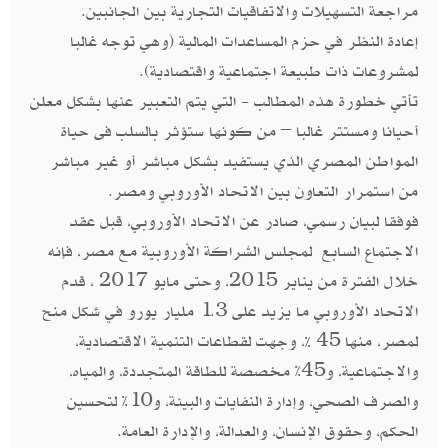
مراجعة التسهيلات والاتفاقيات التجارية بين الجانبين.
إعادة النظر في حزم المساعدات المالية (وهي توجه غالبا
لمشروعات ذات طبيعة اجتماعية واقتصادية).
تأتي خطورة هذه المطالب - التي يتم التعبير عنها بشكل معلن
أحيانا ومستتر غالبا – من كونها ستؤثر بالسلب فى حياة
المواطن المصري الذي يستفيد بشكل مباشر أو غير مباشر
من استمرار التعاون بين الاتحاد الأوروبي ومصر.
فوفقا لبيان رسمي، صادر عن الاتحاد الأوروبي، قبل عقد
الاجتماع السابع لمجلس الشراكة الأوروبية مع مصر، فإنه
خلال الفترة من يناير 2015، وحتى مايو 2017 ، قدم
الاتحاد الأوروبي ما يزيد على 1.3 مليار يورو في شكل منح
لمصر، منها 45 %، وجهت لقطاعات التنمية الاقتصادية،
والاجتماعية، و45٪ مخصصة للطاقة المتجددة، والمياه،
والصرف الصحي، وإدارة النفايات والبيئة، و10٪ لتحسين
الحكم، وحقوق الإنسان، والعدالة، والإدارة العامة.