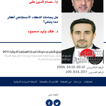
م/ حسام الدين على
هل يجاملنا الذكاء الاصطناعي أكثر
مما ينبغي؟
د. خالد وليد محمود
الرقم الإلكترونى: ISSN: 2812-5818
الرقم الضريبى: 287-534-100
تحليلات
دراسات
من المجلة
للاشتراك بالمجلة
أنشطة السياسة الدولية
تابعنا على