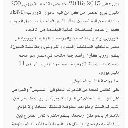
وفي عامي 2015 و2016، خصص الاتحاد الأوروبي 250
مليون يورو لمصر من كل من آلية الجوار الأوروبية (ENI)،
وكذلك من آلية تسهيلات الاستثمار المقدمة من دول الجوار.
كما أن حجم المساعدات المالية المقدمة من الاتحاد
الأوروبي، والدول الأعضاء، والمؤسسات المالية الأوروبية إلى
مصر بأشكالها المختلفة (المنح، والقروض، ومقايضة الديون)،
يضع أوروبا كأول وأهم جهة مانحة في مصر مع حجم
المساعدات المالية الأوروبية المستمرة لها بأكثر من 11
مليار يورو.
مشروعية الطرح الحقوقي
على العكس تماما من التحرك الحقوقي "المسيس" والمراهن
على مؤسسات الحكم في الدول الأجنبية، يبرز نمط آخر من
التحرك الملتزم بقواعد حقوقية تحفظ السيادة، ولا تؤدي
للإضرار بالمواطن، وتجعله يدفع منفردا ثمن الصراع بين
السلطة ومعارضيها. يتمثل هذا النمط فيما أتاحته المنظومة