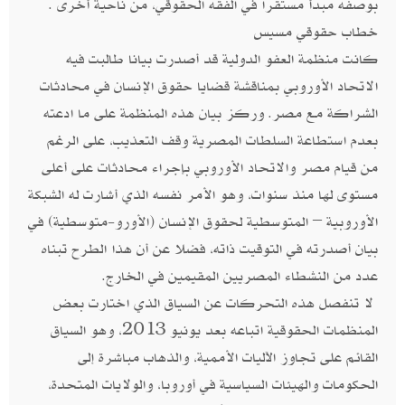
بوصفه مبدأ مستقرا في الفقه الحقوقي، من ناحية أخرى .
خطاب حقوقي مسيس
كانت منظمة العفو الدولية قد أصدرت بيانا طالبت فيه
الاتحاد الأوروبي بمناقشة قضايا حقوق الإنسان في محادثات
الشراكة مع مصر. وركز بيان هذه المنظمة على ما ادعته
بعدم استطاعة السلطات المصرية وقف التعذيب، على الرغم
من قيام مصر والاتحاد الأوروبي بإجراء محادثات على أعلى
مستوى لها منذ سنوات، وهو الأمر نفسه الذي أشارت له الشبكة
الأوروبية – المتوسطية لحقوق الإنسان (الأورو-متوسطية) في
بيان أصدرته في التوقيت ذاته، فضلا عن أن هذا الطرح تبناه
عدد من النشطاء المصريين المقيمين في الخارج.
لا تنفصل هذه التحركات عن السياق الذي اختارت بعض
المنظمات الحقوقية اتباعه بعد يونيو 2013، وهو السياق
القائم على تجاوز الآليات الأممية، والذهاب مباشرة إلى
الحكومات والهيئات السياسية في أوروبا، والولايات المتحدة،