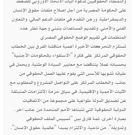
والنشطاء الحقوقيين لدعوة آليات الاتحاد الأوروبي للضغط
على الحكومة المصرية من أجل إصلاح ملفات حقوق الإنسان
والديمقراطية، ورهن التقدم في ملفات الدعم المالي، والتعاون
الفني والأمني، وتقديم المساعدات بتبني وجهة نظر هذه
المنظمات في تقييم الوضع الحقوقي المصري
تستلزم التحركات الأخيرة أهمية مناقشة الفرق بين الخطاب
الحقوقي المرتكز على فكرة "الاستقواء بالحكومات الأجنبية"
بحسبانه عملا يتناقضا مع معايير السيادة الوطنية، ويحمل في
طياته تشويها للأسس التي يقوم عليها العمل الحقوقي من
جانب، والخطاب المرتكز على التواصل المشروع والمطلوب مع
الآليات الأممية والإقليمية، في سياق حزمة الالتزامات المنبثقة
عن تصديق الدولة طواعية على مجموعة من الاتفاقيات
الدولية الحقوقية التي تتبناها الأمم المتحدة من جانب آخر.
بعبارة أخرى، ثمة فارق بين "تسييس الملف الحقوقي
وتدويله"، من ناحية، والالتزام بمبدأ "عالمية حقوق الإنسان"،