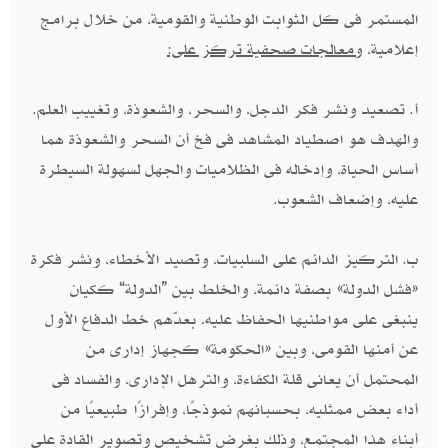
المستمر فى كل الثوابت الوطنية والقومية، من خلال برامج
إعلامية،
ومعالجات صحفية تركز على:
أ. تصعيد ونشر فكر الدجل، والسحر، والشعوذة، وتغييب العلم.
والهدف هو اصطياد المشاهد فى فخ أن السحر والشعوذة هما
أساس الحياة، وإدخاله فى الظلاميات والجهل لسهولة السيطرة
عليه، وإضعاف الشعوب.
ب. التركيز الدائم على السلبيات، وتصيد الأخطاء، ونشر فكرة
«فشل الدولة» بصفة دائمة، والخلط بين ”الدولة“ ككيان
ينبغى على مواطنيها الحفاظ عليه، بعدّهم خط الدفاع الأول
عن أمنها القومى، وبين «الحكومة» كجهاز إدارى من
المحتمل أن يعانى قلة الكفاءة، والترهل الإدارى، والفساد فى
أداء بعض ممثليه، بحسبانهم نموذجًا، وإفرازًا طبيعيًا من
أبناء هذا المجتمع، وذلك بغرض تشخيص وتصوير القادة على