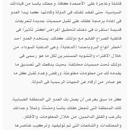
فاشلة وعاجزة على
الأصعدة كافة، وجعلك يائسا من قياداتك
السياسية، حتى تفقد ثقتك فى الدولة وقادتها. كما يبدأ العدو
فى إعادة برمجة عقلك على تقبل مسميات جديدة لتعريفات
قديمة استقرت فى ذهنك لتحقيق أغراض أكثر تأثيرًا فى
فاعلية الصراع القائم مع دولتك. كذلك، يستخدم العدو أحد
أخطر أنواع البروباجندا (الدعاية)، وهى الدعاية السوداء، من
خلال الافتراء والتشويه المستمرين لكل ما هو رسمى فى
دولتك تحت مسميات مختلفة، بحيث يدفعك إلى تصديق ما
يقدمه لك من معلومات مغلوطة، ورفض وعدم تقبل كل ما
هو صادر من أرقام عن الجهات الرسمية فى الدولة.
كل ما سبق بغرض أن يصل بك العدو إلى المنطقة الضبابية،
تلك المنطقة التى تجعل عقلك يائسًا ومشتتًا، وتملأ وجدانك
بالرعب والقلق الدائمين، من خلال المعلومات، والأفكار،
والمعتقدات، والشائعات التى تم توليفها، وتركيب عناصرها