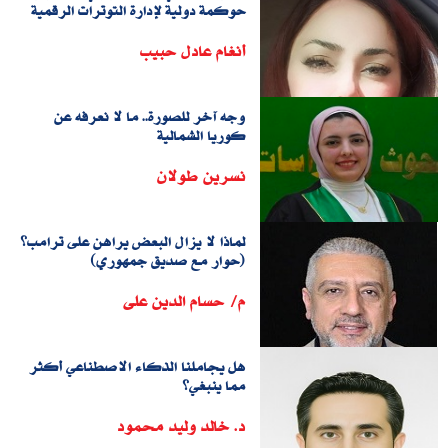
حوكمة دولية لإدارة التوترات الرقمية
أنغام عادل حبيب
وجه آخر للصورة.. ما لا نعرفه عن
كوريا الشمالية
نسرين طولان
لماذا لا يزال البعض يراهن على ترامب؟
(حوار مع صديق جمهوري)
م/ حسام الدين على
هل يجاملنا الذكاء الاصطناعي أكثر
مما ينبغي؟
د. خالد وليد محمود