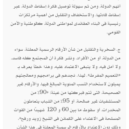
أنهم الدولة، ومن ثم سهولة توصيل فكرة إسقاط الدولة، عبر
إسقاط قادتها، والاستخفاف والتقليل من أهمية مرتكزات
رئيسية فى البناء العقائدى لمواطنى الدولة، كالوطنية والأمن
القومي.
ج. السخرية والتقليل من شأن الأرقام الرسمية المعلنة، سواء
من الدولة، أو من الأفراد، ونشر فكرة أن المجتمع كله فاسد،
ولا أمل فيه، ولا ينبغى الاعتماد عليه، وهذا خطأ يعرف بـ
«التعميم المفرط». لهذا، نجدهم فى برامجهم ومعالجتهم
يميلون لاستخدام النسب المئوية المبالغ فيها، والأرقام غير
الصحيحة، التى تتم فبركتها من عينة: «90% من
المستشفيات غير صالحة، أو 95% من الشباب يتعاطون
المخدرات، أو سقوط ما بين 60 و 120 شهيدًا من القوات
المسلحة فى الاعتداء على الكمائن فى الشيخ زويد ورفح»،
وذلك دون الاعتداد بالأرقام الرسمية المعلنة فى هذا الشأن،