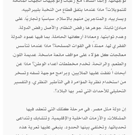
توجهاتها، وإنما اتساقًا مع رغبات وتوجيهات الجهات المانحة
للتمويلات؟ ماذا عندما يتفق قطاع من النخبة بليبرالييه،
ويسارييه، والمتاجرين منهم بالإسلام، سياسيًا وتجاريًا، على
مبادئ ثابتة، جوهرها رفض النظام، والأصل رفض الدولة،
وهدم ثوابتها، ومعاداة أركانها الحاملة، بما فيها عمود الدولة
الفقري لها، ممثلًا في القوات المسلحة؟ ماذا عندما تتأسس
معالجات كل هؤلاء على مواقف مائعة ماسخة، عديمة اللون،
والطعم، والرائحة، تخدم مخططات أعداء الوطن؟ ماذا عن
أبحاث أُنفقت عليها الملايين، وبرامج موجهة تسفه وتسخر
من استخدام نظرية المؤامرة في التأطير النظري، والتفسير
التحليلي للأحداث التي تمر بها البلاد؟.
إن دولة مثل مصر، في مرحلة كتلك التي تتعقد فيها
المشكلات، والأزمات الداخلية والإقليمية، وتتشابك وتتداعى
تحدياتها، وتختفي بينها الحدود، ينبغي عليها تعرية هذه