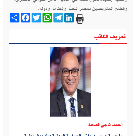
وفضح المتربصين بمصر شعبًا، ونظامًا، ودولة.
Share
Facebook
Twitter
WhatsApp
Telegram
LinkedIn
تعريف الكاتب
أحمد ناجي قمحة
رئيس تحرير مجلتى السياسة الدولية والديمقراطية