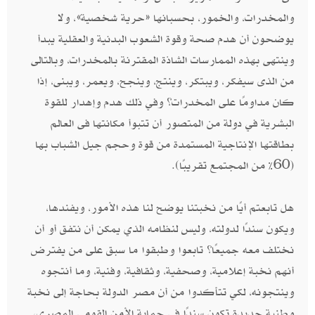
والمخدرات، والخمور، بحسبانها «حرية شخصية»، ولا
يوضحون أن هدم صحة وقوة الشعوب البدنية والعقلية يبدأ
وينتهى بهذه الممارسات الشاذة المقترنة بالمخدرات، وبالتالى
من الذى سيفكر، ويبتكر، وينتج، وينجح، ويعمر، ويبنى، إذا
كان مداومًا على المخدرات؟ وفي ذلك هدم وإهدار للقوة
البشرية في دولة من المتصور أن تتبوأ مكانتها فى العالم
بطاقتها الإنتاجية المستمدة من قوة وحجم جيل الشباب بها
(60% من المجتمع تقريبًا).
هل تابعتم أيًا من نخبتنا يوضح لنا هذه الأمور، ويفندها،
ويكون سندًا لدولته، وليس لنظامه الذي يمكن أن نتفق أو أن
نختلف معه جميعًا؟ تابعوا وطبقوا ما سبق على من يفترض
أنهم نخبة إعلامية، وصحفية، وثقافية، وفنية، وما أنتجوه
وينتجونه، لكي تتأكدوا من أن مصر الدولة بحاجة إلى نخبة
وطنية جديدة تكون سندًا في حماية الأمن القومي المصري،