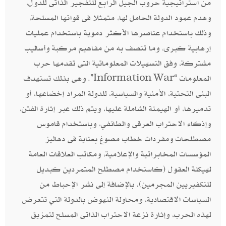
من استراتيجية حروب الجيل الرابع للتفجير الذاتى للدول،
وهدم عمود الدولة الحامل لها، متمثلا فى قواتها المسلحة،
وذلك باستخدام عناصرها الأكثر دموية باستخدام عمليات
إرهابية كبرى، وما تتصف به من مفاهيم مركبة وأساليب
مشتركة، وفق التسهيلات المعلوماتية التى تقدمها حرب
المعلومات “Information War”. وهى بذلك تستهدف
البنى التحتية، الأمنية والسياسية، للدولة المراد إخضاعها، أو
تدميرها، أو الهيمنة الشاملة عليها، ويتم ذلك عبر إثارة الفتن،
وإذكاء الاحتراب العرقى والطائفي، وباستخدام قاموس
مصطلحات ومفردات خطاب مصوغ بعناية فى دهاليز
المؤسسات المخابراتية والإعلامية، ومكاتب العلاقات العامة
لهيكلة العقول (كاستخدام مصطلح المتمردين كبديل
للتكفيريين المجرمين)، بالإضافة إلى نشر الإحباط من
السياسات الاقتصادية، ومحاولة النهوض بالدولة التي تتعرض
لهذه الحرب، وإثارة نزعة الاحتراب الذاتى المسلح لتمزيق