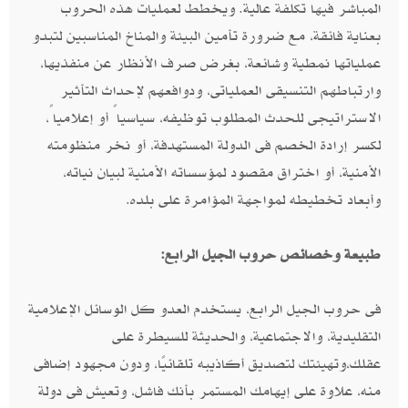
المباشر فيها تكلفة عالية. ويخطط لعمليات هذه الحروب
بعناية فائقة، مع ضرورة تأمين البيئة والمناخ المناسبين لتبدو
عملياتها نمطية وشائعة، بغرض صرف الأنظار عن منفذيها،
وارتباطهم التنسيقى العملياتى، ودوافعهم لإحداث التأثير
الاستراتيجى للحدث المطلوب توظيفه، سياسياً أو إعلامياً،
لكسر إرادة الخصم فى الدولة المستهدفة، أو نخر منظومته
الأمنية، أو اختراق مقصود لمؤسساته الأمنية لبيان نياته،
وأبعاد تخطيطه لمواجهة المؤامرة على بلده.
طبيعة وخصائص حروب الجيل الرابع:
فى حروب الجيل الرابع، يستخدم العدو كل الوسائل الإعلامية
التقليدية، والاجتماعية، والحديثة للسيطرة على
عقلك،وتهيئتك لتصديق أكاذيبه تلقائيًا، ودون مجهود إضافى
منه، علاوة على إيهامك المستمر بأنك فاشل، وتعيش فى دولة