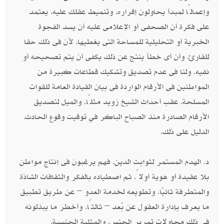
وإعمالًا لمبدأ يحاولون إقراره، وتنميط عقلك عليه، يعتمد
على فكرة أن الصحفى أو الإعلامى عليه أن يسد الفجوة
الخبرية أو التحليلية للمساحة التى يغطيها، لأن فى ذلك حقا
للقارئ، وأن أى خطأ ينتج عن ذلك يكفى أن يتم تصحيحه أو
نفيه. ولنا فى عدم تصديق وتشكيك قطاعات كبيرة من
المواطنين فى الأرقام الواردة فى بيان القيادة العامة للقوات
المسلحة، عقب أحداث الشيخ زويد مثلًا، والميل لتصديق
الأرقام الصادرة منذ الصباح الباكر في توقيت وقوع الحادث،
الدليل على ذلك.
د. الهدم المستمر لثوابت الدين، فهم يرغبون فى إنتاج مواطن
بلا عقيدة أو هوية أولاً، ثم اصطياده بالفكر والثقافات الشاذة
والمتطرفة ثانيًا، وتطويعه لخدمة العدو – عن طريق تطبيق
ما يعرف بإدارة العقول عن بُعد – ثالثًا، وأخطر ما يبذلونه
فى ذلك محاولات تمرير الجنس، والمثلية الجنسية،