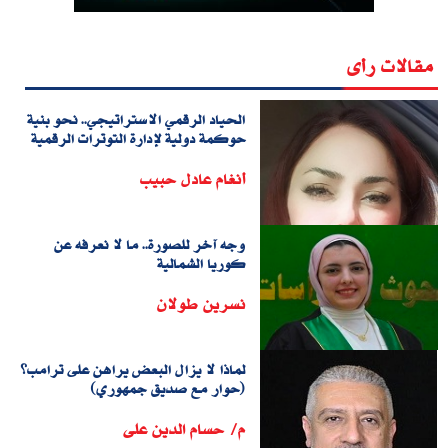
مقالات رأى
الحياد الرقمي الاستراتيجي.. نحو بنية
حوكمة دولية لإدارة التوترات الرقمية
أنغام عادل حبيب
وجه آخر للصورة.. ما لا نعرفه عن
كوريا الشمالية
نسرين طولان
لماذا لا يزال البعض يراهن على ترامب؟
(حوار مع صديق جمهوري)
م/ حسام الدين على