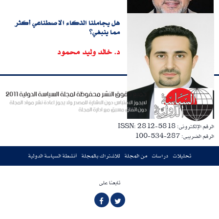
هل يجاملنا الذكاء الاصطناعي أكثر
مما ينبغي؟
د. خالد وليد محمود
الرقم الإلكترونى: ISSN: 2812-5818
الرقم الضريبى: 287-534-100
تحليلات
دراسات
من المجلة
للاشتراك بالمجلة
أنشطة السياسة الدولية
تابعنا على