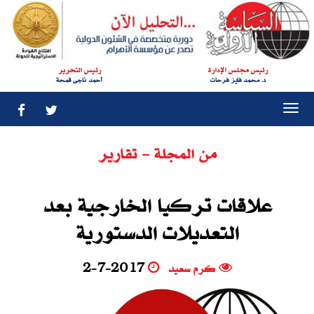
رئيس مجلس الإدارة
رئيس التحرير
د. محمد فايز فرحات
أحمد ناجى قمحة
Togg
navi
من المجلة - تقارير
علاقات تركيا الخارجية بعد
التعديلات الدستورية‮
كرم سعيد
2-7-2017