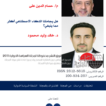
م/ حسام الدين على
هل يجاملنا الذكاء الاصطناعي أكثر
مما ينبغي؟
د. خالد وليد محمود
الرقم الإلكترونى: ISSN: 2812-5818
الرقم الضريبى: 287-534-100
تحليلات
دراسات
من المجلة
للاشتراك بالمجلة
أنشطة السياسة الدولية
تابعنا على