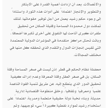
والاتصالات، بعد أن ازدادت أهمية القدرة على الابتكار
والتطوير والإنجاز اعتماداً على أدوات هذه الثورة، واستناداً
إلى وجود حكم رشيد يعمل من أجل توفير مقوماتها. لذلك
تمكنت دول محدودة المساحة وقليلة السكان من تحقيق
طفرات كبرى أتاحت لها التفوق على أخرى تكبرها أضعافاً،
وباتت تحتل مراكز متقدمة في المؤشرات الدولية المعتمدة
التي تقيس إنجازات الدول والتقدم الذي تحققه كل منها في
مختلف المجالات.
معضلة نظام الحكم في قطر إذن ليست في صغر المساحة وقلة
السكان، بل في صغر العقل وقلة المعرفة وعدم إدراك كيفية
تحقيق الدور الذي يتطلع إليه، عن طريق تنمية القوة الناعمة
علمياً ومعرفياً وثقافياً، وخلق منظومة اقتصادية إدارية
حديثة، وبناء نخبة دولة حقيقية متعلمة ومدربة، اعتماداً على
استخدام رشيد لموارد نفطية كبيرة أُسيء توجيهها، وتم