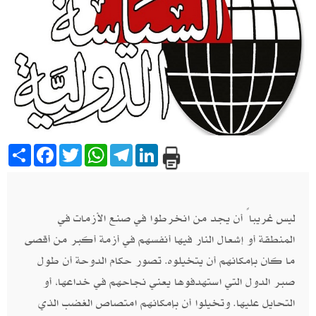
Share
Facebook
Twitter
WhatsApp
Telegram
LinkedIn
ليس غريباً أن يجد من انخرطوا في صنع الأزمات في
المنطقة أو إشعال النار فيها أنفسهم في أزمة أكبر من أقصى
ما كان بإمكانهم أن يتخيلوه. تصور حكام الدوحة أن طول
صبر الدول التي استهدفوها يعني نجاحهم في خداعها، أو
التحايل عليها. وتخيلوا أن بإمكانهم امتصاص الغضب الذي