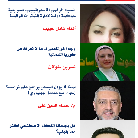
الحياد الرقمي الاستراتيجي.. نحو بنية
حوكمة دولية لإدارة التوترات الرقمية
أنغام عادل حبيب
وجه آخر للصورة.. ما لا نعرفه عن
كوريا الشمالية
نسرين طولان
لماذا لا يزال البعض يراهن على ترامب؟
(حوار مع صديق جمهوري)
م/ حسام الدين على
هل يجاملنا الذكاء الاصطناعي أكثر
مما ينبغي؟