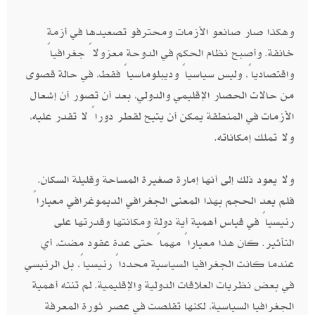
وهكذا صار صانعو الأزمات ومحترفو تصعيدها في أزمة
خانقة. وأصبح نظام الحكم في الدوحة معزولاً جغرافياً
واقتصادياً، وليس سياسياً وديبلوماسياً فقط، في حالة قصوى
من حالات الحصار الإقليمي والدولي، بعد أن تصور أن إشعال
الأزمات في المنطقة يمكن أن يتيح لقطر دوراً لا تقدر عليه،
ولا تملك إمكاناته.
ولا يعود ذلك إلى أنها إمارة صغيرة المساحة وقليلة السكان.
فلم يعد الحجم بهذا المعنى الجغرافي الديموغرافي معياراً
رئيسياً في قياس أهمية أية دولة ومكانتها وقدرتها على
التأثير. كان هذا معياراً مهماً حتى عدة عقود مضت، أي
عندما كانت الجغرافيا السياسية محدداً رئيسياً، بل الرئيسي
في بعض نظريات العلاقات الدولية والإقليمية. لم تنته أهمية
الجغرافيا السياسية، لكنها تقلصت في عصر ثورة المعرفة