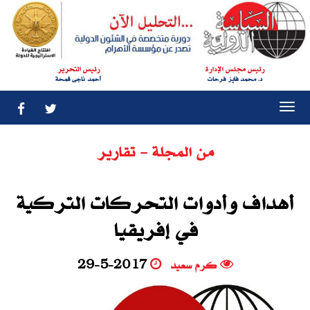
رئيس مجلس الإدارة
رئيس التحرير
د. محمد فايز فرحات
أحمد ناجى قمحة
Togg
navi
من المجلة - تقارير
أهداف وأدوات التحركات التركية
في إفريقيا
كرم سعيد
29-5-2017