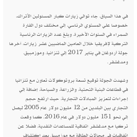
‬خصوصا علي المستوي الرئاسي، إلي مختلف دول القارة
السمراء في السنوات الأخيرة‮. ‬وبلغ‮ ‬عدد الزيارات الرئاسية
التركية لإفريقيا خلال العامين الماضيين عشر زيارات، آخرها
‬ومدغشقر‮.‬
وشهدت الجولة توقيع تسعة بروتوكولات تعاون مع تنزانيا
في قطاعات البنية التحتية،‮ ‬والزراعة،‮ ‬والسياحة،‮ ‬إضافة إلي
إجراءات لتعزيز المبادلات التجارية، حيث ارتفع حجم
التجاري بين البلدين من‮ ‬12‮ ‬مليون دولار عام‮ ‬2005‮ ‬ليصل
إلي نحو‮ ‬151‮ ‬مليون دولار في عام‮ ‬‭.‬2016‮ ‬كما وقعت
تركيا مع مدغشقر اتفاقية للمساعدات النقدية،‮ ‬فضلا عن
اتفاقيات في مجالات الطاقة مع موزمبيق بعد اكتشاف