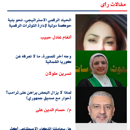
مقالات رأى
الحياد الرقمي الاستراتيجي.. نحو بنية
حوكمة دولية لإدارة التوترات الرقمية
أنغام عادل حبيب
وجه آخر للصورة.. ما لا نعرفه عن
كوريا الشمالية
نسرين طولان
لماذا لا يزال البعض يراهن على ترامب؟
(حوار مع صديق جمهوري)
م/ حسام الدين على
هل يجاملنا الذكاء الاصطناعي أكثر