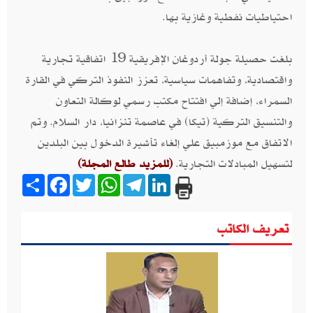
احتياطيات نفطية وغازية بها‮.‬
بلغت حصيلة جولة أردوغان الإفريقية‮ ‬19‮ ‬اتفاقية تجارية
واقتصادية،‮ ‬وتفاهمات سياسية،‮ ‬تعزز النفوذ التركي في القارة
السمراء،‮ ‬إضافة إلي افتتاح مكتب رسمي لوكالة التعاون
والتنسيق التركية‮ (‬تيكا‮) ‬في عاصمة تنزانيا،‮ ‬دار السلام‮. ‬وتم
الاتفاق مع موزمبيق علي إلغاء تأشيرة الدخول بين البلدين
لتسهيل المبادلات التجارية‮.‬
(للمزيد طالع المجلة)
Share
Facebook
Twitter
WhatsApp
Telegram
LinkedIn
تعريف الكاتب