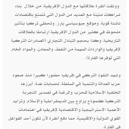
‮ ‬ووثقت أنقرة علاقاتها مع الدول الإفريقية،‮ ‬من خلال‮ ‬بناء
شراكات متينة مع العديد من الدول التي تتمتع باقتصادات
ناشئة قوية،‮ ‬وموقع جيوسياسي بارز‮. ‬وتحظي تركيا بتأثير
ملحوظ في كثير من الدول الإفريقية ارتباطا بالعلاقات
التاريخية، وكذا بحجم التبادل التجاري‮ (‬الصادرات التركية
لإفريقيا والواردات المهمة من النفط،‮ ‬والمعادن،‮ ‬والمواد الخام
التي توفرها القارة‮).‬
وشهد النفوذ التركي في إفريقيا حضورا كبيرا منذ صعود
حزب العدالة والتنمية إلي السلطة، لحسابات عدة، أبرزها
الخلفية الإسلامية للحزب، والرغبة في تصدير التجربة
التركية كنموذج يزاوج بين الديمقراطية والإسلام، وتزايد
الأهمية الاستراتيجية والاقتصادية لإفريقيا في اهتمامات
القوي الدولية والإقليمية،‮ ‬مما دفع أنقرة لأن تكون أحد الفواعل
في القارة‮.‬