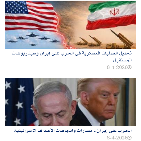
تحليل العمليات العسكرية فى الحرب على إيران وسيناريوهـات
المستقبـل
8-4-2026
الحـرب على إيـران.. مسـارات واتجاهـات الأهـداف الإسرائيليـة
8-4-2026