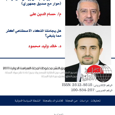
(حوار مع صديق جمهوري)
م/ حسام الدين على
هل يجاملنا الذكاء الاصطناعي أكثر
مما ينبغي؟
د. خالد وليد محمود
الرقم الإلكترونى: ISSN: 2812-5818
الرقم الضريبى: 287-534-100
تحليلات
دراسات
من المجلة
للاشتراك بالمجلة
أنشطة السياسة الدولية
تابعنا على