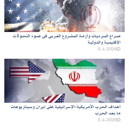
صـراع السرديـات وأزمـة المشـروع العـربى فى ضـوء التحـولات
الإقليميـة والدوليـة
8-4-2026
أهداف الحرب الأمريكية-الإسرائيلية على إيران وسيناريوهات
ما بعد الحرب
8-4-2026