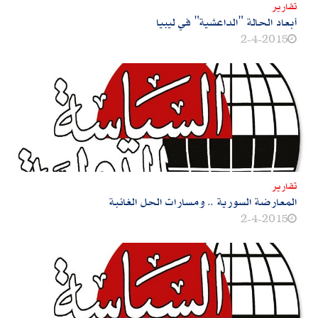
تقارير
أبعاد الحالة‮ "‬الداعشية‮" ‬في ليبيا
2-4-2015
تقارير
المعارضة السورية‮ .. ‬ومسارات الحل الغائبة
2-4-2015