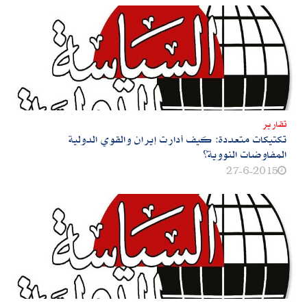
تقارير
تكتيكات متعددة‮:‬ كيف أدارت إيران والقوي الدولية
المفاوضات النووية؟
27-6-2015