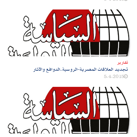
تقارير
تجديد العلاقات المصرية-الروسية‮..‬الدوافع والآثار
5-4-2015