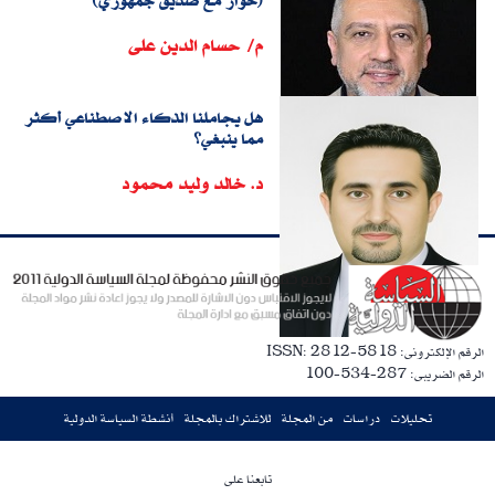
(حوار مع صديق جمهوري)
م/ حسام الدين على
هل يجاملنا الذكاء الاصطناعي أكثر
مما ينبغي؟
د. خالد وليد محمود
الرقم الإلكترونى: ISSN: 2812-5818
الرقم الضريبى: 287-534-100
تحليلات
دراسات
من المجلة
للاشتراك بالمجلة
أنشطة السياسة الدولية
تابعنا على