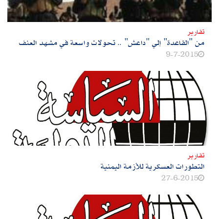
تقارير
من‮ "‬القاعدة‮" ‬إلي‮ "‬داعش‮" .. ‬تحولات واسعة في مشهد العنف
9-7-2015
تقارير
التطورات العسكرية للأزمة اليمنية
27-6-2015