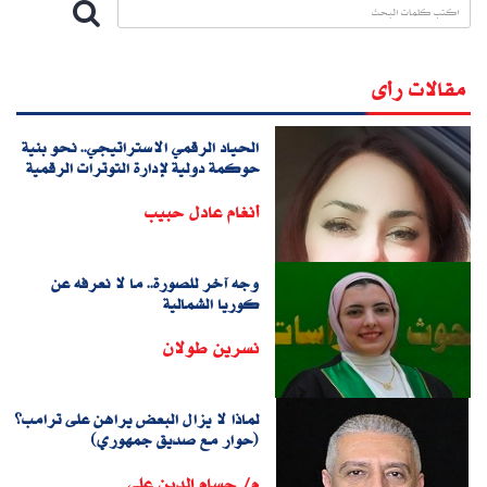
مقالات رأى
الحياد الرقمي الاستراتيجي.. نحو بنية
حوكمة دولية لإدارة التوترات الرقمية
أنغام عادل حبيب
وجه آخر للصورة.. ما لا نعرفه عن
كوريا الشمالية
نسرين طولان
لماذا لا يزال البعض يراهن على ترامب؟
(حوار مع صديق جمهوري)
م/ حسام الدين على