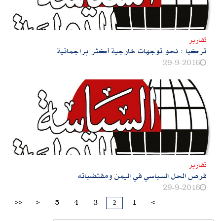
تقارير
تركيا : نحو توجهات خارجية أكثر براجماتية
29-9-2016
تقارير
فرص الحل السياسي في اليمن ومقتضياته
29-9-2016
2
>>
>
5
4
3
1
<