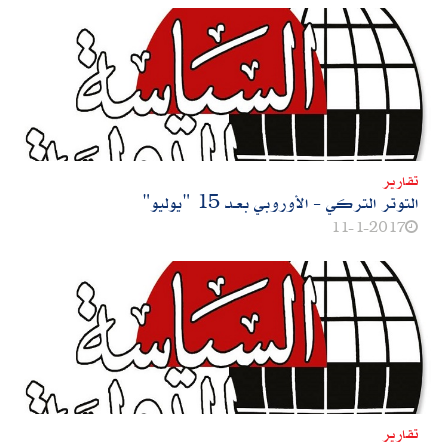
تقارير
التوتر التركي‮ - ‬الأوروبي بعـد‮ "‬15‮ ‬يوليو‮"‬
11-1-2017
تقارير