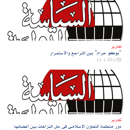
تقارير
‮"‬بوكو حرام‮" ‬بين التراجع والاستمرار
11-1-2017
تقارير
دور منظمة التعاون الإسلامـى فى حل النزاعات بين أعضائها