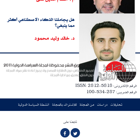
هل يجاملنا الذكاء الاصطناعي أكثر
مما ينبغي؟
د. خالد وليد محمود
الرقم الإلكترونى: ISSN: 2812-5818
الرقم الضريبى: 287-534-100
تحليلات
دراسات
من المجلة
للاشتراك بالمجلة
أنشطة السياسة الدولية
تابعنا على