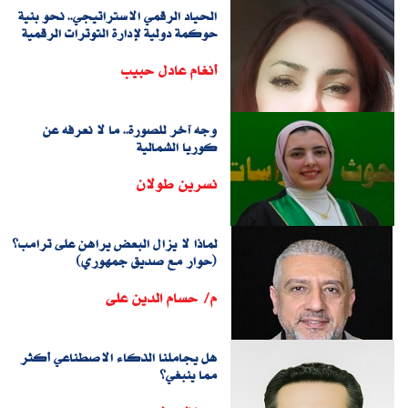
الحياد الرقمي الاستراتيجي.. نحو بنية
حوكمة دولية لإدارة التوترات الرقمية
أنغام عادل حبيب
وجه آخر للصورة.. ما لا نعرفه عن
كوريا الشمالية
نسرين طولان
لماذا لا يزال البعض يراهن على ترامب؟
(حوار مع صديق جمهوري)
م/ حسام الدين على
هل يجاملنا الذكاء الاصطناعي أكثر
مما ينبغي؟