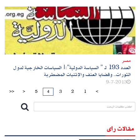
مصر
العدد 193 لـ " السياسة الدولية":|السياسات الخارجية لدول
الثورات.. وقضايا العنف والإثنيات المضطربة
9-7-2013
4
>>
>
5
3
2
1
<
مقالات رأى