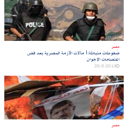
مصر
ضغوطات متبادلة:|مآلات الأزمة المصرية بعد فض
اعتصامات الإخوان
28-8-2013
مصر