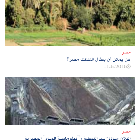
مصر
هل يمكن أن يطال التفكك مصر؟
11-5-2015
مصر
إعلان مبادئ سد النهضة و"دبلوماسية المياه" المصرية