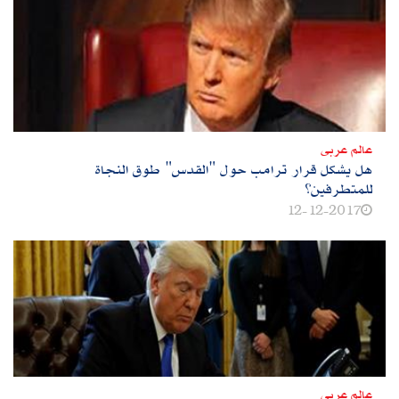
عالم عربى
هل يشكل قرار ترامب حول "القدس" طوق النجاة
للمتطرفين؟
12-12-2017
عالم عربى