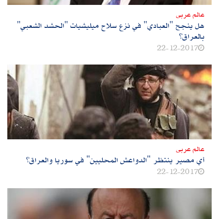
عالم عربى
هل ينجح "العبادي" في نزع سلاح ميليشيات "الحشد الشعبي"
بالعراق؟
22-12-2017
عالم عربى
أي مصير ينتظر "الدواعش المحليين" في سوريا والعراق؟
22-12-2017