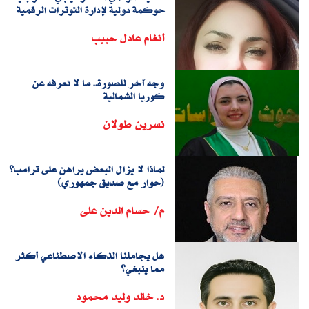
حوكمة دولية لإدارة التوترات الرقمية
أنغام عادل حبيب
وجه آخر للصورة.. ما لا نعرفه عن
كوريا الشمالية
نسرين طولان
لماذا لا يزال البعض يراهن على ترامب؟
(حوار مع صديق جمهوري)
م/ حسام الدين على
هل يجاملنا الذكاء الاصطناعي أكثر
مما ينبغي؟
د. خالد وليد محمود