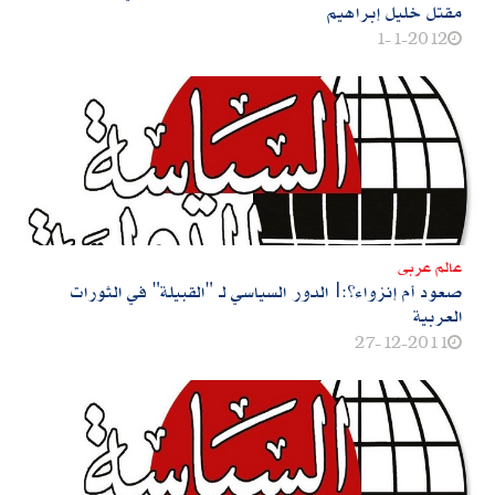
مقتل خليل إبراهيم
1-1-2012
عالم عربى
صعود أم إنزواء؟:|الدور السياسي لـ "القبيلة" في الثورات
العربية
27-12-2011